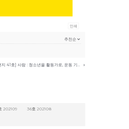
인쇄
[미래에서 온 편지 41호] 사람 : 청소년을 활동가로, 운동 기획자 고유미
»
호 202109
36호 202108