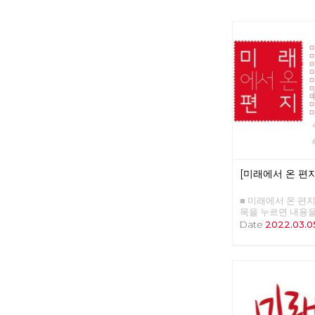
[미래에서 온 편지
■ 미래에서 온 편지
목을 누르면 내용을 
를 띄우며 □ 기획 :
Date
2022.03.0
윤인가? □ 이슈 :
그들은 누구인가? 
자, 산업전환을 넘어
2022년 동북아의
요인 □ 사람 : 청
자 고유미 □ 도서 :
모두가 차별없이 찾아
미 예정되어 있던 