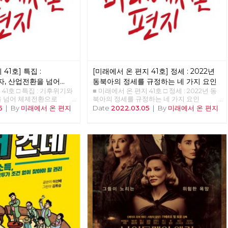
대의 꿈, 우리 모두의 꿈이 되
41호] 특집 :
[미래에서 온 편지 41호] 정세 : 2022년
, 산업전환을 넘어
동북아의 정세를 규정하는 네 가지 요인
 41호 □ 특집 : 기후위기와
■ 미래에서 온 편지 41호 □ 정세 : 2022년 동
을 넘어 체제전환으로
북아의 정세를 규정하는 네 가지 요인
비중 <<<<<<
>>>>>> 업로드 준비중 <<<<<<
5
|
By
미래에서 온 편지
Date
2022.03.05
|
By
미래에서 온 편지