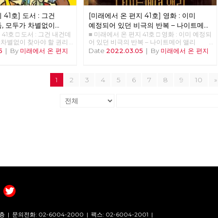
41호] 도서 : 그건
[미래에서 온 편지 41호] 영화 : 이미
득, 모두가 차별없이
예정되어 있던 비극의 반복 – 나이트메어
41호 □ 도서 : 그건 내건데
■ 미래에서 온 편지 41호 □ 영화 : 이미 예정되
앨리
가 차별없이 찾아야 할 권리
어 있던 비극의 반복 – 나이트메어 앨리
비중 <<<<<<
>>>>>> 업로드 준비중 <<<<<<
5
|
By
미래에서 온 편지
Date
2022.03.05
|
By
미래에서 온 편지
1
2
3
4
5
6
7
8
9
10
»
층 |
문의전화: 02-6004-2000
|
팩스: 02-6004-2001
|