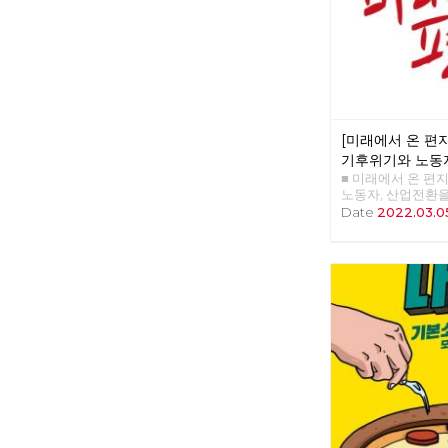
앨리 □ 만화 : 그
어
[미래에서 온 편지 
기후위기와 노동자
■ 미래에서 온 편지
체제전환으로
노동자, 산업전환
>>>>>> 업로드 준
Date
2022.03.0