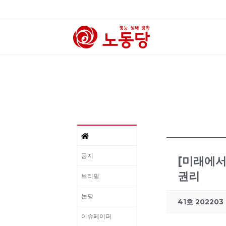
공지
[미래에서
권리
브리핑
논평
41호 202203
이슈페이퍼