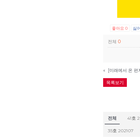
좋아요
0
싫
전체
0
«
목록보기
전체
41호 
35호 202107