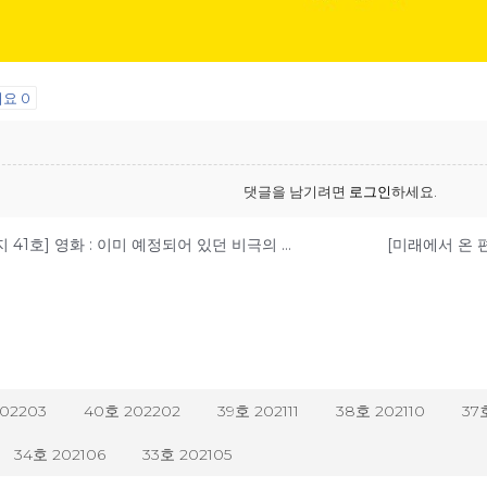
어요
0
댓글을 남기려면
로그인
하세요.
[미래에서 온 편지 41호] 영화 : 이미 예정되어 있던 비극의 반복 – 나이트메어 앨리
202203
40호 202202
39호 202111
38호 202110
37
34호 202106
33호 202105