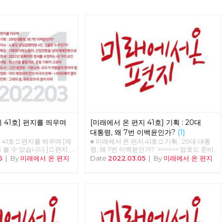
 41호] 편지를 띄우며
[미래에서 온 편지 41호] 기획 : 20대
대통령, 왜 7번 이백윤인가?
(1)
 41호 □ 편지를 띄우며 [제
■ 미래에서 온 편지 41호 □ 기획 : 20대 대통
볼 수 있습니다.] □ 편지
령, 왜 7번 이백윤인가? >>>>>> 업로드 준비
 20대 대통령, 왜 7번 이백
중 <<<<<<
5
|
By
미래에서 온 편지
Date
2022.03.05
|
By
미래에서 온 편지
 노동당 상임집행위원 4인,
□ 특집 : 기후위기와 노동
 체제전환으로 □ 정세 :
 정세를 규정하는 네 가지
소년을 활동가로, 운동 기획
 그건 내건데 - 기본소득,
야 할 권리 □ 영화 : 이
비극의 반복 - 나이트메어