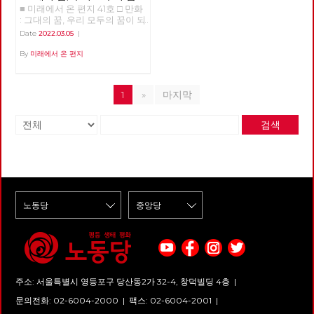
■ 미래에서 온 편지 41호 □ 만화
되어
: 그대의 꿈, 우리 모두의 꿈이 되
어 >>>>>> 업로드 준비중
Date
2022.03.05
|
<<<<<<
By
미래에서 온 편지
1
»
마지막
검색
주소: 서울특별시 영등포구 당산동2가 32-4, 창덕빌딩 4층 |
문의전화: 02-6004-2000
|
팩스: 02-6004-2001
|