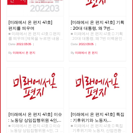
[미래에서 온 편지 41호]
[미래에서 온 편지 41호] 기획
편지를 띄우며
: 20대 대통령, 왜 7번
■ 미래에서 온 편지 41호 □ 편지
■ 미래에서 온 편지 41호 □ 기획
이백윤인가?
(1)
를 띄우며 [제목을 누르면 내용
: 20대 대통령, 왜 7번 이백윤인
을 볼 수 있습니다.] □ 편지를 띄
가? >>>>>> 업로드 준비중
Date
2022.03.05
|
Date
2022.03.05
|
우며 □ 기획 : 20대 대통령, 왜 7
<<<<<<
번 이백윤인가? □ 이슈 : 노동당
By
미래에서 온 편지
By
미래에서 온 편지
상임집행위원 4인, 그들은 누구
인가? □ 특집 : 기후위기와 노동
자, 산업전환을 넘어 체제전환으
로 □ 정세 : 2022년 동북아의 정
세를 규정하는 네 가지 요인 □
사람 : 청소년을 활동가로, 운동
기획자 고유미 □ 도서 : 그건 내
건데 - 기본소득, 모두가 차별없
이 찾아야 할 권리 □ 영화 : 이미
예정되어 있던 비극의 반복 - 나
이트메어 앨리 □ 만화 : 그대의
꿈, 우리 모두의 꿈이 되어
[미래에서 온 편지 41호] 이슈
[미래에서 온 편지 41호] 특집
: 노동당 상임집행위원 4인,
: 기후위기와 노동자,
■ 미래에서 온 편지 41호 □ 이슈
■ 미래에서 온 편지 41호 □ 특집
그들은 누구인가?
산업전환을 넘어
: 노동당 상임집행위원 4인, 그
: 기후위기와 노동자, 산업전환
체제전환으로