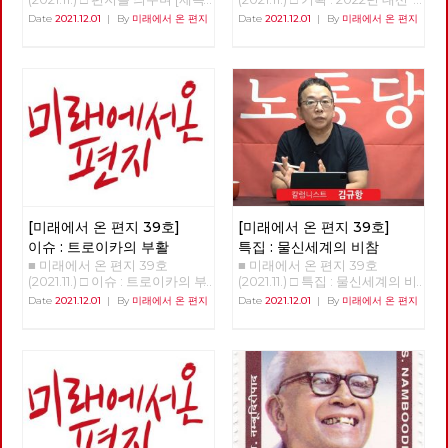
을 누르면 내용을 볼 수 있습니
Date
2021.12.01
|
By
미래에서 온 편지
Date
2021.12.01
|
By
미래에서 온 편지
다.] □ 편지를 띄우며 □ 기획 :
2022년 대선 체제전환을 위한 7
대 과제와 방향 □ 이슈 : 트로이
카의 부활 □ 특집 : 물신세계의
비참 □ 정세 : 기생 착취자의 출
현 □ 세계 : 인도 케랄라의 아래
로부터의 주민자치 01 □ 현장 :
지극히 편파적인 시상식, 레드
어워드 10주년의 현장 □ 사람 :
질문을 품은 아나키스트, 이현우
□ 역사 : 경성의 재발견 05 □ 도
서 : 기후위기와 기후불평등 극
복을 위한 투쟁 □ 영화 : 연상호
[미래에서 온 편지 39호]
[미래에서 온 편지 39호]
가 바라보는 세상 - 지옥 □ 사진 :
이슈 : 트로이카의 부활
특집 : 물신세계의 비참
백년 경계 너머로의 여정
■ 미래에서 온 편지 39호
■ 미래에서 온 편지 39호
(2021.11.) □ 이슈 : 트로이카의 부
(2021.11.) □ 특집 : 물신세계의 비
활 >>>> 업로드 준비중 <<<<<<
참 강연 : 김규항 칼럼니스트 정
Date
2021.12.01
|
By
미래에서 온 편지
Date
2021.12.01
|
By
미래에서 온 편지
리 : 이용규 편집위원 <혁명노트
>라는 책에서 중심 화두로 ‘물신
성’을 얘기했다. 그런데 당황스
러운 상황이 일어났다. 물신성이
뭐냐는 물음이 쏟아진 것이다. <
자본론>에서 가장 어렵다고 하
는 부분은 ‘상품과 화폐’ 부분이
다. 그런데 이것은 마르크스 본
인이 어렵다고 한 부분이다. 그