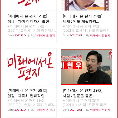
런데 ‘물신성, 물신 숭배’ 부분이
더 어렵다. <혁명노트>에서 물
신성의 정의에 대해서는 충분히
말하지 않았기 때문에 그런 질문
[미래에서 온 편지 39호]
[미래에서 온 편지 39호]
들을 받게 되었다. (옮긴이 주: 카
정세 : 기생 착취자의 출현
세계 : 인도 케랄라의
를 마르크스가 쓴 <자본론> 제1
■ 미래에서 온 편지 39호
■ 미래에서 온 편지 39호
아래로부터의 주민자치 01
권의 1장은 상품과 화폐의 형태
(2021.11.) □ 정세 : 기생 착취자의
(2021.11.) □ 세계 : 인도 케랄라의
와 가치를 설명한다. 경제학적
출현 >>>>> 업로드 준비중
아래로부터의 주민자치 01 - 세
Date
2021.12.01
|
By
미래에서 온 편지
Date
2021.12.01
|
By
미래에서 온 편지
지식을 설명하는 부분이라 다른
<<<<<<
계적인 모범 사례로서의 분권화
부분보다 읽기 어렵다고 여겨진
와 주민 참여를 결합한 아래로부
다. ‘물신성’이란 ‘상품물신성
터의 주민자치 - 정호영(노동당
Commodity Fetishism’이란
국제연대재건 트로이카 세계마
말로 1장 제4절에서 처음 등장한
당) 1996년 8월 17일 주민 계획
다. 김규항 작가는 2020년 출간
(people’s plan)으로 시작된 케
한 <혁명노트>에서 물신성을 주
랄라의 지방자치는 케랄라 주 전
된 화두로 삼았다. 김규항 작가
체 예산의 35~40%를 할당받는
는 강연 전반에서 같은 책의 이
다. 그리고 무엇보다 지방자치제
름을 <자본론>과 <자본>으로 섞
에서 중앙의 심의 없이 예산을
어서 언급했으며, 여기서는 혼동
자체적으로 짜고 결정할 수 있
을 피하기 위해 <자본론>으로
다. 이 주민 계획의 시작을 빅뱅
적는다.) 우리가 살아가는 이 자
이라고 부른 이유가 그 때문이
[미래에서 온 편지 39호]
[미래에서 온 편지 39호]
본주의 세계는 상품으로 이루어
다.1) 케랄라 모델의 입안자였던
진 세계다. 상품이 아닌 것이 없
현장 : 지극히 편파적인
사람 : 질문을 품은
EMS 남부디리파드가 집권 이후
으며, 우리라고 일컬어지는 대부
■ 미래에서 온 편지 39호
■ 미래에서 온 편지 39호
시상식, 레드 어워드
아나키스트, 이현우
가장 먼저 한 것은 토지 개혁이
분의 사람들도 임노동으로 산다.
(2021.11.) □ 현장 : 지극히 편파적
(2021.11.) □ 사람 : 질문을 품은
10주년의 현장
었고 토지 개혁을 어느 정도 이
직장 생활도 내 노동력 상품을
인 시상식, 레드 어워드 10주년
아나키스트, 이현우 안보영, 적
Date
2021.12.01
|
By
미래에서 온 편지
Date
2021.12.01
|
By
미래에서 온 편지
룬 후 바로 다음 목표로 잡은 것
판매하면서 생활하는 것이다. 왜
의 현장 >>>> 업로드 준비중
야, 정상천 편집위원 해고자에서
이 바로 대규모 대중 조직에 의
이런 세상이 만들어졌는지 질문
<<<<<<
활동가로, 그리고 나은 사회를