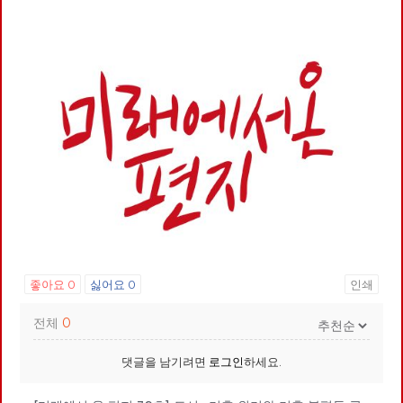
좋아요
0
싫어요
0
인쇄
전체
0
댓글을 남기려면
로그인
하세요.