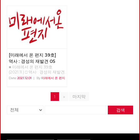
해서 실현되는 지방자치제였다.
해 볼 필요가 있다. 사회적 분업
위해 공부하는 아나키스트 이현
케랄라에서는 선출직 대표나 행
체계의 형성 애덤 스미스는 ‘교
우 동지를 만났습니다. ‘노동자
정 조직들이 예산 사용에 대해서
환’은 인간의 본능이라고 정의했
가 스스로 노동자임을 증명해야
결정을 내리는 것이 아니라 대중
다. <맨큐의 경제학>의 경제학
하는 게 타당한가? 노동하는 자
조직에서 토론된 것으로 예산 사
10대 원리에서는, ‘교환은 모든
가 노동자가 아니면 무엇인가?’
용을 결정하고자 하였다. 기속위
사람을 이롭게 한다’고 적혀 있
그에게 이 물음은 활동의 근거
임 정치는 선출 공직자가 통제권
다. 틀린 얘기는 아니지만, 합리
다.
을 행사하는 대의 정치와는 다르
적 이유는 아니라고 본다. 우리
게 인민이 통제권을 가진다.2)
가 이런 상품으로 이루어진 세상
케랄라는 대의 정치라는 한계 내
에서 살게 된 이유는 그렇게 살
에서 기속위임 정치에서 평의회
아갈 수밖에 없게 되었기 때문이
[미래에서 온 편지 39호]
의 역할을 대중 조직에게 맡기고
다. 그것이 사회를 유지하는 유
자 한 것이다. 남부디리파드는
역사 : 경성의 재발견 05
일한 방법이 되었다는 것이다.
지방자치제가 예산을 쓰는 것에
■ 미래에서 온 편지 39호
어떤 사회든 사회가 유지되려면
대한 이런 저런 우려를 한마디로
(2021.11.) □ 역사 : 경성의 재발견
가장 기초적인 것은 물질적 재생
일축했다. “대중을 신뢰하라” 물
05 >>>>> 업로드 준비중
산이다. 인간의 생존을 위해서는
Date
2021.12.01
|
By
미래에서 온 편지
론 이 대중은 조직되지 않은 다
<<<<<<
그에 필요한 물품이 적절히 생산
중이 아니라 대중 조직으로 조직
되고 적절히 분배되어야 하고,
된 대중이었다. 케랄라의 지방자
이것이 계속해서 재생산되는 시
치제는 인도 자본주의라는 한계
1
»
마지막
스템이 필요하다. 이를 달리 말
내에서 할 수 있는 최대한의 기
하면, 노동이 적절히 배분된다는
속위임 에 의한 의행합일 정치를
뜻이기도 하다. 이것은 어떤 사
검색
실현하고자 한 것이었다. <그림
회든지 공통적인 것이다. 봉건
1> 인도 독립 후 첫 번째 케랄라
사회에는 공동체의 질서가 있었
주지사 EMS 남부디리파드 우표
다. 생산하는 계급이 따로 있고
몇 번의 연재를 통해서 케랄라
생산에 참여하지 않으면서 소비
에 관련된 지식들을 공유하고자
하는 계급이란, 역할 분담이 있
한다. 케랄라의 지방자치제를 연
었으며 그것이 전통적 질서로 이