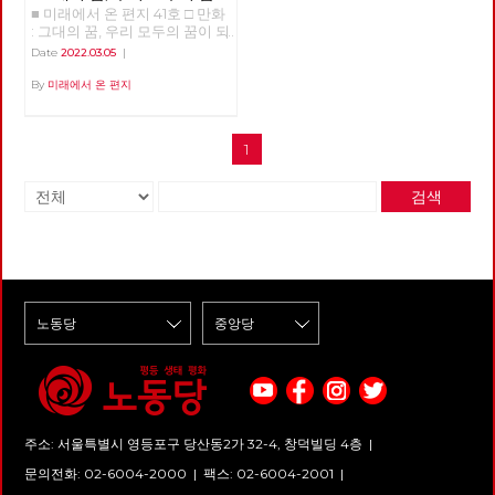
■ 미래에서 온 편지 41호 □ 만화
되어
: 그대의 꿈, 우리 모두의 꿈이 되
어 >>>>>> 업로드 준비중
Date
2022.03.05
|
<<<<<<
By
미래에서 온 편지
1
검색
주소: 서울특별시 영등포구 당산동2가 32-4, 창덕빌딩 4층 |
문의전화: 02-6004-2000
|
팩스: 02-6004-2001
|