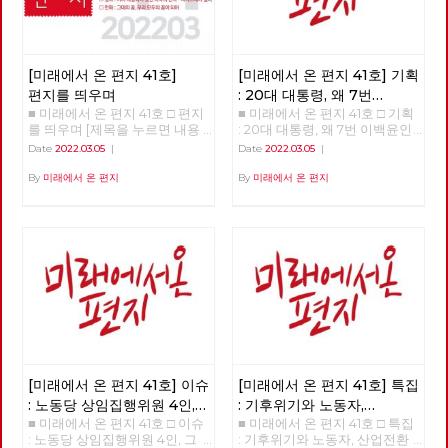
[미래에서 온 편지 41호]
[미래에서 온 편지 41호] 기획
편지를 띄우며
: 20대 대통령, 왜 7번
■ 미래에서 온 편지 41호 □ 편지
■ 미래에서 온 편지 41호 □ 기획
이백윤인가?
(1)
를 띄우며 [제목을 누르면 내용
: 20대 대통령, 왜 7번 이백윤인
을 볼 수 있습니다.] □ 편지를 띄
가? >>>>>> 업로드 준비중
Date
2022.03.05
|
Date
2022.03.05
|
우며 □ 기획 : 20대 대통령, 왜 7
<<<<<<
번 이백윤인가? □ 이슈 : 노동당
By
미래에서 온 편지
By
미래에서 온 편지
상임집행위원 4인, 그들은 누구
인가? □ 특집 : 기후위기와 노동
자, 산업전환을 넘어 체제전환으
로 □ 정세 : 2022년 동북아의 정
세를 규정하는 네 가지 요인 □
사람 : 청소년을 활동가로, 운동
기획자 고유미 □ 도서 : 그건 내
건데 - 기본소득, 모두가 차별없
이 찾아야 할 권리 □ 영화 : 이미
예정되어 있던 비극의 반복 - 나
이트메어 앨리 □ 만화 : 그대의
꿈, 우리 모두의 꿈이 되어
[미래에서 온 편지 41호] 이슈
[미래에서 온 편지 41호] 특집
: 노동당 상임집행위원 4인,
: 기후위기와 노동자,
■ 미래에서 온 편지 41호 □ 이슈
■ 미래에서 온 편지 41호 □ 특집
그들은 누구인가?
산업전환을 넘어
: 노동당 상임집행위원 4인, 그
: 기후위기와 노동자, 산업전환
체제전환으로