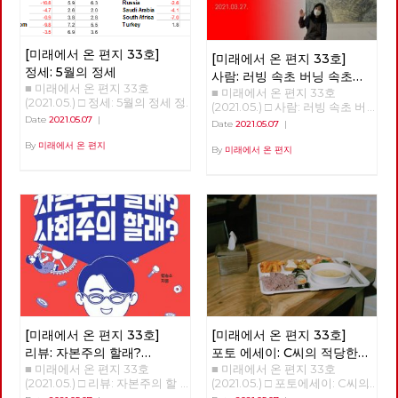
코 시들 수 없는 명제입니다. 어
넘어 '관계와 성숙'이라는 개념
것입니다. 어려운 조건이지만,
려운 시절을 보내고 또 보냈습니
으로 변혁해야 한다. 해방의 조
김석정, 나도원, 안보영, 이용규,
다. 시지프스가 바위를 다시 끌
건은 관계의 성숙 한국 사회는
적야, 현린 6인의 편집위원이 우
어 올리려고 신들메를 동여 매는
총체적 위기에 몰려 있다. 이 위
선 시작합니다. 이갑용, 임수태,
[미래에서 온 편지 33호]
[미래에서 온 편지 33호]
마음가짐으로 <미래에서 온 편
기는 임계점에 가까이 왔다. 두
홍세화 고문과 김일규, 김종숙
정세: 5월의 정세
지>와 함께 하기 바랍니다. 임수
가지 위기가 있다. 자연과 기후
사람: 러빙 속초 버닝 속초
동지를 비롯한 당원들이 함께 해
태 고문 ‘미래에서 온 편지’가
의 생태적 위기, 그리고 기술 혁
■ 미래에서 온 편지 33호
■ 미래에서 온 편지 33호
‘김종숙’
주셨습니다. 덕분에 [미래에서
복간된다니 기쁩니다. 기관지가
명으로 인한 체제 자체의 위기
(2021.05.) □ 정세: 5월의 정세 정
(2021.05.) □ 사람: 러빙 속초 버
온 편지] 복간호인 33호를 시작
당원들의 마음을 이어주는 다리
다. 곧 인간이 통제할 수 없는 세
세 (1) - '경제회복'의 뒤에 가려진
닝 속초 ‘김종숙’ 지난 3월, 서
Date
2021.05.07
|
할 수 있었습니다. 앞으로 더 많
Date
2021.05.07
|
가 되고 침체된 당의 분위기를
상이 올 것이다. ‘좀비’와 같은 처
것들 김석정 2020년 시작과 함
울 평창동의 금보성 아트센터에
은 당원 동지들이 함께 해 주시
깨뜨리는 활력소가 되어주었으
지로 인간이 전락할 지도 모른
께 번지기 시작한 코로나19 바이
By
미래에서 온 편지
서 화가이자 노동당 당원이신 김
By
미래에서 온 편지
리라 믿습니다. 고맙습니다. 현
면 좋겠습니다. 우리는 기관지를
다. 통제할 수 없는 세상에서 인
러스는 많은 익숙한 것들과 좀처
종숙 동지의 전시회 [러빙 속초
린 노동당 대표
통해 우리를 내외에 보여줄 수
류는 극소수의 슈퍼엘리트와 절
럼 바뀔 것 같지 않았던 것들을
버닝 속초]가 열렸습니다. 이 전
있을 것입니다. 갈수록 심해 지
대 다수의 하류 인간으로 구분될
바꾸어 놓았고, 잘 보이지 않았
시회를 찾아, 김종숙 동지와 속
는 불평등과 환경 파괴, 기후 위
것이다. <1984>와 <멋진 신세계
던 것들을 보이도록 만들기도 했
깊은 인터뷰를 진행했습니다.
기 등은 자본주의 체제가 더 이
>의 제조되는 인간상, 그 세상이
다. 또한, 리오데자네이로에서의
상 지속 가능하지 않다는 경고입
얼마 남지 않았다. 학자들은 거
나비의 날갯짓이 만든 미국의 허
니다. 하지만 대한민국에서 자본
기까지 10~20년을 말한다. ‘정
리케인과도 같은 의외의 변화를
주의를 극복하지 않으면 안 된다
권이 아니라 체제를 바꿔야 한
일으키기도 했다. 아직도 미래에
는 입장을 분명히 밝히고 있는
다’는 우리 당의 모토는 그래서
대한 불확실성이 사라졌다고 할
공당은 우리 노동당 밖에 없습니
의미가 있다. 그런데도 우리는
수는 없지만, 분명 지난 일년 반
다. 이런 이유 하나만으로도 우
아직 자본주의 체제가 강요한 소
정도의 시간 동안 바이러스 자체
리 노동당의 존재 이유는 충분하
유의 문제에서 전혀 벗어나지 못
에 대한 지식은 늘어났으며, 완
다고 생각합니다. 기관지가 우리
한 현실에 있다. 노예의 반란이
전하다고 할 수는 없지만 예방백
[미래에서 온 편지 33호]
[미래에서 온 편지 33호]
노동당의 존재 이유를 증명하는
성공해도 주인만 바뀔 뿐이지 노
신과 치료제들이 만들어졌다. 또
리뷰: 자본주의 할래?
포토 에세이: C씨의 적당한
데 큰 역할을 해 주기를 바랍니
예는 노예로 남는다. 지난날 촛
한, 어떤 방역체계가 잘 작동하
■ 미래에서 온 편지 33호
■ 미래에서 온 편지 33호
사회주의 할래?
식단
다. 이갑용 고문 노동당 기관지
불 혁명에 이은 오늘 정치 현실
는지 아닌지를 판별할 수 있는
(2021.05.) □ 리뷰: 자본주의 할
(2021.05.) □ 포토에세이: C씨의
복간을 바라 보며, 당대표 시절
을 보라. 이런 현실을 기대한 것
경험들도 쌓이기 시작했다. 그와
래? 사회주의 할래? 자본주의와
적당한 식단 그는 한 동안 구로