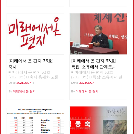
초 버닝 속초 ‘김종숙’ □ 리뷰 : 자
니다. [미래에서 온 편지]를 다
본주의 할래? 사회주의 할래? □
시 쓴다는 것은 자본주의 너머
포토에세이 : C씨의 적당한 식단
사회주의를 향한 노동당의 사유
■ 편집위원: 김석정, 나도원, 안
를 다시 모아 내고 실천을 이어
보영, 이용규, 적야, 현린
간다는 것입니다. 끊어졌던 편지
를 다시 쓴다는 것은 끊어졌던
선을 다시 잇는다는 것입니다.
흩어져 있던 점들을 이어 다시
광장을 연다는 것입니다. 모두
가 쓸모 없다며 사회주의라는 과
거를 폐기하지만, 불가능하다며
사회주의라는 미래를 포기하지
[미래에서 온 편지 33호]
[미래에서 온 편지 33호]
만, 그리하여 자본주의라는 반인
간적, 반민주적, 반사회적 체제
축사
특집: 소유에서 관계로,
속에 안주하지만, 노동당은 다릅
■ 미래에서 온 편지 33호
■ 미래에서 온 편지 33호
성장에서 성숙으로
니다. 노동당은 다른 시간에 대
(2021.05.) □ 축사 홍세화 고문
(2021.05.) □ 특집: 소유에서 관
한 사유를 놓지 않습니다. 노동
안녕하세요? 노동당 기관지 <
계로, 성장에서 성숙으로 홍세화
Date
2021.05.07
|
Date
2021.05.07
|
당은 다른 공간을 위한 실천을
미래에서 온 편지>의 복간 첫 호
선생 '체제 전환' 강연 <소유에서
놓지 않습니다. 선이 끊어질 때,
(온라인) 발간을 당원 여러분과
관계로, 성장에서 성숙으로> 오
By
미래에서 온 편지
By
미래에서 온 편지
점들은 고립되고 마침내 소멸합
함께 축하합니다. 미래는 기어이
늘 강의는 인문학적 접근이 될
니다. 반면에 선을 이어갈 때, 점
우리에게 도래한다는 확고한 믿
것이다. 우리의 의식 속 ‘소유’의
들은 면으로, 공간으로 확장합니
음으로 우리의 사유와 실천을 세
개념에서 벗어나고, 인간과 인간
다. 당원과 당원 사이의 선, 지역
상에 알리는 장으로, 또한 우리
사이는 물론 인간과 자연 사이의
과 지역 사이의 선, 당 안과 밖 사
함께 학습하고 토론하는 텃밭으
관계를 재구성해야 한다는 의미
이의 선, 그리고 과거와 현재, 미
로 활용되기를 바랍니다. “조직
이다. 한국 사회에서 우리의 모
래와 현재 사이의 선들을 이어
하라, 학습하라, 선전(홍보)하
든 목표는 성장이었다. 우리 의
활성화할 때, 노동당의 광장 또
라”는 세월의 흐름 속에서도 결
식을 지배하는 '소유와 성장'을
한 다시 열리고 다시 확장해 갈