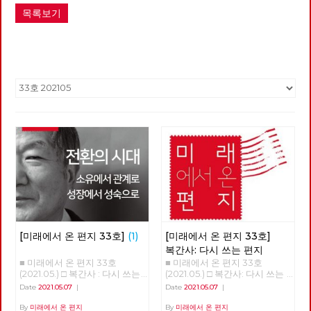
목록보기
[미래에서 온 편지 33호]
(1)
[미래에서 온 편지 33호]
복간사: 다시 쓰는 편지
■ 미래에서 온 편지 33호
■ 미래에서 온 편지 33호
(2021.05.) □ 복간사 : 다시 쓰는
(2021.05.) □ 복간사: 다시 쓰는
편지 □ 축사 □ 특집 : 소유에서
편지 노동당 기관지 [미래에서
Date
2021.05.07
|
Date
2021.05.07
|
관계로, 성장에서 성숙으로 □ 정
온 편지]를 다시 씁니다. 2016년
세 : 5월의 정세 □ 사람 : 러빙 속
6월 32호 이후 5년 만의 복간입
By
미래에서 온 편지
By
미래에서 온 편지