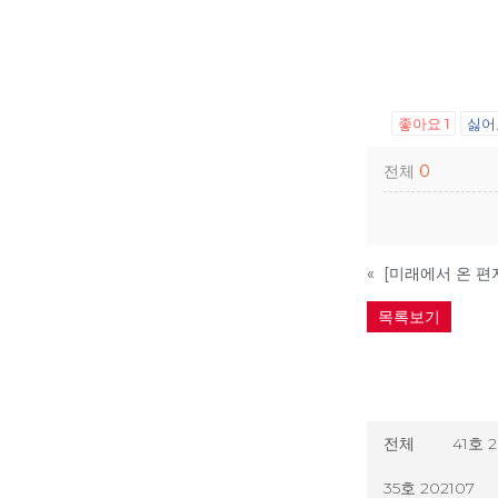
좋아요
1
싫
전체
0
«
[미래에서 온 편지
목록보기
전체
41호 
35호 202107