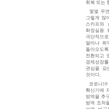
회복 또는 
몇몇 우연
그렇게 많이
스카프와 
화장실용 
극단적으로
얼마나 취
돌아오도록
전환되고 
경제성장률
관심을 갖
것이다.
코로나19
확산기에 
방역을 추구
방역 조처들