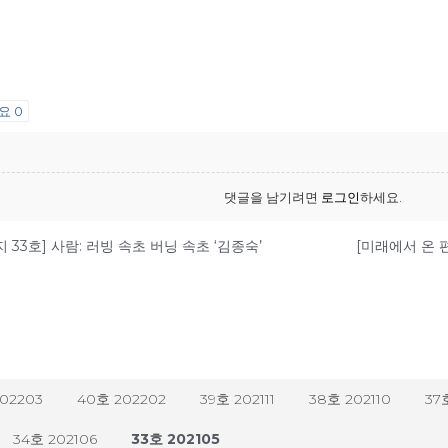
어요
0
댓글을 남기려면
로그인
하세요.
 33호] 사람: 러빙 속초 버닝 속초 ‘김종숙’
202203
40호 202202
39호 202111
38호 202110
37
34호 202106
33호 202105