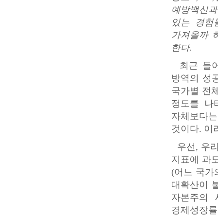
예방백신과
있는 경험
가져올까 
한다
.
최근 들어
방역의 성공
국가별 전체
정도를 나
자체보다는
것이다. 이
우선, 우리
지표에 과
(어느 국가
대확산이 
자본주의 
경제성장률