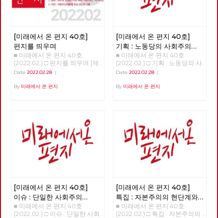
[미래에서 온 편지 40호]
[미래에서 온 편지 40호]
편지를 띄우며
기획 : 노동당의 사회주의
■ 미래에서 온 편지 40호
■ 미래에서 온 편지 40호
대통령 후보 이백윤
(2022.02.) □ 편지를 띄우며 [제
(2022.02.) □ 기획 : 노동당의 사
목을 누르면 내용을 볼 수 있습
회주의 대통령 후보 이백윤
Date
2022.02.28
|
Date
2022.02.28
|
니다.] □ 편지를 띄우며 □ 기획 :
>>>>>> 업로드 준비중 <<<<<<
노동당의 사회주의 대통령 후보
By
미래에서 온 편지
By
미래에서 온 편지
이백윤 □ 이슈 : 단일한 사회주
의 대중정당의 탄생 □ 특집 : 자
본주의의 현단계와 선진 노동자
들의 임무 □ 정세 : 자본주의 소
멸의 두 가지 요인 □ 사람 : 연대
를 배우고 키우는 해고노동자,
방영환 □ 도서 : 유물론자가 사
람의 마음을 이해해야 하는 이유
□ 영화 : 바보야, 본질은 ‘사랑’이
야! - 매트릭스 : 리저렉션 □ 사진
: 사회주의 대통령 후보 경선의
기록
[미래에서 온 편지 40호]
[미래에서 온 편지 40호]
이슈 : 단일한 사회주의
특집 : 자본주의의 현단계와
■ 미래에서 온 편지 40호
■ 미래에서 온 편지 40호
대중정당의 탄생
선진 노동자들의 임무
(2022.02.) □ 이슈 : 단일한 사회
(2022.02.) □ 특집 : 자본주의의