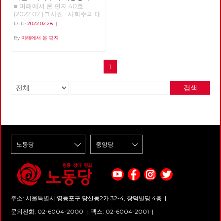
■ 미래에서 온 편지 40호
경선의 기록
(2022.02.) □ 사진 : 사회주의 대
통령 후보 경선의 기록 >>>>>>
Date
2022.02.28
|
업로드 준비중 <<<<<<
By
미래에서 온 편지
1
검색
주소: 서울특별시 영등포구 당산동2가 32-4, 창덕빌딩 4층 |
문의전화: 02-6004-2000
|
팩스: 02-6004-2001
|