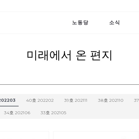
노동당
소식
미래에서 온 편지
202203
40호 202202
39호 202111
38호 202110
3
34호 202106
33호 202105