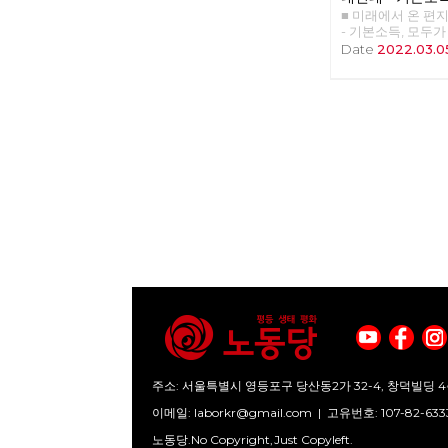
■ 미래에서 온 편지 
찾아야 할 권리
- 기본소득, 모두
>>>>>> 업로드 준
Date
2022.03.0
주소: 서울특별시 영등포구 당산동2가 32-4, 창덕빌딩 4
이메일:
laborkr@gmail.com
|
고유번호: 107-82-633
노동당.No Copyright,Just Copyleft.