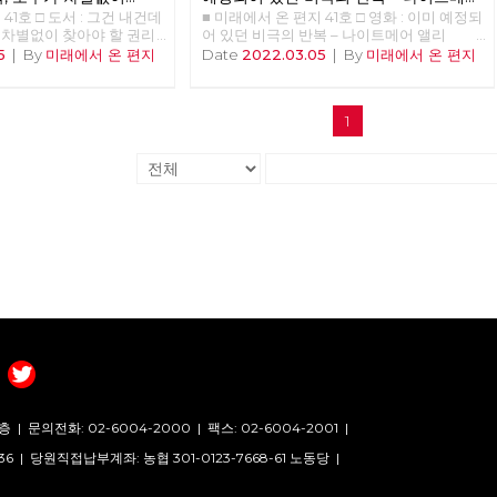
41호 □ 도서 : 그건 내건데
■ 미래에서 온 편지 41호 □ 영화 : 이미 예정되
앨리
가 차별없이 찾아야 할 권리
어 있던 비극의 반복 – 나이트메어 앨리
비중 <<<<<<
>>>>>> 업로드 준비중 <<<<<<
5
|
By
미래에서 온 편지
Date
2022.03.05
|
By
미래에서 온 편지
1
층 |
문의전화: 02-6004-2000
|
팩스: 02-6004-2001
|
36 |
당원직접납부계좌: 농협 301-0123-7668-61 노동당 |