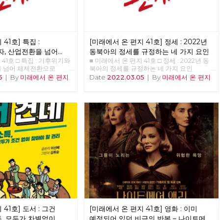
41호] 특집 :
[미래에서 온 편지 41호] 정세 : 2022년
, 산업전환을 넘어
동북아의 정세를 규정하는 네 가지 요인
 41호 □ 특집 : 기후위기와
■ 미래에서 온 편지 41호 □ 정세 : 2022년 동
을 넘어 체제전환으로
북아의 정세를 규정하는 네 가지 요인
비중 <<<<<<
>>>>>> 업로드 준비중 <<<<<<
5
|
By
미래에서 온 편지
Date
2022.03.05
|
By
미래에서 온 편지
41호] 도서 : 그건
[미래에서 온 편지 41호] 영화 : 이미
득, 모두가 차별없이
예정되어 있던 비극의 반복 – 나이트메어