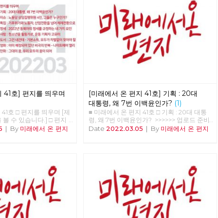
 41호] 편지를 띄우며
[미래에서 온 편지 41호] 기획 : 20대
대통령, 왜 7번 이백윤인가?
(1)
 41호 □ 편지를 띄우며 [제
■ 미래에서 온 편지 41호 □ 기획 : 20대 대통
볼 수 있습니다.] □ 편지
령, 왜 7번 이백윤인가? >>>>>> 업로드 준비
 20대 대통령, 왜 7번 이백
중 <<<<<<
5
|
By
미래에서 온 편지
Date
2022.03.05
|
By
미래에서 온 편지
 노동당 상임집행위원 4인,
□ 특집 : 기후위기와 노동
 체제전환으로 □ 정세 :
 정세를 규정하는 네 가지
소년을 활동가로, 운동 기획
 그건 내건데 - 기본소득,
야 할 권리 □ 영화 : 이
비극의 반복 - 나이트메어
대의 꿈, 우리 모두의 꿈이 되