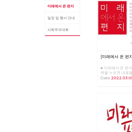
미래에서 온 편지
일정 및 행사 안내
사회주의대회
[미래에서 온 편지
■ 미래에서 온 편지
목을 누르면 내용을 
를 띄우며 □ 기획 :
Date
2022.03.0
윤인가? □ 이슈 :
그들은 누구인가? 
자, 산업전환을 넘어
2022년 동북아의
요인 □ 사람 : 청
자 고유미 □ 도서 :
모두가 차별없이 찾아
미 예정되어 있던 
앨리 □ 만화 : 그
어