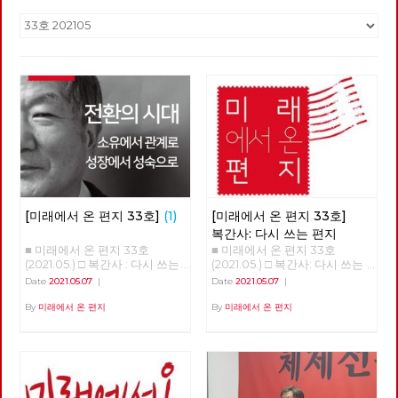
[미래에서 온 편지 33호]
(1)
[미래에서 온 편지 33호]
복간사: 다시 쓰는 편지
■ 미래에서 온 편지 33호
■ 미래에서 온 편지 33호
(2021.05.) □ 복간사 : 다시 쓰는
(2021.05.) □ 복간사: 다시 쓰는
편지 □ 축사 □ 특집 : 소유에서
편지 노동당 기관지 [미래에서
Date
2021.05.07
|
Date
2021.05.07
|
관계로, 성장에서 성숙으로 □ 정
온 편지]를 다시 씁니다. 2016년
세 : 5월의 정세 □ 사람 : 러빙 속
6월 32호 이후 5년 만의 복간입
By
미래에서 온 편지
By
미래에서 온 편지
초 버닝 속초 ‘김종숙’ □ 리뷰 : 자
니다. [미래에서 온 편지]를 다
본주의 할래? 사회주의 할래? □
시 쓴다는 것은 자본주의 너머
포토에세이 : C씨의 적당한 식단
사회주의를 향한 노동당의 사유
■ 편집위원: 김석정, 나도원, 안
를 다시 모아 내고 실천을 이어
보영, 이용규, 적야, 현린
간다는 것입니다. 끊어졌던 편지
를 다시 쓴다는 것은 끊어졌던