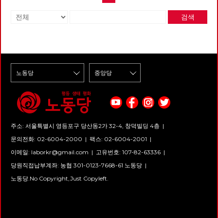
확산 초기와 다른 변화 중 하나
가? 자본주의와 사회주의 중 어
았다고는 할 수 없었지만, 그래
했습니다. 그러다 당사를 줄이며
때 지배, 착취, 정복이 정당화된
는 질병의 확산과 그에 대한 방
떤 체제가 더 바람직한가? 그리
도 나라에서 주는 카드로 식권을
책들마저도 둘 공간이 없어 폐기
다. 소유는 주체와 객체를 필연
역의 성공 정도를 경제성장률이
검색
고 그 이유는 무엇인가? 이 질문
받아 언젠간 나도 고급 노동자가
처분했습니다. 아픔이 많은 기관
적으로 구분하고 객체를 타자화
라는 지표에서 추출하는 것이다.
들에 간단명료하게 대답하지 못
되겠다는 일념하에 열심히 식판
지 복간에 감회가 새롭기는 하지
하는 폭력성을 띤다. 우리가 싸
물론, 2020년 초기 확산기에는
하고 횡설수설하는 자신의 모습
에 먹을 것을 담았습니다. 그는
만 걱정이 앞섭니다. 이제 더 이
우는 과정은, 싸움을 통해 획득
국가별 전체 확진자 수와 인구
을 발견하는 모든 이에게 임승수
단 하루도 반찬을 남긴 적이 없
상 당세가 줄어들 일은 없을 것
하려는 사회의 모습을 닮아야 하
10만명당 확진자 수가 주요한 지
작가의 『자본주의 할래? 사회
었습니다. '이게 내 삶에 도움이
이기에 지키는 것은 어렵지 않으
지 않는가? 그리하여 우리는 해
표였고, 아직도 국가별 질병의
주의 할래? - 임승수의 방구석
될까? 이게 과연 벌이가 될까?
리라 생각합니다. 앞장서 복간을
방의 조건을 이제 '소유와 성
확산 정도를 나타낼 때 이런 지
경제수업』을 추천한다. 각각
일을 하다 다치면 심하게 다치겠
준비하신 동지들의 노고에 감사
장'이 아닌 '관계의 성숙'으로 재
표를 사용하고 있다. 다만, 시간
자본주의와 사회주의를 대변하
지, 죽을 수도 있을거야.' 등의 생
드리고 기관지가 복간되면 당원
구성해야 한다. 문제는 소유다
이 지나면서 질병의 방역 정도
는 ‘나소유’와 ‘오평등’이라는 이
각 또한 그의 반찬이었죠. 남들
모두가 관심을 가지고 참여하여
그동안 자연의 비자발적 반란에
그 자체보다는 여러 정책과 우연
름의 두 사람이 토론하는 방식으
보다 괜히 더 많은 밥을 담은 날,
노동당의 미래가 되었으면 좋겠
기대를 걸었다. 이성으로 비관해
의 조합인 경제성장률을 성공적
로 쓰여진 이 책은 총 4부로 이
우스워서 그는 가지런히 놓여진
습니다. 함께 가는 노동당의 미
도 의지로 낙관하라는 말이 있지
인 방역의 척도로 사용하고 있는
루어져 있다. 1부는 본격적인 토
식판을 조용히 사진으로 담았습
래를 기관지 복간으로부터 시작
만, 인간의 끝없는 욕망과 지배
것이다. 이러한 현상이 드러내는
론에 앞서 배경 지식을 쌓기 위
니다. 구로의 C씨
합시다.
를 인간의 혁명으로 극복할 수
것과 가리는 것은 무엇일까. 우
해 자본주의와 사회주의가 무엇
있을 지 비관해 왔던 것이다. 오
선, 우리의 경제성장 물신주의를
주소: 서울특별시 영등포구 당산동2가 32-4, 창덕빌딩 4층 |
인지에 대한 간략한 소개를 제공
늘의 위기는 총체적 위기이기 때
쉽게 드러낸다. 평소에도 경제성
한다. 우선 자본주의의 탄생 배
문의전화: 02-6004-2000
|
팩스: 02-6004-2001
|
문이다. 자본주의 단독의 위기가
장률과 1인당 GDP 등의 양적 지
경을 ‘생산 관계’와 ‘계급’이라는
아니라 인류의 위기 그 자체다.
표에 과도하게 매달려온 사회가
이메일:
laborkr@gmail.com
|
고유번호: 107-82-63336 |
개념을 바탕으로 설명한다. 다음
인류가 지금까지 자연과 맺어 왔
이번에는 질병에 대한 대처 정도
으로 자본주의를 이해하기 위한
던 관계, 인간과 인간 사이의 관
까지도 국가별 경제성장률 비교
당원직접납부계좌: 농협 301-0123-7668-61 노동당 |
핵심 개념인 사용 가치와 교환
계를 거시적으로 보겠다. 원시
(어느 국가의 경제성장률이 더
가치, 가격과 노동 가치론, 노동
노동당.No Copyright,Just Copyleft.
공산 사회가 있고 나서 노예제,
적게 떨어졌는지의 경쟁)로써
력의 대가와 노동의 대가, 노동
그리고 봉건 사회, 그 다음 우리
파악하려고 한다. 그 이면에 코
시간과 잉여 가치 등을 설명하며
가 사는 자본주의 사회가 도래했
로나19 대확산이 불러 온 국제적
자연스럽게 자본주의의 문제점
다. 그 다음을 우리가 전망해 보
가치사슬의 교란과 이미 그 이전
과 한계를 소개한 후 그것을 극
자. 원시에 자연은 두려운 대상
에 취약해져 공황적인 상황으로
복하기 위한 대안 체제로 사회주
이었다. 인간 간의 관계는 그래