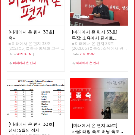
선을 다시 잇는다는 것입니다.
흩어져 있던 점들을 이어 다시
광장을 연다는 것입니다. 모두
가 쓸모 없다며 사회주의라는 과
거를 폐기하지만, 불가능하다며
사회주의라는 미래를 포기하지
[미래에서 온 편지 33호]
[미래에서 온 편지 33호]
만, 그리하여 자본주의라는 반인
간적, 반민주적, 반사회적 체제
축사
특집: 소유에서 관계로,
속에 안주하지만, 노동당은 다릅
■ 미래에서 온 편지 33호
■ 미래에서 온 편지 33호
성장에서 성숙으로
니다. 노동당은 다른 시간에 대
(2021.05.) □ 축사 홍세화 고문
(2021.05.) □ 특집: 소유에서 관
한 사유를 놓지 않습니다. 노동
안녕하세요? 노동당 기관지 <
계로, 성장에서 성숙으로 홍세화
Date
2021.05.07
|
Date
2021.05.07
|
당은 다른 공간을 위한 실천을
미래에서 온 편지>의 복간 첫 호
선생 '체제 전환' 강연 <소유에서
놓지 않습니다. 선이 끊어질 때,
(온라인) 발간을 당원 여러분과
관계로, 성장에서 성숙으로> 오
By
미래에서 온 편지
By
미래에서 온 편지
점들은 고립되고 마침내 소멸합
함께 축하합니다. 미래는 기어이
늘 강의는 인문학적 접근이 될
니다. 반면에 선을 이어갈 때, 점
우리에게 도래한다는 확고한 믿
것이다. 우리의 의식 속 ‘소유’의
들은 면으로, 공간으로 확장합니
음으로 우리의 사유와 실천을 세
개념에서 벗어나고, 인간과 인간
다. 당원과 당원 사이의 선, 지역
상에 알리는 장으로, 또한 우리
사이는 물론 인간과 자연 사이의
과 지역 사이의 선, 당 안과 밖 사
함께 학습하고 토론하는 텃밭으
관계를 재구성해야 한다는 의미
이의 선, 그리고 과거와 현재, 미
로 활용되기를 바랍니다. “조직
이다. 한국 사회에서 우리의 모
래와 현재 사이의 선들을 이어
하라, 학습하라, 선전(홍보)하
든 목표는 성장이었다. 우리 의
활성화할 때, 노동당의 광장 또
라”는 세월의 흐름 속에서도 결
식을 지배하는 '소유와 성장'을
한 다시 열리고 다시 확장해 갈
코 시들 수 없는 명제입니다. 어
넘어 '관계와 성숙'이라는 개념
것입니다. 어려운 조건이지만,
려운 시절을 보내고 또 보냈습니
으로 변혁해야 한다. 해방의 조
김석정, 나도원, 안보영, 이용규,
다. 시지프스가 바위를 다시 끌
건은 관계의 성숙 한국 사회는
적야, 현린 6인의 편집위원이 우
어 올리려고 신들메를 동여 매는
총체적 위기에 몰려 있다. 이 위
선 시작합니다. 이갑용, 임수태,
[미래에서 온 편지 33호]
[미래에서 온 편지 33호]
마음가짐으로 <미래에서 온 편
기는 임계점에 가까이 왔다. 두
홍세화 고문과 김일규, 김종숙
정세: 5월의 정세
지>와 함께 하기 바랍니다. 임수
가지 위기가 있다. 자연과 기후
사람: 러빙 속초 버닝 속초
동지를 비롯한 당원들이 함께 해
태 고문 ‘미래에서 온 편지’가
의 생태적 위기, 그리고 기술 혁