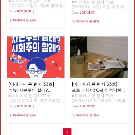
■ 미래에서 온 편지 33호
■ 미래에서 온 편지 33호
‘김종숙’
주셨습니다. 덕분에 [미래에서
복간된다니 기쁩니다. 기관지가
명으로 인한 체제 자체의 위기
(2021.05.) □ 정세: 5월의 정세 정
(2021.05.) □ 사람: 러빙 속초 버
온 편지] 복간호인 33호를 시작
당원들의 마음을 이어주는 다리
다. 곧 인간이 통제할 수 없는 세
세 (1) - '경제회복'의 뒤에 가려진
닝 속초 ‘김종숙’ 지난 3월, 서
Date
2021.05.07
|
할 수 있었습니다. 앞으로 더 많
Date
2021.05.07
|
가 되고 침체된 당의 분위기를
상이 올 것이다. ‘좀비’와 같은 처
것들 김석정 2020년 시작과 함
울 평창동의 금보성 아트센터에
은 당원 동지들이 함께 해 주시
깨뜨리는 활력소가 되어주었으
지로 인간이 전락할 지도 모른
께 번지기 시작한 코로나19 바이
By
미래에서 온 편지
서 화가이자 노동당 당원이신 김
By
미래에서 온 편지
리라 믿습니다. 고맙습니다. 현
면 좋겠습니다. 우리는 기관지를
다. 통제할 수 없는 세상에서 인
러스는 많은 익숙한 것들과 좀처
종숙 동지의 전시회 [러빙 속초
린 노동당 대표
통해 우리를 내외에 보여줄 수
류는 극소수의 슈퍼엘리트와 절
럼 바뀔 것 같지 않았던 것들을
버닝 속초]가 열렸습니다. 이 전
있을 것입니다. 갈수록 심해 지
대 다수의 하류 인간으로 구분될
바꾸어 놓았고, 잘 보이지 않았
시회를 찾아, 김종숙 동지와 속
는 불평등과 환경 파괴, 기후 위
것이다. <1984>와 <멋진 신세계
던 것들을 보이도록 만들기도 했
깊은 인터뷰를 진행했습니다.
기 등은 자본주의 체제가 더 이
>의 제조되는 인간상, 그 세상이
다. 또한, 리오데자네이로에서의
상 지속 가능하지 않다는 경고입
얼마 남지 않았다. 학자들은 거
나비의 날갯짓이 만든 미국의 허
니다. 하지만 대한민국에서 자본
기까지 10~20년을 말한다. ‘정
리케인과도 같은 의외의 변화를
주의를 극복하지 않으면 안 된다
권이 아니라 체제를 바꿔야 한
일으키기도 했다. 아직도 미래에
는 입장을 분명히 밝히고 있는
다’는 우리 당의 모토는 그래서
대한 불확실성이 사라졌다고 할
공당은 우리 노동당 밖에 없습니
의미가 있다. 그런데도 우리는
수는 없지만, 분명 지난 일년 반
다. 이런 이유 하나만으로도 우
아직 자본주의 체제가 강요한 소
정도의 시간 동안 바이러스 자체
리 노동당의 존재 이유는 충분하
유의 문제에서 전혀 벗어나지 못
에 대한 지식은 늘어났으며, 완
다고 생각합니다. 기관지가 우리
한 현실에 있다. 노예의 반란이
전하다고 할 수는 없지만 예방백
[미래에서 온 편지 33호]
[미래에서 온 편지 33호]
노동당의 존재 이유를 증명하는
성공해도 주인만 바뀔 뿐이지 노
신과 치료제들이 만들어졌다. 또
리뷰: 자본주의 할래?
포토 에세이: C씨의 적당한
데 큰 역할을 해 주기를 바랍니
예는 노예로 남는다. 지난날 촛
한, 어떤 방역체계가 잘 작동하
■ 미래에서 온 편지 33호
■ 미래에서 온 편지 33호
사회주의 할래?
식단
다. 이갑용 고문 노동당 기관지
불 혁명에 이은 오늘 정치 현실
는지 아닌지를 판별할 수 있는
(2021.05.) □ 리뷰: 자본주의 할
(2021.05.) □ 포토에세이: C씨의
복간을 바라 보며, 당대표 시절
을 보라. 이런 현실을 기대한 것
경험들도 쌓이기 시작했다. 그와
래? 사회주의 할래? 자본주의와
적당한 식단 그는 한 동안 구로
'미래에서 온 편지'를 폐간하면
인가. ‘노예’를 ‘인민’으로 바꾸어
함께, 이 바이러스의 창궐이 우
Date
2021.05.07
|
Date
2021.05.07
|
사회주의 초보자를 위한 훌륭한
역 근처에서 점심을 먹을 수가
서 소중한 자료이며 자랑이 될
도 그 말은 여전히 유효하다. 지
리의 삶에 어떤 변화를 가져올까
입문서 자본주의와 사회주의.
있었습니다. 건설기계 자격증을
By
미래에서 온 편지
By
미래에서 온 편지
기관지를 재정 문제로 폐간을 하
금까지 계속 혁명과 투쟁을 말해
하는 점에 대한 단초들도 보이기
우리에게 너무나도 익숙한 개념
얻기 위해 그 근방의 학원을 다
던 날이 떠오릅니다. 많은 사람
왔던 사람들도 권력을 다시 소유
시작한다. 몇 회에 걸쳐 이러한
들이다. 그렇다면 스스로에게 한
녔고 점심시간이 되면 학원 근처
이 참여했고, 담겨 있는 소중한
하려고 한다. 반 혁명은 물론이
단초들을 살펴보고자 한다. 최
번 질문을 던져보자. 자본주의란
한식부페에 갔기 때문입니다.
이야기들 한 권이라도 더 살리려
고 혁명조차도 권력을 소유하려
근 들어, 코로나19 바이러스의
1
무엇인가? 사회주의란 무엇인
지금 생각해보면 솔직히 맛이 좋
고 사용하지 않는 복도에 보관을
고 한다. 소유에 매몰되어 있을