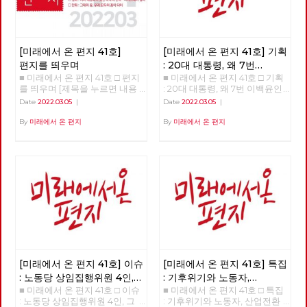
[미래에서 온 편지 41호]
[미래에서 온 편지 41호] 기획
편지를 띄우며
: 20대 대통령, 왜 7번
■ 미래에서 온 편지 41호 □ 편지
■ 미래에서 온 편지 41호 □ 기획
이백윤인가?
(1)
를 띄우며 [제목을 누르면 내용
: 20대 대통령, 왜 7번 이백윤인
을 볼 수 있습니다.] □ 편지를 띄
가? >>>>>> 업로드 준비중
Date
2022.03.05
|
Date
2022.03.05
|
우며 □ 기획 : 20대 대통령, 왜 7
<<<<<<
번 이백윤인가? □ 이슈 : 노동당
By
미래에서 온 편지
By
미래에서 온 편지
상임집행위원 4인, 그들은 누구
인가? □ 특집 : 기후위기와 노동
자, 산업전환을 넘어 체제전환으
로 □ 정세 : 2022년 동북아의 정
세를 규정하는 네 가지 요인 □
사람 : 청소년을 활동가로, 운동
기획자 고유미 □ 도서 : 그건 내
건데 - 기본소득, 모두가 차별없
이 찾아야 할 권리 □ 영화 : 이미
예정되어 있던 비극의 반복 - 나
이트메어 앨리 □ 만화 : 그대의
꿈, 우리 모두의 꿈이 되어
[미래에서 온 편지 41호] 이슈
[미래에서 온 편지 41호] 특집
: 노동당 상임집행위원 4인,
: 기후위기와 노동자,
■ 미래에서 온 편지 41호 □ 이슈
■ 미래에서 온 편지 41호 □ 특집
그들은 누구인가?
산업전환을 넘어
: 노동당 상임집행위원 4인, 그
: 기후위기와 노동자, 산업전환
체제전환으로