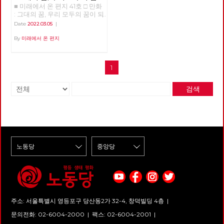
■ 미래에서 온 편지 41호 □ 만화
되어
: 그대의 꿈, 우리 모두의 꿈이 되
어 >>>>>> 업로드 준비중
Date
2022.03.05
|
<<<<<<
By
미래에서 온 편지
1
검색
주소: 서울특별시 영등포구 당산동2가 32-4, 창덕빌딩 4층 |
문의전화: 02-6004-2000
|
팩스: 02-6004-2001
|