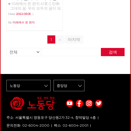
■ 미래에서 온 편지 41호 □ 만화
되어
: 그대의 꿈, 우리 모두의 꿈이 되
어 >>>>>> 업로드 준비중
Date
2022.03.05
|
<<<<<<
By
미래에서 온 편지
1
»
마지막
검색
주소: 서울특별시 영등포구 당산동2가 32-4, 창덕빌딩 4층 |
문의전화: 02-6004-2000
|
팩스: 02-6004-2001
|