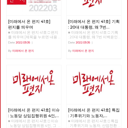
[미래에서 온 편지 41호]
[미래에서 온 편지 41호] 기획
편지를 띄우며
: 20대 대통령, 왜 7번
■ 미래에서 온 편지 41호 □ 편지
■ 미래에서 온 편지 41호 □ 기획
이백윤인가?
(1)
를 띄우며 [제목을 누르면 내용
: 20대 대통령, 왜 7번 이백윤인
을 볼 수 있습니다.] □ 편지를 띄
가? >>>>>> 업로드 준비중
Date
2022.03.05
|
Date
2022.03.05
|
우며 □ 기획 : 20대 대통령, 왜 7
<<<<<<
번 이백윤인가? □ 이슈 : 노동당
By
미래에서 온 편지
By
미래에서 온 편지
상임집행위원 4인, 그들은 누구
인가? □ 특집 : 기후위기와 노동
자, 산업전환을 넘어 체제전환으
로 □ 정세 : 2022년 동북아의 정
세를 규정하는 네 가지 요인 □
사람 : 청소년을 활동가로, 운동
기획자 고유미 □ 도서 : 그건 내
건데 - 기본소득, 모두가 차별없
이 찾아야 할 권리 □ 영화 : 이미
예정되어 있던 비극의 반복 - 나
이트메어 앨리 □ 만화 : 그대의
꿈, 우리 모두의 꿈이 되어
[미래에서 온 편지 41호] 이슈
[미래에서 온 편지 41호] 특집
: 노동당 상임집행위원 4인,
: 기후위기와 노동자,
■ 미래에서 온 편지 41호 □ 이슈
■ 미래에서 온 편지 41호 □ 특집
그들은 누구인가?
산업전환을 넘어
: 노동당 상임집행위원 4인, 그
: 기후위기와 노동자, 산업전환
체제전환으로