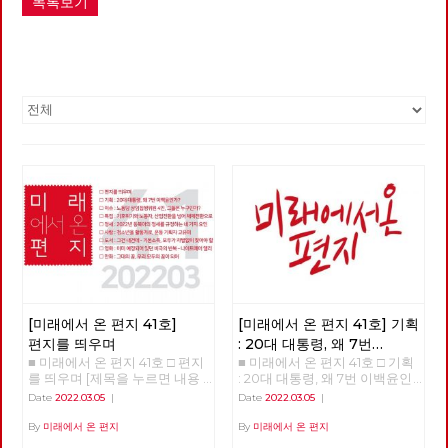
목록보기
[미래에서 온 편지 41호]
[미래에서 온 편지 41호] 기획
편지를 띄우며
: 20대 대통령, 왜 7번
■ 미래에서 온 편지 41호 □ 편지
■ 미래에서 온 편지 41호 □ 기획
이백윤인가?
(1)
를 띄우며 [제목을 누르면 내용
: 20대 대통령, 왜 7번 이백윤인
을 볼 수 있습니다.] □ 편지를 띄
가? >>>>>> 업로드 준비중
Date
2022.03.05
|
Date
2022.03.05
|
우며 □ 기획 : 20대 대통령, 왜 7
<<<<<<
번 이백윤인가? □ 이슈 : 노동당
By
미래에서 온 편지
By
미래에서 온 편지
상임집행위원 4인, 그들은 누구