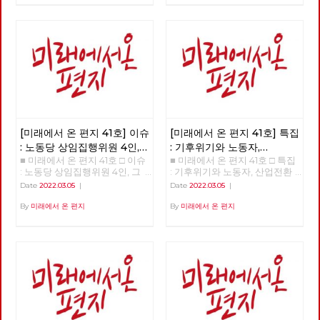
인가? □ 특집 : 기후위기와 노동
자, 산업전환을 넘어 체제전환으
로 □ 정세 : 2022년 동북아의 정
세를 규정하는 네 가지 요인 □
사람 : 청소년을 활동가로, 운동
기획자 고유미 □ 도서 : 그건 내
건데 - 기본소득, 모두가 차별없
이 찾아야 할 권리 □ 영화 : 이미
예정되어 있던 비극의 반복 - 나
이트메어 앨리 □ 만화 : 그대의
꿈, 우리 모두의 꿈이 되어
[미래에서 온 편지 41호] 이슈
[미래에서 온 편지 41호] 특집
: 노동당 상임집행위원 4인,
: 기후위기와 노동자,
■ 미래에서 온 편지 41호 □ 이슈
■ 미래에서 온 편지 41호 □ 특집
그들은 누구인가?
산업전환을 넘어
: 노동당 상임집행위원 4인, 그
: 기후위기와 노동자, 산업전환
체제전환으로
들은 누구인가? >>>>>> 업로드
을 넘어 체제전환으로 >>>>>>
Date
2022.03.05
|
Date
2022.03.05
|
준비중 <<<<<<
업로드 준비중 <<<<<<
By
미래에서 온 편지
By
미래에서 온 편지