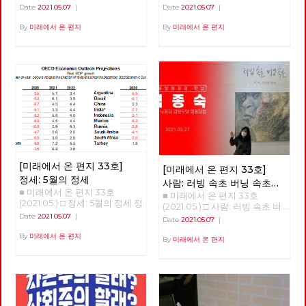
한 사유를 놓지 않습니다. 노동
안녕하세요? 노동당 기관지 <
계로, 성장에서 성숙으로 홍세화
Date
2021.05.07
|
Date
2021.05.07
|
당은 다른 공간을 위한 실천을
미래에서 온 편지>의 복간 첫 호
선생 '체제 전환' 강연 <소유에서
놓지 않습니다. 선이 끊어질 때,
(온라인) 발간을 당원 여러분과
관계로, 성장에서 성숙으로> 오
By
미래에서 온 편지
By
미래에서 온 편지
점들은 고립되고 마침내 소멸합
함께 축하합니다. 미래는 기어이
늘 강의는 인문학적 접근이 될
니다. 반면에 선을 이어갈 때, 점
우리에게 도래한다는 확고한 믿
것이다. 우리의 의식 속 ‘소유’의
들은 면으로, 공간으로 확장합니
음으로 우리의 사유와 실천을 세
개념에서 벗어나고, 인간과 인간
다. 당원과 당원 사이의 선, 지역
상에 알리는 장으로, 또한 우리
사이는 물론 인간과 자연 사이의
과 지역 사이의 선, 당 안과 밖 사
함께 학습하고 토론하는 텃밭으
관계를 재구성해야 한다는 의미
이의 선, 그리고 과거와 현재, 미
로 활용되기를 바랍니다. “조직
이다. 한국 사회에서 우리의 모
래와 현재 사이의 선들을 이어
하라, 학습하라, 선전(홍보)하
든 목표는 성장이었다. 우리 의
활성화할 때, 노동당의 광장 또
라”는 세월의 흐름 속에서도 결
식을 지배하는 '소유와 성장'을
한 다시 열리고 다시 확장해 갈
코 시들 수 없는 명제입니다. 어
넘어 '관계와 성숙'이라는 개념
것입니다. 어려운 조건이지만,
려운 시절을 보내고 또 보냈습니
으로 변혁해야 한다. 해방의 조
김석정, 나도원, 안보영, 이용규,
다. 시지프스가 바위를 다시 끌
건은 관계의 성숙 한국 사회는
적야, 현린 6인의 편집위원이 우
어 올리려고 신들메를 동여 매는
총체적 위기에 몰려 있다. 이 위
선 시작합니다. 이갑용, 임수태,
[미래에서 온 편지 33호]
[미래에서 온 편지 33호]
마음가짐으로 <미래에서 온 편
기는 임계점에 가까이 왔다. 두
홍세화 고문과 김일규, 김종숙
정세: 5월의 정세
지>와 함께 하기 바랍니다. 임수
가지 위기가 있다. 자연과 기후
사람: 러빙 속초 버닝 속초
동지를 비롯한 당원들이 함께 해
태 고문 ‘미래에서 온 편지’가
의 생태적 위기, 그리고 기술 혁
■ 미래에서 온 편지 33호
■ 미래에서 온 편지 33호
‘김종숙’
주셨습니다. 덕분에 [미래에서
복간된다니 기쁩니다. 기관지가
명으로 인한 체제 자체의 위기
(2021.05.) □ 정세: 5월의 정세 정
(2021.05.) □ 사람: 러빙 속초 버
온 편지] 복간호인 33호를 시작
당원들의 마음을 이어주는 다리
다. 곧 인간이 통제할 수 없는 세
세 (1) - '경제회복'의 뒤에 가려진
닝 속초 ‘김종숙’ 지난 3월, 서
Date
2021.05.07
|
할 수 있었습니다. 앞으로 더 많
Date
2021.05.07
|
가 되고 침체된 당의 분위기를
상이 올 것이다. ‘좀비’와 같은 처
것들 김석정 2020년 시작과 함
울 평창동의 금보성 아트센터에
은 당원 동지들이 함께 해 주시
깨뜨리는 활력소가 되어주었으
지로 인간이 전락할 지도 모른
께 번지기 시작한 코로나19 바이
By
미래에서 온 편지
서 화가이자 노동당 당원이신 김
By
미래에서 온 편지
리라 믿습니다. 고맙습니다. 현
면 좋겠습니다. 우리는 기관지를
다. 통제할 수 없는 세상에서 인
러스는 많은 익숙한 것들과 좀처
종숙 동지의 전시회 [러빙 속초
린 노동당 대표
통해 우리를 내외에 보여줄 수
류는 극소수의 슈퍼엘리트와 절
럼 바뀔 것 같지 않았던 것들을
버닝 속초]가 열렸습니다. 이 전
있을 것입니다. 갈수록 심해 지
대 다수의 하류 인간으로 구분될
바꾸어 놓았고, 잘 보이지 않았
시회를 찾아, 김종숙 동지와 속
는 불평등과 환경 파괴, 기후 위
것이다. <1984>와 <멋진 신세계
던 것들을 보이도록 만들기도 했
깊은 인터뷰를 진행했습니다.
기 등은 자본주의 체제가 더 이
>의 제조되는 인간상, 그 세상이
다. 또한, 리오데자네이로에서의
상 지속 가능하지 않다는 경고입
얼마 남지 않았다. 학자들은 거
나비의 날갯짓이 만든 미국의 허