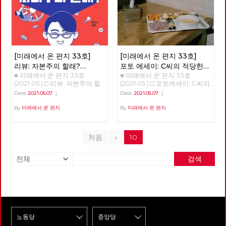
니다. 하지만 대한민국에서 자본
기까지 10~20년을 말한다. ‘정
리케인과도 같은 의외의 변화를
주의를 극복하지 않으면 안 된다
권이 아니라 체제를 바꿔야 한
일으키기도 했다. 아직도 미래에
는 입장을 분명히 밝히고 있는
다’는 우리 당의 모토는 그래서
대한 불확실성이 사라졌다고 할
공당은 우리 노동당 밖에 없습니
의미가 있다. 그런데도 우리는
수는 없지만, 분명 지난 일년 반
다. 이런 이유 하나만으로도 우
아직 자본주의 체제가 강요한 소
정도의 시간 동안 바이러스 자체
리 노동당의 존재 이유는 충분하
유의 문제에서 전혀 벗어나지 못
에 대한 지식은 늘어났으며, 완
다고 생각합니다. 기관지가 우리
한 현실에 있다. 노예의 반란이
전하다고 할 수는 없지만 예방백
[미래에서 온 편지 33호]
[미래에서 온 편지 33호]
노동당의 존재 이유를 증명하는
성공해도 주인만 바뀔 뿐이지 노
신과 치료제들이 만들어졌다. 또
리뷰: 자본주의 할래?
포토 에세이: C씨의 적당한
데 큰 역할을 해 주기를 바랍니
예는 노예로 남는다. 지난날 촛
한, 어떤 방역체계가 잘 작동하
■ 미래에서 온 편지 33호
■ 미래에서 온 편지 33호
사회주의 할래?
식단
다. 이갑용 고문 노동당 기관지
불 혁명에 이은 오늘 정치 현실
는지 아닌지를 판별할 수 있는
(2021.05.) □ 리뷰: 자본주의 할
(2021.05.) □ 포토에세이: C씨의
복간을 바라 보며, 당대표 시절
을 보라. 이런 현실을 기대한 것
경험들도 쌓이기 시작했다. 그와
래? 사회주의 할래? 자본주의와
적당한 식단 그는 한 동안 구로
'미래에서 온 편지'를 폐간하면
인가. ‘노예’를 ‘인민’으로 바꾸어
함께, 이 바이러스의 창궐이 우
Date
2021.05.07
|
Date
2021.05.07
|
사회주의 초보자를 위한 훌륭한
역 근처에서 점심을 먹을 수가
서 소중한 자료이며 자랑이 될
도 그 말은 여전히 유효하다. 지
리의 삶에 어떤 변화를 가져올까
입문서 자본주의와 사회주의.
있었습니다. 건설기계 자격증을
By
미래에서 온 편지
By
미래에서 온 편지
기관지를 재정 문제로 폐간을 하
금까지 계속 혁명과 투쟁을 말해
하는 점에 대한 단초들도 보이기
우리에게 너무나도 익숙한 개념
얻기 위해 그 근방의 학원을 다
던 날이 떠오릅니다. 많은 사람
왔던 사람들도 권력을 다시 소유
시작한다. 몇 회에 걸쳐 이러한
들이다. 그렇다면 스스로에게 한
녔고 점심시간이 되면 학원 근처
이 참여했고, 담겨 있는 소중한
하려고 한다. 반 혁명은 물론이
단초들을 살펴보고자 한다. 최
번 질문을 던져보자. 자본주의란
한식부페에 갔기 때문입니다.
이야기들 한 권이라도 더 살리려
고 혁명조차도 권력을 소유하려
근 들어, 코로나19 바이러스의
처음
«
10
무엇인가? 사회주의란 무엇인
지금 생각해보면 솔직히 맛이 좋
고 사용하지 않는 복도에 보관을
고 한다. 소유에 매몰되어 있을
확산 초기와 다른 변화 중 하나
가? 자본주의와 사회주의 중 어
았다고는 할 수 없었지만, 그래
했습니다. 그러다 당사를 줄이며
때 지배, 착취, 정복이 정당화된
는 질병의 확산과 그에 대한 방
떤 체제가 더 바람직한가? 그리
도 나라에서 주는 카드로 식권을
책들마저도 둘 공간이 없어 폐기
다. 소유는 주체와 객체를 필연
역의 성공 정도를 경제성장률이
검색
고 그 이유는 무엇인가? 이 질문
받아 언젠간 나도 고급 노동자가
처분했습니다. 아픔이 많은 기관
적으로 구분하고 객체를 타자화
라는 지표에서 추출하는 것이다.
들에 간단명료하게 대답하지 못
되겠다는 일념하에 열심히 식판
지 복간에 감회가 새롭기는 하지
하는 폭력성을 띤다. 우리가 싸
물론, 2020년 초기 확산기에는
하고 횡설수설하는 자신의 모습
에 먹을 것을 담았습니다. 그는
만 걱정이 앞섭니다. 이제 더 이
우는 과정은, 싸움을 통해 획득
국가별 전체 확진자 수와 인구
을 발견하는 모든 이에게 임승수
단 하루도 반찬을 남긴 적이 없
상 당세가 줄어들 일은 없을 것
하려는 사회의 모습을 닮아야 하
10만명당 확진자 수가 주요한 지
작가의 『자본주의 할래? 사회
었습니다. '이게 내 삶에 도움이
이기에 지키는 것은 어렵지 않으
지 않는가? 그리하여 우리는 해
표였고, 아직도 국가별 질병의
주의 할래? - 임승수의 방구석
될까? 이게 과연 벌이가 될까?
리라 생각합니다. 앞장서 복간을
방의 조건을 이제 '소유와 성
확산 정도를 나타낼 때 이런 지
경제수업』을 추천한다. 각각
일을 하다 다치면 심하게 다치겠
준비하신 동지들의 노고에 감사
장'이 아닌 '관계의 성숙'으로 재
표를 사용하고 있다. 다만, 시간
자본주의와 사회주의를 대변하
지, 죽을 수도 있을거야.' 등의 생
드리고 기관지가 복간되면 당원
구성해야 한다. 문제는 소유다
이 지나면서 질병의 방역 정도