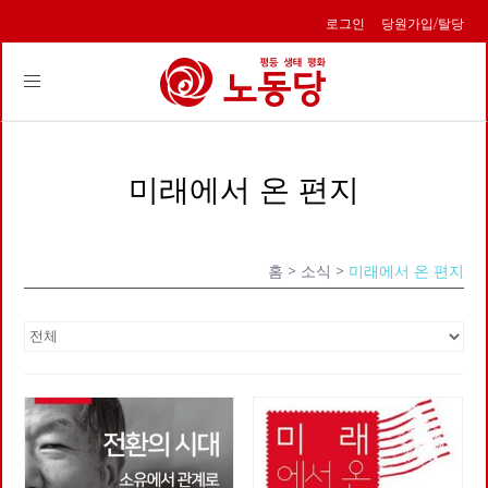
로그인
당원가입/탈당
Toggle
navigation
미래에서 온 편지
홈
> 소식 >
미래에서 온 편지