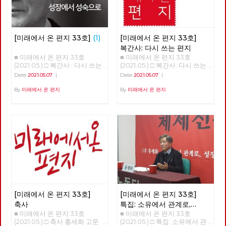
[미래에서 온 편지 33호]
(1)
[미래에서 온 편지 33호]
복간사: 다시 쓰는 편지
■ 미래에서 온 편지 33호
■ 미래에서 온 편지 33호
(2021.05.) □ 복간사 : 다시 쓰는
(2021.05.) □ 복간사: 다시 쓰는
편지 □ 축사 □ 특집 : 소유에서
편지 노동당 기관지 [미래에서
Date
2021.05.07
|
Date
2021.05.07
|
관계로, 성장에서 성숙으로 □ 정
온 편지]를 다시 씁니다. 2016년
세 : 5월의 정세 □ 사람 : 러빙 속
6월 32호 이후 5년 만의 복간입
By
미래에서 온 편지
By
미래에서 온 편지
초 버닝 속초 ‘김종숙’ □ 리뷰 : 자
니다. [미래에서 온 편지]를 다
본주의 할래? 사회주의 할래? □
시 쓴다는 것은 자본주의 너머
포토에세이 : C씨의 적당한 식단
사회주의를 향한 노동당의 사유
■ 편집위원: 김석정, 나도원, 안
를 다시 모아 내고 실천을 이어
보영, 이용규, 적야, 현린
간다는 것입니다. 끊어졌던 편지
를 다시 쓴다는 것은 끊어졌던
선을 다시 잇는다는 것입니다.
흩어져 있던 점들을 이어 다시
광장을 연다는 것입니다. 모두
가 쓸모 없다며 사회주의라는 과
거를 폐기하지만, 불가능하다며
사회주의라는 미래를 포기하지
[미래에서 온 편지 33호]
[미래에서 온 편지 33호]
만, 그리하여 자본주의라는 반인
간적, 반민주적, 반사회적 체제
축사
특집: 소유에서 관계로,
속에 안주하지만, 노동당은 다릅
■ 미래에서 온 편지 33호
■ 미래에서 온 편지 33호
성장에서 성숙으로
니다. 노동당은 다른 시간에 대
(2021.05.) □ 축사 홍세화 고문
(2021.05.) □ 특집: 소유에서 관