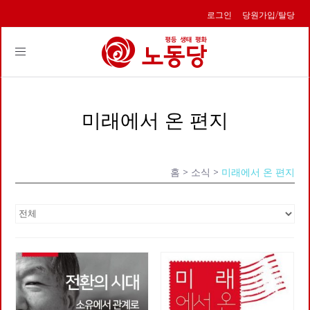
로그인
당원가입/탈당
Toggle
navigation
미래에서 온 편지
홈
> 소식 >
미래에서 온 편지