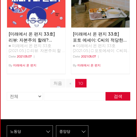
니다. 하지만 대한민국에서 자본
기까지 10~20년을 말한다. ‘정
리케인과도 같은 의외의 변화를
주의를 극복하지 않으면 안 된다
권이 아니라 체제를 바꿔야 한
일으키기도 했다. 아직도 미래에
는 입장을 분명히 밝히고 있는
다’는 우리 당의 모토는 그래서
대한 불확실성이 사라졌다고 할
공당은 우리 노동당 밖에 없습니
의미가 있다. 그런데도 우리는
수는 없지만, 분명 지난 일년 반
다. 이런 이유 하나만으로도 우
아직 자본주의 체제가 강요한 소
정도의 시간 동안 바이러스 자체
리 노동당의 존재 이유는 충분하
유의 문제에서 전혀 벗어나지 못
에 대한 지식은 늘어났으며, 완
다고 생각합니다. 기관지가 우리
한 현실에 있다. 노예의 반란이
전하다고 할 수는 없지만 예방백
[미래에서 온 편지 33호]
[미래에서 온 편지 33호]
노동당의 존재 이유를 증명하는
성공해도 주인만 바뀔 뿐이지 노
신과 치료제들이 만들어졌다. 또
리뷰: 자본주의 할래?
포토 에세이: C씨의 적당한
데 큰 역할을 해 주기를 바랍니
예는 노예로 남는다. 지난날 촛
한, 어떤 방역체계가 잘 작동하
■ 미래에서 온 편지 33호
■ 미래에서 온 편지 33호
사회주의 할래?
식단
다. 이갑용 고문 노동당 기관지
불 혁명에 이은 오늘 정치 현실
는지 아닌지를 판별할 수 있는
(2021.05.) □ 리뷰: 자본주의 할
(2021.05.) □ 포토에세이: C씨의
복간을 바라 보며, 당대표 시절
을 보라. 이런 현실을 기대한 것
경험들도 쌓이기 시작했다. 그와
래? 사회주의 할래? 자본주의와
적당한 식단 그는 한 동안 구로
'미래에서 온 편지'를 폐간하면
인가. ‘노예’를 ‘인민’으로 바꾸어
함께, 이 바이러스의 창궐이 우
Date
2021.05.07
|
Date
2021.05.07
|
사회주의 초보자를 위한 훌륭한
역 근처에서 점심을 먹을 수가
서 소중한 자료이며 자랑이 될
도 그 말은 여전히 유효하다. 지
리의 삶에 어떤 변화를 가져올까
입문서 자본주의와 사회주의.
있었습니다. 건설기계 자격증을
By
미래에서 온 편지
By
미래에서 온 편지
기관지를 재정 문제로 폐간을 하
금까지 계속 혁명과 투쟁을 말해
하는 점에 대한 단초들도 보이기
우리에게 너무나도 익숙한 개념
얻기 위해 그 근방의 학원을 다
던 날이 떠오릅니다. 많은 사람
왔던 사람들도 권력을 다시 소유
시작한다. 몇 회에 걸쳐 이러한
들이다. 그렇다면 스스로에게 한
녔고 점심시간이 되면 학원 근처
이 참여했고, 담겨 있는 소중한
하려고 한다. 반 혁명은 물론이
단초들을 살펴보고자 한다. 최
번 질문을 던져보자. 자본주의란
한식부페에 갔기 때문입니다.
이야기들 한 권이라도 더 살리려
고 혁명조차도 권력을 소유하려
근 들어, 코로나19 바이러스의
처음
«
10
무엇인가? 사회주의란 무엇인
지금 생각해보면 솔직히 맛이 좋
고 사용하지 않는 복도에 보관을
고 한다. 소유에 매몰되어 있을
확산 초기와 다른 변화 중 하나
가? 자본주의와 사회주의 중 어
았다고는 할 수 없었지만, 그래
했습니다. 그러다 당사를 줄이며
때 지배, 착취, 정복이 정당화된
는 질병의 확산과 그에 대한 방
떤 체제가 더 바람직한가? 그리
도 나라에서 주는 카드로 식권을
책들마저도 둘 공간이 없어 폐기
다. 소유는 주체와 객체를 필연
역의 성공 정도를 경제성장률이
검색
고 그 이유는 무엇인가? 이 질문
받아 언젠간 나도 고급 노동자가
처분했습니다. 아픔이 많은 기관
적으로 구분하고 객체를 타자화
라는 지표에서 추출하는 것이다.
들에 간단명료하게 대답하지 못
되겠다는 일념하에 열심히 식판
지 복간에 감회가 새롭기는 하지
하는 폭력성을 띤다. 우리가 싸
물론, 2020년 초기 확산기에는
하고 횡설수설하는 자신의 모습
에 먹을 것을 담았습니다. 그는
만 걱정이 앞섭니다. 이제 더 이
우는 과정은, 싸움을 통해 획득
국가별 전체 확진자 수와 인구
을 발견하는 모든 이에게 임승수
단 하루도 반찬을 남긴 적이 없
상 당세가 줄어들 일은 없을 것
하려는 사회의 모습을 닮아야 하
10만명당 확진자 수가 주요한 지
작가의 『자본주의 할래? 사회
었습니다. '이게 내 삶에 도움이
이기에 지키는 것은 어렵지 않으
지 않는가? 그리하여 우리는 해
표였고, 아직도 국가별 질병의
주의 할래? - 임승수의 방구석
될까? 이게 과연 벌이가 될까?
리라 생각합니다. 앞장서 복간을
방의 조건을 이제 '소유와 성
확산 정도를 나타낼 때 이런 지
경제수업』을 추천한다. 각각
일을 하다 다치면 심하게 다치겠
준비하신 동지들의 노고에 감사
장'이 아닌 '관계의 성숙'으로 재
표를 사용하고 있다. 다만, 시간
자본주의와 사회주의를 대변하
지, 죽을 수도 있을거야.' 등의 생
드리고 기관지가 복간되면 당원
구성해야 한다. 문제는 소유다
이 지나면서 질병의 방역 정도