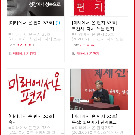
[미래에서 온 편지 33호]
(1)
[미래에서 온 편지 33호]
복간사: 다시 쓰는 편지
■ 미래에서 온 편지 33호
■ 미래에서 온 편지 33호
(2021.05.) □ 복간사 : 다시 쓰는
(2021.05.) □ 복간사: 다시 쓰는
편지 □ 축사 □ 특집 : 소유에서
편지 노동당 기관지 [미래에서
Date
2021.05.07
|
Date
2021.05.07
|
관계로, 성장에서 성숙으로 □ 정
온 편지]를 다시 씁니다. 2016년
세 : 5월의 정세 □ 사람 : 러빙 속
6월 32호 이후 5년 만의 복간입
By
미래에서 온 편지
By
미래에서 온 편지
초 버닝 속초 ‘김종숙’ □ 리뷰 : 자
니다. [미래에서 온 편지]를 다
본주의 할래? 사회주의 할래? □
시 쓴다는 것은 자본주의 너머
포토에세이 : C씨의 적당한 식단
사회주의를 향한 노동당의 사유
■ 편집위원: 김석정, 나도원, 안
를 다시 모아 내고 실천을 이어
보영, 이용규, 적야, 현린
간다는 것입니다. 끊어졌던 편지
를 다시 쓴다는 것은 끊어졌던
선을 다시 잇는다는 것입니다.
흩어져 있던 점들을 이어 다시
광장을 연다는 것입니다. 모두
가 쓸모 없다며 사회주의라는 과
거를 폐기하지만, 불가능하다며
사회주의라는 미래를 포기하지
[미래에서 온 편지 33호]
[미래에서 온 편지 33호]
만, 그리하여 자본주의라는 반인
간적, 반민주적, 반사회적 체제
축사
특집: 소유에서 관계로,
속에 안주하지만, 노동당은 다릅
■ 미래에서 온 편지 33호
■ 미래에서 온 편지 33호
성장에서 성숙으로
니다. 노동당은 다른 시간에 대
(2021.05.) □ 축사 홍세화 고문
(2021.05.) □ 특집: 소유에서 관