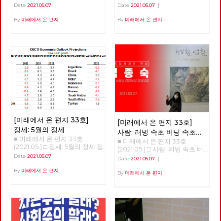
한 사유를 놓지 않습니다. 노동
안녕하세요? 노동당 기관지 <
계로, 성장에서 성숙으로 홍세화
Date
2021.05.07
|
Date
2021.05.07
|
당은 다른 공간을 위한 실천을
미래에서 온 편지>의 복간 첫 호
선생 '체제 전환' 강연 <소유에서
놓지 않습니다. 선이 끊어질 때,
(온라인) 발간을 당원 여러분과
관계로, 성장에서 성숙으로> 오
By
미래에서 온 편지
By
미래에서 온 편지
점들은 고립되고 마침내 소멸합
함께 축하합니다. 미래는 기어이
늘 강의는 인문학적 접근이 될
니다. 반면에 선을 이어갈 때, 점
우리에게 도래한다는 확고한 믿
것이다. 우리의 의식 속 ‘소유’의
들은 면으로, 공간으로 확장합니
음으로 우리의 사유와 실천을 세
개념에서 벗어나고, 인간과 인간
다. 당원과 당원 사이의 선, 지역
상에 알리는 장으로, 또한 우리
사이는 물론 인간과 자연 사이의
과 지역 사이의 선, 당 안과 밖 사
함께 학습하고 토론하는 텃밭으
관계를 재구성해야 한다는 의미
이의 선, 그리고 과거와 현재, 미
로 활용되기를 바랍니다. “조직
이다. 한국 사회에서 우리의 모
래와 현재 사이의 선들을 이어
하라, 학습하라, 선전(홍보)하
든 목표는 성장이었다. 우리 의
활성화할 때, 노동당의 광장 또
라”는 세월의 흐름 속에서도 결
식을 지배하는 '소유와 성장'을
한 다시 열리고 다시 확장해 갈
코 시들 수 없는 명제입니다. 어
넘어 '관계와 성숙'이라는 개념
것입니다. 어려운 조건이지만,
려운 시절을 보내고 또 보냈습니
으로 변혁해야 한다. 해방의 조
김석정, 나도원, 안보영, 이용규,
다. 시지프스가 바위를 다시 끌
건은 관계의 성숙 한국 사회는
적야, 현린 6인의 편집위원이 우
어 올리려고 신들메를 동여 매는
총체적 위기에 몰려 있다. 이 위
선 시작합니다. 이갑용, 임수태,
[미래에서 온 편지 33호]
[미래에서 온 편지 33호]
마음가짐으로 <미래에서 온 편
기는 임계점에 가까이 왔다. 두
홍세화 고문과 김일규, 김종숙
정세: 5월의 정세
지>와 함께 하기 바랍니다. 임수
가지 위기가 있다. 자연과 기후
사람: 러빙 속초 버닝 속초
동지를 비롯한 당원들이 함께 해
태 고문 ‘미래에서 온 편지’가
의 생태적 위기, 그리고 기술 혁
■ 미래에서 온 편지 33호
■ 미래에서 온 편지 33호
‘김종숙’
주셨습니다. 덕분에 [미래에서
복간된다니 기쁩니다. 기관지가
명으로 인한 체제 자체의 위기
(2021.05.) □ 정세: 5월의 정세 정
(2021.05.) □ 사람: 러빙 속초 버
온 편지] 복간호인 33호를 시작
당원들의 마음을 이어주는 다리
다. 곧 인간이 통제할 수 없는 세
세 (1) - '경제회복'의 뒤에 가려진
닝 속초 ‘김종숙’ 지난 3월, 서
Date
2021.05.07
|
할 수 있었습니다. 앞으로 더 많
Date
2021.05.07
|
가 되고 침체된 당의 분위기를
상이 올 것이다. ‘좀비’와 같은 처
것들 김석정 2020년 시작과 함
울 평창동의 금보성 아트센터에
은 당원 동지들이 함께 해 주시
깨뜨리는 활력소가 되어주었으
지로 인간이 전락할 지도 모른
께 번지기 시작한 코로나19 바이
By
미래에서 온 편지
서 화가이자 노동당 당원이신 김
By
미래에서 온 편지
리라 믿습니다. 고맙습니다. 현
면 좋겠습니다. 우리는 기관지를
다. 통제할 수 없는 세상에서 인
러스는 많은 익숙한 것들과 좀처
종숙 동지의 전시회 [러빙 속초
린 노동당 대표
통해 우리를 내외에 보여줄 수
류는 극소수의 슈퍼엘리트와 절
럼 바뀔 것 같지 않았던 것들을
버닝 속초]가 열렸습니다. 이 전
있을 것입니다. 갈수록 심해 지
대 다수의 하류 인간으로 구분될
바꾸어 놓았고, 잘 보이지 않았
시회를 찾아, 김종숙 동지와 속
는 불평등과 환경 파괴, 기후 위
것이다. <1984>와 <멋진 신세계
던 것들을 보이도록 만들기도 했
깊은 인터뷰를 진행했습니다.
기 등은 자본주의 체제가 더 이
>의 제조되는 인간상, 그 세상이
다. 또한, 리오데자네이로에서의
상 지속 가능하지 않다는 경고입
얼마 남지 않았다. 학자들은 거
나비의 날갯짓이 만든 미국의 허