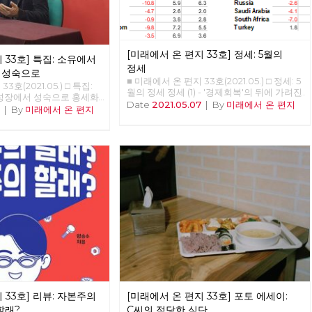
다. 노동당은 다른 시간에 대한 사유를 놓지
않습니다. 노동당은 다른 공간을 위한 실천을
놓지 않습니다. 선이 끊어질 때, 점들은 고립
되고 마침내 소멸합니다. 반면에 선을 이어갈
때, 점들은 면으로, 공간으로 확장합니다. 당
[미래에서 온 편지 33호] 정세: 5월의
 33호] 특집: 소유에서
원과 당원 사이의 선, 지역과 지역 사이의 선,
정세
당 안과 밖 사이의 선, 그리고 과거와 현재, 미
 성숙으로
■ 미래에서 온 편지 33호(2021.05.) □ 정세: 5
래와 현재 사이의 선들을 이어 활성화할 때,
3호(2021.05.) □ 특집:
월의 정세 정세 (1) - '경제회복'의 뒤에 가려진
노동당의 광장 또한 다시 열리고 다시 확장해
 성장에서 성숙으로 홍세화
것들 김석정 2020년 시작과 함께 번지기 시
Date
2021.05.07
|
By
미래에서 온 편지
갈 것입니다. 어려운 조건이지만, 김석정, 나
강연 <소유에서 관계로, 성
7
|
By
미래에서 온 편지
작한 코로나19 바이러스는 많은 익숙한 것들
도원, 안보영, 이용규, 적야, 현린 6인의 편집
 오늘 강의는 인문학적 접
과 좀처럼 바뀔 것 같지 않았던 것들을 바꾸
위원이 우선 시작합니다. 이갑용, 임수태, 홍
리의 의식 속 ‘소유’의 개념
어 놓았고, 잘 보이지 않았던 것들을 보이도
세화 고문과 김일규, 김종숙 동지를 비롯한
간과 인간 사이는 물론 인
록 만들기도 했다. 또한, 리오데자네이로에서
당원들이 함께 해 주셨습니다. 덕분에 [미래
 관계를 재구성해야 한다는
의 나비의 날갯짓이 만든 미국의 허리케인과
에서 온 편지] 복간호인 33호를 시작할 수 있
회에서 우리의 모든 목표는
도 같은 의외의 변화를 일으키기도 했다. 아
었습니다. 앞으로 더 많은 당원 동지들이 함
의식을 지배하는 '소유와
직도 미래에 대한 불확실성이 사라졌다고 할
께 해 주시리라 믿습니다. 고맙습니다. 현린
계와 성숙'이라는 개념으로
수는 없지만, 분명 지난 일년 반 정도의 시간
노동당 대표
해방의 조건은 관계의 성숙
동안 바이러스 자체에 대한 지식은 늘어났으
 위기에 몰려 있다. 이 위
며, 완전하다고 할 수는 없지만 예방백신과
이 왔다. 두 가지 위기가
치료제들이 만들어졌다. 또한, 어떤 방역체계
의 생태적 위기, 그리고 기
가 잘 작동하는지 아닌지를 판별할 수 있는
체제 자체의 위기다. 곧 인
경험들도 쌓이기 시작했다. 그와 함께, 이 바
 세상이 올 것이다. ‘좀
이러스의 창궐이 우리의 삶에 어떤 변화를 가
 인간이 전락할 지도 모른
져올까 하는 점에 대한 단초들도 보이기 시작
는 세상에서 인류는 극소수
한다. 몇 회에 걸쳐 이러한 단초들을 살펴보
절대 다수의 하류 인간으로
고자 한다. 최근 들어, 코로나19 바이러스의
 33호] 리뷰: 자본주의
[미래에서 온 편지 33호] 포토 에세이:
984>와 <멋진 신세계>의
확산 초기와 다른 변화 중 하나는 질병의 확
그 세상이 얼마 남지 않았
할래?
C씨의 적당한 식단