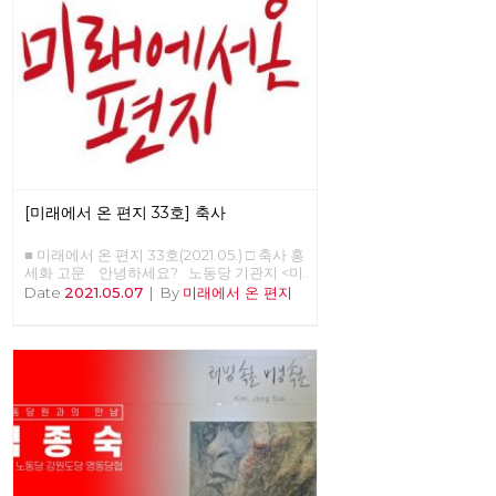
[미래에서 온 편지 33호] 축사
■ 미래에서 온 편지 33호(2021.05.) □ 축사 홍
세화 고문 안녕하세요? 노동당 기관지 <미
래에서 온 편지>의 복간 첫 호(온라인) 발간
Date
2021.05.07
|
By
미래에서 온 편지
을 당원 여러분과 함께 축하합니다. 미래는
기어이 우리에게 도래한다는 확고한 믿음으
로 우리의 사유와 실천을 세상에 알리는 장으
로, 또한 우리 함께 학습하고 토론하는 텃밭
으로 활용되기를 바랍니다. “조직하라, 학습
하라, 선전(홍보)하라”는 세월의 흐름 속에서
도 결코 시들 수 없는 명제입니다. 어려운 시
절을 보내고 또 보냈습니다. 시지프스가 바위
를 다시 끌어 올리려고 신들메를 동여 매는
마음가짐으로 <미래에서 온 편지>와 함께 하
기 바랍니다. 임수태 고문 ‘미래에서 온 편