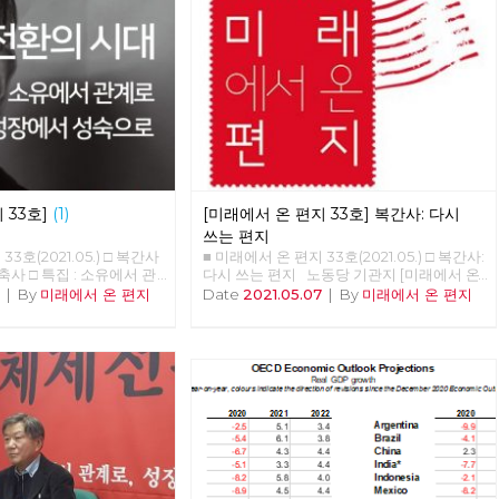
 33호]
(1)
[미래에서 온 편지 33호] 복간사: 다시
쓰는 편지
3호(2021.05.) □ 복간사
■ 미래에서 온 편지 33호(2021.05.) □ 복간사:
 축사 □ 특집 : 소유에서 관
다시 쓰는 편지 노동당 기관지 [미래에서 온
으로 □ 정세 : 5월의 정세
편지]를 다시 씁니다. 2016년 6월 32호 이후
7
|
By
미래에서 온 편지
Date
2021.05.07
|
By
미래에서 온 편지
버닝 속초 ‘김종숙’ □ 리뷰 :
5년 만의 복간입니다. [미래에서 온 편지]를
회주의 할래? □ 포토에세
다시 쓴다는 것은 자본주의 너머 사회주의를
 식단 ■ 편집위원: 김석정,
향한 노동당의 사유를 다시 모아 내고 실천을
용규, 적야, 현린
이어 간다는 것입니다. 끊어졌던 편지를 다시
쓴다는 것은 끊어졌던 선을 다시 잇는다는 것
입니다. 흩어져 있던 점들을 이어 다시 광장
을 연다는 것입니다. 모두가 쓸모 없다며 사
회주의라는 과거를 폐기하지만, 불가능하다
며 사회주의라는 미래를 포기하지만, 그리하
여 자본주의라는 반인간적, 반민주적, 반사회
적 체제 속에 안주하지만, 노동당은 다릅니