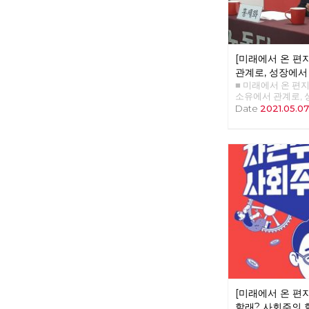
[미래에서 온 편지
관계로, 성장에서
■ 미래에서 온 편지 3
소유에서 관계로,
선생 '체제 전환' 
Date
2021.05.0
장에서 성숙으로>
근이 될 것이다. 우
에서 벗어나고, 인
간과 자연 사이의
의미이다. 한국 사
성장이었다. 우리 
성장'을 넘어 '관
변혁해야 한다. 
한국 사회는 총체적
기는 임계점에 가까
있다. 자연과 기후
술 혁명으로 인한 
간이 통제할 수 없는
비’와 같은 처지로
다. 통제할 수 없
의 슈퍼엘리트와 
[미래에서 온 편지
구분될 것이다. <1
제조되는 인간상, 
할래? 사회주의 