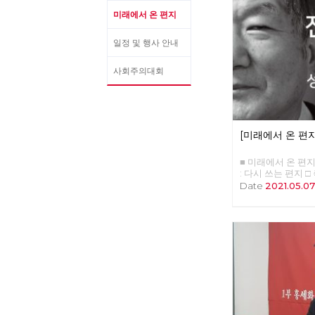
미래에서 온 편지
일정 및 행사 안내
사회주의대회
[미래에서 온 편지
■ 미래에서 온 편지 3
: 다시 쓰는 편지 □
계로, 성장에서 성숙
Date
2021.05.0
□ 사람 : 러빙 속초 
자본주의 할래? 사
이 : C씨의 적당한
나도원, 안보영, 이