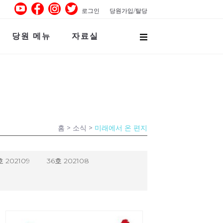
로그인
당원가입/탈당
당원 메뉴
자료실
홈
> 소식 >
미래에서 온 편지
호 202109
36호 202108