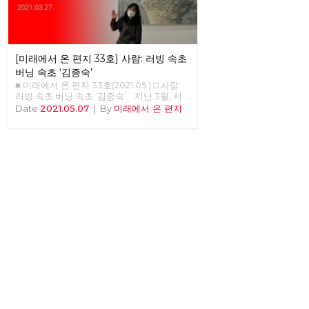
지’가 복간된다니 기쁩니다. 기관지가 당원들
의 마음을 이어주는 다리가 되고 침체된 당의
분위기를 깨뜨리는 활력소가 되어주었으면
좋겠습니다. 우리는 기관지를 통해 우리를 내
외에 보여줄 수 있을 것입니다. 갈수록 심해
[미래에서 온 편지 33호] 사람: 러빙 속초
지는 불평등과 환경 파괴, 기후 위기 등은 자
본주의 체제가 더 이상 지속 가능하지 않다는
버닝 속초 ‘김종숙’
경고입니다. 하지만 대한민국에서 자본주의
■ 미래에서 온 편지 33호(2021.05.) □ 사람:
를 극복하지 않으면 안 된다는 입장을 분명히
러빙 속초 버닝 속초 ‘김종숙’ 지난 3월, 서
밝히고 있는 공당은 우리 노동당 밖에 없습니
울 평창동의 금보성 아트센터에서 화가이자
Date
2021.05.07
|
By
미래에서 온 편지
다. 이런 이유 하나만으로도 우리 노동당의
노동당 당원이신 김종숙 동지의 전시회 [러빙
존재 이유는 충분하다고 생각합니다. 기관지
속초 버닝 속초]가 열렸습니다. 이 전시회를
가 우리 노동당의 존재 이유를 증명하는 데
찾아, 김종숙 동지와 속 깊은 인터뷰를 진행
큰 역할을 해 주기를 바랍니다. 이갑용 고문
했습니다.
노동당 기관지 복간을 바라 보며, 당대표 시
절 '미래에서 온 편지'를 폐간하면서 소중한
자료이며 자랑이 될 기관지를 재정 문제로 폐
간을 하던 날이 떠오릅니다. 많은 사람이 참
여했고, 담겨 있는 소중한 이야기들 한 권이
라도 더 살리려고 사용하지 않는 복도에 보관
을 했습니다. 그러다 당사를 줄이며 책들마저
도 둘 공간이 없어 폐기 처분했습니다. 아픔
이 많은 기관지 복간에 감회가 새롭기는 하지
만 걱정이 앞섭니다. 이제 더 이상 당세가 줄
어들 일은 없을 것이기에 지키는 것은 어렵지
않으리라 생각합니다. 앞장서 복간을 준비하
신 동지들의 노고에 감사드리고 기관지가 복
간되면 당원 모두가 관심을 가지고 참여하여