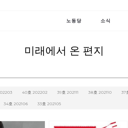
노동당
소식
미래에서 온 편지
202203
40호 202202
39호 202111
38호 202110
37
34호 202106
33호 202105