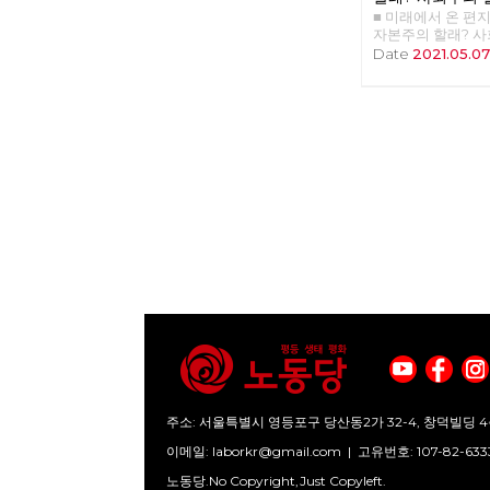
다. 학자들은 거기까
■ 미래에서 온 편지 3
‘정권이 아니라 체
자본주의 할래? 
당의 모토는 그래서
사회주의 초보자를
Date
2021.05.0
우리는 아직 자본
본주의와 사회주의
문제에서 전혀 벗어
한 개념들이다. 그
노예의 반란이 성
질문을 던져보자. 
노예는 노예로 남는
회주의란 무엇인가
이은 오늘 정치 현
어떤 체제가 더 바
대한 것인가. ‘노예
는 무엇인가? 이 
말은 여전히 유효하
답하지 못하고 횡
과 투쟁을 말해 왔
발견하는 모든 이
소유하려고 한다. 
주의 할래? 사회주
차도 권력을 소유하
석 경제수업』을 
어 있을 때 지배, 
와 사회주의를 대변
유는 주체와 객체
등’이라는 이름의 
체를 타자화하는 폭
로 쓰여진 이 책은 
는 과정은, 싸움을
부는 본격적인 토론
모습을 닮아야 하지
위해 자본주의와 
는 해방의 조건을 
한 간략한 소개를 
'관계의 성숙'으로
탄생 배경을 ‘생산 
소유다 그동안 자
을 바탕으로 설명
대를 걸었다. 이성
이해하기 위한 핵심
하라는 말이 있지만
가치, 가격과 노동
지배를 인간의 혁명
노동의 대가, 노동
주소: 서울특별시 영등포구 당산동2가 32-4, 창덕빌딩 4
비관해 왔던 것이다
명하며 자연스럽게
위기이기 때문이다
이메일:
laborkr@gmail.com
|
고유번호: 107-82-633
계를 소개한 후 그
아니라 인류의 위기
체제로 사회주의를
노동당.No Copyright,Just Copyleft.
까지 자연과 맺어 
심으로는 생산 수단