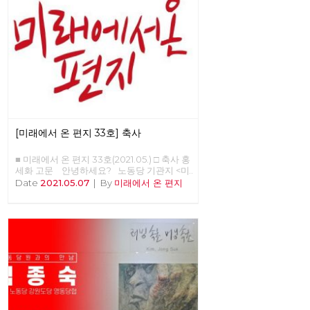
[미래에서 온 편지 33호] 축사
■ 미래에서 온 편지 33호(2021.05.) □ 축사 홍
세화 고문 안녕하세요? 노동당 기관지 <미
래에서 온 편지>의 복간 첫 호(온라인) 발간
Date
2021.05.07
|
By
미래에서 온 편지
을 당원 여러분과 함께 축하합니다. 미래는
기어이 우리에게 도래한다는 확고한 믿음으
로 우리의 사유와 실천을 세상에 알리는 장으
로, 또한 우리 함께 학습하고 토론하는 텃밭
으로 활용되기를 바랍니다. “조직하라, 학습
하라, 선전(홍보)하라”는 세월의 흐름 속에서
도 결코 시들 수 없는 명제입니다. 어려운 시
절을 보내고 또 보냈습니다. 시지프스가 바위
를 다시 끌어 올리려고 신들메를 동여 매는
마음가짐으로 <미래에서 온 편지>와 함께 하
기 바랍니다. 임수태 고문 ‘미래에서 온 편