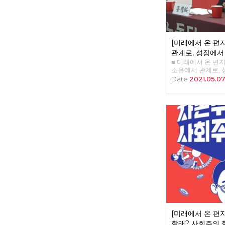
[미래에서 온 편지
관계로, 성장에서
■ 미래에서 온 편지 3
소유에서 관계로,
선생 '체제 전환' 
Date
2021.05.0
장에서 성숙으로>
근이 될 것이다. 우
에서 벗어나고, 인
간과 자연 사이의
의미이다. 한국 사
성장이었다. 우리 
성장'을 넘어 '관
변혁해야 한다. 
한국 사회는 총체적
기는 임계점에 가까
있다. 자연과 기후
술 혁명으로 인한 
간이 통제할 수 없는
비’와 같은 처지로
다. 통제할 수 없
의 슈퍼엘리트와 
[미래에서 온 편지
구분될 것이다. <1
제조되는 인간상, 
할래? 사회주의 