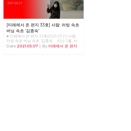
지’가 복간된다니 기쁩니다. 기관지가 당원들
의 마음을 이어주는 다리가 되고 침체된 당의
분위기를 깨뜨리는 활력소가 되어주었으면
좋겠습니다. 우리는 기관지를 통해 우리를 내
외에 보여줄 수 있을 것입니다. 갈수록 심해
[미래에서 온 편지 33호] 사람: 러빙 속초
지는 불평등과 환경 파괴, 기후 위기 등은 자
본주의 체제가 더 이상 지속 가능하지 않다는
버닝 속초 ‘김종숙’
경고입니다. 하지만 대한민국에서 자본주의
■ 미래에서 온 편지 33호(2021.05.) □ 사람:
를 극복하지 않으면 안 된다는 입장을 분명히
러빙 속초 버닝 속초 ‘김종숙’ 지난 3월, 서
밝히고 있는 공당은 우리 노동당 밖에 없습니
울 평창동의 금보성 아트센터에서 화가이자
Date
2021.05.07
|
By
미래에서 온 편지
다. 이런 이유 하나만으로도 우리 노동당의
노동당 당원이신 김종숙 동지의 전시회 [러빙
존재 이유는 충분하다고 생각합니다. 기관지
속초 버닝 속초]가 열렸습니다. 이 전시회를
가 우리 노동당의 존재 이유를 증명하는 데
찾아, 김종숙 동지와 속 깊은 인터뷰를 진행
큰 역할을 해 주기를 바랍니다. 이갑용 고문
했습니다.
노동당 기관지 복간을 바라 보며, 당대표 시
절 '미래에서 온 편지'를 폐간하면서 소중한
자료이며 자랑이 될 기관지를 재정 문제로 폐
간을 하던 날이 떠오릅니다. 많은 사람이 참
여했고, 담겨 있는 소중한 이야기들 한 권이
라도 더 살리려고 사용하지 않는 복도에 보관
을 했습니다. 그러다 당사를 줄이며 책들마저
도 둘 공간이 없어 폐기 처분했습니다. 아픔
이 많은 기관지 복간에 감회가 새롭기는 하지
만 걱정이 앞섭니다. 이제 더 이상 당세가 줄
어들 일은 없을 것이기에 지키는 것은 어렵지
않으리라 생각합니다. 앞장서 복간을 준비하
신 동지들의 노고에 감사드리고 기관지가 복
간되면 당원 모두가 관심을 가지고 참여하여