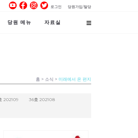
로그인
당원가입/탈당
당원 메뉴
자료실
홈
> 소식 >
미래에서 온 편지
호 202109
36호 202108