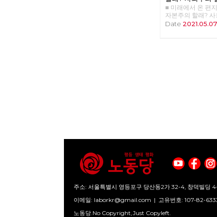
다. 학자들은 거기까
■ 미래에서 온 편지 3
‘정권이 아니라 체
자본주의 할래? 
당의 모토는 그래서
사회주의 초보자를
Date
2021.05.0
우리는 아직 자본
본주의와 사회주의
문제에서 전혀 벗어
한 개념들이다. 그
노예의 반란이 성
질문을 던져보자. 
노예는 노예로 남는
회주의란 무엇인가
이은 오늘 정치 현
어떤 체제가 더 바
대한 것인가. ‘노예
는 무엇인가? 이 
말은 여전히 유효하
답하지 못하고 횡
과 투쟁을 말해 왔
발견하는 모든 이
소유하려고 한다. 
주의 할래? 사회주
차도 권력을 소유하
석 경제수업』을 
어 있을 때 지배, 
와 사회주의를 대변
유는 주체와 객체
등’이라는 이름의 
체를 타자화하는 폭
로 쓰여진 이 책은 
는 과정은, 싸움을
부는 본격적인 토론
모습을 닮아야 하지
위해 자본주의와 
는 해방의 조건을 
한 간략한 소개를 
'관계의 성숙'으로
탄생 배경을 ‘생산 
소유다 그동안 자
을 바탕으로 설명
대를 걸었다. 이성
이해하기 위한 핵심
하라는 말이 있지만
가치, 가격과 노동
지배를 인간의 혁명
노동의 대가, 노동
주소: 서울특별시 영등포구 당산동2가 32-4, 창덕빌딩 4
비관해 왔던 것이다
명하며 자연스럽게
위기이기 때문이다
이메일:
laborkr@gmail.com
|
고유번호: 107-82-633
계를 소개한 후 그
아니라 인류의 위기
체제로 사회주의를
노동당.No Copyright,Just Copyleft.
까지 자연과 맺어 
심으로는 생산 수단