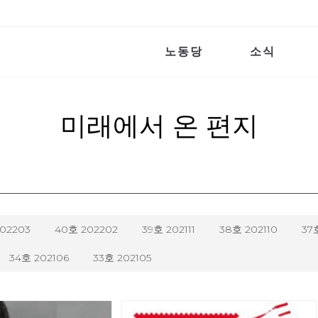
노동당
소식
미래에서 온 편지
202203
40호 202202
39호 202111
38호 202110
37
34호 202106
33호 202105