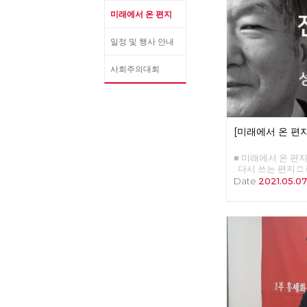
미래에서 온 편지
일정 및 행사 안내
사회주의대회
[미래에서 온 편지
■ 미래에서 온 편지 3
: 다시 쓰는 편지 □
계로, 성장에서 성숙
Date
2021.05.0
□ 사람 : 러빙 속초 
자본주의 할래? 사
이 : C씨의 적당한
나도원, 안보영, 이