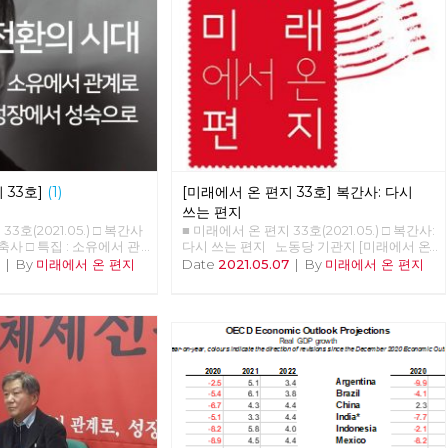
 33호]
(1)
[미래에서 온 편지 33호] 복간사: 다시
쓰는 편지
3호(2021.05.) □ 복간사
■ 미래에서 온 편지 33호(2021.05.) □ 복간사:
 축사 □ 특집 : 소유에서 관
다시 쓰는 편지 노동당 기관지 [미래에서 온
으로 □ 정세 : 5월의 정세
편지]를 다시 씁니다. 2016년 6월 32호 이후
7
|
By
미래에서 온 편지
Date
2021.05.07
|
By
미래에서 온 편지
버닝 속초 ‘김종숙’ □ 리뷰 :
5년 만의 복간입니다. [미래에서 온 편지]를
회주의 할래? □ 포토에세
다시 쓴다는 것은 자본주의 너머 사회주의를
 식단 ■ 편집위원: 김석정,
향한 노동당의 사유를 다시 모아 내고 실천을
용규, 적야, 현린
이어 간다는 것입니다. 끊어졌던 편지를 다시
쓴다는 것은 끊어졌던 선을 다시 잇는다는 것
입니다. 흩어져 있던 점들을 이어 다시 광장
을 연다는 것입니다. 모두가 쓸모 없다며 사
회주의라는 과거를 폐기하지만, 불가능하다
며 사회주의라는 미래를 포기하지만, 그리하
여 자본주의라는 반인간적, 반민주적, 반사회
적 체제 속에 안주하지만, 노동당은 다릅니