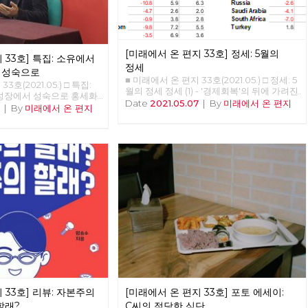
다. 노동당은 다른 시간에 대한 사유를 놓지
않습니다. 노동당은 다른 공간을 위한 실천을
놓지 않습니다. 선이 끊어질 때, 점들은 고립
되고 마침내 소멸합니다. 반면에 선을 이어갈
때, 점들은 면으로, 공간으로 확장합니다. 당
[미래에서 온 편지 33호] 정세: 5월의
 33호] 특집: 소유에서
원과 당원 사이의 선, 지역과 지역 사이의 선,
정세
당 안과 밖 사이의 선, 그리고 과거와 현재, 미
 성숙으로
■ 미래에서 온 편지 33호(2021.05.) □ 정세: 5
래와 현재 사이의 선들을 이어 활성화할 때,
3호(2021.05.) □ 특집:
월의 정세 정세 (1) - '경제회복'의 뒤에 가려진
노동당의 광장 또한 다시 열리고 다시 확장해
 성장에서 성숙으로 홍세화
것들 김석정 2020년 시작과 함께 번지기 시
Date
2021.05.07
|
By
미래에서 온 편지
갈 것입니다. 어려운 조건이지만, 김석정, 나
강연 <소유에서 관계로, 성
7
|
By
미래에서 온 편지
작한 코로나19 바이러스는 많은 익숙한 것들
도원, 안보영, 이용규, 적야, 현린 6인의 편집
 오늘 강의는 인문학적 접
과 좀처럼 바뀔 것 같지 않았던 것들을 바꾸
위원이 우선 시작합니다. 이갑용, 임수태, 홍
리의 의식 속 ‘소유’의 개념
어 놓았고, 잘 보이지 않았던 것들을 보이도
세화 고문과 김일규, 김종숙 동지를 비롯한
간과 인간 사이는 물론 인
록 만들기도 했다. 또한, 리오데자네이로에서
당원들이 함께 해 주셨습니다. 덕분에 [미래
 관계를 재구성해야 한다는
의 나비의 날갯짓이 만든 미국의 허리케인과
에서 온 편지] 복간호인 33호를 시작할 수 있
회에서 우리의 모든 목표는
도 같은 의외의 변화를 일으키기도 했다. 아
었습니다. 앞으로 더 많은 당원 동지들이 함
의식을 지배하는 '소유와
직도 미래에 대한 불확실성이 사라졌다고 할
께 해 주시리라 믿습니다. 고맙습니다. 현린
계와 성숙'이라는 개념으로
수는 없지만, 분명 지난 일년 반 정도의 시간
노동당 대표
해방의 조건은 관계의 성숙
동안 바이러스 자체에 대한 지식은 늘어났으
 위기에 몰려 있다. 이 위
며, 완전하다고 할 수는 없지만 예방백신과
이 왔다. 두 가지 위기가
치료제들이 만들어졌다. 또한, 어떤 방역체계
의 생태적 위기, 그리고 기
가 잘 작동하는지 아닌지를 판별할 수 있는
체제 자체의 위기다. 곧 인
경험들도 쌓이기 시작했다. 그와 함께, 이 바
 세상이 올 것이다. ‘좀
이러스의 창궐이 우리의 삶에 어떤 변화를 가
 인간이 전락할 지도 모른
져올까 하는 점에 대한 단초들도 보이기 시작
는 세상에서 인류는 극소수
한다. 몇 회에 걸쳐 이러한 단초들을 살펴보
절대 다수의 하류 인간으로
고자 한다. 최근 들어, 코로나19 바이러스의
 33호] 리뷰: 자본주의
[미래에서 온 편지 33호] 포토 에세이:
984>와 <멋진 신세계>의
확산 초기와 다른 변화 중 하나는 질병의 확
그 세상이 얼마 남지 않았
할래?
C씨의 적당한 식단