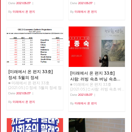
한 사유를 놓지 않습니다. 노동
안녕하세요? 노동당 기관지 <
계로, 성장에서 성숙으로 홍세화
Date
2021.05.07
|
Date
2021.05.07
|
당은 다른 공간을 위한 실천을
미래에서 온 편지>의 복간 첫 호
선생 '체제 전환' 강연 <소유에서
놓지 않습니다. 선이 끊어질 때,
(온라인) 발간을 당원 여러분과
관계로, 성장에서 성숙으로> 오
By
미래에서 온 편지
By
미래에서 온 편지
점들은 고립되고 마침내 소멸합
함께 축하합니다. 미래는 기어이
늘 강의는 인문학적 접근이 될
니다. 반면에 선을 이어갈 때, 점
우리에게 도래한다는 확고한 믿
것이다. 우리의 의식 속 ‘소유’의
들은 면으로, 공간으로 확장합니
음으로 우리의 사유와 실천을 세
개념에서 벗어나고, 인간과 인간
다. 당원과 당원 사이의 선, 지역
상에 알리는 장으로, 또한 우리
사이는 물론 인간과 자연 사이의
과 지역 사이의 선, 당 안과 밖 사
함께 학습하고 토론하는 텃밭으
관계를 재구성해야 한다는 의미
이의 선, 그리고 과거와 현재, 미
로 활용되기를 바랍니다. “조직
이다. 한국 사회에서 우리의 모
래와 현재 사이의 선들을 이어
하라, 학습하라, 선전(홍보)하
든 목표는 성장이었다. 우리 의
활성화할 때, 노동당의 광장 또
라”는 세월의 흐름 속에서도 결
식을 지배하는 '소유와 성장'을
한 다시 열리고 다시 확장해 갈
코 시들 수 없는 명제입니다. 어
넘어 '관계와 성숙'이라는 개념
것입니다. 어려운 조건이지만,
려운 시절을 보내고 또 보냈습니
으로 변혁해야 한다. 해방의 조
김석정, 나도원, 안보영, 이용규,
다. 시지프스가 바위를 다시 끌
건은 관계의 성숙 한국 사회는
적야, 현린 6인의 편집위원이 우
어 올리려고 신들메를 동여 매는
총체적 위기에 몰려 있다. 이 위
선 시작합니다. 이갑용, 임수태,
[미래에서 온 편지 33호]
[미래에서 온 편지 33호]
마음가짐으로 <미래에서 온 편
기는 임계점에 가까이 왔다. 두
홍세화 고문과 김일규, 김종숙
정세: 5월의 정세
지>와 함께 하기 바랍니다. 임수
가지 위기가 있다. 자연과 기후
사람: 러빙 속초 버닝 속초
동지를 비롯한 당원들이 함께 해
태 고문 ‘미래에서 온 편지’가
의 생태적 위기, 그리고 기술 혁
■ 미래에서 온 편지 33호
■ 미래에서 온 편지 33호
‘김종숙’
주셨습니다. 덕분에 [미래에서
복간된다니 기쁩니다. 기관지가
명으로 인한 체제 자체의 위기
(2021.05.) □ 정세: 5월의 정세 정
(2021.05.) □ 사람: 러빙 속초 버
온 편지] 복간호인 33호를 시작
당원들의 마음을 이어주는 다리
다. 곧 인간이 통제할 수 없는 세
세 (1) - '경제회복'의 뒤에 가려진
닝 속초 ‘김종숙’ 지난 3월, 서
Date
2021.05.07
|
할 수 있었습니다. 앞으로 더 많
Date
2021.05.07
|
가 되고 침체된 당의 분위기를
상이 올 것이다. ‘좀비’와 같은 처
것들 김석정 2020년 시작과 함
울 평창동의 금보성 아트센터에
은 당원 동지들이 함께 해 주시
깨뜨리는 활력소가 되어주었으
지로 인간이 전락할 지도 모른
께 번지기 시작한 코로나19 바이
By
미래에서 온 편지
서 화가이자 노동당 당원이신 김
By
미래에서 온 편지
리라 믿습니다. 고맙습니다. 현
면 좋겠습니다. 우리는 기관지를
다. 통제할 수 없는 세상에서 인
러스는 많은 익숙한 것들과 좀처
종숙 동지의 전시회 [러빙 속초
린 노동당 대표
통해 우리를 내외에 보여줄 수
류는 극소수의 슈퍼엘리트와 절
럼 바뀔 것 같지 않았던 것들을
버닝 속초]가 열렸습니다. 이 전
있을 것입니다. 갈수록 심해 지
대 다수의 하류 인간으로 구분될
바꾸어 놓았고, 잘 보이지 않았
시회를 찾아, 김종숙 동지와 속
는 불평등과 환경 파괴, 기후 위
것이다. <1984>와 <멋진 신세계
던 것들을 보이도록 만들기도 했
깊은 인터뷰를 진행했습니다.
기 등은 자본주의 체제가 더 이
>의 제조되는 인간상, 그 세상이
다. 또한, 리오데자네이로에서의
상 지속 가능하지 않다는 경고입
얼마 남지 않았다. 학자들은 거
나비의 날갯짓이 만든 미국의 허