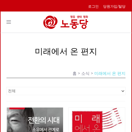
로그인
당원가입/탈당
Toggle
navigation
미래에서 온 편지
홈
> 소식 >
미래에서 온 편지