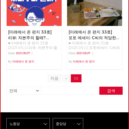
니다. 하지만 대한민국에서 자본
기까지 10~20년을 말한다. ‘정
리케인과도 같은 의외의 변화를
주의를 극복하지 않으면 안 된다
권이 아니라 체제를 바꿔야 한
일으키기도 했다. 아직도 미래에
는 입장을 분명히 밝히고 있는
다’는 우리 당의 모토는 그래서
대한 불확실성이 사라졌다고 할
공당은 우리 노동당 밖에 없습니
의미가 있다. 그런데도 우리는
수는 없지만, 분명 지난 일년 반
다. 이런 이유 하나만으로도 우
아직 자본주의 체제가 강요한 소
정도의 시간 동안 바이러스 자체
리 노동당의 존재 이유는 충분하
유의 문제에서 전혀 벗어나지 못
에 대한 지식은 늘어났으며, 완
다고 생각합니다. 기관지가 우리
한 현실에 있다. 노예의 반란이
전하다고 할 수는 없지만 예방백
[미래에서 온 편지 33호]
[미래에서 온 편지 33호]
노동당의 존재 이유를 증명하는
성공해도 주인만 바뀔 뿐이지 노
신과 치료제들이 만들어졌다. 또
리뷰: 자본주의 할래?
포토 에세이: C씨의 적당한
데 큰 역할을 해 주기를 바랍니
예는 노예로 남는다. 지난날 촛
한, 어떤 방역체계가 잘 작동하
■ 미래에서 온 편지 33호
■ 미래에서 온 편지 33호
사회주의 할래?
식단
다. 이갑용 고문 노동당 기관지
불 혁명에 이은 오늘 정치 현실
는지 아닌지를 판별할 수 있는
(2021.05.) □ 리뷰: 자본주의 할
(2021.05.) □ 포토에세이: C씨의
복간을 바라 보며, 당대표 시절
을 보라. 이런 현실을 기대한 것
경험들도 쌓이기 시작했다. 그와
래? 사회주의 할래? 자본주의와
적당한 식단 그는 한 동안 구로
'미래에서 온 편지'를 폐간하면
인가. ‘노예’를 ‘인민’으로 바꾸어
함께, 이 바이러스의 창궐이 우
Date
2021.05.07
|
Date
2021.05.07
|
사회주의 초보자를 위한 훌륭한
역 근처에서 점심을 먹을 수가
서 소중한 자료이며 자랑이 될
도 그 말은 여전히 유효하다. 지
리의 삶에 어떤 변화를 가져올까
입문서 자본주의와 사회주의.
있었습니다. 건설기계 자격증을
By
미래에서 온 편지
By
미래에서 온 편지
기관지를 재정 문제로 폐간을 하
금까지 계속 혁명과 투쟁을 말해
하는 점에 대한 단초들도 보이기
우리에게 너무나도 익숙한 개념
얻기 위해 그 근방의 학원을 다
던 날이 떠오릅니다. 많은 사람
왔던 사람들도 권력을 다시 소유
시작한다. 몇 회에 걸쳐 이러한
들이다. 그렇다면 스스로에게 한
녔고 점심시간이 되면 학원 근처
이 참여했고, 담겨 있는 소중한
하려고 한다. 반 혁명은 물론이
단초들을 살펴보고자 한다. 최
번 질문을 던져보자. 자본주의란
한식부페에 갔기 때문입니다.
이야기들 한 권이라도 더 살리려
고 혁명조차도 권력을 소유하려
근 들어, 코로나19 바이러스의
처음
«
10
무엇인가? 사회주의란 무엇인
지금 생각해보면 솔직히 맛이 좋
고 사용하지 않는 복도에 보관을
고 한다. 소유에 매몰되어 있을
확산 초기와 다른 변화 중 하나
가? 자본주의와 사회주의 중 어
았다고는 할 수 없었지만, 그래
했습니다. 그러다 당사를 줄이며
때 지배, 착취, 정복이 정당화된
는 질병의 확산과 그에 대한 방
떤 체제가 더 바람직한가? 그리
도 나라에서 주는 카드로 식권을
책들마저도 둘 공간이 없어 폐기
다. 소유는 주체와 객체를 필연
역의 성공 정도를 경제성장률이
검색
고 그 이유는 무엇인가? 이 질문
받아 언젠간 나도 고급 노동자가
처분했습니다. 아픔이 많은 기관
적으로 구분하고 객체를 타자화
라는 지표에서 추출하는 것이다.
들에 간단명료하게 대답하지 못
되겠다는 일념하에 열심히 식판
지 복간에 감회가 새롭기는 하지
하는 폭력성을 띤다. 우리가 싸
물론, 2020년 초기 확산기에는
하고 횡설수설하는 자신의 모습
에 먹을 것을 담았습니다. 그는
만 걱정이 앞섭니다. 이제 더 이
우는 과정은, 싸움을 통해 획득
국가별 전체 확진자 수와 인구
을 발견하는 모든 이에게 임승수
단 하루도 반찬을 남긴 적이 없
상 당세가 줄어들 일은 없을 것
하려는 사회의 모습을 닮아야 하
10만명당 확진자 수가 주요한 지
작가의 『자본주의 할래? 사회
었습니다. '이게 내 삶에 도움이
이기에 지키는 것은 어렵지 않으
지 않는가? 그리하여 우리는 해
표였고, 아직도 국가별 질병의
주의 할래? - 임승수의 방구석
될까? 이게 과연 벌이가 될까?
리라 생각합니다. 앞장서 복간을
방의 조건을 이제 '소유와 성
확산 정도를 나타낼 때 이런 지
경제수업』을 추천한다. 각각
일을 하다 다치면 심하게 다치겠
준비하신 동지들의 노고에 감사
장'이 아닌 '관계의 성숙'으로 재
표를 사용하고 있다. 다만, 시간
자본주의와 사회주의를 대변하
지, 죽을 수도 있을거야.' 등의 생
드리고 기관지가 복간되면 당원
구성해야 한다. 문제는 소유다
이 지나면서 질병의 방역 정도