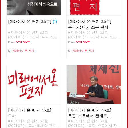
[미래에서 온 편지 33호]
(1)
[미래에서 온 편지 33호]
복간사: 다시 쓰는 편지
■ 미래에서 온 편지 33호
■ 미래에서 온 편지 33호
(2021.05.) □ 복간사 : 다시 쓰는
(2021.05.) □ 복간사: 다시 쓰는
편지 □ 축사 □ 특집 : 소유에서
편지 노동당 기관지 [미래에서
Date
2021.05.07
|
Date
2021.05.07
|
관계로, 성장에서 성숙으로 □ 정
온 편지]를 다시 씁니다. 2016년
세 : 5월의 정세 □ 사람 : 러빙 속
6월 32호 이후 5년 만의 복간입
By
미래에서 온 편지
By
미래에서 온 편지
초 버닝 속초 ‘김종숙’ □ 리뷰 : 자
니다. [미래에서 온 편지]를 다
본주의 할래? 사회주의 할래? □
시 쓴다는 것은 자본주의 너머
포토에세이 : C씨의 적당한 식단
사회주의를 향한 노동당의 사유
■ 편집위원: 김석정, 나도원, 안
를 다시 모아 내고 실천을 이어
보영, 이용규, 적야, 현린
간다는 것입니다. 끊어졌던 편지
를 다시 쓴다는 것은 끊어졌던
선을 다시 잇는다는 것입니다.
흩어져 있던 점들을 이어 다시
광장을 연다는 것입니다. 모두
가 쓸모 없다며 사회주의라는 과
거를 폐기하지만, 불가능하다며
사회주의라는 미래를 포기하지
[미래에서 온 편지 33호]
[미래에서 온 편지 33호]
만, 그리하여 자본주의라는 반인
간적, 반민주적, 반사회적 체제
축사
특집: 소유에서 관계로,
속에 안주하지만, 노동당은 다릅
■ 미래에서 온 편지 33호
■ 미래에서 온 편지 33호
성장에서 성숙으로
니다. 노동당은 다른 시간에 대
(2021.05.) □ 축사 홍세화 고문
(2021.05.) □ 특집: 소유에서 관