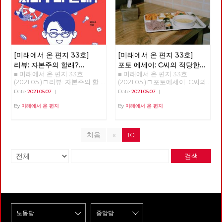
니다. 하지만 대한민국에서 자본
기까지 10~20년을 말한다. ‘정
리케인과도 같은 의외의 변화를
주의를 극복하지 않으면 안 된다
권이 아니라 체제를 바꿔야 한
일으키기도 했다. 아직도 미래에
는 입장을 분명히 밝히고 있는
다’는 우리 당의 모토는 그래서
대한 불확실성이 사라졌다고 할
공당은 우리 노동당 밖에 없습니
의미가 있다. 그런데도 우리는
수는 없지만, 분명 지난 일년 반
다. 이런 이유 하나만으로도 우
아직 자본주의 체제가 강요한 소
정도의 시간 동안 바이러스 자체
리 노동당의 존재 이유는 충분하
유의 문제에서 전혀 벗어나지 못
에 대한 지식은 늘어났으며, 완
다고 생각합니다. 기관지가 우리
한 현실에 있다. 노예의 반란이
전하다고 할 수는 없지만 예방백
[미래에서 온 편지 33호]
[미래에서 온 편지 33호]
노동당의 존재 이유를 증명하는
성공해도 주인만 바뀔 뿐이지 노
신과 치료제들이 만들어졌다. 또
리뷰: 자본주의 할래?
포토 에세이: C씨의 적당한
데 큰 역할을 해 주기를 바랍니
예는 노예로 남는다. 지난날 촛
한, 어떤 방역체계가 잘 작동하
■ 미래에서 온 편지 33호
■ 미래에서 온 편지 33호
사회주의 할래?
식단
다. 이갑용 고문 노동당 기관지
불 혁명에 이은 오늘 정치 현실
는지 아닌지를 판별할 수 있는
(2021.05.) □ 리뷰: 자본주의 할
(2021.05.) □ 포토에세이: C씨의
복간을 바라 보며, 당대표 시절
을 보라. 이런 현실을 기대한 것
경험들도 쌓이기 시작했다. 그와
래? 사회주의 할래? 자본주의와
적당한 식단 그는 한 동안 구로
'미래에서 온 편지'를 폐간하면
인가. ‘노예’를 ‘인민’으로 바꾸어
함께, 이 바이러스의 창궐이 우
Date
2021.05.07
|
Date
2021.05.07
|
사회주의 초보자를 위한 훌륭한
역 근처에서 점심을 먹을 수가
서 소중한 자료이며 자랑이 될
도 그 말은 여전히 유효하다. 지
리의 삶에 어떤 변화를 가져올까
입문서 자본주의와 사회주의.
있었습니다. 건설기계 자격증을
By
미래에서 온 편지
By
미래에서 온 편지
기관지를 재정 문제로 폐간을 하
금까지 계속 혁명과 투쟁을 말해
하는 점에 대한 단초들도 보이기
우리에게 너무나도 익숙한 개념
얻기 위해 그 근방의 학원을 다
던 날이 떠오릅니다. 많은 사람
왔던 사람들도 권력을 다시 소유
시작한다. 몇 회에 걸쳐 이러한
들이다. 그렇다면 스스로에게 한
녔고 점심시간이 되면 학원 근처
이 참여했고, 담겨 있는 소중한
하려고 한다. 반 혁명은 물론이
단초들을 살펴보고자 한다. 최
번 질문을 던져보자. 자본주의란
한식부페에 갔기 때문입니다.
이야기들 한 권이라도 더 살리려
고 혁명조차도 권력을 소유하려
근 들어, 코로나19 바이러스의
처음
«
10
무엇인가? 사회주의란 무엇인
지금 생각해보면 솔직히 맛이 좋
고 사용하지 않는 복도에 보관을
고 한다. 소유에 매몰되어 있을
확산 초기와 다른 변화 중 하나
가? 자본주의와 사회주의 중 어
았다고는 할 수 없었지만, 그래
했습니다. 그러다 당사를 줄이며
때 지배, 착취, 정복이 정당화된
는 질병의 확산과 그에 대한 방
떤 체제가 더 바람직한가? 그리
도 나라에서 주는 카드로 식권을
책들마저도 둘 공간이 없어 폐기
다. 소유는 주체와 객체를 필연
역의 성공 정도를 경제성장률이
검색
고 그 이유는 무엇인가? 이 질문
받아 언젠간 나도 고급 노동자가
처분했습니다. 아픔이 많은 기관
적으로 구분하고 객체를 타자화
라는 지표에서 추출하는 것이다.
들에 간단명료하게 대답하지 못
되겠다는 일념하에 열심히 식판
지 복간에 감회가 새롭기는 하지
하는 폭력성을 띤다. 우리가 싸
물론, 2020년 초기 확산기에는
하고 횡설수설하는 자신의 모습
에 먹을 것을 담았습니다. 그는
만 걱정이 앞섭니다. 이제 더 이
우는 과정은, 싸움을 통해 획득
국가별 전체 확진자 수와 인구
을 발견하는 모든 이에게 임승수
단 하루도 반찬을 남긴 적이 없
상 당세가 줄어들 일은 없을 것
하려는 사회의 모습을 닮아야 하
10만명당 확진자 수가 주요한 지
작가의 『자본주의 할래? 사회
었습니다. '이게 내 삶에 도움이
이기에 지키는 것은 어렵지 않으
지 않는가? 그리하여 우리는 해
표였고, 아직도 국가별 질병의
주의 할래? - 임승수의 방구석
될까? 이게 과연 벌이가 될까?
리라 생각합니다. 앞장서 복간을
방의 조건을 이제 '소유와 성
확산 정도를 나타낼 때 이런 지
경제수업』을 추천한다. 각각
일을 하다 다치면 심하게 다치겠
준비하신 동지들의 노고에 감사
장'이 아닌 '관계의 성숙'으로 재
표를 사용하고 있다. 다만, 시간
자본주의와 사회주의를 대변하
지, 죽을 수도 있을거야.' 등의 생
드리고 기관지가 복간되면 당원
구성해야 한다. 문제는 소유다
이 지나면서 질병의 방역 정도