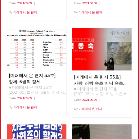
한 사유를 놓지 않습니다. 노동
안녕하세요? 노동당 기관지 <
계로, 성장에서 성숙으로 홍세화
Date
2021.05.07
|
Date
2021.05.07
|
당은 다른 공간을 위한 실천을
미래에서 온 편지>의 복간 첫 호
선생 '체제 전환' 강연 <소유에서
놓지 않습니다. 선이 끊어질 때,
(온라인) 발간을 당원 여러분과
관계로, 성장에서 성숙으로> 오
By
미래에서 온 편지
By
미래에서 온 편지
점들은 고립되고 마침내 소멸합
함께 축하합니다. 미래는 기어이
늘 강의는 인문학적 접근이 될
니다. 반면에 선을 이어갈 때, 점
우리에게 도래한다는 확고한 믿
것이다. 우리의 의식 속 ‘소유’의
들은 면으로, 공간으로 확장합니
음으로 우리의 사유와 실천을 세
개념에서 벗어나고, 인간과 인간
다. 당원과 당원 사이의 선, 지역
상에 알리는 장으로, 또한 우리
사이는 물론 인간과 자연 사이의
과 지역 사이의 선, 당 안과 밖 사
함께 학습하고 토론하는 텃밭으
관계를 재구성해야 한다는 의미
이의 선, 그리고 과거와 현재, 미
로 활용되기를 바랍니다. “조직
이다. 한국 사회에서 우리의 모
래와 현재 사이의 선들을 이어
하라, 학습하라, 선전(홍보)하
든 목표는 성장이었다. 우리 의
활성화할 때, 노동당의 광장 또
라”는 세월의 흐름 속에서도 결
식을 지배하는 '소유와 성장'을
한 다시 열리고 다시 확장해 갈
코 시들 수 없는 명제입니다. 어
넘어 '관계와 성숙'이라는 개념
것입니다. 어려운 조건이지만,
려운 시절을 보내고 또 보냈습니
으로 변혁해야 한다. 해방의 조
김석정, 나도원, 안보영, 이용규,
다. 시지프스가 바위를 다시 끌
건은 관계의 성숙 한국 사회는
적야, 현린 6인의 편집위원이 우
어 올리려고 신들메를 동여 매는
총체적 위기에 몰려 있다. 이 위
선 시작합니다. 이갑용, 임수태,
[미래에서 온 편지 33호]
[미래에서 온 편지 33호]
마음가짐으로 <미래에서 온 편
기는 임계점에 가까이 왔다. 두
홍세화 고문과 김일규, 김종숙
정세: 5월의 정세
지>와 함께 하기 바랍니다. 임수
가지 위기가 있다. 자연과 기후
사람: 러빙 속초 버닝 속초
동지를 비롯한 당원들이 함께 해
태 고문 ‘미래에서 온 편지’가
의 생태적 위기, 그리고 기술 혁
■ 미래에서 온 편지 33호
■ 미래에서 온 편지 33호
‘김종숙’
주셨습니다. 덕분에 [미래에서
복간된다니 기쁩니다. 기관지가
명으로 인한 체제 자체의 위기
(2021.05.) □ 정세: 5월의 정세 정
(2021.05.) □ 사람: 러빙 속초 버
온 편지] 복간호인 33호를 시작
당원들의 마음을 이어주는 다리
다. 곧 인간이 통제할 수 없는 세
세 (1) - '경제회복'의 뒤에 가려진
닝 속초 ‘김종숙’ 지난 3월, 서
Date
2021.05.07
|
할 수 있었습니다. 앞으로 더 많
Date
2021.05.07
|
가 되고 침체된 당의 분위기를
상이 올 것이다. ‘좀비’와 같은 처
것들 김석정 2020년 시작과 함
울 평창동의 금보성 아트센터에
은 당원 동지들이 함께 해 주시
깨뜨리는 활력소가 되어주었으
지로 인간이 전락할 지도 모른
께 번지기 시작한 코로나19 바이
By
미래에서 온 편지
서 화가이자 노동당 당원이신 김
By
미래에서 온 편지
리라 믿습니다. 고맙습니다. 현
면 좋겠습니다. 우리는 기관지를
다. 통제할 수 없는 세상에서 인
러스는 많은 익숙한 것들과 좀처
종숙 동지의 전시회 [러빙 속초
린 노동당 대표
통해 우리를 내외에 보여줄 수
류는 극소수의 슈퍼엘리트와 절
럼 바뀔 것 같지 않았던 것들을
버닝 속초]가 열렸습니다. 이 전
있을 것입니다. 갈수록 심해 지
대 다수의 하류 인간으로 구분될
바꾸어 놓았고, 잘 보이지 않았
시회를 찾아, 김종숙 동지와 속
는 불평등과 환경 파괴, 기후 위
것이다. <1984>와 <멋진 신세계
던 것들을 보이도록 만들기도 했
깊은 인터뷰를 진행했습니다.
기 등은 자본주의 체제가 더 이
>의 제조되는 인간상, 그 세상이
다. 또한, 리오데자네이로에서의
상 지속 가능하지 않다는 경고입
얼마 남지 않았다. 학자들은 거
나비의 날갯짓이 만든 미국의 허