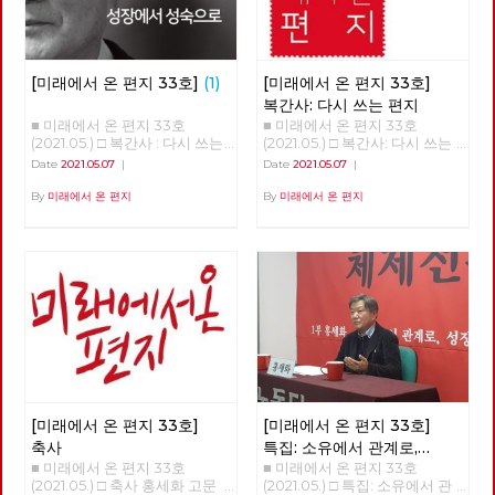
[미래에서 온 편지 33호]
(1)
[미래에서 온 편지 33호]
복간사: 다시 쓰는 편지
■ 미래에서 온 편지 33호
■ 미래에서 온 편지 33호
(2021.05.) □ 복간사 : 다시 쓰는
(2021.05.) □ 복간사: 다시 쓰는
편지 □ 축사 □ 특집 : 소유에서
편지 노동당 기관지 [미래에서
Date
2021.05.07
|
Date
2021.05.07
|
관계로, 성장에서 성숙으로 □ 정
온 편지]를 다시 씁니다. 2016년
세 : 5월의 정세 □ 사람 : 러빙 속
6월 32호 이후 5년 만의 복간입
By
미래에서 온 편지
By
미래에서 온 편지
초 버닝 속초 ‘김종숙’ □ 리뷰 : 자
니다. [미래에서 온 편지]를 다
본주의 할래? 사회주의 할래? □
시 쓴다는 것은 자본주의 너머
포토에세이 : C씨의 적당한 식단
사회주의를 향한 노동당의 사유
■ 편집위원: 김석정, 나도원, 안
를 다시 모아 내고 실천을 이어
보영, 이용규, 적야, 현린
간다는 것입니다. 끊어졌던 편지
를 다시 쓴다는 것은 끊어졌던
선을 다시 잇는다는 것입니다.
흩어져 있던 점들을 이어 다시
광장을 연다는 것입니다. 모두
가 쓸모 없다며 사회주의라는 과
거를 폐기하지만, 불가능하다며
사회주의라는 미래를 포기하지
[미래에서 온 편지 33호]
[미래에서 온 편지 33호]
만, 그리하여 자본주의라는 반인
간적, 반민주적, 반사회적 체제
축사
특집: 소유에서 관계로,
속에 안주하지만, 노동당은 다릅
■ 미래에서 온 편지 33호
■ 미래에서 온 편지 33호
성장에서 성숙으로
니다. 노동당은 다른 시간에 대
(2021.05.) □ 축사 홍세화 고문
(2021.05.) □ 특집: 소유에서 관