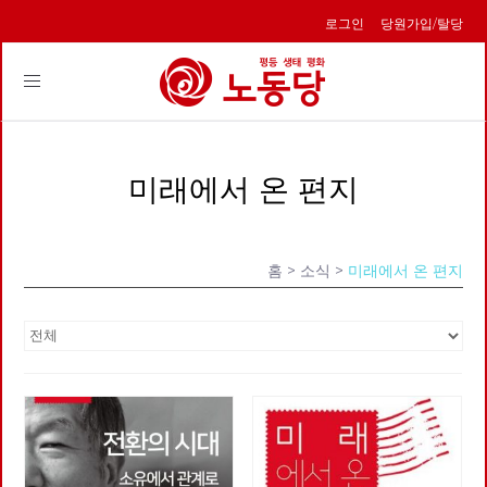
로그인
당원가입/탈당
Toggle
navigation
미래에서 온 편지
홈
> 소식 >
미래에서 온 편지