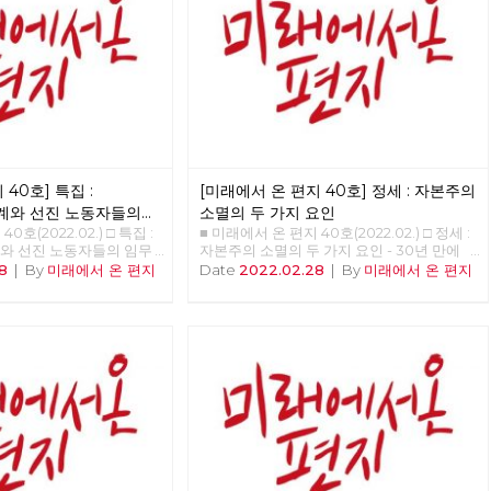
야, 본질은 ‘사랑’이야! - 매
□ 사진 : 사회주의 대통령
40호] 특집 :
[미래에서 온 편지 40호] 정세 : 자본주의
계와 선진 노동자들의
소멸의 두 가지 요인
0호(2022.02.) □ 특집 :
■ 미래에서 온 편지 40호(2022.02.) □ 정세 :
와 선진 노동자들의 임무
자본주의 소멸의 두 가지 요인 - 30년 만에
비중 <<<<<<
다시 읽는 미래에서 온 편지 >>>>>> 업로드
8
|
By
미래에서 온 편지
Date
2022.02.28
|
By
미래에서 온 편지
준비중 <<<<<<