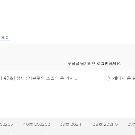
어요
0
댓글을 남기려면
로그인
하세요.
[미래에서 온 편지 40호] 정세 : 자본주의 소멸의 두 가지 요인
202203
40호 202202
39호 202111
38호 202110
37