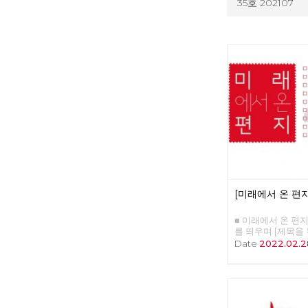
35호 202107
[미래에서 온 편지
■ 미래에서 온 편지 4
를 띄우며 [제목을
니다.] □ 편지를 띄
Date
2022.02.2
회주의 대통령 후보 
사회주의 대중정당의
의 현단계와 선진 노
자본주의 소멸의 두 
를 배우고 키우는 
: 유물론자가 사람