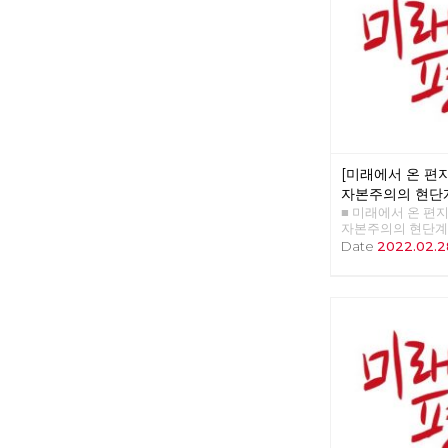
이유 □ 영화 : 바보
트릭스 : 리저렉션 
후보 경선의 기록
[미래에서 온 편지 
자본주의의 현단
■ 미래에서 온 편지 4
임무
자본주의의 현단계
>>>>>> 업로드 준
Date
2022.02.2