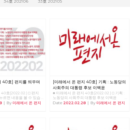
34호 202106
33호 202105
 40호] 편지를 띄우며
[미래에서 온 편지 40호] 기획 : 노동당의
사회주의 대통령 후보 이백윤
0호(2022.02.) □ 편지
■ 미래에서 온 편지 40호(2022.02.) □ 기획 :
 누르면 내용을 볼 수 있습
노동당의 사회주의 대통령 후보 이백윤
우며 □ 기획 : 노동당의 사
>>>>>> 업로드 준비중 <<<<<<
8
|
By
미래에서 온 편지
Date
2022.02.28
|
By
미래에서 온 편지
이백윤 □ 이슈 : 단일한
 탄생 □ 특집 : 자본주의
동자들의 임무 □ 정세 :
가지 요인 □ 사람 : 연대
해고노동자, 방영환 □ 도서
의 마음을 이해해야 하는