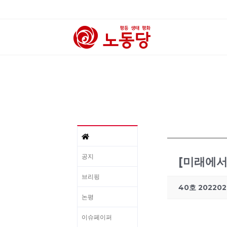
공지
[미래에서
브리핑
40호 202202
논평
이슈페이퍼