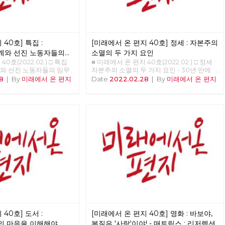
40호] 특집 :
[미래에서 온 편지 40호] 정세 : 자본주의
계와 선진 노동자들의
소멸의 두 가지 요인
0호(2022.02.) □ 특집 :
■ 미래에서 온 편지 40호(2022.02.) □ 정세 :
와 선진 노동자들의 임무
자본주의 소멸의 두 가지 요인 - 30년 만에
비중 <<<<<<
다시 읽는 미래에서 온 편지 >>>>>> 업로드
8
|
By
미래에서 온 편지
Date
2022.02.28
|
By
미래에서 온 편지
준비중 <<<<<<
40호] 도서 :
[미래에서 온 편지 40호] 영화 : 바보야,
의 마음을 이해해야
본질은 '사랑'이야! - 매트릭스 : 리저렉션