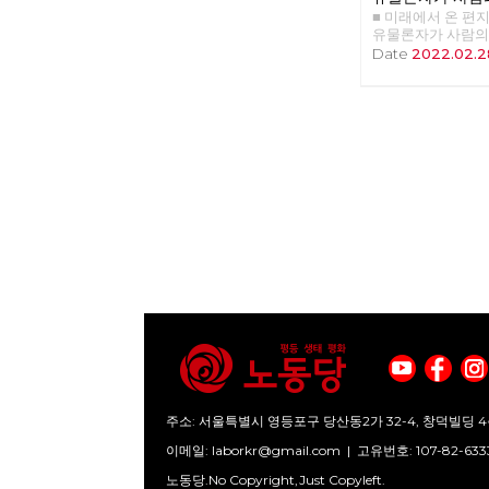
■ 미래에서 온 편지 4
하는 이유
유물론자가 사람의
유 >>>>>> 업로드
Date
2022.02.2
주소: 서울특별시 영등포구 당산동2가 32-4, 창덕빌딩 4
이메일:
laborkr@gmail.com
|
고유번호: 107-82-633
노동당.No Copyright,Just Copyleft.