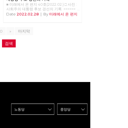
■ 미래에서 온 편지 40호(2022.02.) □ 사진 :
사회주의 대통령 후보 경선의 기록 >>>>>>
업로드 준비중 <<<<<<
Date
2022.02.28
|
By
미래에서 온 편지
10
»
마지막
검색