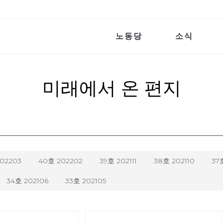
노동당
소식
미래에서 온 편지
202203
40호 202202
39호 202111
38호 202110
37
34호 202106
33호 202105