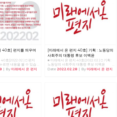
 40호] 편지를 띄우며
[미래에서 온 편지 40호] 기획 : 노동당의
사회주의 대통령 후보 이백윤
0호(2022.02.) □ 편지
■ 미래에서 온 편지 40호(2022.02.) □ 기획 :
 누르면 내용을 볼 수 있습
노동당의 사회주의 대통령 후보 이백윤
우며 □ 기획 : 노동당의 사
>>>>>> 업로드 준비중 <<<<<<
8
|
By
미래에서 온 편지
Date
2022.02.28
|
By
미래에서 온 편지
이백윤 □ 이슈 : 단일한
 탄생 □ 특집 : 자본주의
동자들의 임무 □ 정세 :
가지 요인 □ 사람 : 연대
해고노동자, 방영환 □ 도서
의 마음을 이해해야 하는
야, 본질은 ‘사랑’이야! - 매
□ 사진 : 사회주의 대통령