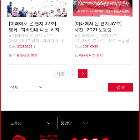
[미래에서 온 편지 37호]
[미래에서 온 편지 37호]
영화 : 피비린내 나는, 하지만
사진 : 2021 노동당
■ 미래에서 온 편지 37호
■ 미래에서 온 편지 37호
통쾌하지는 않은 남미 서부극
정기당대회 현장
(2021.09.) □ 영화 : 피비린내 나
(2021.09.) □ 사진 : 2021 노동당
는, 하지만 통쾌하지는 않은 남
정기당대회 현장 2021 노동당
Date
2021.09.29
|
Date
2021.09.29
|
미 서부극 피비린내 나는, 하지
정기당대회 현장 적야, 정상천
만 통쾌하지는 않은 남미 서부극
편집위원 9월 11일 정기당대회.
By
미래에서 온 편지
By
미래에서 온 편지
<바쿠라우> 박수영 지금으로
제법 무거운(?) 안건으로 회자되
부터 몇 년 후, 브라질 북동부의
었던 '단일한 사회주의 대중정당
페르남부쿠 주의 외딴 도로를 달
건설 준비위원회 구성의 건‘이
처음
«
2
리던 급수차는 빈 관이 잔뜩 실
상정되어 있었다. 많은 격론이
려 있는 사고난 화물차 옆을 지
예상되는 상황. 당대회 준비팀의
나치게 된다. 급수차가 향한 곳
바쁜 움직임과 진지한 집중력은
검색
은 댐으로 막혀진 작은 강으로,
당대회장의 긴장을 보여주는 듯
그들은 이 댐으로 인해 물 공급
하다. ‘정권이 아니라 체제를 바
이 끊겨버린 작은 마을 바쿠라우
꿔야 한다’ 슬로건 아래 당대회
에 쓸 물을 채우기 위해서 온 것
가 시작되었다. 각 지역과 부문
이다. 물을 채울 곳을 찾아보던
에서 추천된 당원들에게 상장이
일행에게 댐을 지키던 누군가가
수여되었고, 안건 토론을 위한
총을 쏘고, 이들을 황급히 몸을
출정식(?)을 신호로 본 대회가
피한다. 이들이 출발한 마을인
시작되었다. 당대회가 끝나고 슬
바쿠라우는 금방이라도 사라질
로건은 이제 과제가 되었다.
듯한 작은 마을이다. 마을로 들