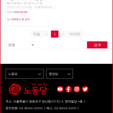
■ 미래에서 온 편지 40호
경선의 기록
(2022.02.) □ 사진 : 사회주의 대
통령 후보 경선의 기록 >>>>>>
Date
2022.02.28
|
업로드 준비중 <<<<<<
By
미래에서 온 편지
처음
«
2
»
마지막
검색
주소: 서울특별시 영등포구 당산동2가 32-4, 창덕빌딩 4층 |
문의전화: 02-6004-2000
|
팩스: 02-6004-2001
|