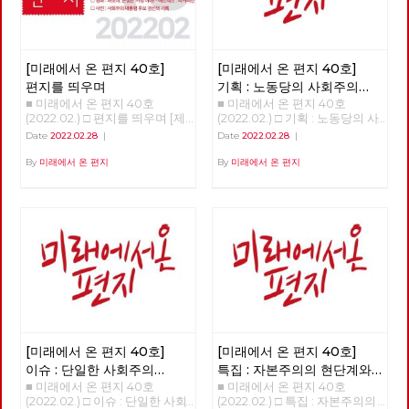
[미래에서 온 편지 40호]
[미래에서 온 편지 40호]
편지를 띄우며
기획 : 노동당의 사회주의
■ 미래에서 온 편지 40호
■ 미래에서 온 편지 40호
대통령 후보 이백윤
(2022.02.) □ 편지를 띄우며 [제
(2022.02.) □ 기획 : 노동당의 사
목을 누르면 내용을 볼 수 있습
회주의 대통령 후보 이백윤
Date
2022.02.28
|
Date
2022.02.28
|
니다.] □ 편지를 띄우며 □ 기획 :
>>>>>> 업로드 준비중 <<<<<<
노동당의 사회주의 대통령 후보
By
미래에서 온 편지
By
미래에서 온 편지
이백윤 □ 이슈 : 단일한 사회주
의 대중정당의 탄생 □ 특집 : 자
본주의의 현단계와 선진 노동자
들의 임무 □ 정세 : 자본주의 소
멸의 두 가지 요인 □ 사람 : 연대
를 배우고 키우는 해고노동자,
방영환 □ 도서 : 유물론자가 사
람의 마음을 이해해야 하는 이유
□ 영화 : 바보야, 본질은 ‘사랑’이
야! - 매트릭스 : 리저렉션 □ 사진
: 사회주의 대통령 후보 경선의
기록
[미래에서 온 편지 40호]
[미래에서 온 편지 40호]
이슈 : 단일한 사회주의
특집 : 자본주의의 현단계와
■ 미래에서 온 편지 40호
■ 미래에서 온 편지 40호
대중정당의 탄생
선진 노동자들의 임무
(2022.02.) □ 이슈 : 단일한 사회
(2022.02.) □ 특집 : 자본주의의