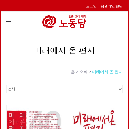
로그인
당원가입/탈당
Toggle
navigation
미래에서 온 편지
홈
> 소식 >
미래에서 온 편지