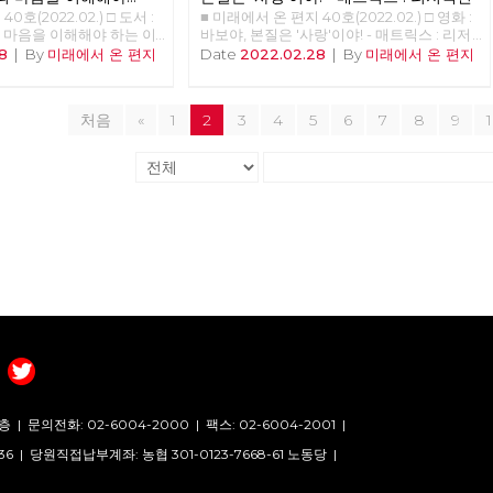
0호(2022.02.) □ 도서 :
■ 미래에서 온 편지 40호(2022.02.) □ 영화 :
 마음을 이해해야 하는 이
바보야, 본질은 '사랑'이야! - 매트릭스 : 리저
 준비중 <<<<<<
렉션 >>>>>> 업로드 준비중 <<<<<<
8
|
By
미래에서 온 편지
Date
2022.02.28
|
By
미래에서 온 편지
처음
«
1
2
3
4
5
6
7
8
9
층 |
문의전화: 02-6004-2000
|
팩스: 02-6004-2001
|
36 |
당원직접납부계좌: 농협 301-0123-7668-61 노동당 |