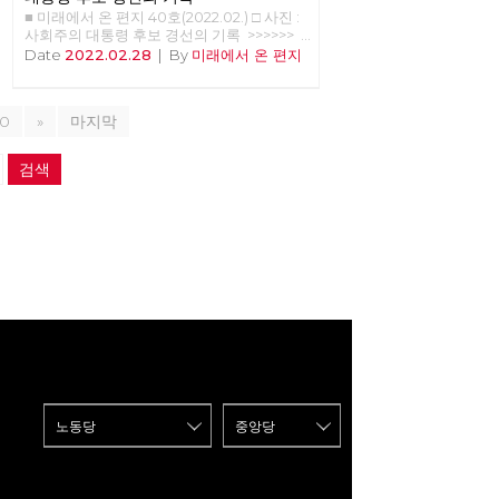
■ 미래에서 온 편지 40호(2022.02.) □ 사진 :
사회주의 대통령 후보 경선의 기록 >>>>>>
업로드 준비중 <<<<<<
Date
2022.02.28
|
By
미래에서 온 편지
10
»
마지막
검색