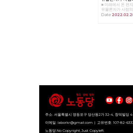
■ 미래에서 온 편지 4
하는 이유
유물론자가 사람의
유 >>>>>> 업로드
Date
2022.02.2
주소: 서울특별시 영등포구 당산동2가 32-4, 창덕빌딩 4
이메일:
laborkr@gmail.com
|
고유번호: 107-82-633
노동당.No Copyright,Just Copyleft.