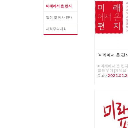
미래에서 온 편지
일정 및 행사 안내
사회주의대회
[미래에서 온 편지
■ 미래에서 온 편지 4
를 띄우며 [제목을
니다.] □ 편지를 띄
Date
2022.02.2
회주의 대통령 후보 
사회주의 대중정당의
의 현단계와 선진 노
자본주의 소멸의 두 
를 배우고 키우는 
: 유물론자가 사람
이유 □ 영화 : 바보
트릭스 : 리저렉션 
후보 경선의 기록