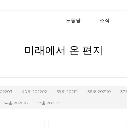
노동당
소식
미래에서 온 편지
202203
40호 202202
39호 202111
38호 202110
37
34호 202106
33호 202105