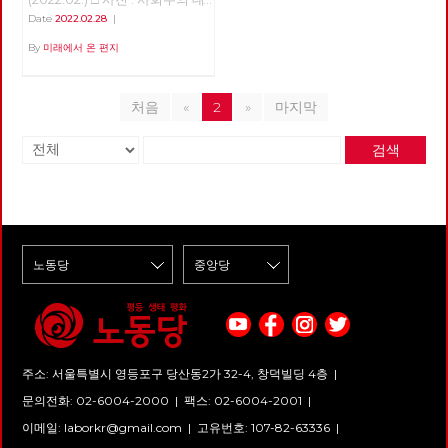
통령 후보 경선의 기록 >>>>>>
Date
2022.02.28
|
업로드 준비중 <<<<<<
By
미래에서 온 편지
처음
«
2
»
마지막
검색
주소: 서울특별시 영등포구 당산동2가 32-4, 창덕빌딩 4층 |
문의전화: 02-6004-2000
|
팩스: 02-6004-2001
|
이메일:
laborkr@gmail.com
|
고유번호: 107-82-63336 |