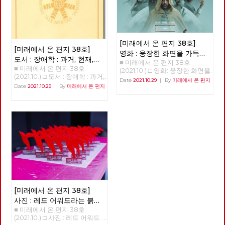
[미래에서 온 편지 38호]
[미래에서 온 편지 38호]
영화 : 웅장한 화면을 가득
도서 : 장애학 : 과거, 현재,
■ 미래에서 온 편지 38호
채우는 감정의 체험, 듄
■ 미래에서 온 편지 38호
미래
(1)
(2021.10.) □ 영화: 웅장한 화면을
(2021.10.) □ 도서 : 장애학 : 과거,
가득 채우는 감정의 체험, 듄 웅
Date
2021.10.29
|
By
미래에서 온 편지
현재, 미래 장애 해방의 화두, '장
장한 화면을 가득 채우는 감정의
Date
2021.10.29
|
By
미래에서 온 편지
애학 : 과거·현재·미래'를 소개하
체험, <듄> 박수영 A.G. (After
면서 임수철(장애해방운동 활동
Guild) 10191년, 레토 공작이 다
가) 한국사회에서 장애를 바라
스리는 아트레이데스 가문은 황
보는 관점의 시작은 당사자의 정
제 샤담 4세의 명령으로 우주에
체성을 중심으로 한 자각과 계급
서 가장 중요한 재료인 스파이스
적 해방에 있지 않고, 철저하게
의 생산지인 아라키스 행성을 관
사회사업의 “대상”중의 하나로
리하라는 명령을 받는다. 레토는
인식되면서 시작되었다. “요람
아들 폴과 첩인 레이디 제시카와
에서 무덤까지”라는 구호가 생
함께 아라키스 행성으로 이주하
긴 2차 세계대전 후의 영국이 마
지만, 이전 관리자인 하코넨 가
치 복지(welfare)가, 고아를 비
문이 남겨 둔 낡은 장비로는 황
롯한 유가족, 전상자들, 그리고
제가 명령한 수확량을 채울 수
전쟁피폐로 인한 가난까지 해결
[미래에서 온 편지 38호]
없음을 알게 된다. 이 명령은 사
할 요결처럼 확산되었듯이, 6.25
실 귀족들로부터 신망이 두터운
사진 : 레드 어워드라는 붉은
전쟁이 만들어 낸 문제의 해결
아트레이데스 가문을 견제하고
■ 미래에서 온 편지 38호
선물
을, 대전이후 많은 나라들이 시
자 하는 황제의 음모였다. 황제
(2021.10.) □ 사진 : 레드 어워드
도했던 “사회사업”이라는 체계
는 하코넨 가문과 비밀 협약을