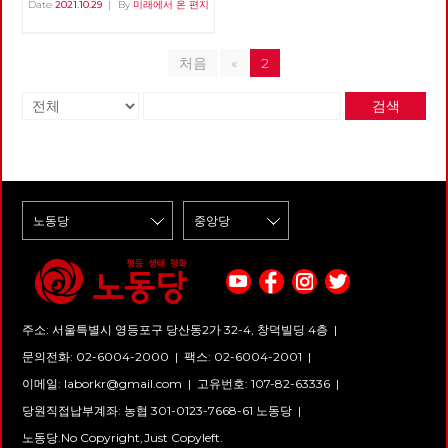
라는 붉은 선물 안보영 편집위원
Date
2021.10.29
|
By
미래에서 온 편지
를 이용했던 것이다. 그래서 우
통해 아라키스 행성에서 진퇴양
리 사회도, 그저 “문제 대상의 사
난의 상태에 빠진 아트레이데스
회적 해결“을 ”사회사업“에 두었
가문을 습격해 레토 공작을 살해
던 것이며, 이 시기의 한국사회
하고, 어머니 레이디 제시카와
처음
«
2
에는 “복지”라는 개념조차 존재
함께 겨우 빠져나온 폴은 생존과
하지 않았다. 한편 우리 사회의
가문의 복수를 위해 아라키스의
민중들이 군사정권과 이를 토대
검색
원주민인 프레맨들을 찾아 황량
로 발전한 재벌에게 계급적 자각
한 사막을 가로지르게 된다. 한
없이 기본권의 행사마저 빼앗기
공상과학 소설 잡지에 연재되다
면서 암흑의 시기를 보내고 있을
가 1965년 정식 출판된 공상과
때, 유럽에서는 좌파 정당이나
학 소설 <듄>은 “<반지의 제왕>
정치조직에 의해 사회복지를 넘
외에는 견줄 작품이 없는 독창적
어 사회정책이 사회적 문제 해결
인 작품” (아서 C. 클라크), “비판
의 하나가 될 수 있음을 공유하
할 틈도 없이 빠져들게 만드는
고, 국가제도에 반영하고 시행하
작품” (칼 세이건) 등 비평적 찬
였으며, 마침내 장애 대중 앞에
사를 한 몸에 받은 프랭크 허버
는 계급적 자각을 근간으로 한
트의 공상과학 소설이다. 높은
”장애학“이 등장하게 된다. 이것
비평적 평가는 물론, 2천만 부 이
을 한군데로 모은 것이 마이클
상이 팔린 세계에서 가장 많이
올리버(Michael Oliver)와 렌
팔린 공상과학 소설이기도 하다.
바튼(Len Barton)의 '장애학 :
주소: 서울특별시 영등포구 당산동2가 32-4, 창덕빌딩 4층 |
매력적인 이야기로 출간 직후부
과거·현재·미래'이며 윤삼호가
터 헐리웃의 관심을 한 몸에 받
문의전화: 02-6004-2000
|
팩스: 02-6004-2001
|
번역 출간하였다. 이 책은 1987
았지만, 워낙 방대한 세계관과
년에 창간된 영국의 장애학 잡지
깊은 철학적 깊이로 인해 영화화
이메일:
laborkr@gmail.com
|
고유번호: 107-82-63336 |
인 ‘장애와 사회 Disability &
는 불가능할 것으로 여겨졌던 이
Society' 10주년 기념 논문집으
당원직접납부계좌: 농협 301-0123-7668-61 노동당 |
작품은 1984년 데이빗 린치 감
로 1987년부터 1997년까지의 전
독에 의해 처음 영화화된다. 최
노동당.No Copyright,Just Copyleft.
세계 장애학 흐름을 파악할 수
소한 3시간은 필요하다 생각한