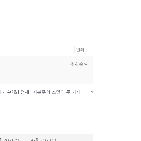
인쇄
[미래에서 온 편지 40호] 정세 : 자본주의 소멸의 두 가지 요인
»
호 202109
36호 202108