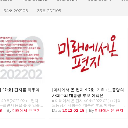
34호 202106
33호 202105
 40호] 편지를 띄우며
[미래에서 온 편지 40호] 기획 : 노동당의
사회주의 대통령 후보 이백윤
0호(2022.02.) □ 편지
■ 미래에서 온 편지 40호(2022.02.) □ 기획 :
 누르면 내용을 볼 수 있습
노동당의 사회주의 대통령 후보 이백윤
우며 □ 기획 : 노동당의 사
>>>>>> 업로드 준비중 <<<<<<
8
|
By
미래에서 온 편지
Date
2022.02.28
|
By
미래에서 온 편지
이백윤 □ 이슈 : 단일한
 탄생 □ 특집 : 자본주의
동자들의 임무 □ 정세 :
가지 요인 □ 사람 : 연대