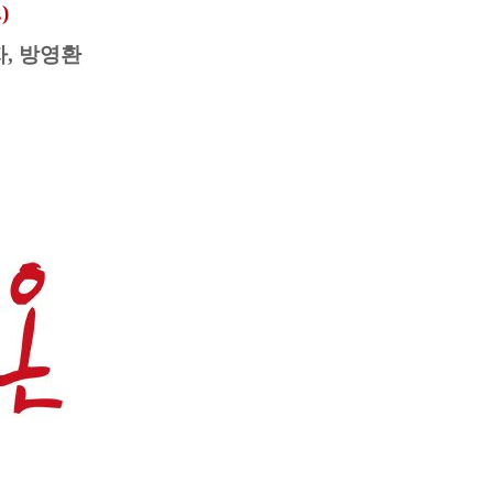
)
자, 방영환