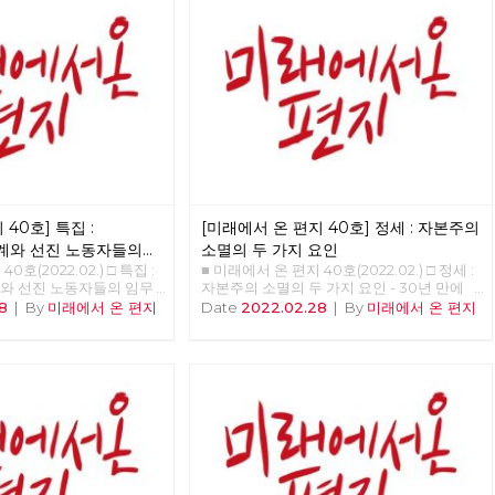
해고노동자, 방영환 □ 도서
의 마음을 이해해야 하는
야, 본질은 ‘사랑’이야! - 매
□ 사진 : 사회주의 대통령
40호] 특집 :
[미래에서 온 편지 40호] 정세 : 자본주의
계와 선진 노동자들의
소멸의 두 가지 요인
0호(2022.02.) □ 특집 :
■ 미래에서 온 편지 40호(2022.02.) □ 정세 :
와 선진 노동자들의 임무
자본주의 소멸의 두 가지 요인 - 30년 만에
비중 <<<<<<
다시 읽는 미래에서 온 편지 >>>>>> 업로드
8
|
By
미래에서 온 편지
Date
2022.02.28
|
By
미래에서 온 편지
준비중 <<<<<<