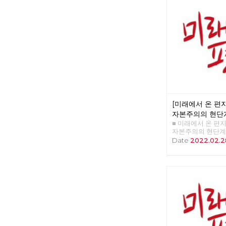
를 배우고 키우는 
: 유물론자가 사람
이유 □ 영화 : 바보
트릭스 : 리저렉션 
후보 경선의 기록
[미래에서 온 편지 
자본주의의 현단
■ 미래에서 온 편지 4
임무
자본주의의 현단계
>>>>>> 업로드 준
Date
2022.02.2