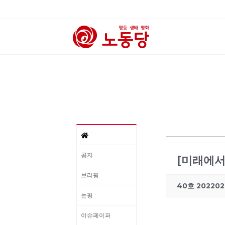
공지
[미래에서
브리핑
40호 202202
논평
이슈페이퍼