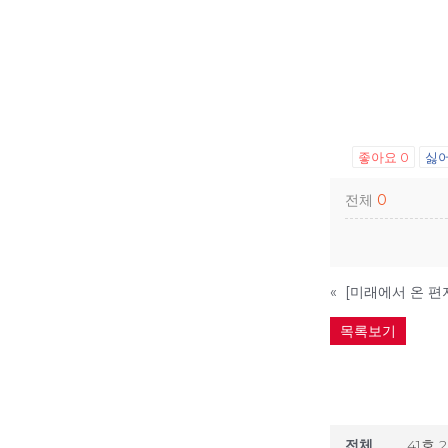
좋아요
0
싫
전체
0
«
목록보기
전체
41호 