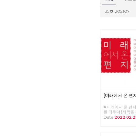
35호 202107
[미래에서 온 편지
■ 미래에서 온 편지 4
를 띄우며 [제목을
니다.] □ 편지를 띄
Date
2022.02.2
회주의 대통령 후보 
사회주의 대중정당의
의 현단계와 선진 노
자본주의 소멸의 두 