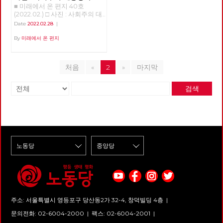
■ 미래에서 온 편지 40호
경선의 기록
(2022.02.) □ 사진 : 사회주의 대
통령 후보 경선의 기록 >>>>>>
Date
2022.02.28
|
업로드 준비중 <<<<<<
By
미래에서 온 편지
처음
«
2
»
마지막
검색
주소: 서울특별시 영등포구 당산동2가 32-4, 창덕빌딩 4층 |
문의전화: 02-6004-2000
|
팩스: 02-6004-2001
|