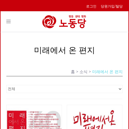
로그인
당원가입/탈당
Toggle
navigation
미래에서 온 편지
홈
> 소식 >
미래에서 온 편지