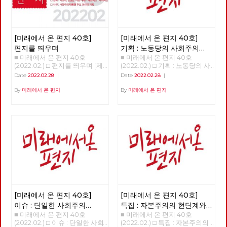
[미래에서 온 편지 40호]
[미래에서 온 편지 40호]
편지를 띄우며
기획 : 노동당의 사회주의
■ 미래에서 온 편지 40호
■ 미래에서 온 편지 40호
대통령 후보 이백윤
(2022.02.) □ 편지를 띄우며 [제
(2022.02.) □ 기획 : 노동당의 사
목을 누르면 내용을 볼 수 있습
회주의 대통령 후보 이백윤
Date
2022.02.28
|
Date
2022.02.28
|
니다.] □ 편지를 띄우며 □ 기획 :
>>>>>> 업로드 준비중 <<<<<<
노동당의 사회주의 대통령 후보
By
미래에서 온 편지
By
미래에서 온 편지
이백윤 □ 이슈 : 단일한 사회주
의 대중정당의 탄생 □ 특집 : 자
본주의의 현단계와 선진 노동자
들의 임무 □ 정세 : 자본주의 소
멸의 두 가지 요인 □ 사람 : 연대
를 배우고 키우는 해고노동자,
방영환 □ 도서 : 유물론자가 사
람의 마음을 이해해야 하는 이유
□ 영화 : 바보야, 본질은 ‘사랑’이
야! - 매트릭스 : 리저렉션 □ 사진
: 사회주의 대통령 후보 경선의
기록
[미래에서 온 편지 40호]
[미래에서 온 편지 40호]
이슈 : 단일한 사회주의
특집 : 자본주의의 현단계와
■ 미래에서 온 편지 40호
■ 미래에서 온 편지 40호
대중정당의 탄생
선진 노동자들의 임무
(2022.02.) □ 이슈 : 단일한 사회
(2022.02.) □ 특집 : 자본주의의