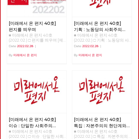
[미래에서 온 편지 40호]
[미래에서 온 편지 40호]
편지를 띄우며
기획 : 노동당의 사회주의
■ 미래에서 온 편지 40호
■ 미래에서 온 편지 40호
대통령 후보 이백윤
(2022.02.) □ 편지를 띄우며 [제
(2022.02.) □ 기획 : 노동당의 사
목을 누르면 내용을 볼 수 있습
회주의 대통령 후보 이백윤
Date
2022.02.28
|
Date
2022.02.28
|
니다.] □ 편지를 띄우며 □ 기획 :
>>>>>> 업로드 준비중 <<<<<<
노동당의 사회주의 대통령 후보
By
미래에서 온 편지
By
미래에서 온 편지
이백윤 □ 이슈 : 단일한 사회주
의 대중정당의 탄생 □ 특집 : 자
본주의의 현단계와 선진 노동자
들의 임무 □ 정세 : 자본주의 소
멸의 두 가지 요인 □ 사람 : 연대
를 배우고 키우는 해고노동자,
방영환 □ 도서 : 유물론자가 사
람의 마음을 이해해야 하는 이유
□ 영화 : 바보야, 본질은 ‘사랑’이
야! - 매트릭스 : 리저렉션 □ 사진
: 사회주의 대통령 후보 경선의
기록
[미래에서 온 편지 40호]
[미래에서 온 편지 40호]
이슈 : 단일한 사회주의
특집 : 자본주의의 현단계와
■ 미래에서 온 편지 40호
■ 미래에서 온 편지 40호
대중정당의 탄생
선진 노동자들의 임무
(2022.02.) □ 이슈 : 단일한 사회
(2022.02.) □ 특집 : 자본주의의