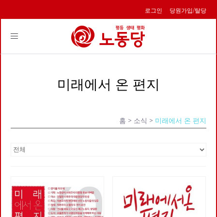
로그인
당원가입/탈당
Toggle
navigation
미래에서 온 편지
홈
> 소식 >
미래에서 온 편지