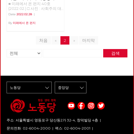
■ 미래에서 온 편지 40호
경선의 기록
(2022.02.) □ 사진 : 사회주의 대
통령 후보 경선의 기록 >>>>>>
Date
2022.02.28
|
업로드 준비중 <<<<<<
By
미래에서 온 편지
처음
«
2
»
마지막
검색
주소: 서울특별시 영등포구 당산동2가 32-4, 창덕빌딩 4층 |
문의전화: 02-6004-2000
|
팩스: 02-6004-2001
|