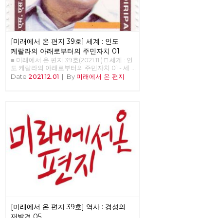
[미래에서 온 편지 39호] 세계 : 인도
케랄라의 아래로부터의 주민자치 01
■ 미래에서 온 편지 39호(2021.11.) □ 세계 : 인
도 케랄라의 아래로부터의 주민자치 01 - 세
계적인 모범 사례로서의 분권화와 주민 참여
Date
2021.12.01
|
By
미래에서 온 편지
를 결합한 아래로부터의 주민자치 - 정호영
(노동당 국제연대재건 트로이카 세계마당)
1996년 8월 17일 주민 계획(people’s plan)
으로 시작된 케랄라의 지방자치는 케랄라 주
전체 예산의 35~40%를 할당받는다. 그리고
무엇보다 지방자치제에서 중앙의 심의 없이
예산을 자체적으로 짜고 결정할 수 있다. 이
주민 계획의 시작을 빅뱅이라고 부른 이유가
그 때문이다.1) 케랄라 모델의 입안자였던
EMS 남부디리파드가 집권 이후 가장 먼저
한 것은 토지 개혁이었고 토지 개혁을 어느
정도 이룬 후 바로 다음 목표로 잡은 것이 바
로 대규모 대중 조직에 의해서 실현되는 지방
자치제였다. 케랄라에서는 선출직 대표나 행
정 조직들이 예산 사용에 대해서 결정을 내리
는 것이 아니라 대중 조직에서 토론된 것으로
[미래에서 온 편지 39호] 역사 : 경성의
예산 사용을 결정하고자 하였다. 기속위임 정
치는 선출 공직자가 통제권을 행사하는 대의
재발견 05