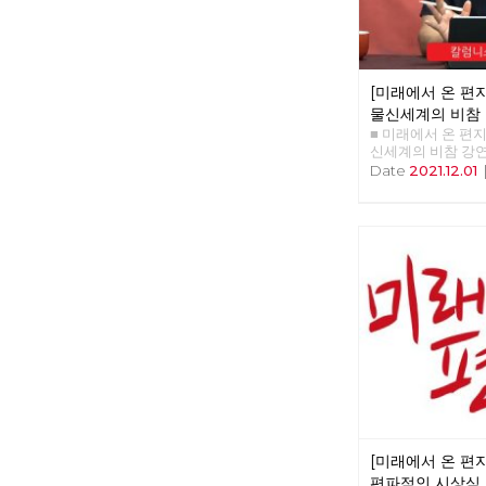
[미래에서 온 편지 
물신세계의 비참
■ 미래에서 온 편지 39
신세계의 비참 강연
리 : 이용규 편집
Date
2021.12.01
중심 화두로 ‘물신
황스러운 상황이 
물음이 쏟아진 것이
렵다고 하는 부분은
그런데 이것은 마
부분이다. 그런데 ‘
더 어렵다. <혁명
대해서는 충분히 
질문들을 받게 되었다
크스가 쓴 <자본론>
폐의 형태와 가치를
을 설명하는 부분이
렵다고 여겨진다. 
Commodity Fet
절에서 처음 등장한
년 출간한 <혁명노
[미래에서 온 편지
두로 삼았다. 김규
같은 책의 이름을 
편파적인 시상식,