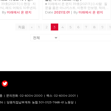
여기서는 혼동을 피하기 위
호(2021.11.) □ 현장 : 지
■ 미래에서 온 편지 39호(2021.11.) □ 사람 : 질
적는다.) 우리가 살아가는
식, 레드 어워드 10주년의
문을 품은 아나키스트, 이현우 안보영, 적야,
는 상품으로 이루어진 세계
준비중 <<<<<<
정상천 편집위원 해고자에서 활동가로, 그리
|
By
미래에서 온 편지
Date
2021.12.01
|
By
미래에서 온 편지
것이 없으며, 우리라고 일컬
고 나은 사회를 위해 공부하는 아나키스트 이
사람들도 임노동으로 산다.
현우 동지를 만났습니다. ‘노동자가 스스로
동력 상품을 판매하면서 생
노동자임을 증명해야 하는 게 타당한가? 노
 이런 세상이 만들어졌는지
처음
«
1
2
3
4
5
6
7
8
9
동하는 자가 노동자가 아니면 무엇인가?’ 그
있다. 사회적 분업 체계의
에게 이 물음은 활동의 근거다.
 ‘교환’은 인간의 본능이
맨큐의 경제학>의 경제학 10
교환은 모든 사람을 이롭게
 틀린 얘기는 아니지만, 합
고 본다. 우리가 이런 상
상에서 살게 된 이유는 그
 없게 되었기 때문이다.
지하는 유일한 방법이 되었
 사회든 사회가 유지되려면
 물질적 재생산이다. 인간
 그에 필요한 물품이 적절
 분배되어야 하고, 이것이
는 시스템이 필요하다. 이
노동이 적절히 배분된다는
것은 어떤 사회든지 공통적
사회에는 공동체의 질서가
층 |
문의전화: 02-6004-2000
|
팩스: 02-6004-2001
|
계급이 따로 있고 생산에
 소비하는 계급이란, 역할
36 |
당원직접납부계좌: 농협 301-0123-7668-61 노동당 |
그것이 전통적 질서로 이어
누가 뭘 얼마나 생산하는지