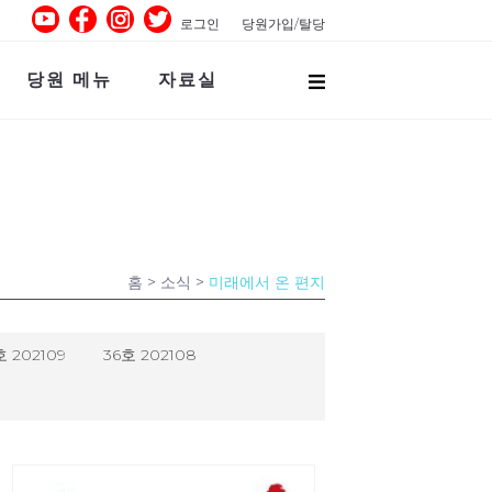
로그인
당원가입/탈당
당원 메뉴
자료실
홈
> 소식 >
미래에서 온 편지
호 202109
36호 202108