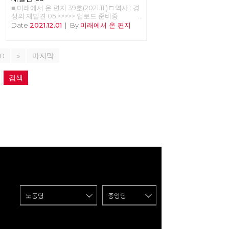
정치와는 다르게 인민이 통제권을 가진다.2)
■ 미래에서 온 편지 39호(2021.11.) □ 역사 : 경
케랄라는 대의 정치라는 한계 내에서 기속위
성의 재발견 05 >>>>> 업로드 준비중
임 정치에서 평의회의 역할을 대중 조직에게
<<<<<<
Date
2021.12.01
|
By
미래에서 온 편지
맡기고자 한 것이다. 남부디리파드는 지방자
치제가 예산을 쓰는 것에 대한 이런 저런 우
려를 한마디로 일축했다. “대중을 신뢰하라”
물론 이 대중은 조직되지 않은 다중이 아니라
10
»
마지막
대중 조직으로 조직된 대중이었다. 케랄라의
지방자치제는 인도 자본주의라는 한계 내에
검색
서 할 수 있는 최대한의 기속위임 에 의한 의
행합일 정치를 실현하고자 한 것이었다. <그
림1> 인도 독립 후 첫 번째 케랄라 주지사
EMS 남부디리파드 우표 몇 번의 연재를 통
해서 케랄라에 관련된 지식들을 공유하고자
한다. 케랄라의 지방자치제를 연구해서 한국
의 지방자치제와 비교한 후 노동당의 정책에
반영해야 할 필요성은 케랄라 지방자치제가
가지고 있는 다음과 같은 특징들에 있다.3) (1)
세계적인 모범 사례로서의 분권화와 주민 참
여를 결합한 아래로부터의 주민자치 (2) 주민
들의 자발성을 이끌어낸 사회 운동과 대중 조
직 (3) 주민 계획을 통한 다양한 이해 집단 간
의 분열 극복 (4) 주민 계획을 통한 경제 위기
의 극복과 성장 (5) 사회적 약자를 배려하는
의식적인 노력 (6) 지방자치 정부 부서 -
1,209여 개의 지방자치단체의 주민 계획 관
리 (7) 주민 자치 자체 평가 관리를 통한 지자
제 간의 경험 공유 (8) 주민 계획에서 정보통