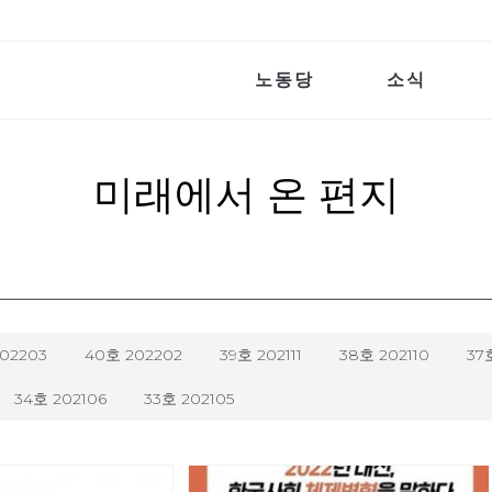
노동당
소식
미래에서 온 편지
202203
40호 202202
39호 202111
38호 202110
37
34호 202106
33호 202105