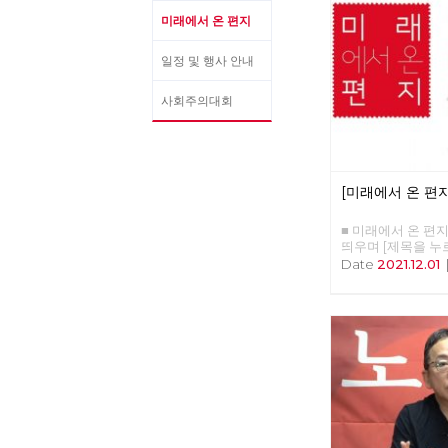
미래에서 온 편지
일정 및 행사 안내
사회주의대회
[미래에서 온 편지
■ 미래에서 온 편지 3
띄우며 [제목을 누
다.] □ 편지를 띄우며
Date
2021.12.01
제전환을 위한 7대 
이카의 부활 □ 특집
: 기생 착취자의 출
아래로부터의 주민자치
파적인 시상식, 레드
사람 : 질문을 품은
사 : 경성의 재발견 
후불평등 극복을 위
바라보는 세상 - 지
로의 여정