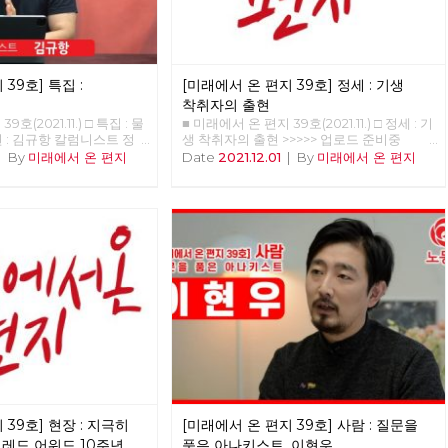
39호] 특집 :
[미래에서 온 편지 39호] 정세 : 기생
착취자의 출현
호(2021.11.) □ 특집 : 물
■ 미래에서 온 편지 39호(2021.11.) □ 정세 : 기
 : 김규항 칼럼니스트 정
생 착취자의 출현 >>>>> 업로드 준비중
위원 <혁명노트>라는 책에서
<<<<<<
|
By
미래에서 온 편지
Date
2021.12.01
|
By
미래에서 온 편지
성’을 얘기했다. 그런데 당
일어났다. 물신성이 뭐냐는
다. <자본론>에서 가장 어
 ‘상품과 화폐’ 부분이다.
르크스 본인이 어렵다고 한
물신성, 물신 숭배’ 부분이
노트>에서 물신성의 정의에
말하지 않았기 때문에 그런
. (옮긴이 주: 카를 마르
 제1권의 1장은 상품과 화
 설명한다. 경제학적 지식
라 다른 부분보다 읽기 어
‘물신성’이란 ‘상품물신성
ishism’이란 말로 1장 제4
다. 김규항 작가는 2020
트>에서 물신성을 주된 화
 39호] 현장 : 지극히
[미래에서 온 편지 39호] 사람 : 질문을
항 작가는 강연 전반에서
<자본론>과 <자본>으로 섞
 레드 어워드 10주년의
품은 아나키스트, 이현우