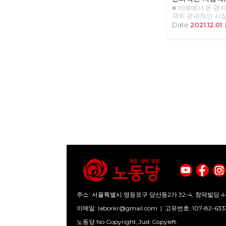
어서 언급했으며, 
■ 미래에서 온 편지 39
현장
해 <자본론>으로 
극히 편파적인 시상
이 자본주의 세계
현장 >>>> 업로드 
Date
2021.12.01
다. 상품이 아닌 
어지는 대부분의 
직장 생활도 내 노
활하는 것이다. 왜
질문해 볼 필요가 
형성 애덤 스미스는
라고 정의했다. <
대 원리에서는, ‘
한다’고 적혀 있다.
리적 이유는 아니라
품으로 이루어진 세
렇게 살아갈 수밖에
그것이 사회를 유
다는 것이다. 어떤
가장 기초적인 것은
의 생존을 위해서는
히 생산되고 적절히
계속해서 재생산되
를 달리 말하면, 
뜻이기도 하다. 이
인 것이다. 봉건 
주소: 서울특별시 영등포구 당산동2가 32-4, 창덕빌딩 4
있었다. 생산하는 
참여하지 않으면서
이메일:
laborkr@gmail.com
|
고유번호: 107-82-633
분담이 있었으며 
노동당.No Copyright,Just Copyleft.
지고 반복되었다. 