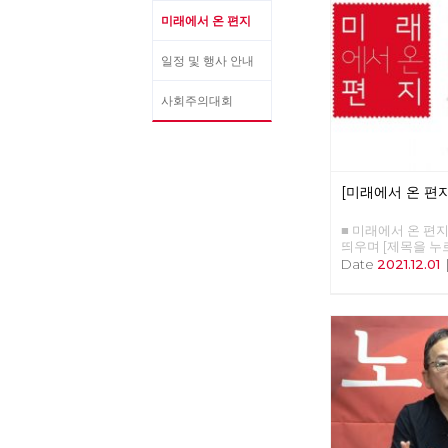
미래에서 온 편지
일정 및 행사 안내
사회주의대회
[미래에서 온 편지
■ 미래에서 온 편지 3
띄우며 [제목을 누
다.] □ 편지를 띄우며
Date
2021.12.01
제전환을 위한 7대 
이카의 부활 □ 특집
: 기생 착취자의 출
아래로부터의 주민자치
파적인 시상식, 레드
사람 : 질문을 품은
사 : 경성의 재발견 
후불평등 극복을 위
바라보는 세상 - 지
로의 여정