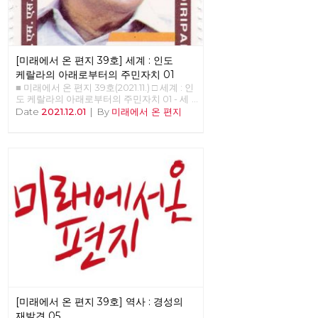
[미래에서 온 편지 39호] 세계 : 인도
케랄라의 아래로부터의 주민자치 01
■ 미래에서 온 편지 39호(2021.11.) □ 세계 : 인
도 케랄라의 아래로부터의 주민자치 01 - 세
계적인 모범 사례로서의 분권화와 주민 참여
Date
2021.12.01
|
By
미래에서 온 편지
를 결합한 아래로부터의 주민자치 - 정호영
(노동당 국제연대재건 트로이카 세계마당)
1996년 8월 17일 주민 계획(people’s plan)
으로 시작된 케랄라의 지방자치는 케랄라 주
전체 예산의 35~40%를 할당받는다. 그리고
무엇보다 지방자치제에서 중앙의 심의 없이
예산을 자체적으로 짜고 결정할 수 있다. 이
주민 계획의 시작을 빅뱅이라고 부른 이유가
그 때문이다.1) 케랄라 모델의 입안자였던
EMS 남부디리파드가 집권 이후 가장 먼저
한 것은 토지 개혁이었고 토지 개혁을 어느
정도 이룬 후 바로 다음 목표로 잡은 것이 바
로 대규모 대중 조직에 의해서 실현되는 지방
자치제였다. 케랄라에서는 선출직 대표나 행
정 조직들이 예산 사용에 대해서 결정을 내리
는 것이 아니라 대중 조직에서 토론된 것으로
[미래에서 온 편지 39호] 역사 : 경성의
예산 사용을 결정하고자 하였다. 기속위임 정
치는 선출 공직자가 통제권을 행사하는 대의
재발견 05