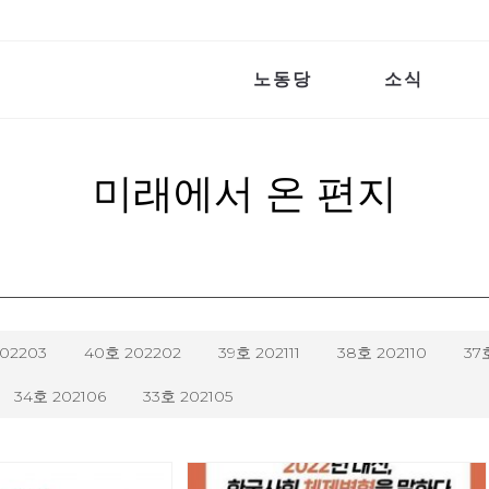
노동당
소식
미래에서 온 편지
202203
40호 202202
39호 202111
38호 202110
37
34호 202106
33호 202105