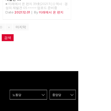
정치와는 다르게 인민이 통제권을 가진다.2)
■ 미래에서 온 편지 39호(2021.11.) □ 역사 : 경
케랄라는 대의 정치라는 한계 내에서 기속위
성의 재발견 05 >>>>> 업로드 준비중
임 정치에서 평의회의 역할을 대중 조직에게
<<<<<<
Date
2021.12.01
|
By
미래에서 온 편지
맡기고자 한 것이다. 남부디리파드는 지방자
치제가 예산을 쓰는 것에 대한 이런 저런 우
려를 한마디로 일축했다. “대중을 신뢰하라”
물론 이 대중은 조직되지 않은 다중이 아니라
10
»
마지막
대중 조직으로 조직된 대중이었다. 케랄라의
지방자치제는 인도 자본주의라는 한계 내에
검색
서 할 수 있는 최대한의 기속위임 에 의한 의
행합일 정치를 실현하고자 한 것이었다. <그
림1> 인도 독립 후 첫 번째 케랄라 주지사
EMS 남부디리파드 우표 몇 번의 연재를 통
해서 케랄라에 관련된 지식들을 공유하고자
한다. 케랄라의 지방자치제를 연구해서 한국
의 지방자치제와 비교한 후 노동당의 정책에
반영해야 할 필요성은 케랄라 지방자치제가
가지고 있는 다음과 같은 특징들에 있다.3) (1)
세계적인 모범 사례로서의 분권화와 주민 참
여를 결합한 아래로부터의 주민자치 (2) 주민
들의 자발성을 이끌어낸 사회 운동과 대중 조
직 (3) 주민 계획을 통한 다양한 이해 집단 간
의 분열 극복 (4) 주민 계획을 통한 경제 위기
의 극복과 성장 (5) 사회적 약자를 배려하는
의식적인 노력 (6) 지방자치 정부 부서 -
1,209여 개의 지방자치단체의 주민 계획 관
리 (7) 주민 자치 자체 평가 관리를 통한 지자
제 간의 경험 공유 (8) 주민 계획에서 정보통