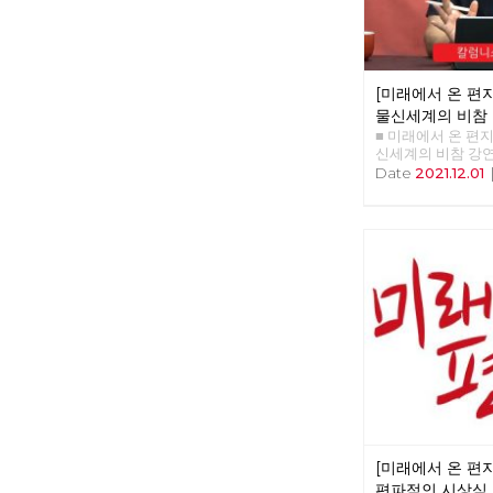
[미래에서 온 편지 
물신세계의 비참
■ 미래에서 온 편지 39
신세계의 비참 강연
리 : 이용규 편집
Date
2021.12.01
중심 화두로 ‘물신
황스러운 상황이 
물음이 쏟아진 것이
렵다고 하는 부분은
그런데 이것은 마
부분이다. 그런데 ‘
더 어렵다. <혁명
대해서는 충분히 
질문들을 받게 되었다
크스가 쓴 <자본론>
폐의 형태와 가치를
을 설명하는 부분이
렵다고 여겨진다. 
Commodity Fet
절에서 처음 등장한
년 출간한 <혁명노
[미래에서 온 편지
두로 삼았다. 김규
같은 책의 이름을 
편파적인 시상식,