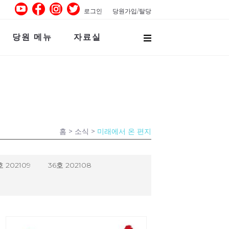
로그인
당원가입/탈당
당원 메뉴
자료실
홈
> 소식 >
미래에서 온 편지
호 202109
36호 202108