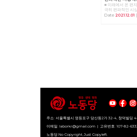
어서 언급했으며, 
■ 미래에서 온 편지 39
현장
해 <자본론>으로 
극히 편파적인 시상
이 자본주의 세계
현장 >>>> 업로드 
Date
2021.12.01
다. 상품이 아닌 
어지는 대부분의 
직장 생활도 내 노
활하는 것이다. 왜
질문해 볼 필요가 
형성 애덤 스미스는
라고 정의했다. <
대 원리에서는, ‘
한다’고 적혀 있다.
리적 이유는 아니라
품으로 이루어진 세
렇게 살아갈 수밖에
그것이 사회를 유
다는 것이다. 어떤
가장 기초적인 것은
의 생존을 위해서는
히 생산되고 적절히
계속해서 재생산되
를 달리 말하면, 
뜻이기도 하다. 이
인 것이다. 봉건 
주소: 서울특별시 영등포구 당산동2가 32-4, 창덕빌딩 4
있었다. 생산하는 
참여하지 않으면서
이메일:
laborkr@gmail.com
|
고유번호: 107-82-633
분담이 있었으며 
노동당.No Copyright,Just Copyleft.
지고 반복되었다. 