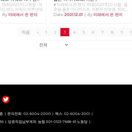
여기서는 혼동을 피하기 위
호(2021.11.) □ 현장 : 지
■ 미래에서 온 편지 39호(2021.11.) □ 사람 : 질
적는다.) 우리가 살아가는
식, 레드 어워드 10주년의
문을 품은 아나키스트, 이현우 안보영, 적야,
는 상품으로 이루어진 세계
준비중 <<<<<<
정상천 편집위원 해고자에서 활동가로, 그리
|
By
미래에서 온 편지
Date
2021.12.01
|
By
미래에서 온 편지
것이 없으며, 우리라고 일컬
고 나은 사회를 위해 공부하는 아나키스트 이
사람들도 임노동으로 산다.
현우 동지를 만났습니다. ‘노동자가 스스로
동력 상품을 판매하면서 생
노동자임을 증명해야 하는 게 타당한가? 노
 이런 세상이 만들어졌는지
처음
«
1
2
3
4
5
6
7
8
9
동하는 자가 노동자가 아니면 무엇인가?’ 그
있다. 사회적 분업 체계의
에게 이 물음은 활동의 근거다.
 ‘교환’은 인간의 본능이
맨큐의 경제학>의 경제학 10
교환은 모든 사람을 이롭게
 틀린 얘기는 아니지만, 합
고 본다. 우리가 이런 상
상에서 살게 된 이유는 그
 없게 되었기 때문이다.
지하는 유일한 방법이 되었
 사회든 사회가 유지되려면
 물질적 재생산이다. 인간
 그에 필요한 물품이 적절
 분배되어야 하고, 이것이
는 시스템이 필요하다. 이
노동이 적절히 배분된다는
것은 어떤 사회든지 공통적
사회에는 공동체의 질서가
층 |
문의전화: 02-6004-2000
|
팩스: 02-6004-2001
|
계급이 따로 있고 생산에
 소비하는 계급이란, 역할
36 |
당원직접납부계좌: 농협 301-0123-7668-61 노동당 |
그것이 전통적 질서로 이어
누가 뭘 얼마나 생산하는지