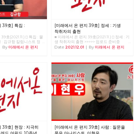
39호] 특집 :
[미래에서 온 편지 39호] 정세 : 기생
착취자의 출현
호(2021.11.) □ 특집 : 물
■ 미래에서 온 편지 39호(2021.11.) □ 정세 : 기
 : 김규항 칼럼니스트 정
생 착취자의 출현 >>>>> 업로드 준비중
위원 <혁명노트>라는 책에서
<<<<<<
|
By
미래에서 온 편지
Date
2021.12.01
|
By
미래에서 온 편지
성’을 얘기했다. 그런데 당
일어났다. 물신성이 뭐냐는
다. <자본론>에서 가장 어
 ‘상품과 화폐’ 부분이다.
르크스 본인이 어렵다고 한
물신성, 물신 숭배’ 부분이
노트>에서 물신성의 정의에
말하지 않았기 때문에 그런
. (옮긴이 주: 카를 마르
 제1권의 1장은 상품과 화
 설명한다. 경제학적 지식
라 다른 부분보다 읽기 어
‘물신성’이란 ‘상품물신성
ishism’이란 말로 1장 제4
다. 김규항 작가는 2020
트>에서 물신성을 주된 화
 39호] 현장 : 지극히
[미래에서 온 편지 39호] 사람 : 질문을
항 작가는 강연 전반에서
<자본론>과 <자본>으로 섞
 레드 어워드 10주년의
품은 아나키스트, 이현우