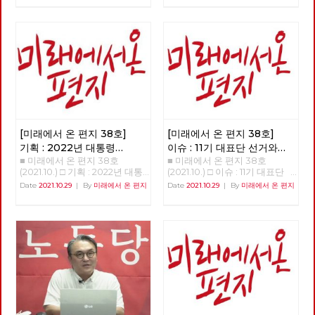
기후정의 활동가들은 『기후정
없는 신이 내리는 직접 개입이
‘전환’을 이야기하고 있습니다.
의선어 2021』에서 “기후 위기
다, “고지”를 받은 인간은 자신이
하지만 그것이 누구에 의한, 누
는 불평등한 사회의 위기이고 민
저지를 죄에 대한 합당한 대가를
구를 위한, 어떠한 전환인가에
주주의의 위기”이며, 이를 극복
치르는 것이며 그렇기 때문에 자
따라, 한국사회의 위기를 해결할
하기 위해서는 “현재의 자본주
신의 죄를 만인 앞에 낱낱이 고
수도 있지만, 반대로 현재의 착
의적 성장 체제를 변혁하지 않고
하고 모두가 보는 앞에서 “시
취와 불평등을 미래로까지 지속·
서는 해결이 불가능”하다고 진
연”을 받아야 한다, 만일 자신의
확대시킬 수도 있습니다. [미래
단하고, 기후정의운동이 이를 말
가족 중 누군가가 “고지”를 받는
에서 온 편지] 38호는 우리에게
하는데 주저하지 말아야 한다고
다면 가족들 모두가 그의 죄를
필요한 전환, 우리가 실천해야
주장한다. 이 선언문이 “한국 기
고백하고 함께 뉘우쳐야 하며,
할 전환이 어떠한 것인지에 대한
후정의운동의 방향타가 될 수 있
죄인을 감싸고 감추는 것 역시
소식들로 채웠습니다. 부당한 해
기를 희망한다”고 밝히면서, “기
신의 뜻을 거스르는 죄이다, 등
고에 맞서 2년 째 거리에서 투쟁
[미래에서 온 편지 38호]
[미래에서 온 편지 38호]
존의 기후 운동, 그리고 무관심
이 그것이다. 이 해석이 대부분
중인 당원의 목소리는 이 위기와
했던 여러 사회 운동에 대한 매
의 사람들에게 받아들여지며 새
기획 : 2022년 대통령
이슈 : 11기 대표단 선거와
착취의 근본 원인이 무엇인지를
서운 비판과 도전”이며, “기후 위
진리회는 엄청난 규모의 교세는
■ 미래에서 온 편지 38호
■ 미래에서 온 편지 38호
선거의 의미와 과제
(1)
대선 정책 토론
명확하게 보여 줍니다. ‘사회주
기만이 아니라 불평등과 민주주
물론, 정계 및 사법 영역에까지
(2021.10.) □ 기획 : 2022년 대통
(2021.10.) □ 이슈 : 11기 대표단
의·좌파 대통령 선거·지방선거
의의 위기를 넘어서려는 많은 운
도 영향력을 행사하는 막강한 조
령 선거의 의미와 과제 함께, 바
선거와 대선 정책 토론
Date
2021.10.29
|
By
미래에서 온 편지
Date
2021.10.29
|
By
미래에서 온 편지
공동투쟁본부’의 출범을 앞두고
동들과 연대의 고리”가 만들어
직이 된다. 새진리회는 자신의
로 지금 시작하자 이갑용 노동당
>>>>>>>>> 업로드 준비중
시작하는 대선 기획과 노동당 대
지기를 희망한다. 기후 위기, 경
이 권력을 바탕으로 “고지” 및
고문, 전 민주노총 위원장 2022
<<<<<<<<<<
선정책토론회 소식은, 우리에게
제 위기, 감염병 위기 등 우리의
“시연”에 대해 자신들과 다른 해
년 대통령 선거를 앞두고 노동당
필요한 전환에 대한 고민을 풍성
일상생활을 위협하는 다양한 위
석을 하는 모든 사람과 집단을
과 사회변혁노동자당(이하 변혁
하게 합니다. 춘천버스완전공영
기는 결국 자본주의의 끝없는 탐
억압하고 파괴한다. 지난 11월 19
당)이 사회주의 후보로 공동으
제 투쟁의 여정과 지역순환경제
욕에서 발생하는 것이며, 이를
일 넷플릭스 체널을 통해 공개된
로 대통령 선거를 치르자는 중요
소식, 그리고 이번 호부터 연재
극복하기 위해서는 ‘체제를 전
연상호 감독의 <지옥>은 위와
한 결정을 했다. 미약한 힘이기
를 시작하는 ‘세계’편은 우리가
환’해야 한다. 우리에게 주어진
같은 상상을 통해 “사실 지금 여
는 했지만 노동당은 보수정당들
실천해야 할 전환의 경로를 알려
시간은 그리 많지 않다. 이 100
기 우리가 살고 있는 현실이야말
사이에서 쓰러진 진보와 사회주
줍니다. 대선에 앞서 노동당에서
여 쪽의 글을 통해 모두가 함께
로 지옥인 것인 아닐까?”라는 질
의 실현이라는 처음의 약속을 지
는 차기 대표단 선거와 각급 당
사는 세상을 위해, 기후 위기와
문을 던져준다. 중세시대 마녀사
키기 위해 힘겹게 견뎌왔다. 변
부의 당직선거가 진행되고 있기