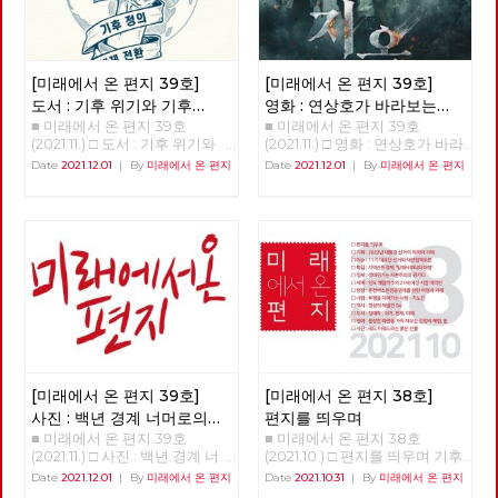
[미래에서 온 편지 39호]
[미래에서 온 편지 39호]
도서 : 기후 위기와 기후
영화 : 연상호가 바라보는
■ 미래에서 온 편지 39호
■ 미래에서 온 편지 39호
불평등 극복을 위한 투쟁
세상 - 지옥
(2021.11.) □ 도서 : 기후 위기와
(2021.11.) □ 영화 : 연상호가 바라
기후 불평등 극복을 위한 투쟁
보는 세상 - 지옥 박수영 평소와
Date
2021.12.01
|
By
미래에서 온 편지
Date
2021.12.01
|
By
미래에서 온 편지
강용준 노동자정치행동 위원장
다를 것 없는 일상 속에서 갑자
기후 위기에 대응하는 활동가들
기 거대한 천사가 등장한다. 천
이 올해(2021년) 초부터 6개월
사는 당황하는 사람에게 앞으로
이라는 짧지 않은 시간 동안 토
얼마 후, 모월 모일 모시에 지옥
론과 집필, 검토의 과정을 거쳐
에 갈 것이라는 “고지”를 남기고
20개의 테제로 된 『기후정의선
사라지고, 그 시간이 되면 흉측
언 2021』를 팸플릿 형식으로
한 지옥의 사자가 등장해 고지를
출판했다. 최근 들어 기후 위기
받은 사람을 산 채로 태워 죽이
에 대한 관심이 높아지고 있다.
는 “시연”을 벌인다. 그리고 이
기후 위기, 경제 위기, 감염병 위
모든 과정은 주위에 있는 다른
기 등 모든 이들의 생활에 영향
사람들에게도 똑같이 보여지며,
을 미치는 위기의 고통이 평등하
사진 촬영이나 영상 녹화, 심지
지 않다는 것을 우리는 경험했
어 실시간 방송도 할 수 있다. 신
[미래에서 온 편지 39호]
[미래에서 온 편지 38호]
다. 위기는 상시적으로 발생하고
흥 종교인 “새진리회”는 이런 현
사진 : 백년 경계 너머로의
편지를 띄우며
있으며, 그 위기의 고통은 사회
상에 대해 누구보다 빠르게, 쉽
■ 미래에서 온 편지 39호
■ 미래에서 온 편지 38호
여정
적 약자에게 더욱 가혹하게 작동
게 받아들일 수 있는 해석을 내
(2021.11.) □ 사진 : 백년 경계 너
(2021.10.) □ 편지를 띄우며 기후
하고, 국가와 사회는 그들에게
놓는다. 이 현상은 인간 세상에
머로의 여정 >>>>>> 업로드 준
위기와 경제위기, 그리고 심화된
Date
2021.12.01
|
By
미래에서 온 편지
Date
2021.10.31
|
By
미래에서 온 편지
전혀 도움이 되지 못하고 있다.
만연한 악을 더 이상 두고 볼 수
비중 <<<<<<
착취와 불평등 속에서, 모두가