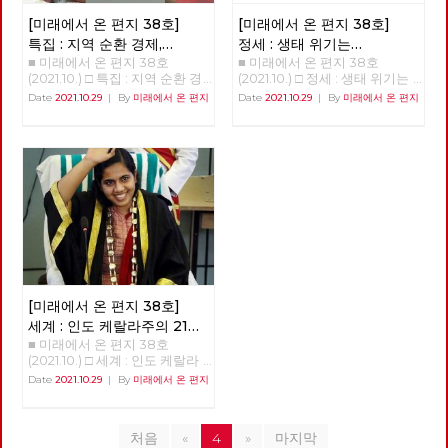
기후 불평등 극복을 위한 투쟁을
냥에서 모티브를 가져온 것으로
혁당 역시 수십 년을 노동자 민
도 합니다. 체제를 전환하기 위
만들어 가는데 작은 길잡이가 되
보이는, 당사자도 도저히 납득하
중의 버팀목이 되는 것에 주저함
[미래에서 온 편지 38호]
[미래에서 온 편지 38호]
해서는 그 주체인 노동당의 전환
었으면 한다.
기 힘든 “고지”나 정해진 때만 되
이 없었던 투쟁하는 정치조직이
또한 필수불가결합니다. 그리고
특집 : 지역 순환 경제,
정세 : 생태 위기는
면 장소에 상관없이 벌어지는
다. 양 당은 선거라는 공간에서
노동당의 전환이란 각 지역과 현
■ 미래에서 온 편지 38호
■ 미래에서 온 편지 38호
'밑에서부터의 대항'
자본주의의 위기다
“시연”은 현 시기에도 인터넷에
노동자 민중에게 미치는 영향력
장 당원들의 보다 실천적인 전환
(2021.10.) □ 특집 : 지역 순환 경
(2021.10.) □ 정세 : 생태 위기는
서 만연하고 있는 “좌표찍기”,
을 경험한 정당들이기에 2022
을 통해서만 이루어질 수 있을
제, 민주적 로컬의 글로벌화 [기
자본주의의 위기다 생태위기는
“조리돌림”이 바로 연상되기도
Date
2021.10.29
|
By
미래에서 온 편지
Date
2021.10.29
|
By
미래에서 온 편지
년 치러지는 대통령 선거에 함께
것입니다. 소중한 우리들의 고민
획강연 '체제전환' 6부 양준호]
자본주의의 위기다 이승무 정책
한다. 이 드라마의 직접적인 원
하자고 조직적 결정을 했다. 노
과 실천들이 더 멀리까지 더 가
'지역순환경제, 민주적 로컬의
위원 1. 생태경제 이론들의 배경
작은 2019년부터 네이버 웹툰을
동해방과 민중의 지킴이로 시작
깝게 연결되어, 사회주의 실현을
글로벌화-관료제적 중앙-독점
최근 국내외적으로 생태사회주
통해 연재된 동명의 웹툰이지만,
한 진보정당이 분열하며 지금은
향한 정치적 무기로서 노동당의
자본에 대한 '밑에서부터의' 대
의, 기후 중립 등에 대한 논의가
기본 모티브는 연상호 감독의 대
사회주의를 문구로도 사용하지
강화와 확대에 조금이나마 도움
항' 지역순환경제란 반갑습니
진행되고 있다. 그런 주장들이
학교 졸업작품인 <지옥: 두 개의
않는 가운데, 사회주의 정치의
이 되기를 바라며, 복간 후 여섯
다. ‘지역순환경제’라는 개념을
지금의 생태 위기 극복을 위해
삶>이다. 천사에 의해 지옥(part
뿌리가 튼튼히 자리를 잡아 가고
번째 편지를 띄웁니다. [미래에
아실 것이다. 지역에서 돈이 순
경제 시스템 또는 경제 운용 원
1), 또는 천국(part 2)에 가게 된
있다. 이런 가운데, 2022년 대통
서 온 편지] 편집위원회 김석정
환하는 흐름을 가리키는 개념이
리의 커다란 변화가 필요하다는
다는 고지를 받은 주인공의 현재
령 선거를 앞두고, 민주노총의
나도원 안보영 이용규 적야 정상
다. 지역화폐 같은 것이 구체적
것을 전제로 해서 나온 것이라고
의 삶이 어떻게 망가지는지를 보
전직 간부들과 전직 노동운동가
천 현린 [제목을 누르면 내용을
인 사례다. 그런데 이것이 계급
할 수 있고 각각이 상당한 고민
여주는 이 작품은 연상호 감독이
들이 속속 민주당으로 들어가고
볼 수 있습니다] □ 편지를 띄우
적으로 진보적인 개념이다. 지역
의 결과이면서 나름의 사상적인
가지고 있는 “사람이 사람이 아
있다. 민주노동당부터 지금까지
며 □ 기획 : 2022년 대통령 선거
안에서만 돈이 돌고, 지역의 소
배경들도 가지고 있다고 보인다.
니게 하는 원인에 대한 탐구”라
20년의 세월을 함께하다 민주당
의 의미와 과제 □ 이슈 : 11기 대
득이 지역에서 소비되고 지역의
주류 경제학은 생산 요소를 노
[미래에서 온 편지 38호]
는 주제의식을 선명하게 드러내
으로 가는 사람들은, 분열만 하
표단 선거와 대선 정책 토론 □
기업이 지역 내 다른 기업으로
동과 자본, 부존 자원으로 추상
고 있으며, 이 주제의식은 웹툰
고 있는 진보정당으로는 전망이
세계 : 인도 케랄라주의 21세
특집 : 지역 순환 경제, '밑에서부
재투자하는 완결적 지역순환경
적으로 파악하고 시장경제의 균
과 드라마를 거치며 고지받은 당
없다고, 그래서 떠난다고 자신을
■ 미래에서 온 편지 38호
여성 시장 아리얀
(1)
터의 대항' □ 정세 : 생태 위기는
제가 구축된다는 것은, 지역을
형 체계를 수립한 다음에 역시
사자를 넘어서 주변 인물, 사회
합리화한다. 민주노총 내의 활동
(2021.10.) □ 세계 : 인도 케랄라
자본주의의 위기다 □ 세계
잠식하는 글로벌 독점 자본이나
추상적인 가치물인 화폐와 금융
전반으로까지 의미를 확장시키
가들이 진보정당을 비판하는 내
주의 21세 여성 시장 아리얀 21살
: 인도 케랄라주의 21세 여성 시
Date
2021.10.29
|
By
미래에서 온 편지
대기업과의 대항관계가 구축되
을 가지고서 경기 변동과 거시
고 있다. “사람으로써 존재할 수
용이 민주당으로 떠난 사람들의
의 여성 아리얀은 어떻게 3천4
장 아리얀 □ 현장 : 춘천버스완
는 것이다. 신자유주의적 세계화
경제를 설명하는 쪽으로 이론을
있는 조건”에 대한 연상호 감독
비판과 다르지 않다. 수구정당
백만이 사는 인도 케랄라 주의
전공영제를 향한 여정과 과제 □
로 지역이 피폐해지고 있는 상황
발달시켰다. 물질적인 노동 과
의 관심은 그의 다른 전작, 특히
국민의힘이 민주노총을 적대시
수도 티루바난타푸람의 시장이
사람 : 투쟁을 이어가는 사람 -
에서 지역이 이에 대항하기 위해
정과 기술에 따른 물질의 흐름을
<돼지의 왕>, <창>, <사이비> 같
하지만 진보정당을 비난하지 않
처음
«
4
»
마지막
되었는가? 정호영(노동당 국제
기노진 □ 역사 : 경성의 재발견
서는 지속 가능한, 경제적 생명
화폐와 가치의 흐름과 병행하여