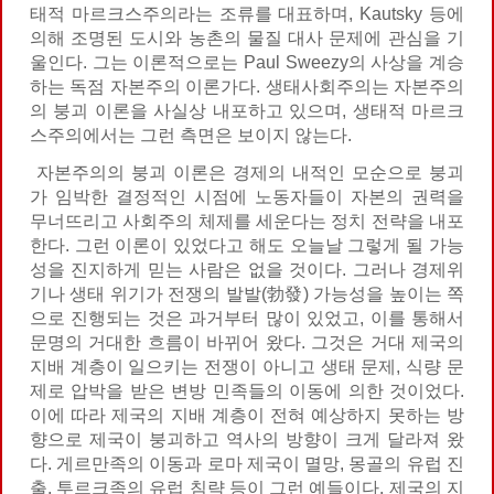
태적 마르크스주의라는 조류를 대표하며, Kautsky 등에
의해 조명된 도시와 농촌의 물질 대사 문제에 관심을 기
울인다. 그는 이론적으로는 Paul Sweezy의 사상을 계승
하는 독점 자본주의 이론가다. 생태사회주의는 자본주의
의 붕괴 이론을 사실상 내포하고 있으며, 생태적 마르크
스주의에서는 그런 측면은 보이지 않는다.
자본주의의 붕괴 이론은 경제의 내적인 모순으로 붕괴
가 임박한 결정적인 시점에 노동자들이 자본의 권력을
무너뜨리고 사회주의 체제를 세운다는 정치 전략을 내포
한다. 그런 이론이 있었다고 해도 오늘날 그렇게 될 가능
성을 진지하게 믿는 사람은 없을 것이다. 그러나 경제위
기나 생태 위기가 전쟁의 발발(勃發) 가능성을 높이는 쪽
으로 진행되는 것은 과거부터 많이 있었고, 이를 통해서
문명의 거대한 흐름이 바뀌어 왔다. 그것은 거대 제국의
지배 계층이 일으키는 전쟁이 아니고 생태 문제, 식량 문
제로 압박을 받은 변방 민족들의 이동에 의한 것이었다.
이에 따라 제국의 지배 계층이 전혀 예상하지 못하는 방
향으로 제국이 붕괴하고 역사의 방향이 크게 달라져 왔
다. 게르만족의 이동과 로마 제국이 멸망, 몽골의 유럽 진
출, 투르크족의 유럽 침략 등이 그런 예들이다. 제국의 지