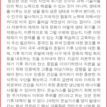
중요한 것은 이런 자연적 위기는 소수의 과학 기술자들
만의 혁신 노력으로 해결될 수 있는 것이 아니며, 생태계
를 이루는 모든 생물 종의 생존 양태로 미루어 본다면, 다
수 인구의 필사적이고 지속적인 협동적 노력에 의해서만
커다란 비극 없이 풀려갈 개연성이 크다는 점이다. 그래
서 자본주의 체제와 제국 문화가 어떻게 생태 위기를 가
져왔는지, 이론적으로 왜 그럴 수밖에 없는지, 다른 어떤
체제가 이 문제를 풀 수 있는 지를 학습하고 교육하는 것
이 우선 필요하다. 중국인 등 유색 인종에 대한 증오를 부
추기는 구미 극우 세력들의 준동이 기후 난민에 대한 통
제, 기후 위기의 유발에 대한 서구 제국 문화의 책임 회피
등을 내포하는 것을 드러내야 한다. 지금의 자본주의 체
제가 기후 위기와 탄소 중립을 이야기하면서 자본을 살
리기 위해 민중에게 고통을 떠넘기려는 경향을 잘 감시
해야 한다. 다수 민중은 건강을 유지하기 위한 충분한 의
식주의 수단을 확보하고 기후의 급변에 따라 더위와 추
위로부터 건강을 지키기 위한 충분한 냉난방의 에너지를
사용할 수 있어야 한다. 온실가스를 절감하기 위해 빈약
한 주거지에서 더위와 추위를 견디라고 하는 것은 전혀
기후 대책이 될 수 없다. (석탄이 온실가스를 많이 발생시
키는 화석 연료라고 해서 겨울철에 연탄으로 난방을 하