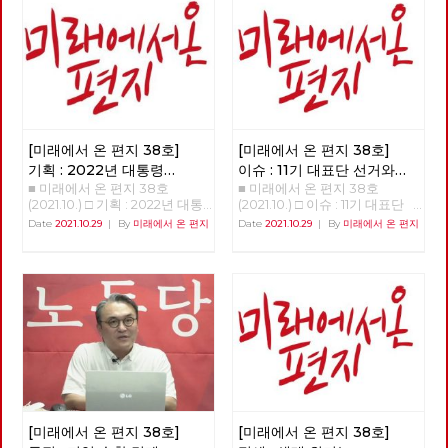
구를 위한, 어떠한 전환인가에
주주의의 위기”이며, 이를 극복
치르는 것이며 그렇기 때문에 자
따라, 한국사회의 위기를 해결할
하기 위해서는 “현재의 자본주
신의 죄를 만인 앞에 낱낱이 고
수도 있지만, 반대로 현재의 착
의적 성장 체제를 변혁하지 않고
하고 모두가 보는 앞에서 “시
취와 불평등을 미래로까지 지속·
서는 해결이 불가능”하다고 진
연”을 받아야 한다, 만일 자신의
확대시킬 수도 있습니다. [미래
단하고, 기후정의운동이 이를 말
가족 중 누군가가 “고지”를 받는
에서 온 편지] 38호는 우리에게
하는데 주저하지 말아야 한다고
다면 가족들 모두가 그의 죄를
필요한 전환, 우리가 실천해야
주장한다. 이 선언문이 “한국 기
고백하고 함께 뉘우쳐야 하며,
할 전환이 어떠한 것인지에 대한
후정의운동의 방향타가 될 수 있
죄인을 감싸고 감추는 것 역시
소식들로 채웠습니다. 부당한 해
기를 희망한다”고 밝히면서, “기
신의 뜻을 거스르는 죄이다, 등
고에 맞서 2년 째 거리에서 투쟁
[미래에서 온 편지 38호]
[미래에서 온 편지 38호]
존의 기후 운동, 그리고 무관심
이 그것이다. 이 해석이 대부분
중인 당원의 목소리는 이 위기와
했던 여러 사회 운동에 대한 매
의 사람들에게 받아들여지며 새
기획 : 2022년 대통령
이슈 : 11기 대표단 선거와
착취의 근본 원인이 무엇인지를
서운 비판과 도전”이며, “기후 위
진리회는 엄청난 규모의 교세는
■ 미래에서 온 편지 38호
■ 미래에서 온 편지 38호
선거의 의미와 과제
(1)
대선 정책 토론
명확하게 보여 줍니다. ‘사회주
기만이 아니라 불평등과 민주주
물론, 정계 및 사법 영역에까지
(2021.10.) □ 기획 : 2022년 대통
(2021.10.) □ 이슈 : 11기 대표단
의·좌파 대통령 선거·지방선거
의의 위기를 넘어서려는 많은 운
도 영향력을 행사하는 막강한 조
령 선거의 의미와 과제 함께, 바
선거와 대선 정책 토론
Date
2021.10.29
|
By
미래에서 온 편지
Date
2021.10.29
|
By
미래에서 온 편지
공동투쟁본부’의 출범을 앞두고
동들과 연대의 고리”가 만들어
직이 된다. 새진리회는 자신의
로 지금 시작하자 이갑용 노동당
>>>>>>>>> 업로드 준비중
시작하는 대선 기획과 노동당 대
지기를 희망한다. 기후 위기, 경
이 권력을 바탕으로 “고지” 및
고문, 전 민주노총 위원장 2022
<<<<<<<<<<
선정책토론회 소식은, 우리에게
제 위기, 감염병 위기 등 우리의
“시연”에 대해 자신들과 다른 해
년 대통령 선거를 앞두고 노동당
필요한 전환에 대한 고민을 풍성
일상생활을 위협하는 다양한 위
석을 하는 모든 사람과 집단을
과 사회변혁노동자당(이하 변혁
하게 합니다. 춘천버스완전공영
기는 결국 자본주의의 끝없는 탐
억압하고 파괴한다. 지난 11월 19
당)이 사회주의 후보로 공동으
제 투쟁의 여정과 지역순환경제
욕에서 발생하는 것이며, 이를
일 넷플릭스 체널을 통해 공개된
로 대통령 선거를 치르자는 중요
소식, 그리고 이번 호부터 연재
극복하기 위해서는 ‘체제를 전
연상호 감독의 <지옥>은 위와
한 결정을 했다. 미약한 힘이기
를 시작하는 ‘세계’편은 우리가
환’해야 한다. 우리에게 주어진
같은 상상을 통해 “사실 지금 여
는 했지만 노동당은 보수정당들
실천해야 할 전환의 경로를 알려
시간은 그리 많지 않다. 이 100
기 우리가 살고 있는 현실이야말
사이에서 쓰러진 진보와 사회주
줍니다. 대선에 앞서 노동당에서
여 쪽의 글을 통해 모두가 함께
로 지옥인 것인 아닐까?”라는 질
의 실현이라는 처음의 약속을 지
는 차기 대표단 선거와 각급 당
사는 세상을 위해, 기후 위기와
문을 던져준다. 중세시대 마녀사
키기 위해 힘겹게 견뎌왔다. 변
부의 당직선거가 진행되고 있기
기후 불평등 극복을 위한 투쟁을
냥에서 모티브를 가져온 것으로
혁당 역시 수십 년을 노동자 민
도 합니다. 체제를 전환하기 위
만들어 가는데 작은 길잡이가 되
보이는, 당사자도 도저히 납득하
중의 버팀목이 되는 것에 주저함
[미래에서 온 편지 38호]
[미래에서 온 편지 38호]
해서는 그 주체인 노동당의 전환
었으면 한다.
기 힘든 “고지”나 정해진 때만 되
이 없었던 투쟁하는 정치조직이