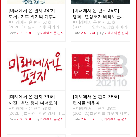
[미래에서 온 편지 39호]
[미래에서 온 편지 39호]
도서 : 기후 위기와 기후
영화 : 연상호가 바라보는
■ 미래에서 온 편지 39호
■ 미래에서 온 편지 39호
불평등 극복을 위한 투쟁
세상 - 지옥
(2021.11.) □ 도서 : 기후 위기와
(2021.11.) □ 영화 : 연상호가 바라
기후 불평등 극복을 위한 투쟁
보는 세상 - 지옥 박수영 평소와
Date
2021.12.01
|
By
미래에서 온 편지
Date
2021.12.01
|
By
미래에서 온 편지
강용준 노동자정치행동 위원장
다를 것 없는 일상 속에서 갑자
기후 위기에 대응하는 활동가들
기 거대한 천사가 등장한다. 천
이 올해(2021년) 초부터 6개월
사는 당황하는 사람에게 앞으로
이라는 짧지 않은 시간 동안 토
얼마 후, 모월 모일 모시에 지옥
론과 집필, 검토의 과정을 거쳐
에 갈 것이라는 “고지”를 남기고
20개의 테제로 된 『기후정의선
사라지고, 그 시간이 되면 흉측
언 2021』를 팸플릿 형식으로
한 지옥의 사자가 등장해 고지를
출판했다. 최근 들어 기후 위기
받은 사람을 산 채로 태워 죽이
에 대한 관심이 높아지고 있다.
는 “시연”을 벌인다. 그리고 이
기후 위기, 경제 위기, 감염병 위
모든 과정은 주위에 있는 다른
기 등 모든 이들의 생활에 영향
사람들에게도 똑같이 보여지며,
을 미치는 위기의 고통이 평등하
사진 촬영이나 영상 녹화, 심지
지 않다는 것을 우리는 경험했
어 실시간 방송도 할 수 있다. 신
[미래에서 온 편지 39호]
[미래에서 온 편지 38호]
다. 위기는 상시적으로 발생하고
흥 종교인 “새진리회”는 이런 현
사진 : 백년 경계 너머로의
편지를 띄우며
있으며, 그 위기의 고통은 사회
상에 대해 누구보다 빠르게, 쉽
■ 미래에서 온 편지 39호
■ 미래에서 온 편지 38호
여정
적 약자에게 더욱 가혹하게 작동
게 받아들일 수 있는 해석을 내
(2021.11.) □ 사진 : 백년 경계 너
(2021.10.) □ 편지를 띄우며 기후
하고, 국가와 사회는 그들에게
놓는다. 이 현상은 인간 세상에
머로의 여정 >>>>>> 업로드 준
위기와 경제위기, 그리고 심화된
Date
2021.12.01
|
By
미래에서 온 편지
Date
2021.10.31
|
By
미래에서 온 편지
전혀 도움이 되지 못하고 있다.
만연한 악을 더 이상 두고 볼 수
비중 <<<<<<
착취와 불평등 속에서, 모두가
기후정의 활동가들은 『기후정
없는 신이 내리는 직접 개입이
‘전환’을 이야기하고 있습니다.
의선어 2021』에서 “기후 위기
다, “고지”를 받은 인간은 자신이
하지만 그것이 누구에 의한, 누
는 불평등한 사회의 위기이고 민
저지를 죄에 대한 합당한 대가를