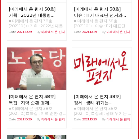
소식들로 채웠습니다. 부당한 해
기를 희망한다”고 밝히면서, “기
신의 뜻을 거스르는 죄이다, 등
고에 맞서 2년 째 거리에서 투쟁
[미래에서 온 편지 38호]
[미래에서 온 편지 38호]
존의 기후 운동, 그리고 무관심
이 그것이다. 이 해석이 대부분
중인 당원의 목소리는 이 위기와
했던 여러 사회 운동에 대한 매
의 사람들에게 받아들여지며 새
기획 : 2022년 대통령
이슈 : 11기 대표단 선거와
착취의 근본 원인이 무엇인지를
서운 비판과 도전”이며, “기후 위
진리회는 엄청난 규모의 교세는
■ 미래에서 온 편지 38호
■ 미래에서 온 편지 38호
선거의 의미와 과제
(1)
대선 정책 토론
명확하게 보여 줍니다. ‘사회주
기만이 아니라 불평등과 민주주
물론, 정계 및 사법 영역에까지
(2021.10.) □ 기획 : 2022년 대통
(2021.10.) □ 이슈 : 11기 대표단
의·좌파 대통령 선거·지방선거
의의 위기를 넘어서려는 많은 운
도 영향력을 행사하는 막강한 조
령 선거의 의미와 과제 함께, 바
선거와 대선 정책 토론
Date
2021.10.29
|
By
미래에서 온 편지
Date
2021.10.29
|
By
미래에서 온 편지
공동투쟁본부’의 출범을 앞두고
동들과 연대의 고리”가 만들어
직이 된다. 새진리회는 자신의
로 지금 시작하자 이갑용 노동당
>>>>>>>>> 업로드 준비중
시작하는 대선 기획과 노동당 대
지기를 희망한다. 기후 위기, 경
이 권력을 바탕으로 “고지” 및
고문, 전 민주노총 위원장 2022
<<<<<<<<<<
선정책토론회 소식은, 우리에게
제 위기, 감염병 위기 등 우리의
“시연”에 대해 자신들과 다른 해
년 대통령 선거를 앞두고 노동당
필요한 전환에 대한 고민을 풍성
일상생활을 위협하는 다양한 위
석을 하는 모든 사람과 집단을
과 사회변혁노동자당(이하 변혁
하게 합니다. 춘천버스완전공영
기는 결국 자본주의의 끝없는 탐
억압하고 파괴한다. 지난 11월 19
당)이 사회주의 후보로 공동으
제 투쟁의 여정과 지역순환경제
욕에서 발생하는 것이며, 이를
일 넷플릭스 체널을 통해 공개된
로 대통령 선거를 치르자는 중요
소식, 그리고 이번 호부터 연재
극복하기 위해서는 ‘체제를 전
연상호 감독의 <지옥>은 위와
한 결정을 했다. 미약한 힘이기
를 시작하는 ‘세계’편은 우리가
환’해야 한다. 우리에게 주어진
같은 상상을 통해 “사실 지금 여
는 했지만 노동당은 보수정당들
실천해야 할 전환의 경로를 알려
시간은 그리 많지 않다. 이 100
기 우리가 살고 있는 현실이야말
사이에서 쓰러진 진보와 사회주
줍니다. 대선에 앞서 노동당에서
여 쪽의 글을 통해 모두가 함께
로 지옥인 것인 아닐까?”라는 질
의 실현이라는 처음의 약속을 지
는 차기 대표단 선거와 각급 당
사는 세상을 위해, 기후 위기와
문을 던져준다. 중세시대 마녀사
키기 위해 힘겹게 견뎌왔다. 변
부의 당직선거가 진행되고 있기
기후 불평등 극복을 위한 투쟁을
냥에서 모티브를 가져온 것으로
혁당 역시 수십 년을 노동자 민
도 합니다. 체제를 전환하기 위
만들어 가는데 작은 길잡이가 되
보이는, 당사자도 도저히 납득하
중의 버팀목이 되는 것에 주저함
[미래에서 온 편지 38호]
[미래에서 온 편지 38호]
해서는 그 주체인 노동당의 전환
었으면 한다.
기 힘든 “고지”나 정해진 때만 되
이 없었던 투쟁하는 정치조직이
또한 필수불가결합니다. 그리고
특집 : 지역 순환 경제,
정세 : 생태 위기는
면 장소에 상관없이 벌어지는
다. 양 당은 선거라는 공간에서
노동당의 전환이란 각 지역과 현
■ 미래에서 온 편지 38호
■ 미래에서 온 편지 38호
'밑에서부터의 대항'
자본주의의 위기다
“시연”은 현 시기에도 인터넷에
노동자 민중에게 미치는 영향력
장 당원들의 보다 실천적인 전환
(2021.10.) □ 특집 : 지역 순환 경
(2021.10.) □ 정세 : 생태 위기는
서 만연하고 있는 “좌표찍기”,
을 경험한 정당들이기에 2022
을 통해서만 이루어질 수 있을
제, 민주적 로컬의 글로벌화 [기
자본주의의 위기다 생태위기는
“조리돌림”이 바로 연상되기도
Date
2021.10.29
|
By
미래에서 온 편지
Date
2021.10.29
|
By
미래에서 온 편지
년 치러지는 대통령 선거에 함께
것입니다. 소중한 우리들의 고민
획강연 '체제전환' 6부 양준호]
자본주의의 위기다 이승무 정책
한다. 이 드라마의 직접적인 원
하자고 조직적 결정을 했다. 노
과 실천들이 더 멀리까지 더 가
'지역순환경제, 민주적 로컬의
위원 1. 생태경제 이론들의 배경
작은 2019년부터 네이버 웹툰을
동해방과 민중의 지킴이로 시작
깝게 연결되어, 사회주의 실현을
글로벌화-관료제적 중앙-독점
최근 국내외적으로 생태사회주
통해 연재된 동명의 웹툰이지만,
한 진보정당이 분열하며 지금은
향한 정치적 무기로서 노동당의
자본에 대한 '밑에서부터의' 대
의, 기후 중립 등에 대한 논의가
기본 모티브는 연상호 감독의 대