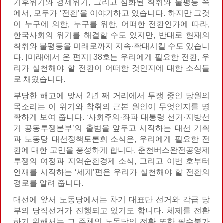
기후위기와 경제위기, 그리고 심화된 착취와 불평등 속
에서, 모두가 ‘전환’을 이야기하고 있습니다. 하지만 그것
이 누구에 의한, 누구를 위한, 어떠한 전환인가에 따라,
한국사회의 위기를 해결할 수도 있지만, 반대로 현재의
착취와 불평등을 미래로까지 지속·확대시킬 수도 있습니
다. [미래에서 온 편지] 38호는 우리에게 필요한 전환, 우
리가 실천해야 할 전환이 어떠한 것인지에 대한 소식들
로 채웠습니다.
부당한 해고에 맞서 2년 째 거리에서 투쟁 중인 당원의
목소리는 이 위기와 착취의 근본 원인이 무엇인지를 명
확하게 보여 줍니다. ‘사회주의·좌파 대통령 선거·지방선
거 공동투쟁본부’의 출범을 앞두고 시작하는 대선 기획
과 노동당 대선정책토론회 소식은, 우리에게 필요한 전
환에 대한 고민을 풍성하게 합니다. 춘천버스완전공영제
투쟁의 여정과 지역순환경제 소식, 그리고 이번 호부터
연재를 시작하는 ‘세계’편은 우리가 실천해야 할 전환의
경로를 알려 줍니다.
대선에 앞서 노동당에서는 차기 대표단 선거와 각급 당
부의 당직선거가 진행되고 있기도 합니다. 체제를 전환
하기 위해서는 그 주체인 노동당의 전환 또한 필수불가