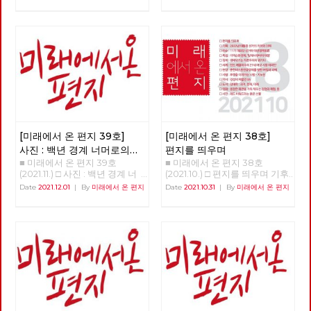
기후 위기에 대응하는 활동가들
기 거대한 천사가 등장한다. 천
이 올해(2021년) 초부터 6개월
사는 당황하는 사람에게 앞으로
이라는 짧지 않은 시간 동안 토
얼마 후, 모월 모일 모시에 지옥
론과 집필, 검토의 과정을 거쳐
에 갈 것이라는 “고지”를 남기고
20개의 테제로 된 『기후정의선
사라지고, 그 시간이 되면 흉측
언 2021』를 팸플릿 형식으로
한 지옥의 사자가 등장해 고지를
출판했다. 최근 들어 기후 위기
받은 사람을 산 채로 태워 죽이
에 대한 관심이 높아지고 있다.
는 “시연”을 벌인다. 그리고 이
기후 위기, 경제 위기, 감염병 위
모든 과정은 주위에 있는 다른
기 등 모든 이들의 생활에 영향
사람들에게도 똑같이 보여지며,
을 미치는 위기의 고통이 평등하
사진 촬영이나 영상 녹화, 심지
지 않다는 것을 우리는 경험했
어 실시간 방송도 할 수 있다. 신
[미래에서 온 편지 39호]
[미래에서 온 편지 38호]
다. 위기는 상시적으로 발생하고
흥 종교인 “새진리회”는 이런 현
사진 : 백년 경계 너머로의
편지를 띄우며
있으며, 그 위기의 고통은 사회
상에 대해 누구보다 빠르게, 쉽
■ 미래에서 온 편지 39호
■ 미래에서 온 편지 38호
여정
적 약자에게 더욱 가혹하게 작동
게 받아들일 수 있는 해석을 내
(2021.11.) □ 사진 : 백년 경계 너
(2021.10.) □ 편지를 띄우며 기후
하고, 국가와 사회는 그들에게
놓는다. 이 현상은 인간 세상에
머로의 여정 >>>>>> 업로드 준
위기와 경제위기, 그리고 심화된
Date
2021.12.01
|
By
미래에서 온 편지
Date
2021.10.31
|
By
미래에서 온 편지
전혀 도움이 되지 못하고 있다.
만연한 악을 더 이상 두고 볼 수
비중 <<<<<<
착취와 불평등 속에서, 모두가
기후정의 활동가들은 『기후정
없는 신이 내리는 직접 개입이
‘전환’을 이야기하고 있습니다.
의선어 2021』에서 “기후 위기
다, “고지”를 받은 인간은 자신이
하지만 그것이 누구에 의한, 누
는 불평등한 사회의 위기이고 민
저지를 죄에 대한 합당한 대가를
구를 위한, 어떠한 전환인가에
주주의의 위기”이며, 이를 극복
치르는 것이며 그렇기 때문에 자
따라, 한국사회의 위기를 해결할
하기 위해서는 “현재의 자본주
신의 죄를 만인 앞에 낱낱이 고
수도 있지만, 반대로 현재의 착
의적 성장 체제를 변혁하지 않고
하고 모두가 보는 앞에서 “시
취와 불평등을 미래로까지 지속·
서는 해결이 불가능”하다고 진
연”을 받아야 한다, 만일 자신의
확대시킬 수도 있습니다. [미래
단하고, 기후정의운동이 이를 말
가족 중 누군가가 “고지”를 받는
에서 온 편지] 38호는 우리에게
하는데 주저하지 말아야 한다고
다면 가족들 모두가 그의 죄를
필요한 전환, 우리가 실천해야
주장한다. 이 선언문이 “한국 기
고백하고 함께 뉘우쳐야 하며,
할 전환이 어떠한 것인지에 대한
후정의운동의 방향타가 될 수 있
죄인을 감싸고 감추는 것 역시