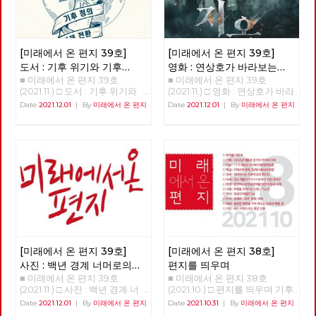
[미래에서 온 편지 39호]
[미래에서 온 편지 39호]
도서 : 기후 위기와 기후
영화 : 연상호가 바라보는
■ 미래에서 온 편지 39호
■ 미래에서 온 편지 39호
불평등 극복을 위한 투쟁
세상 - 지옥
(2021.11.) □ 도서 : 기후 위기와
(2021.11.) □ 영화 : 연상호가 바라
기후 불평등 극복을 위한 투쟁
보는 세상 - 지옥 박수영 평소와
Date
2021.12.01
|
By
미래에서 온 편지
Date
2021.12.01
|
By
미래에서 온 편지
강용준 노동자정치행동 위원장
다를 것 없는 일상 속에서 갑자
기후 위기에 대응하는 활동가들
기 거대한 천사가 등장한다. 천
이 올해(2021년) 초부터 6개월
사는 당황하는 사람에게 앞으로
이라는 짧지 않은 시간 동안 토
얼마 후, 모월 모일 모시에 지옥
론과 집필, 검토의 과정을 거쳐
에 갈 것이라는 “고지”를 남기고
20개의 테제로 된 『기후정의선
사라지고, 그 시간이 되면 흉측
언 2021』를 팸플릿 형식으로
한 지옥의 사자가 등장해 고지를
출판했다. 최근 들어 기후 위기
받은 사람을 산 채로 태워 죽이
에 대한 관심이 높아지고 있다.
는 “시연”을 벌인다. 그리고 이
기후 위기, 경제 위기, 감염병 위
모든 과정은 주위에 있는 다른
기 등 모든 이들의 생활에 영향
사람들에게도 똑같이 보여지며,
을 미치는 위기의 고통이 평등하
사진 촬영이나 영상 녹화, 심지
지 않다는 것을 우리는 경험했
어 실시간 방송도 할 수 있다. 신
[미래에서 온 편지 39호]
[미래에서 온 편지 38호]
다. 위기는 상시적으로 발생하고
흥 종교인 “새진리회”는 이런 현
사진 : 백년 경계 너머로의
편지를 띄우며
있으며, 그 위기의 고통은 사회
상에 대해 누구보다 빠르게, 쉽
■ 미래에서 온 편지 39호
■ 미래에서 온 편지 38호
여정
적 약자에게 더욱 가혹하게 작동
게 받아들일 수 있는 해석을 내
(2021.11.) □ 사진 : 백년 경계 너
(2021.10.) □ 편지를 띄우며 기후
하고, 국가와 사회는 그들에게
놓는다. 이 현상은 인간 세상에
머로의 여정 >>>>>> 업로드 준
위기와 경제위기, 그리고 심화된
Date
2021.12.01
|
By
미래에서 온 편지
Date
2021.10.31
|
By
미래에서 온 편지
전혀 도움이 되지 못하고 있다.
만연한 악을 더 이상 두고 볼 수
비중 <<<<<<
착취와 불평등 속에서, 모두가