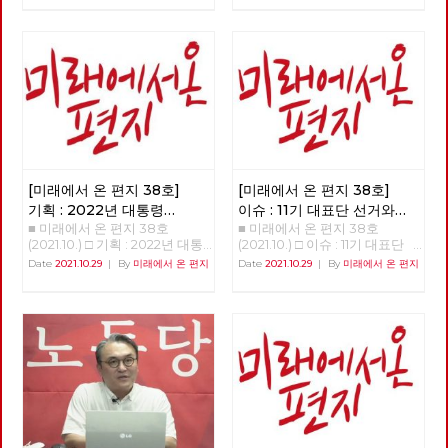
기후정의 활동가들은 『기후정
없는 신이 내리는 직접 개입이
‘전환’을 이야기하고 있습니다.
의선어 2021』에서 “기후 위기
다, “고지”를 받은 인간은 자신이
하지만 그것이 누구에 의한, 누
는 불평등한 사회의 위기이고 민
저지를 죄에 대한 합당한 대가를
구를 위한, 어떠한 전환인가에
주주의의 위기”이며, 이를 극복
치르는 것이며 그렇기 때문에 자
따라, 한국사회의 위기를 해결할
하기 위해서는 “현재의 자본주
신의 죄를 만인 앞에 낱낱이 고
수도 있지만, 반대로 현재의 착
의적 성장 체제를 변혁하지 않고
하고 모두가 보는 앞에서 “시
취와 불평등을 미래로까지 지속·
서는 해결이 불가능”하다고 진
연”을 받아야 한다, 만일 자신의
확대시킬 수도 있습니다. [미래
단하고, 기후정의운동이 이를 말
가족 중 누군가가 “고지”를 받는
에서 온 편지] 38호는 우리에게
하는데 주저하지 말아야 한다고
다면 가족들 모두가 그의 죄를
필요한 전환, 우리가 실천해야
주장한다. 이 선언문이 “한국 기
고백하고 함께 뉘우쳐야 하며,
할 전환이 어떠한 것인지에 대한
후정의운동의 방향타가 될 수 있
죄인을 감싸고 감추는 것 역시
소식들로 채웠습니다. 부당한 해
기를 희망한다”고 밝히면서, “기
신의 뜻을 거스르는 죄이다, 등
고에 맞서 2년 째 거리에서 투쟁
[미래에서 온 편지 38호]
[미래에서 온 편지 38호]
존의 기후 운동, 그리고 무관심
이 그것이다. 이 해석이 대부분
중인 당원의 목소리는 이 위기와
했던 여러 사회 운동에 대한 매
의 사람들에게 받아들여지며 새
기획 : 2022년 대통령
이슈 : 11기 대표단 선거와
착취의 근본 원인이 무엇인지를
서운 비판과 도전”이며, “기후 위
진리회는 엄청난 규모의 교세는
■ 미래에서 온 편지 38호
■ 미래에서 온 편지 38호
선거의 의미와 과제
(1)
대선 정책 토론
명확하게 보여 줍니다. ‘사회주
기만이 아니라 불평등과 민주주
물론, 정계 및 사법 영역에까지
(2021.10.) □ 기획 : 2022년 대통
(2021.10.) □ 이슈 : 11기 대표단
의·좌파 대통령 선거·지방선거
의의 위기를 넘어서려는 많은 운
도 영향력을 행사하는 막강한 조
령 선거의 의미와 과제 함께, 바
선거와 대선 정책 토론
Date
2021.10.29
|
By
미래에서 온 편지
Date
2021.10.29
|
By
미래에서 온 편지
공동투쟁본부’의 출범을 앞두고
동들과 연대의 고리”가 만들어
직이 된다. 새진리회는 자신의
로 지금 시작하자 이갑용 노동당
>>>>>>>>> 업로드 준비중
시작하는 대선 기획과 노동당 대
지기를 희망한다. 기후 위기, 경
이 권력을 바탕으로 “고지” 및
고문, 전 민주노총 위원장 2022
<<<<<<<<<<
선정책토론회 소식은, 우리에게
제 위기, 감염병 위기 등 우리의
“시연”에 대해 자신들과 다른 해
년 대통령 선거를 앞두고 노동당
필요한 전환에 대한 고민을 풍성
일상생활을 위협하는 다양한 위
석을 하는 모든 사람과 집단을
과 사회변혁노동자당(이하 변혁
하게 합니다. 춘천버스완전공영
기는 결국 자본주의의 끝없는 탐
억압하고 파괴한다. 지난 11월 19
당)이 사회주의 후보로 공동으
제 투쟁의 여정과 지역순환경제
욕에서 발생하는 것이며, 이를
일 넷플릭스 체널을 통해 공개된
로 대통령 선거를 치르자는 중요
소식, 그리고 이번 호부터 연재
극복하기 위해서는 ‘체제를 전
연상호 감독의 <지옥>은 위와
한 결정을 했다. 미약한 힘이기
를 시작하는 ‘세계’편은 우리가
환’해야 한다. 우리에게 주어진
같은 상상을 통해 “사실 지금 여
는 했지만 노동당은 보수정당들
실천해야 할 전환의 경로를 알려
시간은 그리 많지 않다. 이 100
기 우리가 살고 있는 현실이야말
사이에서 쓰러진 진보와 사회주
줍니다. 대선에 앞서 노동당에서
여 쪽의 글을 통해 모두가 함께
로 지옥인 것인 아닐까?”라는 질
의 실현이라는 처음의 약속을 지
는 차기 대표단 선거와 각급 당
사는 세상을 위해, 기후 위기와
문을 던져준다. 중세시대 마녀사
키기 위해 힘겹게 견뎌왔다. 변
부의 당직선거가 진행되고 있기