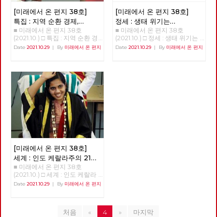
기후 불평등 극복을 위한 투쟁을
냥에서 모티브를 가져온 것으로
혁당 역시 수십 년을 노동자 민
도 합니다. 체제를 전환하기 위
만들어 가는데 작은 길잡이가 되
보이는, 당사자도 도저히 납득하
중의 버팀목이 되는 것에 주저함
[미래에서 온 편지 38호]
[미래에서 온 편지 38호]
해서는 그 주체인 노동당의 전환
었으면 한다.
기 힘든 “고지”나 정해진 때만 되
이 없었던 투쟁하는 정치조직이
또한 필수불가결합니다. 그리고
특집 : 지역 순환 경제,
정세 : 생태 위기는
면 장소에 상관없이 벌어지는
다. 양 당은 선거라는 공간에서
노동당의 전환이란 각 지역과 현
■ 미래에서 온 편지 38호
■ 미래에서 온 편지 38호
'밑에서부터의 대항'
자본주의의 위기다
“시연”은 현 시기에도 인터넷에
노동자 민중에게 미치는 영향력
장 당원들의 보다 실천적인 전환
(2021.10.) □ 특집 : 지역 순환 경
(2021.10.) □ 정세 : 생태 위기는
서 만연하고 있는 “좌표찍기”,
을 경험한 정당들이기에 2022
을 통해서만 이루어질 수 있을
제, 민주적 로컬의 글로벌화 [기
자본주의의 위기다 생태위기는
“조리돌림”이 바로 연상되기도
Date
2021.10.29
|
By
미래에서 온 편지
Date
2021.10.29
|
By
미래에서 온 편지
년 치러지는 대통령 선거에 함께
것입니다. 소중한 우리들의 고민
획강연 '체제전환' 6부 양준호]
자본주의의 위기다 이승무 정책
한다. 이 드라마의 직접적인 원
하자고 조직적 결정을 했다. 노
과 실천들이 더 멀리까지 더 가
'지역순환경제, 민주적 로컬의
위원 1. 생태경제 이론들의 배경
작은 2019년부터 네이버 웹툰을
동해방과 민중의 지킴이로 시작
깝게 연결되어, 사회주의 실현을
글로벌화-관료제적 중앙-독점
최근 국내외적으로 생태사회주
통해 연재된 동명의 웹툰이지만,
한 진보정당이 분열하며 지금은
향한 정치적 무기로서 노동당의
자본에 대한 '밑에서부터의' 대
의, 기후 중립 등에 대한 논의가
기본 모티브는 연상호 감독의 대
사회주의를 문구로도 사용하지
강화와 확대에 조금이나마 도움
항' 지역순환경제란 반갑습니
진행되고 있다. 그런 주장들이
학교 졸업작품인 <지옥: 두 개의
않는 가운데, 사회주의 정치의
이 되기를 바라며, 복간 후 여섯
다. ‘지역순환경제’라는 개념을
지금의 생태 위기 극복을 위해
삶>이다. 천사에 의해 지옥(part
뿌리가 튼튼히 자리를 잡아 가고
번째 편지를 띄웁니다. [미래에
아실 것이다. 지역에서 돈이 순
경제 시스템 또는 경제 운용 원
1), 또는 천국(part 2)에 가게 된
있다. 이런 가운데, 2022년 대통
서 온 편지] 편집위원회 김석정
환하는 흐름을 가리키는 개념이
리의 커다란 변화가 필요하다는
다는 고지를 받은 주인공의 현재
령 선거를 앞두고, 민주노총의
나도원 안보영 이용규 적야 정상
다. 지역화폐 같은 것이 구체적
것을 전제로 해서 나온 것이라고
의 삶이 어떻게 망가지는지를 보
전직 간부들과 전직 노동운동가
천 현린 [제목을 누르면 내용을
인 사례다. 그런데 이것이 계급
할 수 있고 각각이 상당한 고민
여주는 이 작품은 연상호 감독이
들이 속속 민주당으로 들어가고
볼 수 있습니다] □ 편지를 띄우
적으로 진보적인 개념이다. 지역
의 결과이면서 나름의 사상적인
가지고 있는 “사람이 사람이 아
있다. 민주노동당부터 지금까지
며 □ 기획 : 2022년 대통령 선거
안에서만 돈이 돌고, 지역의 소
배경들도 가지고 있다고 보인다.
니게 하는 원인에 대한 탐구”라
20년의 세월을 함께하다 민주당
의 의미와 과제 □ 이슈 : 11기 대
득이 지역에서 소비되고 지역의
주류 경제학은 생산 요소를 노
[미래에서 온 편지 38호]
는 주제의식을 선명하게 드러내
으로 가는 사람들은, 분열만 하
표단 선거와 대선 정책 토론 □
기업이 지역 내 다른 기업으로
동과 자본, 부존 자원으로 추상
고 있으며, 이 주제의식은 웹툰
고 있는 진보정당으로는 전망이
세계 : 인도 케랄라주의 21세
특집 : 지역 순환 경제, '밑에서부
재투자하는 완결적 지역순환경
적으로 파악하고 시장경제의 균
과 드라마를 거치며 고지받은 당
없다고, 그래서 떠난다고 자신을
■ 미래에서 온 편지 38호
여성 시장 아리얀
(1)
터의 대항' □ 정세 : 생태 위기는
제가 구축된다는 것은, 지역을
형 체계를 수립한 다음에 역시
사자를 넘어서 주변 인물, 사회
합리화한다. 민주노총 내의 활동
(2021.10.) □ 세계 : 인도 케랄라
자본주의의 위기다 □ 세계
잠식하는 글로벌 독점 자본이나
추상적인 가치물인 화폐와 금융
전반으로까지 의미를 확장시키
가들이 진보정당을 비판하는 내
주의 21세 여성 시장 아리얀 21살
: 인도 케랄라주의 21세 여성 시
Date
2021.10.29
|
By
미래에서 온 편지
대기업과의 대항관계가 구축되
을 가지고서 경기 변동과 거시
고 있다. “사람으로써 존재할 수
용이 민주당으로 떠난 사람들의
의 여성 아리얀은 어떻게 3천4
장 아리얀 □ 현장 : 춘천버스완
는 것이다. 신자유주의적 세계화
경제를 설명하는 쪽으로 이론을
있는 조건”에 대한 연상호 감독
비판과 다르지 않다. 수구정당
백만이 사는 인도 케랄라 주의
전공영제를 향한 여정과 과제 □
로 지역이 피폐해지고 있는 상황
발달시켰다. 물질적인 노동 과
의 관심은 그의 다른 전작, 특히
국민의힘이 민주노총을 적대시
수도 티루바난타푸람의 시장이
사람 : 투쟁을 이어가는 사람 -
에서 지역이 이에 대항하기 위해
정과 기술에 따른 물질의 흐름을
<돼지의 왕>, <창>, <사이비> 같
하지만 진보정당을 비난하지 않
처음
«
4
»
마지막
되었는가? 정호영(노동당 국제
기노진 □ 역사 : 경성의 재발견
서는 지속 가능한, 경제적 생명
화폐와 가치의 흐름과 병행하여