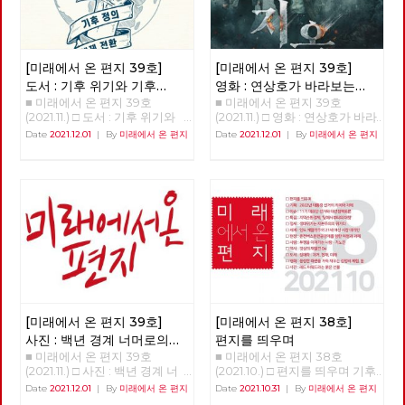
[미래에서 온 편지 39호]
[미래에서 온 편지 39호]
도서 : 기후 위기와 기후
영화 : 연상호가 바라보는
■ 미래에서 온 편지 39호
■ 미래에서 온 편지 39호
불평등 극복을 위한 투쟁
세상 - 지옥
(2021.11.) □ 도서 : 기후 위기와
(2021.11.) □ 영화 : 연상호가 바라
기후 불평등 극복을 위한 투쟁
보는 세상 - 지옥 박수영 평소와
Date
2021.12.01
|
By
미래에서 온 편지
Date
2021.12.01
|
By
미래에서 온 편지
강용준 노동자정치행동 위원장
다를 것 없는 일상 속에서 갑자
기후 위기에 대응하는 활동가들
기 거대한 천사가 등장한다. 천
이 올해(2021년) 초부터 6개월
사는 당황하는 사람에게 앞으로
이라는 짧지 않은 시간 동안 토
얼마 후, 모월 모일 모시에 지옥
론과 집필, 검토의 과정을 거쳐
에 갈 것이라는 “고지”를 남기고
20개의 테제로 된 『기후정의선
사라지고, 그 시간이 되면 흉측
언 2021』를 팸플릿 형식으로
한 지옥의 사자가 등장해 고지를
출판했다. 최근 들어 기후 위기
받은 사람을 산 채로 태워 죽이
에 대한 관심이 높아지고 있다.
는 “시연”을 벌인다. 그리고 이
기후 위기, 경제 위기, 감염병 위
모든 과정은 주위에 있는 다른
기 등 모든 이들의 생활에 영향
사람들에게도 똑같이 보여지며,
을 미치는 위기의 고통이 평등하
사진 촬영이나 영상 녹화, 심지
지 않다는 것을 우리는 경험했
어 실시간 방송도 할 수 있다. 신
[미래에서 온 편지 39호]
[미래에서 온 편지 38호]
다. 위기는 상시적으로 발생하고
흥 종교인 “새진리회”는 이런 현
사진 : 백년 경계 너머로의
편지를 띄우며
있으며, 그 위기의 고통은 사회
상에 대해 누구보다 빠르게, 쉽
■ 미래에서 온 편지 39호
■ 미래에서 온 편지 38호
여정
적 약자에게 더욱 가혹하게 작동
게 받아들일 수 있는 해석을 내
(2021.11.) □ 사진 : 백년 경계 너
(2021.10.) □ 편지를 띄우며 기후
하고, 국가와 사회는 그들에게
놓는다. 이 현상은 인간 세상에
머로의 여정 >>>>>> 업로드 준
위기와 경제위기, 그리고 심화된
Date
2021.12.01
|
By
미래에서 온 편지
Date
2021.10.31
|
By
미래에서 온 편지
전혀 도움이 되지 못하고 있다.
만연한 악을 더 이상 두고 볼 수
비중 <<<<<<
착취와 불평등 속에서, 모두가