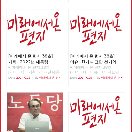
기후정의 활동가들은 『기후정
없는 신이 내리는 직접 개입이
‘전환’을 이야기하고 있습니다.
의선어 2021』에서 “기후 위기
다, “고지”를 받은 인간은 자신이
하지만 그것이 누구에 의한, 누
는 불평등한 사회의 위기이고 민
저지를 죄에 대한 합당한 대가를
구를 위한, 어떠한 전환인가에
주주의의 위기”이며, 이를 극복
치르는 것이며 그렇기 때문에 자
따라, 한국사회의 위기를 해결할
하기 위해서는 “현재의 자본주
신의 죄를 만인 앞에 낱낱이 고
수도 있지만, 반대로 현재의 착
의적 성장 체제를 변혁하지 않고
하고 모두가 보는 앞에서 “시
취와 불평등을 미래로까지 지속·
서는 해결이 불가능”하다고 진
연”을 받아야 한다, 만일 자신의
확대시킬 수도 있습니다. [미래
단하고, 기후정의운동이 이를 말
가족 중 누군가가 “고지”를 받는
에서 온 편지] 38호는 우리에게
하는데 주저하지 말아야 한다고
다면 가족들 모두가 그의 죄를
필요한 전환, 우리가 실천해야
주장한다. 이 선언문이 “한국 기
고백하고 함께 뉘우쳐야 하며,
할 전환이 어떠한 것인지에 대한
후정의운동의 방향타가 될 수 있
죄인을 감싸고 감추는 것 역시
소식들로 채웠습니다. 부당한 해
기를 희망한다”고 밝히면서, “기
신의 뜻을 거스르는 죄이다, 등
고에 맞서 2년 째 거리에서 투쟁
[미래에서 온 편지 38호]
[미래에서 온 편지 38호]
존의 기후 운동, 그리고 무관심
이 그것이다. 이 해석이 대부분
중인 당원의 목소리는 이 위기와
했던 여러 사회 운동에 대한 매
의 사람들에게 받아들여지며 새
기획 : 2022년 대통령
이슈 : 11기 대표단 선거와
착취의 근본 원인이 무엇인지를
서운 비판과 도전”이며, “기후 위
진리회는 엄청난 규모의 교세는
■ 미래에서 온 편지 38호
■ 미래에서 온 편지 38호
선거의 의미와 과제
(1)
대선 정책 토론
명확하게 보여 줍니다. ‘사회주
기만이 아니라 불평등과 민주주
물론, 정계 및 사법 영역에까지
(2021.10.) □ 기획 : 2022년 대통
(2021.10.) □ 이슈 : 11기 대표단
의·좌파 대통령 선거·지방선거
의의 위기를 넘어서려는 많은 운
도 영향력을 행사하는 막강한 조
령 선거의 의미와 과제 함께, 바
선거와 대선 정책 토론
Date
2021.10.29
|
By
미래에서 온 편지
Date
2021.10.29
|
By
미래에서 온 편지
공동투쟁본부’의 출범을 앞두고
동들과 연대의 고리”가 만들어
직이 된다. 새진리회는 자신의
로 지금 시작하자 이갑용 노동당
>>>>>>>>> 업로드 준비중
시작하는 대선 기획과 노동당 대
지기를 희망한다. 기후 위기, 경
이 권력을 바탕으로 “고지” 및
고문, 전 민주노총 위원장 2022
<<<<<<<<<<
선정책토론회 소식은, 우리에게
제 위기, 감염병 위기 등 우리의
“시연”에 대해 자신들과 다른 해
년 대통령 선거를 앞두고 노동당
필요한 전환에 대한 고민을 풍성
일상생활을 위협하는 다양한 위
석을 하는 모든 사람과 집단을
과 사회변혁노동자당(이하 변혁
하게 합니다. 춘천버스완전공영
기는 결국 자본주의의 끝없는 탐
억압하고 파괴한다. 지난 11월 19
당)이 사회주의 후보로 공동으
제 투쟁의 여정과 지역순환경제
욕에서 발생하는 것이며, 이를
일 넷플릭스 체널을 통해 공개된
로 대통령 선거를 치르자는 중요
소식, 그리고 이번 호부터 연재
극복하기 위해서는 ‘체제를 전
연상호 감독의 <지옥>은 위와
한 결정을 했다. 미약한 힘이기
를 시작하는 ‘세계’편은 우리가
환’해야 한다. 우리에게 주어진
같은 상상을 통해 “사실 지금 여
는 했지만 노동당은 보수정당들
실천해야 할 전환의 경로를 알려
시간은 그리 많지 않다. 이 100
기 우리가 살고 있는 현실이야말
사이에서 쓰러진 진보와 사회주
줍니다. 대선에 앞서 노동당에서
여 쪽의 글을 통해 모두가 함께
로 지옥인 것인 아닐까?”라는 질
의 실현이라는 처음의 약속을 지
는 차기 대표단 선거와 각급 당
사는 세상을 위해, 기후 위기와
문을 던져준다. 중세시대 마녀사
키기 위해 힘겹게 견뎌왔다. 변
부의 당직선거가 진행되고 있기