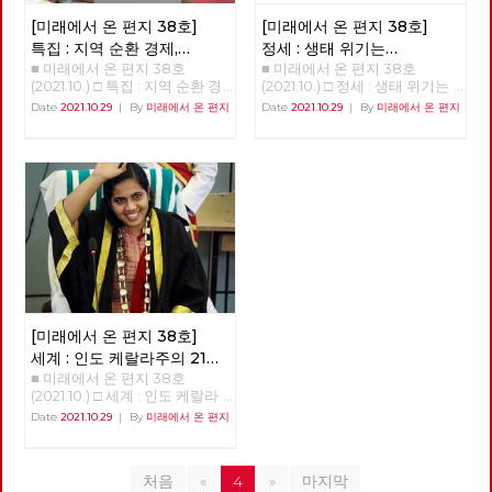
기후 불평등 극복을 위한 투쟁을
냥에서 모티브를 가져온 것으로
혁당 역시 수십 년을 노동자 민
도 합니다. 체제를 전환하기 위
만들어 가는데 작은 길잡이가 되
보이는, 당사자도 도저히 납득하
중의 버팀목이 되는 것에 주저함
[미래에서 온 편지 38호]
[미래에서 온 편지 38호]
해서는 그 주체인 노동당의 전환
었으면 한다.
기 힘든 “고지”나 정해진 때만 되
이 없었던 투쟁하는 정치조직이
또한 필수불가결합니다. 그리고
특집 : 지역 순환 경제,
정세 : 생태 위기는
면 장소에 상관없이 벌어지는
다. 양 당은 선거라는 공간에서
노동당의 전환이란 각 지역과 현
■ 미래에서 온 편지 38호
■ 미래에서 온 편지 38호
'밑에서부터의 대항'
자본주의의 위기다
“시연”은 현 시기에도 인터넷에
노동자 민중에게 미치는 영향력
장 당원들의 보다 실천적인 전환
(2021.10.) □ 특집 : 지역 순환 경
(2021.10.) □ 정세 : 생태 위기는
서 만연하고 있는 “좌표찍기”,
을 경험한 정당들이기에 2022
을 통해서만 이루어질 수 있을
제, 민주적 로컬의 글로벌화 [기
자본주의의 위기다 생태위기는
“조리돌림”이 바로 연상되기도
Date
2021.10.29
|
By
미래에서 온 편지
Date
2021.10.29
|
By
미래에서 온 편지
년 치러지는 대통령 선거에 함께
것입니다. 소중한 우리들의 고민
획강연 '체제전환' 6부 양준호]
자본주의의 위기다 이승무 정책
한다. 이 드라마의 직접적인 원
하자고 조직적 결정을 했다. 노
과 실천들이 더 멀리까지 더 가
'지역순환경제, 민주적 로컬의
위원 1. 생태경제 이론들의 배경
작은 2019년부터 네이버 웹툰을
동해방과 민중의 지킴이로 시작
깝게 연결되어, 사회주의 실현을
글로벌화-관료제적 중앙-독점
최근 국내외적으로 생태사회주
통해 연재된 동명의 웹툰이지만,
한 진보정당이 분열하며 지금은
향한 정치적 무기로서 노동당의
자본에 대한 '밑에서부터의' 대
의, 기후 중립 등에 대한 논의가
기본 모티브는 연상호 감독의 대
사회주의를 문구로도 사용하지
강화와 확대에 조금이나마 도움
항' 지역순환경제란 반갑습니
진행되고 있다. 그런 주장들이
학교 졸업작품인 <지옥: 두 개의
않는 가운데, 사회주의 정치의
이 되기를 바라며, 복간 후 여섯
다. ‘지역순환경제’라는 개념을
지금의 생태 위기 극복을 위해
삶>이다. 천사에 의해 지옥(part
뿌리가 튼튼히 자리를 잡아 가고
번째 편지를 띄웁니다. [미래에
아실 것이다. 지역에서 돈이 순
경제 시스템 또는 경제 운용 원
1), 또는 천국(part 2)에 가게 된
있다. 이런 가운데, 2022년 대통
서 온 편지] 편집위원회 김석정
환하는 흐름을 가리키는 개념이
리의 커다란 변화가 필요하다는
다는 고지를 받은 주인공의 현재
령 선거를 앞두고, 민주노총의
나도원 안보영 이용규 적야 정상
다. 지역화폐 같은 것이 구체적
것을 전제로 해서 나온 것이라고
의 삶이 어떻게 망가지는지를 보
전직 간부들과 전직 노동운동가
천 현린 [제목을 누르면 내용을
인 사례다. 그런데 이것이 계급
할 수 있고 각각이 상당한 고민
여주는 이 작품은 연상호 감독이
들이 속속 민주당으로 들어가고
볼 수 있습니다] □ 편지를 띄우
적으로 진보적인 개념이다. 지역
의 결과이면서 나름의 사상적인
가지고 있는 “사람이 사람이 아
있다. 민주노동당부터 지금까지
며 □ 기획 : 2022년 대통령 선거
안에서만 돈이 돌고, 지역의 소
배경들도 가지고 있다고 보인다.
니게 하는 원인에 대한 탐구”라
20년의 세월을 함께하다 민주당
의 의미와 과제 □ 이슈 : 11기 대
득이 지역에서 소비되고 지역의
주류 경제학은 생산 요소를 노
[미래에서 온 편지 38호]
는 주제의식을 선명하게 드러내
으로 가는 사람들은, 분열만 하
표단 선거와 대선 정책 토론 □
기업이 지역 내 다른 기업으로
동과 자본, 부존 자원으로 추상
고 있으며, 이 주제의식은 웹툰
고 있는 진보정당으로는 전망이
세계 : 인도 케랄라주의 21세
특집 : 지역 순환 경제, '밑에서부
재투자하는 완결적 지역순환경
적으로 파악하고 시장경제의 균
과 드라마를 거치며 고지받은 당
없다고, 그래서 떠난다고 자신을
■ 미래에서 온 편지 38호
여성 시장 아리얀
(1)
터의 대항' □ 정세 : 생태 위기는
제가 구축된다는 것은, 지역을
형 체계를 수립한 다음에 역시
사자를 넘어서 주변 인물, 사회
합리화한다. 민주노총 내의 활동
(2021.10.) □ 세계 : 인도 케랄라
자본주의의 위기다 □ 세계
잠식하는 글로벌 독점 자본이나
추상적인 가치물인 화폐와 금융
전반으로까지 의미를 확장시키
가들이 진보정당을 비판하는 내
주의 21세 여성 시장 아리얀 21살
: 인도 케랄라주의 21세 여성 시
Date
2021.10.29
|
By
미래에서 온 편지
대기업과의 대항관계가 구축되
을 가지고서 경기 변동과 거시
고 있다. “사람으로써 존재할 수
용이 민주당으로 떠난 사람들의
의 여성 아리얀은 어떻게 3천4
장 아리얀 □ 현장 : 춘천버스완
는 것이다. 신자유주의적 세계화
경제를 설명하는 쪽으로 이론을
있는 조건”에 대한 연상호 감독
비판과 다르지 않다. 수구정당
백만이 사는 인도 케랄라 주의
전공영제를 향한 여정과 과제 □
로 지역이 피폐해지고 있는 상황
발달시켰다. 물질적인 노동 과
의 관심은 그의 다른 전작, 특히
국민의힘이 민주노총을 적대시
수도 티루바난타푸람의 시장이
사람 : 투쟁을 이어가는 사람 -
에서 지역이 이에 대항하기 위해
정과 기술에 따른 물질의 흐름을
<돼지의 왕>, <창>, <사이비> 같
하지만 진보정당을 비난하지 않
처음
«
4
»
마지막
되었는가? 정호영(노동당 국제
기노진 □ 역사 : 경성의 재발견
서는 지속 가능한, 경제적 생명
화폐와 가치의 흐름과 병행하여