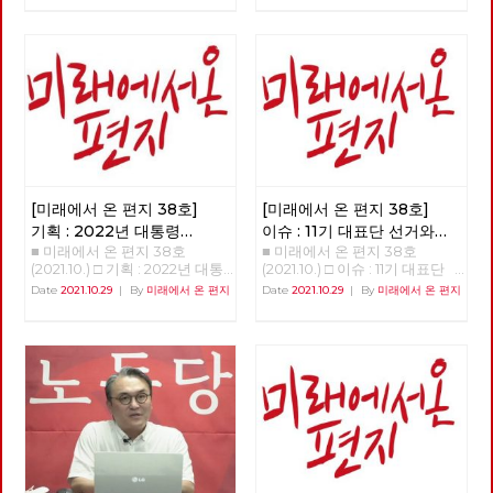
기후정의 활동가들은 『기후정
없는 신이 내리는 직접 개입이
‘전환’을 이야기하고 있습니다.
의선어 2021』에서 “기후 위기
다, “고지”를 받은 인간은 자신이
하지만 그것이 누구에 의한, 누
는 불평등한 사회의 위기이고 민
저지를 죄에 대한 합당한 대가를
구를 위한, 어떠한 전환인가에
주주의의 위기”이며, 이를 극복
치르는 것이며 그렇기 때문에 자
따라, 한국사회의 위기를 해결할
하기 위해서는 “현재의 자본주
신의 죄를 만인 앞에 낱낱이 고
수도 있지만, 반대로 현재의 착
의적 성장 체제를 변혁하지 않고
하고 모두가 보는 앞에서 “시
취와 불평등을 미래로까지 지속·
서는 해결이 불가능”하다고 진
연”을 받아야 한다, 만일 자신의
확대시킬 수도 있습니다. [미래
단하고, 기후정의운동이 이를 말
가족 중 누군가가 “고지”를 받는
에서 온 편지] 38호는 우리에게
하는데 주저하지 말아야 한다고
다면 가족들 모두가 그의 죄를
필요한 전환, 우리가 실천해야
주장한다. 이 선언문이 “한국 기
고백하고 함께 뉘우쳐야 하며,
할 전환이 어떠한 것인지에 대한
후정의운동의 방향타가 될 수 있
죄인을 감싸고 감추는 것 역시
소식들로 채웠습니다. 부당한 해
기를 희망한다”고 밝히면서, “기
신의 뜻을 거스르는 죄이다, 등
고에 맞서 2년 째 거리에서 투쟁
[미래에서 온 편지 38호]
[미래에서 온 편지 38호]
존의 기후 운동, 그리고 무관심
이 그것이다. 이 해석이 대부분
중인 당원의 목소리는 이 위기와
했던 여러 사회 운동에 대한 매
의 사람들에게 받아들여지며 새
기획 : 2022년 대통령
이슈 : 11기 대표단 선거와
착취의 근본 원인이 무엇인지를
서운 비판과 도전”이며, “기후 위
진리회는 엄청난 규모의 교세는
■ 미래에서 온 편지 38호
■ 미래에서 온 편지 38호
선거의 의미와 과제
(1)
대선 정책 토론
명확하게 보여 줍니다. ‘사회주
기만이 아니라 불평등과 민주주
물론, 정계 및 사법 영역에까지
(2021.10.) □ 기획 : 2022년 대통
(2021.10.) □ 이슈 : 11기 대표단
의·좌파 대통령 선거·지방선거
의의 위기를 넘어서려는 많은 운
도 영향력을 행사하는 막강한 조
령 선거의 의미와 과제 함께, 바
선거와 대선 정책 토론
Date
2021.10.29
|
By
미래에서 온 편지
Date
2021.10.29
|
By
미래에서 온 편지
공동투쟁본부’의 출범을 앞두고
동들과 연대의 고리”가 만들어
직이 된다. 새진리회는 자신의
로 지금 시작하자 이갑용 노동당
>>>>>>>>> 업로드 준비중
시작하는 대선 기획과 노동당 대
지기를 희망한다. 기후 위기, 경
이 권력을 바탕으로 “고지” 및
고문, 전 민주노총 위원장 2022
<<<<<<<<<<
선정책토론회 소식은, 우리에게
제 위기, 감염병 위기 등 우리의
“시연”에 대해 자신들과 다른 해
년 대통령 선거를 앞두고 노동당
필요한 전환에 대한 고민을 풍성
일상생활을 위협하는 다양한 위
석을 하는 모든 사람과 집단을
과 사회변혁노동자당(이하 변혁
하게 합니다. 춘천버스완전공영
기는 결국 자본주의의 끝없는 탐
억압하고 파괴한다. 지난 11월 19
당)이 사회주의 후보로 공동으
제 투쟁의 여정과 지역순환경제
욕에서 발생하는 것이며, 이를
일 넷플릭스 체널을 통해 공개된
로 대통령 선거를 치르자는 중요
소식, 그리고 이번 호부터 연재
극복하기 위해서는 ‘체제를 전
연상호 감독의 <지옥>은 위와
한 결정을 했다. 미약한 힘이기
를 시작하는 ‘세계’편은 우리가
환’해야 한다. 우리에게 주어진
같은 상상을 통해 “사실 지금 여
는 했지만 노동당은 보수정당들
실천해야 할 전환의 경로를 알려
시간은 그리 많지 않다. 이 100
기 우리가 살고 있는 현실이야말
사이에서 쓰러진 진보와 사회주
줍니다. 대선에 앞서 노동당에서
여 쪽의 글을 통해 모두가 함께
로 지옥인 것인 아닐까?”라는 질
의 실현이라는 처음의 약속을 지
는 차기 대표단 선거와 각급 당
사는 세상을 위해, 기후 위기와
문을 던져준다. 중세시대 마녀사
키기 위해 힘겹게 견뎌왔다. 변
부의 당직선거가 진행되고 있기