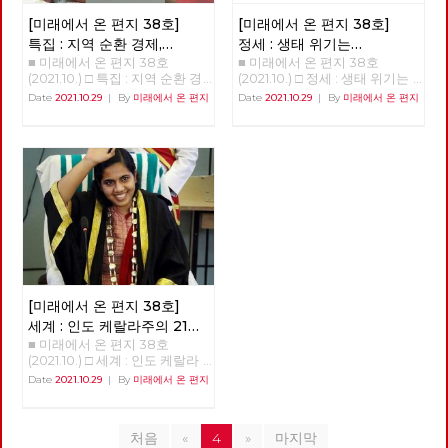
기후 불평등 극복을 위한 투쟁을
냥에서 모티브를 가져온 것으로
혁당 역시 수십 년을 노동자 민
도 합니다. 체제를 전환하기 위
만들어 가는데 작은 길잡이가 되
보이는, 당사자도 도저히 납득하
중의 버팀목이 되는 것에 주저함
[미래에서 온 편지 38호]
[미래에서 온 편지 38호]
해서는 그 주체인 노동당의 전환
었으면 한다.
기 힘든 “고지”나 정해진 때만 되
이 없었던 투쟁하는 정치조직이
또한 필수불가결합니다. 그리고
특집 : 지역 순환 경제,
정세 : 생태 위기는
면 장소에 상관없이 벌어지는
다. 양 당은 선거라는 공간에서
노동당의 전환이란 각 지역과 현
■ 미래에서 온 편지 38호
■ 미래에서 온 편지 38호
'밑에서부터의 대항'
자본주의의 위기다
“시연”은 현 시기에도 인터넷에
노동자 민중에게 미치는 영향력
장 당원들의 보다 실천적인 전환
(2021.10.) □ 특집 : 지역 순환 경
(2021.10.) □ 정세 : 생태 위기는
서 만연하고 있는 “좌표찍기”,
을 경험한 정당들이기에 2022
을 통해서만 이루어질 수 있을
제, 민주적 로컬의 글로벌화 [기
자본주의의 위기다 생태위기는
“조리돌림”이 바로 연상되기도
Date
2021.10.29
|
By
미래에서 온 편지
Date
2021.10.29
|
By
미래에서 온 편지
년 치러지는 대통령 선거에 함께
것입니다. 소중한 우리들의 고민
획강연 '체제전환' 6부 양준호]
자본주의의 위기다 이승무 정책
한다. 이 드라마의 직접적인 원
하자고 조직적 결정을 했다. 노
과 실천들이 더 멀리까지 더 가
'지역순환경제, 민주적 로컬의
위원 1. 생태경제 이론들의 배경
작은 2019년부터 네이버 웹툰을
동해방과 민중의 지킴이로 시작
깝게 연결되어, 사회주의 실현을
글로벌화-관료제적 중앙-독점
최근 국내외적으로 생태사회주
통해 연재된 동명의 웹툰이지만,
한 진보정당이 분열하며 지금은
향한 정치적 무기로서 노동당의
자본에 대한 '밑에서부터의' 대
의, 기후 중립 등에 대한 논의가
기본 모티브는 연상호 감독의 대
사회주의를 문구로도 사용하지
강화와 확대에 조금이나마 도움
항' 지역순환경제란 반갑습니
진행되고 있다. 그런 주장들이
학교 졸업작품인 <지옥: 두 개의
않는 가운데, 사회주의 정치의
이 되기를 바라며, 복간 후 여섯
다. ‘지역순환경제’라는 개념을
지금의 생태 위기 극복을 위해
삶>이다. 천사에 의해 지옥(part
뿌리가 튼튼히 자리를 잡아 가고
번째 편지를 띄웁니다. [미래에
아실 것이다. 지역에서 돈이 순
경제 시스템 또는 경제 운용 원
1), 또는 천국(part 2)에 가게 된
있다. 이런 가운데, 2022년 대통
서 온 편지] 편집위원회 김석정
환하는 흐름을 가리키는 개념이
리의 커다란 변화가 필요하다는
다는 고지를 받은 주인공의 현재
령 선거를 앞두고, 민주노총의
나도원 안보영 이용규 적야 정상
다. 지역화폐 같은 것이 구체적
것을 전제로 해서 나온 것이라고
의 삶이 어떻게 망가지는지를 보
전직 간부들과 전직 노동운동가
천 현린 [제목을 누르면 내용을
인 사례다. 그런데 이것이 계급
할 수 있고 각각이 상당한 고민
여주는 이 작품은 연상호 감독이
들이 속속 민주당으로 들어가고
볼 수 있습니다] □ 편지를 띄우
적으로 진보적인 개념이다. 지역
의 결과이면서 나름의 사상적인
가지고 있는 “사람이 사람이 아
있다. 민주노동당부터 지금까지
며 □ 기획 : 2022년 대통령 선거
안에서만 돈이 돌고, 지역의 소
배경들도 가지고 있다고 보인다.
니게 하는 원인에 대한 탐구”라
20년의 세월을 함께하다 민주당
의 의미와 과제 □ 이슈 : 11기 대
득이 지역에서 소비되고 지역의
주류 경제학은 생산 요소를 노
[미래에서 온 편지 38호]
는 주제의식을 선명하게 드러내
으로 가는 사람들은, 분열만 하
표단 선거와 대선 정책 토론 □
기업이 지역 내 다른 기업으로
동과 자본, 부존 자원으로 추상
고 있으며, 이 주제의식은 웹툰
고 있는 진보정당으로는 전망이
세계 : 인도 케랄라주의 21세
특집 : 지역 순환 경제, '밑에서부
재투자하는 완결적 지역순환경
적으로 파악하고 시장경제의 균
과 드라마를 거치며 고지받은 당
없다고, 그래서 떠난다고 자신을
■ 미래에서 온 편지 38호
여성 시장 아리얀
(1)
터의 대항' □ 정세 : 생태 위기는
제가 구축된다는 것은, 지역을
형 체계를 수립한 다음에 역시
사자를 넘어서 주변 인물, 사회
합리화한다. 민주노총 내의 활동
(2021.10.) □ 세계 : 인도 케랄라
자본주의의 위기다 □ 세계
잠식하는 글로벌 독점 자본이나
추상적인 가치물인 화폐와 금융
전반으로까지 의미를 확장시키
가들이 진보정당을 비판하는 내
주의 21세 여성 시장 아리얀 21살
: 인도 케랄라주의 21세 여성 시
Date
2021.10.29
|
By
미래에서 온 편지
대기업과의 대항관계가 구축되
을 가지고서 경기 변동과 거시
고 있다. “사람으로써 존재할 수
용이 민주당으로 떠난 사람들의
의 여성 아리얀은 어떻게 3천4
장 아리얀 □ 현장 : 춘천버스완
는 것이다. 신자유주의적 세계화
경제를 설명하는 쪽으로 이론을
있는 조건”에 대한 연상호 감독
비판과 다르지 않다. 수구정당
백만이 사는 인도 케랄라 주의
전공영제를 향한 여정과 과제 □
로 지역이 피폐해지고 있는 상황
발달시켰다. 물질적인 노동 과
의 관심은 그의 다른 전작, 특히
국민의힘이 민주노총을 적대시
수도 티루바난타푸람의 시장이
사람 : 투쟁을 이어가는 사람 -
에서 지역이 이에 대항하기 위해
정과 기술에 따른 물질의 흐름을
<돼지의 왕>, <창>, <사이비> 같
하지만 진보정당을 비난하지 않
처음
«
4
»
마지막
되었는가? 정호영(노동당 국제
기노진 □ 역사 : 경성의 재발견
서는 지속 가능한, 경제적 생명
화폐와 가치의 흐름과 병행하여