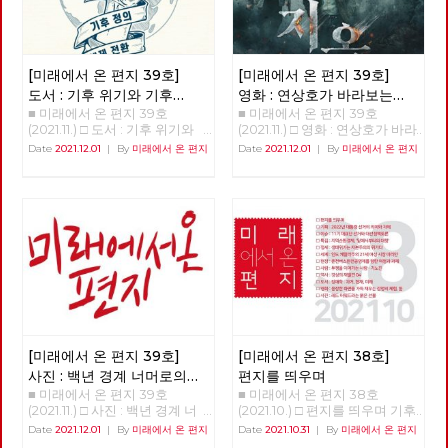
[미래에서 온 편지 39호]
[미래에서 온 편지 39호]
도서 : 기후 위기와 기후
영화 : 연상호가 바라보는
■ 미래에서 온 편지 39호
■ 미래에서 온 편지 39호
불평등 극복을 위한 투쟁
세상 - 지옥
(2021.11.) □ 도서 : 기후 위기와
(2021.11.) □ 영화 : 연상호가 바라
기후 불평등 극복을 위한 투쟁
보는 세상 - 지옥 박수영 평소와
Date
2021.12.01
|
By
미래에서 온 편지
Date
2021.12.01
|
By
미래에서 온 편지
강용준 노동자정치행동 위원장
다를 것 없는 일상 속에서 갑자
기후 위기에 대응하는 활동가들
기 거대한 천사가 등장한다. 천
이 올해(2021년) 초부터 6개월
사는 당황하는 사람에게 앞으로
이라는 짧지 않은 시간 동안 토
얼마 후, 모월 모일 모시에 지옥
론과 집필, 검토의 과정을 거쳐
에 갈 것이라는 “고지”를 남기고
20개의 테제로 된 『기후정의선
사라지고, 그 시간이 되면 흉측
언 2021』를 팸플릿 형식으로
한 지옥의 사자가 등장해 고지를
출판했다. 최근 들어 기후 위기
받은 사람을 산 채로 태워 죽이
에 대한 관심이 높아지고 있다.
는 “시연”을 벌인다. 그리고 이
기후 위기, 경제 위기, 감염병 위
모든 과정은 주위에 있는 다른
기 등 모든 이들의 생활에 영향
사람들에게도 똑같이 보여지며,
을 미치는 위기의 고통이 평등하
사진 촬영이나 영상 녹화, 심지
지 않다는 것을 우리는 경험했
어 실시간 방송도 할 수 있다. 신
[미래에서 온 편지 39호]
[미래에서 온 편지 38호]
다. 위기는 상시적으로 발생하고
흥 종교인 “새진리회”는 이런 현
사진 : 백년 경계 너머로의
편지를 띄우며
있으며, 그 위기의 고통은 사회
상에 대해 누구보다 빠르게, 쉽
■ 미래에서 온 편지 39호
■ 미래에서 온 편지 38호
여정
적 약자에게 더욱 가혹하게 작동
게 받아들일 수 있는 해석을 내
(2021.11.) □ 사진 : 백년 경계 너
(2021.10.) □ 편지를 띄우며 기후
하고, 국가와 사회는 그들에게
놓는다. 이 현상은 인간 세상에
머로의 여정 >>>>>> 업로드 준
위기와 경제위기, 그리고 심화된
Date
2021.12.01
|
By
미래에서 온 편지
Date
2021.10.31
|
By
미래에서 온 편지
전혀 도움이 되지 못하고 있다.
만연한 악을 더 이상 두고 볼 수
비중 <<<<<<
착취와 불평등 속에서, 모두가