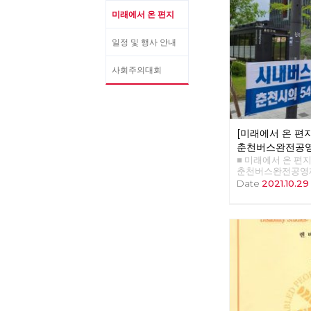
미래에서 온 편지
일정 및 행사 안내
사회주의대회
[미래에서 온 편지 
춘천버스완전공영
■ 미래에서 온 편지 38
춘천버스완전공영제
천시내버스 완전공영
Date
2021.10.29
년의 여정과 미완의
천시당원협의회 위
한분이 민주노총 
부장이었던 나를 찾
을 바꾸고 싶다는 
지금의 어용노조가
변경하고 싶다는 거
주노조로 조직을 
의 유일한 버스회사
독점 자본이고 토
은 부패와 방만 경