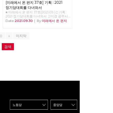
[미래에서 온 편지 37호] 기획 : 2021
정기당대회를 다녀와서
■ 미래에서 온 편지 37호(2021.09.) □ 기획 :
2021 정기당대회를 다녀와서 고미경 광주시
당 대의원 노동당 가입 이후 대의원의 역할
Date
2021.09.30
|
By
미래에서 온 편지
로 처음으로 참석해본 정기 당대회였다. 한참
의 시간이 흐른 후 후기를 쓰라는 부탁을 받
고 이런 글을 쓸 거였으면 좀 더 세밀하고 촘
10
»
마지막
촘하게 기억해둘 걸 하는 아쉬움을 가져본다.
전국에 노동당 동지들을 보니 뿌듯했고 각자
의 자리에서 최선을 다하고 살아가고 있을 열
검색
정이 내게도 전달되어왔다. 정권이 아니라 체
제를 바꿔야 한다는 슬로건도 멋지다. 분주하
게 움직이는 준비팀과 영상팀 모두의 눈빛에
서 동지적 애정이 느껴진다. 선물 주신 조창
익 동지 언제 봐도 겸손하시고 가끔 투쟁의
현장에서 뵙게 되는데 존경하는 선배 동지인
데 반갑게 인사 나누었다. 이갑용 위원장 동
지와 홍세화 지도위원 동지 내가 가까이하기
엔 멀리 있는 유명인이었지만 당원으로 함께
만나니 새로웠다. 노래하는 이혜규 동지의 노
래는 감탄사를 연발하며 내가 동영상으로 촬
영하였다. 열성팬이다. 오늘도 출근길에 이어
폰으로 노래를 흥얼거리며 바로 지금이 혁명
을 시작할 때, 바로 지금이 해방을 노래할 때
흥얼흥얼~~ 사전 프로그램에서 혁명의 기운
을 듬뿍 받았다. 사회주의 대중정당 건설을
위한 준비위원회 구성 안건에서 열띤 토론들