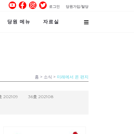
로그인
당원가입/탈당
당원 메뉴
자료실
홈
> 소식 >
미래에서 온 편지
호 202109
36호 202108