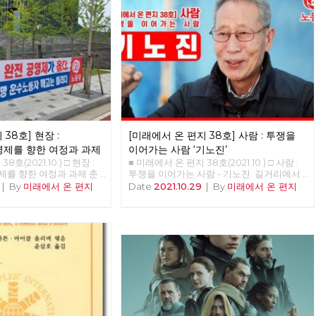
38호] 현장 :
[미래에서 온 편지 38호] 사람 : 투쟁을
제를 향한 여정과 과제
이어가는 사람 ‘기노진’
호(2021.10.) □ 현장 :
■ 미래에서 온 편지 38호(2021.10.) □ 사람 :
를 향한 여정과 과제 춘
투쟁을 이어가는 사람 - 기노진 길거리에서
제 쟁취를 위한 지난 4
정년을 맞은 노동자. 남은 동지들의 복직이
|
By
미래에서 온 편지
Date
2021.10.29
|
By
미래에서 온 편지
 과제 김덕성 강원도당 춘
과제인 사람, 기노진 동지를 만났습니다. “단
원장 1998년 버스노동자
하루, 단 한 시간이라도 제가 일했던 일터로
춘천지부 사무실로 당시 지
돌아가는 것이 명예다. 다시 나와야 하는 현
아왔다. 버스의 노동 환경
실이지만. 지금은 오로지 남은 세 사람, 세 동
거였다. 그러기 위해서는
지의 복직이 나에게는 가장 큰 숙제다.” - 안
 아닌 민주노조로 조직을
보영, 정상천 편집위원
였고 우리는 힘을 합쳐 민
변경하였다. 그리고 춘천시
의 파산 57년의 춘천시의
호 세력인 시내버스 경영진
영, 공무원들에 도덕적 헤