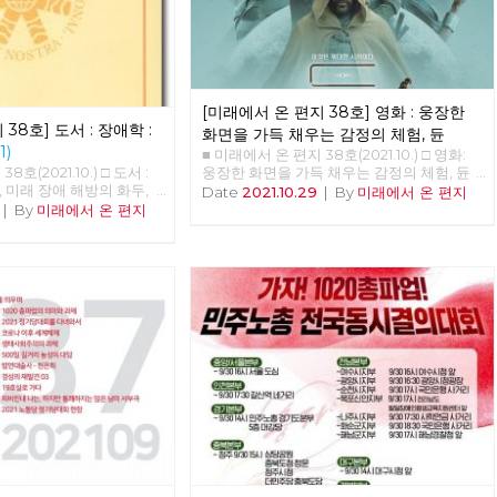
었고 노동자들은 아스팔트
없었다. 우리는 더 이상은
중교통인 시내버스를 민간
가리에 던져놓을 수 없다는
 시장 후보들에게 완전 공
지방 자치 선거가 이루어진
[미래에서 온 편지 38호] 영화 : 웅장한
당으로 정권이 교체되었다.
38호] 도서 : 장애학 :
 이재수 씨가 “교통 천국
화면을 가득 채우는 감정의 체험, 듄
다며 시장에 당선되었다.
(1)
■ 미래에서 온 편지 38호(2021.10.) □ 영화:
내버스 해결 방법은 우리와
웅장한 화면을 가득 채우는 감정의 체험, 듄
호(2021.10.) □ 도서 :
 되지 않은 179만원의 자
웅장한 화면을 가득 채우는 감정의 체험, <듄
재, 미래 장애 해방의 화두,
Date
2021.10.29
|
By
미래에서 온 편지
녹색시민협동조합에 73억
> 박수영 A.G. (After Guild) 10191년, 레토 공
재·미래'를 소개하면서 임수
|
By
미래에서 온 편지
주고 경영 능력과 자본금도
작이 다스리는 아트레이데스 가문은 황제 샤
활동가) 한국사회에서 장
해 43억의 차고지를 매입
담 4세의 명령으로 우주에서 가장 중요한 재
점의 시작은 당사자의 정체
료를 받고 임대하는 특혜를
료인 스파이스의 생산지인 아라키스 행성을
자각과 계급적 해방에 있지
력의 호주머니 속으로 던져
관리하라는 명령을 받는다. 레토는 아들 폴과
회사업의 “대상”중의 하나
색 협동조합은 나머지 자본
첩인 레이디 제시카와 함께 아라키스 행성으
되었다. “요람에서 무덤
 사채로 충당하다 1년도 운
로 이주하지만, 이전 관리자인 하코넨 가문이
생긴 2차 세계대전 후의 영
기 선언을 하였다. 지금은
남겨 둔 낡은 장비로는 황제가 명령한 수확량
lfare)가, 고아를 비롯한
잠식이 되어 오늘 망해도
을 채울 수 없음을 알게 된다. 이 명령은 사실
 그리고 전쟁피폐로 인한
 만들어 놨다. 나는 단언한
귀족들로부터 신망이 두터운 아트레이데스
요결처럼 확산되었듯이,
공성을 강화해서 교통 약자
가문을 견제하고자 하는 황제의 음모였다. 황
어 낸 문제의 해결을, 대전
근하고 환경 친화적으로 디
제는 하코넨 가문과 비밀 협약을 통해 아라키
 시도했던 “사회사업”이
를 위해서는 수익을 목적으
스 행성에서 진퇴양난의 상태에 빠진 아트레
던 것이다. 그래서 우리
으로는 이룰 수 없고, 춘천
이데스 가문을 습격해 레토 공작을 살해하고,
제 대상의 사회적 해결“을
 완전 공영제가 필요하다.
어머니 레이디 제시카와 함께 겨우 빠져나온
던 것이며, 이 시기의 한국
 지난 4년을 줄기차게 싸
폴은 생존과 가문의 복수를 위해 아라키스의
는 개념조차 존재하지 않
결실을 보려 한다. 춘천시는
원주민인 프레맨들을 찾아 황량한 사막을 가
사회의 민중들이 군사정권