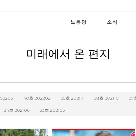
노동당
소식
미래에서 온 편지
202203
40호 202202
39호 202111
38호 202110
37
34호 202106
33호 202105