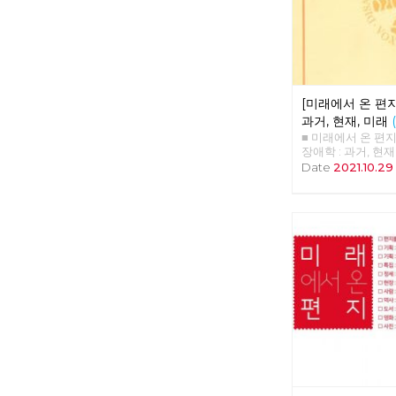
이로 파산하게 되
투쟁을 할 수밖에 
춘천의 유일한 대
의 탐욕스러운 아
판단으로 지방선거
영제를 요구했고 
이후 최초로 민주
[미래에서 온 편지 
더불어 민주당 소속
춘천시”를 만들겠
과거, 현재, 미래
그러나 폭망한 시
■ 미래에서 온 편지 38
너무 달랐다. 검증도
장애학 : 과거, 현
본금을 가진 춘천
'장애학 : 과거·현
Date
2021.10.29
짜리 회사를 던져
철(장애해방운동 
없는 협동조합을 위
애를 바라보는 관
하여 저리로 사용
성을 중심으로 한 
주며 신흥 토호 세
않고, 철저하게 사
주었다. 하지만 녹
로 인식되면서 시작
금 30억도 대출과
까지”라는 구호가 
영 못하고 경영 포
국이 마치 복지(we
또다시 완전 자본 
유가족, 전상자들,
할 말 없는 회사로
가난까지 해결할 
다. 시내버스는 공
6.25 전쟁이 만들
에게는 복지로 접
이후 많은 나라들이
자인해야 한다. 이
라는 체계를 이용했
로 하는 민간 자본
사회도, 그저 “문
시가 직접 운영하는
”사회사업“에 두었
우리는 이를 위하여
사회에는 “복지”라
워왔다. 이젠 그 
았다. 한편 우리 