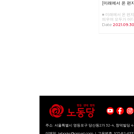
완전 공영제를 시
[미래에서 온 편지
과 이를 토대로 발
하여 미루려 했으나
없이 기본권의 행
공영제 찬성 57%,
시기를 보내고 있을
■ 미래에서 온 편지 3
18%로 공영제 찬
당이나 정치조직에
띄우며 모두가 어
리고 지난 9월 3
회정책이 사회적 문
가고 있습니다. 구
Date
2021.09.3
내버스 운영 방식을
있음을 공유하고,
각각이지만, 심지
을 이재수 춘천시
하였으며, 마침내 
지를 모르면서도, 
춘천당협이 선두에
자각을 근간으로 한
어쩌면 어디로 가야
제해결과 완전 공
다. 이것을 한군데
히려 더 열심히 달
회”를 20개의 단
버(Michael Oliv
위를 둘러보면 모두
지고 노력한 결과이
의 '장애학 : 과거
뒤처지면 안 된다 
직 공영제의 로드맵
역 출간하였다. 이 
드러내고 있는 대
책위는 10월 25
국의 장애학 잡지인 ‘
다. 적어도 당선과
강력히 경고했고 돌
& Society' 1
보입니다. 하지만 
부터 면담하자는 연
부터 1997년까지
쟁에 지칠 대로 지
정에서 조합원 20
악할 수 있는 교과서
금의 대선경주는 
나는 노동당원으로
19편의 논문이 3부
날수록, 우리 대부
을 기필코 승리 할
문집 발간 당시(19
오히려 더 나빠질 
리 노동당의 미래임
편으로 구성돼 있으며
이 의미 없는 모든
는 책자에 이미 발
을 위한 목적과 인
을 불러일으켰던 논
하고 안내할 수 있
부는 논문은 아니나
민주주의의 꽃이라
에 대한 찬반 논쟁
축제가 아니라 우리
서는 3부는 수록하
중을 위한 체제전
을 활용해 여러 
는 무엇이 필요할까
점이 이 책의 특징
이나 정권교체는 분
주소: 서울특별시 영등포구 당산동2가 32-4, 창덕빌딩 4
않다. 마치 여성학
은, 부당한 해고에 
를 ”장애인“에 두고
이메일:
laborkr@gmail.com
|
고유번호: 107-82-633
서 투쟁하고 있는 