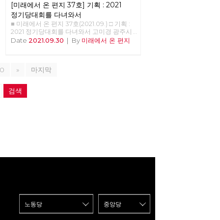
[미래에서 온 편지 37호] 기획 : 2021
정기당대회를 다녀와서
■ 미래에서 온 편지 37호(2021.09.) □ 기획 :
2021 정기당대회를 다녀와서 고미경 광주시
당 대의원 노동당 가입 이후 대의원의 역할
Date
2021.09.30
|
By
미래에서 온 편지
로 처음으로 참석해본 정기 당대회였다. 한참
의 시간이 흐른 후 후기를 쓰라는 부탁을 받
고 이런 글을 쓸 거였으면 좀 더 세밀하고 촘
10
»
마지막
촘하게 기억해둘 걸 하는 아쉬움을 가져본다.
전국에 노동당 동지들을 보니 뿌듯했고 각자
의 자리에서 최선을 다하고 살아가고 있을 열
검색
정이 내게도 전달되어왔다. 정권이 아니라 체
제를 바꿔야 한다는 슬로건도 멋지다. 분주하
게 움직이는 준비팀과 영상팀 모두의 눈빛에
서 동지적 애정이 느껴진다. 선물 주신 조창
익 동지 언제 봐도 겸손하시고 가끔 투쟁의
현장에서 뵙게 되는데 존경하는 선배 동지인
데 반갑게 인사 나누었다. 이갑용 위원장 동
지와 홍세화 지도위원 동지 내가 가까이하기
엔 멀리 있는 유명인이었지만 당원으로 함께
만나니 새로웠다. 노래하는 이혜규 동지의 노
래는 감탄사를 연발하며 내가 동영상으로 촬
영하였다. 열성팬이다. 오늘도 출근길에 이어
폰으로 노래를 흥얼거리며 바로 지금이 혁명
을 시작할 때, 바로 지금이 해방을 노래할 때
흥얼흥얼~~ 사전 프로그램에서 혁명의 기운
을 듬뿍 받았다. 사회주의 대중정당 건설을
위한 준비위원회 구성 안건에서 열띤 토론들