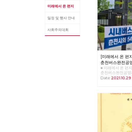
미래에서 온 편지
일정 및 행사 안내
사회주의대회
[미래에서 온 편지 
춘천버스완전공영
■ 미래에서 온 편지 38
춘천버스완전공영제
천시내버스 완전공영
Date
2021.10.29
년의 여정과 미완의
천시당원협의회 위
한분이 민주노총 
부장이었던 나를 찾
을 바꾸고 싶다는 
지금의 어용노조가
변경하고 싶다는 거
주노조로 조직을 
의 유일한 버스회사
독점 자본이고 토
은 부패와 방만 경