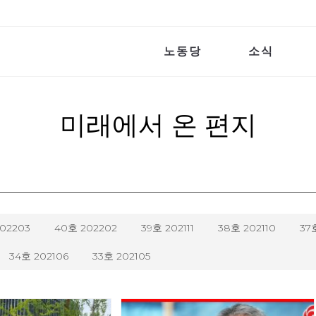
노동당
소식
미래에서 온 편지
202203
40호 202202
39호 202111
38호 202110
37
34호 202106
33호 202105