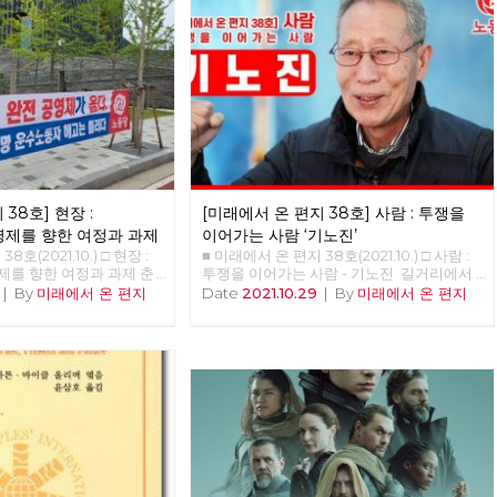
38호] 현장 :
[미래에서 온 편지 38호] 사람 : 투쟁을
제를 향한 여정과 과제
이어가는 사람 ‘기노진’
호(2021.10.) □ 현장 :
■ 미래에서 온 편지 38호(2021.10.) □ 사람 :
를 향한 여정과 과제 춘
투쟁을 이어가는 사람 - 기노진 길거리에서
제 쟁취를 위한 지난 4
정년을 맞은 노동자. 남은 동지들의 복직이
|
By
미래에서 온 편지
Date
2021.10.29
|
By
미래에서 온 편지
 과제 김덕성 강원도당 춘
과제인 사람, 기노진 동지를 만났습니다. “단
원장 1998년 버스노동자
하루, 단 한 시간이라도 제가 일했던 일터로
춘천지부 사무실로 당시 지
돌아가는 것이 명예다. 다시 나와야 하는 현
아왔다. 버스의 노동 환경
실이지만. 지금은 오로지 남은 세 사람, 세 동
거였다. 그러기 위해서는
지의 복직이 나에게는 가장 큰 숙제다.” - 안
 아닌 민주노조로 조직을
보영, 정상천 편집위원
였고 우리는 힘을 합쳐 민
변경하였다. 그리고 춘천시
의 파산 57년의 춘천시의
호 세력인 시내버스 경영진
영, 공무원들에 도덕적 헤