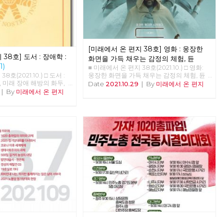
었고 노동자들은 아스팔트
없었다. 우리는 더 이상은
중교통인 시내버스를 민간
가리에 던져놓을 수 없다는
 시장 후보들에게 완전 공
지방 자치 선거가 이루어진
[미래에서 온 편지 38호] 영화 : 웅장한
당으로 정권이 교체되었다.
38호] 도서 : 장애학 :
 이재수 씨가 “교통 천국
화면을 가득 채우는 감정의 체험, 듄
다며 시장에 당선되었다.
(1)
■ 미래에서 온 편지 38호(2021.10.) □ 영화:
내버스 해결 방법은 우리와
웅장한 화면을 가득 채우는 감정의 체험, 듄
호(2021.10.) □ 도서 :
 되지 않은 179만원의 자
웅장한 화면을 가득 채우는 감정의 체험, <듄
재, 미래 장애 해방의 화두,
Date
2021.10.29
|
By
미래에서 온 편지
녹색시민협동조합에 73억
> 박수영 A.G. (After Guild) 10191년, 레토 공
재·미래'를 소개하면서 임수
|
By
미래에서 온 편지
주고 경영 능력과 자본금도
작이 다스리는 아트레이데스 가문은 황제 샤
활동가) 한국사회에서 장
해 43억의 차고지를 매입
담 4세의 명령으로 우주에서 가장 중요한 재
점의 시작은 당사자의 정체
료를 받고 임대하는 특혜를
료인 스파이스의 생산지인 아라키스 행성을
자각과 계급적 해방에 있지
력의 호주머니 속으로 던져
관리하라는 명령을 받는다. 레토는 아들 폴과
회사업의 “대상”중의 하나
색 협동조합은 나머지 자본
첩인 레이디 제시카와 함께 아라키스 행성으
되었다. “요람에서 무덤
 사채로 충당하다 1년도 운
로 이주하지만, 이전 관리자인 하코넨 가문이
생긴 2차 세계대전 후의 영
기 선언을 하였다. 지금은
남겨 둔 낡은 장비로는 황제가 명령한 수확량
lfare)가, 고아를 비롯한
잠식이 되어 오늘 망해도
을 채울 수 없음을 알게 된다. 이 명령은 사실
 그리고 전쟁피폐로 인한
 만들어 놨다. 나는 단언한
귀족들로부터 신망이 두터운 아트레이데스
요결처럼 확산되었듯이,
공성을 강화해서 교통 약자
가문을 견제하고자 하는 황제의 음모였다. 황
어 낸 문제의 해결을, 대전
근하고 환경 친화적으로 디
제는 하코넨 가문과 비밀 협약을 통해 아라키
 시도했던 “사회사업”이
를 위해서는 수익을 목적으
스 행성에서 진퇴양난의 상태에 빠진 아트레
던 것이다. 그래서 우리
으로는 이룰 수 없고, 춘천
이데스 가문을 습격해 레토 공작을 살해하고,
제 대상의 사회적 해결“을
 완전 공영제가 필요하다.
어머니 레이디 제시카와 함께 겨우 빠져나온
던 것이며, 이 시기의 한국
 지난 4년을 줄기차게 싸
폴은 생존과 가문의 복수를 위해 아라키스의
는 개념조차 존재하지 않
결실을 보려 한다. 춘천시는
원주민인 프레맨들을 찾아 황량한 사막을 가
사회의 민중들이 군사정권