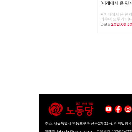
완전 공영제를 시
[미래에서 온 편지
과 이를 토대로 발
하여 미루려 했으나
없이 기본권의 행
공영제 찬성 57%,
시기를 보내고 있을
■ 미래에서 온 편지 3
18%로 공영제 찬
당이나 정치조직에
띄우며 모두가 어
리고 지난 9월 3
회정책이 사회적 문
가고 있습니다. 구
Date
2021.09.3
내버스 운영 방식을
있음을 공유하고,
각각이지만, 심지
을 이재수 춘천시
하였으며, 마침내 
지를 모르면서도, 
춘천당협이 선두에
자각을 근간으로 한
어쩌면 어디로 가야
제해결과 완전 공
다. 이것을 한군데
히려 더 열심히 달
회”를 20개의 단
버(Michael Oliv
위를 둘러보면 모두
지고 노력한 결과이
의 '장애학 : 과거
뒤처지면 안 된다 
직 공영제의 로드맵
역 출간하였다. 이 
드러내고 있는 대
책위는 10월 25
국의 장애학 잡지인 ‘
다. 적어도 당선과
강력히 경고했고 돌
& Society' 1
보입니다. 하지만 
부터 면담하자는 연
부터 1997년까지
쟁에 지칠 대로 지
정에서 조합원 20
악할 수 있는 교과서
금의 대선경주는 
나는 노동당원으로
19편의 논문이 3부
날수록, 우리 대부
을 기필코 승리 할
문집 발간 당시(19
오히려 더 나빠질 
리 노동당의 미래임
편으로 구성돼 있으며
이 의미 없는 모든
는 책자에 이미 발
을 위한 목적과 인
을 불러일으켰던 논
하고 안내할 수 있
부는 논문은 아니나
민주주의의 꽃이라
에 대한 찬반 논쟁
축제가 아니라 우리
서는 3부는 수록하
중을 위한 체제전
을 활용해 여러 
는 무엇이 필요할까
점이 이 책의 특징
이나 정권교체는 분
주소: 서울특별시 영등포구 당산동2가 32-4, 창덕빌딩 4
않다. 마치 여성학
은, 부당한 해고에 
를 ”장애인“에 두고
이메일:
laborkr@gmail.com
|
고유번호: 107-82-633
서 투쟁하고 있는 