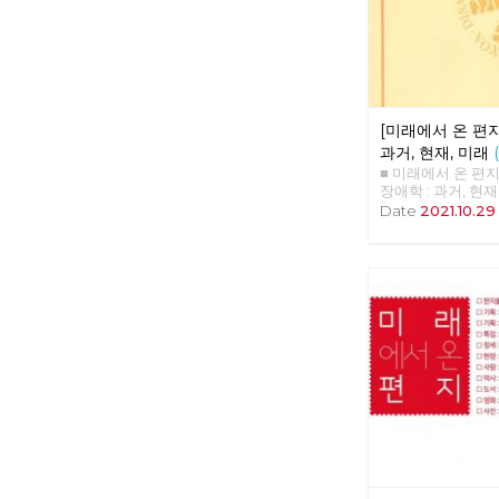
이로 파산하게 되
투쟁을 할 수밖에 
춘천의 유일한 대
의 탐욕스러운 아
판단으로 지방선거
영제를 요구했고 
이후 최초로 민주
[미래에서 온 편지 
더불어 민주당 소속
춘천시”를 만들겠
과거, 현재, 미래
그러나 폭망한 시
■ 미래에서 온 편지 38
너무 달랐다. 검증도
장애학 : 과거, 현
본금을 가진 춘천
'장애학 : 과거·현
Date
2021.10.29
짜리 회사를 던져
철(장애해방운동 
없는 협동조합을 위
애를 바라보는 관
하여 저리로 사용
성을 중심으로 한 
주며 신흥 토호 세
않고, 철저하게 사
주었다. 하지만 녹
로 인식되면서 시작
금 30억도 대출과
까지”라는 구호가 
영 못하고 경영 포
국이 마치 복지(we
또다시 완전 자본 
유가족, 전상자들,
할 말 없는 회사로
가난까지 해결할 
다. 시내버스는 공
6.25 전쟁이 만들
에게는 복지로 접
이후 많은 나라들이
자인해야 한다. 이
라는 체계를 이용했
로 하는 민간 자본
사회도, 그저 “문
시가 직접 운영하는
”사회사업“에 두었
우리는 이를 위하여
사회에는 “복지”라
워왔다. 이젠 그 
았다. 한편 우리 