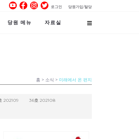
로그인
당원가입/탈당
당원 메뉴
자료실
홈
> 소식 >
미래에서 온 편지
호 202109
36호 202108