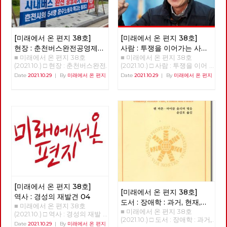
[미래에서 온 편지 38호]
[미래에서 온 편지 38호]
현장 : 춘천버스완전공영제를
사람 : 투쟁을 이어가는 사람
■ 미래에서 온 편지 38호
■ 미래에서 온 편지 38호
향한 여정과 과제
‘기노진’
(2021.10.) □ 현장 : 춘천버스완전
(2021.10.) □ 사람 : 투쟁을 이어
공영제를 향한 여정과 과제 춘천
가는 사람 - 기노진 길거리에서
Date
2021.10.29
|
By
미래에서 온 편지
Date
2021.10.29
|
By
미래에서 온 편지
시내버스 완전공영제 쟁취를 위
정년을 맞은 노동자. 남은 동지
한 지난 4년의 여정과 미완의 과
들의 복직이 과제인 사람, 기노
제 김덕성 강원도당 춘천시당원
진 동지를 만났습니다. “단 하
협의회 위원장 1998년 버스노
루, 단 한 시간이라도 제가 일했
동자 한분이 민주노총 춘천지부
던 일터로 돌아가는 것이 명예
사무실로 당시 지부장이었던 나
다. 다시 나와야 하는 현실이지
를 찾아왔다. 버스의 노동 환경
만. 지금은 오로지 남은 세 사람,
을 바꾸고 싶다는 거였다. 그러
세 동지의 복직이 나에게는 가장
기 위해서는 지금의 어용노조가
큰 숙제다.” - 안보영, 정상천 편
아닌 민주노조로 조직을 변경하
집위원
고 싶다는 거였고 우리는 힘을
합쳐 민주노조로 조직을 변경하
였다. 그리고 춘천시의 유일한
[미래에서 온 편지 38호]
버스회사의 파산 57년의 춘천시
[미래에서 온 편지 38호]
의 독점 자본이고 토호 세력인
역사 : 경성의 재발견 04
도서 : 장애학 : 과거, 현재,
시내버스 경영진은 부패와 방만
■ 미래에서 온 편지 38호
경영, 공무원들에 도덕적 헤이로
■ 미래에서 온 편지 38호
미래
(1)
(2021.10.) □ 역사 : 경성의 재발
파산하게 되었고 노동자들은 아
(2021.10.) □ 도서 : 장애학 : 과거,
견 04 >>>>>>>>> 업로드 준비
Date
2021.10.29
|
By
미래에서 온 편지