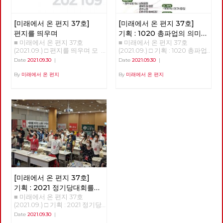
놨다. 나는 단언한다. 시내버스
때, 유럽에서는 좌파 정당이나
지만, 이전 관리자인 하코넨 가
는 공공성을 강화해서 교통 약자
정치조직에 의해 사회복지를 넘
문이 남겨 둔 낡은 장비로는 황
에게는 복지로 접근하고 환경 친
어 사회정책이 사회적 문제 해결
제가 명령한 수확량을 채울 수
[미래에서 온 편지 37호]
[미래에서 온 편지 37호]
화적으로 디자인해야 한다. 이를
의 하나가 될 수 있음을 공유하
없음을 알게 된다. 이 명령은 사
위해서는 수익을 목적으로 하는
고, 국가제도에 반영하고 시행하
편지를 띄우며
기획 : 1020 총파업의 의미와
실 귀족들로부터 신망이 두터운
민간 자본으로는 이룰 수 없고,
였으며, 마침내 장애 대중 앞에
■ 미래에서 온 편지 37호
■ 미래에서 온 편지 37호
과제
아트레이데스 가문을 견제하고
춘천시가 직접 운영하는 완전 공
는 계급적 자각을 근간으로 한
(2021.09.) □ 편지를 띄우며 모
(2021.09.) □ 기획 : 1020 총파업
자 하는 황제의 음모였다. 황제
영제가 필요하다. 우리는 이를
”장애학“이 등장하게 된다. 이것
두가 어디인가를 향해 열심히 달
의 의미와 과제 1020총파업 자
Date
2021.09.30
|
Date
2021.09.30
|
는 하코넨 가문과 비밀 협약을
위하여 지난 4년을 줄기차게 싸
을 한군데로 모은 것이 마이클
려가고 있습니다. 구체적인 경로
본주의 체제를 향한 투쟁의 신호
통해 아라키스 행성에서 진퇴양
워왔다. 이젠 그 결실을 보려 한
올리버(Michael Oliver)와 렌
나 속도는 제 각각이지만, 심지
탄이 되길... 박희은 민주노총 부
By
미래에서 온 편지
By
미래에서 온 편지
난의 상태에 빠진 아트레이데스
다. 춘천시는 완전 공영제를 시
바튼(Len Barton)의 '장애학 :
어 목적지가 정확히 어디인지를
위원장 추석 명절이 지났다. 가
가문을 습격해 레토 공작을 살해
민주권공론화위원회를 통하여
과거·현재·미래'이며 윤삼호가
모르면서도, 여하튼 우리는 달립
족들이 모여 앉아 두런두런 덕담
하고, 어머니 레이디 제시카와
미루려 했으나 시민 투표에 부친
번역 출간하였다. 이 책은 1987
니다. 어쩌면 어디로 가야하는지
을 나누며 송편을 빚는 그림은
함께 겨우 빠져나온 폴은 생존과
결과 공영제 찬성 57%, 준공영
년에 창간된 영국의 장애학 잡지
모르기 때문에, 오히려 더 열심
동화책에나 나올 이야기 같다.
가문의 복수를 위해 아라키스의
제 23%, 민영제 18%로 공영제
인 ‘장애와 사회 Disability &
히 달리는 것인지 모릅니다. 주
보름달은 저렇게 환한데, 노동자
원주민인 프레맨들을 찾아 황량
찬성이 압도적으로 높았다. 그리
Society' 10주년 기념 논문집으
위를 둘러보면 모두가 달리고 있
들의 삶은 밝지가 않다. 손으로
한 사막을 가로지르게 된다. 한
고 지난 9월 3일 시민주권위원
로 1987년부터 1997년까지의 전
고, 여하간 뒤처지면 안 된다 싶
꼽을 수도 없는 수많은 투쟁 사
공상과학 소설 잡지에 연재되다
회는 춘천시내버스 운영 방식을
세계 장애학 흐름을 파악할 수
거든요. 서서히 윤곽을 드러내고
업장 노동자들에게는 서러운 추
가 1965년 정식 출판된 공상과
완전 공영제로 운영할 것을 이재
있는 교과서 같은 책이다. 이 책
있는 대선경주는 일견 달라 보입
석이다. 박근혜가 내려오고 삼성
학 소설 <듄>은 “<반지의 제왕>
수 춘천시장에게 권고하였다.
은 총 19편의 논문이 3부로 구성
니다. 적어도 당선과 집권이라는
이재용이 구속되면 세상이 조금
외에는 견줄 작품이 없는 독창적
노동당 춘천당협이 선두에서 서
되어 있다. 1부는 논문집 발간 당
목표가 분명해 보입니다. 하지만
바뀌려나 했다. 노동 존중을 외
인 작품” (아서 C. 클라크), “비판
서 “춘천시내버스 문제해결과
시(1997년) 새로 발표된 논문 7
이미 목적을 알 수 없는 경쟁에
치는 대통령으로 바뀌었지만 노
할 틈도 없이 빠져들게 만드는
완전 공영제를 위한 시민대책위
편으로 구성돼 있으며, 2부는 ‘장
[미래에서 온 편지 37호]
지칠 대로 지쳐 있는 많은 이들
동 존중은 온데간데 없다. 비정
작품” (칼 세이건) 등 비평적 찬
원회”를 20개의 단체로 구성하
애와 사회’라는 책자에 이미 발
에게, 지금의 대선경주는 무의미
규직과 해고자, 탄압받는 노동
기획 : 2021 정기당대회를
사를 한 몸에 받은 프랭크 허버
고 일관성을 가지고 노력한 결과
표됐던 논문들 가운데 논쟁을 불
합니다. 결과가 드러날수록, 우
자, 처참히 짓밟힌 민주노총, 구
트의 공상과학 소설이다. 높은
■ 미래에서 온 편지 37호
다녀와서
이다. 그럼에도 춘천시는 아직
러일으켰던 논문 6편을 다시 실
리 대부분의 삶은 나아질 것 없
속된 민주노총 위원장이 있을 뿐
비평적 평가는 물론, 2천만 부 이
(2021.09.) □ 기획 : 2021 정기당
공영제의 로드맵을 밝히고 있지
었다. 3부는 논문은 아니나 앞서
이 오히려 더 나빠질 것이 분명
이다. 코로나19 펜데믹 상황이
상이 팔린 세계에서 가장 많이
대회를 다녀와서 고미경 광주시
Date
2021.09.30
|
않다. 대책위는 10월 25일 성명
다루지 못한 이슈들에 대한 찬반
해질 뿐입니다. 이 의미 없는 모
겹쳐 노동자들의 삶은 더더욱 힘
팔린 공상과학 소설이기도 하다.
당 대의원 노동당 가입 이후 대