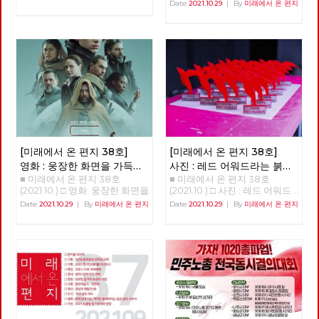
스팔트 투쟁을 할 수밖에 없었
현재, 미래 장애 해방의 화두, '장
중 <<<<<<<<<<
Date
2021.10.29
|
By
미래에서 온 편지
다. 우리는 더 이상은 춘천의 유
애학 : 과거·현재·미래'를 소개하
일한 대중교통인 시내버스를 민
면서 임수철(장애해방운동 활동
간의 탐욕스러운 아가리에 던져
가) 한국사회에서 장애를 바라
놓을 수 없다는 판단으로 지방선
보는 관점의 시작은 당사자의 정
거 시장 후보들에게 완전 공영제
체성을 중심으로 한 자각과 계급
를 요구했고 지방 자치 선거가
적 해방에 있지 않고, 철저하게
이루어진 이후 최초로 민주당으
사회사업의 “대상”중의 하나로
로 정권이 교체되었다. 더불어
인식되면서 시작되었다. “요람
민주당 소속 이재수 씨가 “교통
에서 무덤까지”라는 구호가 생
천국 춘천시”를 만들겠다며 시
긴 2차 세계대전 후의 영국이 마
장에 당선되었다. 그러나 폭망
치 복지(welfare)가, 고아를 비
한 시내버스 해결 방법은 우리와
롯한 유가족, 전상자들, 그리고
너무 달랐다. 검증도 되지 않은
전쟁피폐로 인한 가난까지 해결
[미래에서 온 편지 38호]
[미래에서 온 편지 38호]
179만원의 자본금을 가진 춘천
할 요결처럼 확산되었듯이, 6.25
영화 : 웅장한 화면을 가득
사진 : 레드 어워드라는 붉은
녹색시민협동조합에 73억 짜리
전쟁이 만들어 낸 문제의 해결
■ 미래에서 온 편지 38호
■ 미래에서 온 편지 38호
채우는 감정의 체험, 듄
선물
회사를 던져주고 경영 능력과 자
을, 대전이후 많은 나라들이 시
(2021.10.) □ 영화: 웅장한 화면을
(2021.10.) □ 사진 : 레드 어워드
본금도 없는 협동조합을 위해
도했던 “사회사업”이라는 체계
가득 채우는 감정의 체험, 듄 웅
라는 붉은 선물 안보영 편집위원
Date
2021.10.29
|
By
미래에서 온 편지
Date
2021.10.29
|
By
미래에서 온 편지
43억의 차고지를 매입하여 저리
를 이용했던 것이다. 그래서 우
장한 화면을 가득 채우는 감정의
로 사용료를 받고 임대하는 특혜
리 사회도, 그저 “문제 대상의 사
체험, <듄> 박수영 A.G. (After
를 주며 신흥 토호 세력의 호주
회적 해결“을 ”사회사업“에 두었
Guild) 10191년, 레토 공작이 다
머니 속으로 던져주었다. 하지만
던 것이며, 이 시기의 한국사회
스리는 아트레이데스 가문은 황
녹색 협동조합은 나머지 자본금
에는 “복지”라는 개념조차 존재
제 샤담 4세의 명령으로 우주에
30억도 대출과 사채로 충당하
하지 않았다. 한편 우리 사회의
서 가장 중요한 재료인 스파이스
다 1년도 운영 못하고 경영 포기
민중들이 군사정권과 이를 토대
의 생산지인 아라키스 행성을 관
선언을 하였다. 지금은 또다시
로 발전한 재벌에게 계급적 자각
리하라는 명령을 받는다. 레토는
완전 자본 잠식이 되어 오늘 망
없이 기본권의 행사마저 빼앗기
아들 폴과 첩인 레이디 제시카와
해도 할 말 없는 회사로 만들어
면서 암흑의 시기를 보내고 있을
함께 아라키스 행성으로 이주하