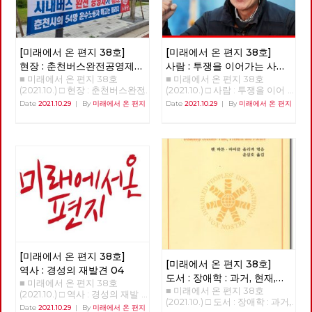
[미래에서 온 편지 38호]
[미래에서 온 편지 38호]
현장 : 춘천버스완전공영제를
사람 : 투쟁을 이어가는 사람
■ 미래에서 온 편지 38호
■ 미래에서 온 편지 38호
향한 여정과 과제
‘기노진’
(2021.10.) □ 현장 : 춘천버스완전
(2021.10.) □ 사람 : 투쟁을 이어
공영제를 향한 여정과 과제 춘천
가는 사람 - 기노진 길거리에서
Date
2021.10.29
|
By
미래에서 온 편지
Date
2021.10.29
|
By
미래에서 온 편지
시내버스 완전공영제 쟁취를 위
정년을 맞은 노동자. 남은 동지
한 지난 4년의 여정과 미완의 과
들의 복직이 과제인 사람, 기노
제 김덕성 강원도당 춘천시당원
진 동지를 만났습니다. “단 하
협의회 위원장 1998년 버스노
루, 단 한 시간이라도 제가 일했
동자 한분이 민주노총 춘천지부
던 일터로 돌아가는 것이 명예
사무실로 당시 지부장이었던 나
다. 다시 나와야 하는 현실이지
를 찾아왔다. 버스의 노동 환경
만. 지금은 오로지 남은 세 사람,
을 바꾸고 싶다는 거였다. 그러
세 동지의 복직이 나에게는 가장
기 위해서는 지금의 어용노조가
큰 숙제다.” - 안보영, 정상천 편
아닌 민주노조로 조직을 변경하
집위원
고 싶다는 거였고 우리는 힘을
합쳐 민주노조로 조직을 변경하
였다. 그리고 춘천시의 유일한
[미래에서 온 편지 38호]
버스회사의 파산 57년의 춘천시
[미래에서 온 편지 38호]
의 독점 자본이고 토호 세력인
역사 : 경성의 재발견 04
도서 : 장애학 : 과거, 현재,
시내버스 경영진은 부패와 방만
■ 미래에서 온 편지 38호
경영, 공무원들에 도덕적 헤이로
■ 미래에서 온 편지 38호
미래
(1)
(2021.10.) □ 역사 : 경성의 재발
파산하게 되었고 노동자들은 아
(2021.10.) □ 도서 : 장애학 : 과거,
견 04 >>>>>>>>> 업로드 준비
Date
2021.10.29
|
By
미래에서 온 편지