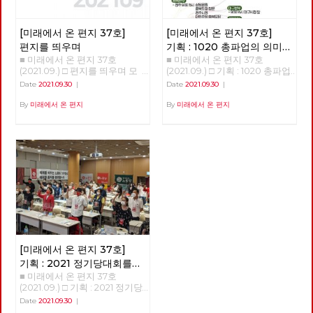
놨다. 나는 단언한다. 시내버스
때, 유럽에서는 좌파 정당이나
지만, 이전 관리자인 하코넨 가
는 공공성을 강화해서 교통 약자
정치조직에 의해 사회복지를 넘
문이 남겨 둔 낡은 장비로는 황
에게는 복지로 접근하고 환경 친
어 사회정책이 사회적 문제 해결
제가 명령한 수확량을 채울 수
[미래에서 온 편지 37호]
[미래에서 온 편지 37호]
화적으로 디자인해야 한다. 이를
의 하나가 될 수 있음을 공유하
없음을 알게 된다. 이 명령은 사
위해서는 수익을 목적으로 하는
고, 국가제도에 반영하고 시행하
편지를 띄우며
기획 : 1020 총파업의 의미와
실 귀족들로부터 신망이 두터운
민간 자본으로는 이룰 수 없고,
였으며, 마침내 장애 대중 앞에
■ 미래에서 온 편지 37호
■ 미래에서 온 편지 37호
과제
아트레이데스 가문을 견제하고
춘천시가 직접 운영하는 완전 공
는 계급적 자각을 근간으로 한
(2021.09.) □ 편지를 띄우며 모
(2021.09.) □ 기획 : 1020 총파업
자 하는 황제의 음모였다. 황제
영제가 필요하다. 우리는 이를
”장애학“이 등장하게 된다. 이것
두가 어디인가를 향해 열심히 달
의 의미와 과제 1020총파업 자
Date
2021.09.30
|
Date
2021.09.30
|
는 하코넨 가문과 비밀 협약을
위하여 지난 4년을 줄기차게 싸
을 한군데로 모은 것이 마이클
려가고 있습니다. 구체적인 경로
본주의 체제를 향한 투쟁의 신호
통해 아라키스 행성에서 진퇴양
워왔다. 이젠 그 결실을 보려 한
올리버(Michael Oliver)와 렌
나 속도는 제 각각이지만, 심지
탄이 되길... 박희은 민주노총 부
By
미래에서 온 편지
By
미래에서 온 편지
난의 상태에 빠진 아트레이데스
다. 춘천시는 완전 공영제를 시
바튼(Len Barton)의 '장애학 :
어 목적지가 정확히 어디인지를
위원장 추석 명절이 지났다. 가
가문을 습격해 레토 공작을 살해
민주권공론화위원회를 통하여
과거·현재·미래'이며 윤삼호가
모르면서도, 여하튼 우리는 달립
족들이 모여 앉아 두런두런 덕담
하고, 어머니 레이디 제시카와
미루려 했으나 시민 투표에 부친
번역 출간하였다. 이 책은 1987
니다. 어쩌면 어디로 가야하는지
을 나누며 송편을 빚는 그림은
함께 겨우 빠져나온 폴은 생존과
결과 공영제 찬성 57%, 준공영
년에 창간된 영국의 장애학 잡지
모르기 때문에, 오히려 더 열심
동화책에나 나올 이야기 같다.
가문의 복수를 위해 아라키스의
제 23%, 민영제 18%로 공영제
인 ‘장애와 사회 Disability &
히 달리는 것인지 모릅니다. 주
보름달은 저렇게 환한데, 노동자
원주민인 프레맨들을 찾아 황량
찬성이 압도적으로 높았다. 그리
Society' 10주년 기념 논문집으
위를 둘러보면 모두가 달리고 있
들의 삶은 밝지가 않다. 손으로
한 사막을 가로지르게 된다. 한
고 지난 9월 3일 시민주권위원
로 1987년부터 1997년까지의 전
고, 여하간 뒤처지면 안 된다 싶
꼽을 수도 없는 수많은 투쟁 사
공상과학 소설 잡지에 연재되다
회는 춘천시내버스 운영 방식을
세계 장애학 흐름을 파악할 수
거든요. 서서히 윤곽을 드러내고
업장 노동자들에게는 서러운 추
가 1965년 정식 출판된 공상과
완전 공영제로 운영할 것을 이재
있는 교과서 같은 책이다. 이 책
있는 대선경주는 일견 달라 보입
석이다. 박근혜가 내려오고 삼성
학 소설 <듄>은 “<반지의 제왕>
수 춘천시장에게 권고하였다.
은 총 19편의 논문이 3부로 구성
니다. 적어도 당선과 집권이라는
이재용이 구속되면 세상이 조금
외에는 견줄 작품이 없는 독창적
노동당 춘천당협이 선두에서 서
되어 있다. 1부는 논문집 발간 당
목표가 분명해 보입니다. 하지만
바뀌려나 했다. 노동 존중을 외
인 작품” (아서 C. 클라크), “비판
서 “춘천시내버스 문제해결과
시(1997년) 새로 발표된 논문 7
이미 목적을 알 수 없는 경쟁에
치는 대통령으로 바뀌었지만 노
할 틈도 없이 빠져들게 만드는
완전 공영제를 위한 시민대책위
편으로 구성돼 있으며, 2부는 ‘장
[미래에서 온 편지 37호]
지칠 대로 지쳐 있는 많은 이들
동 존중은 온데간데 없다. 비정
작품” (칼 세이건) 등 비평적 찬
원회”를 20개의 단체로 구성하
애와 사회’라는 책자에 이미 발
에게, 지금의 대선경주는 무의미
규직과 해고자, 탄압받는 노동
기획 : 2021 정기당대회를
사를 한 몸에 받은 프랭크 허버
고 일관성을 가지고 노력한 결과
표됐던 논문들 가운데 논쟁을 불
합니다. 결과가 드러날수록, 우
자, 처참히 짓밟힌 민주노총, 구
트의 공상과학 소설이다. 높은
■ 미래에서 온 편지 37호
다녀와서
이다. 그럼에도 춘천시는 아직
러일으켰던 논문 6편을 다시 실
리 대부분의 삶은 나아질 것 없
속된 민주노총 위원장이 있을 뿐
비평적 평가는 물론, 2천만 부 이
(2021.09.) □ 기획 : 2021 정기당
공영제의 로드맵을 밝히고 있지
었다. 3부는 논문은 아니나 앞서
이 오히려 더 나빠질 것이 분명
이다. 코로나19 펜데믹 상황이
상이 팔린 세계에서 가장 많이
대회를 다녀와서 고미경 광주시
Date
2021.09.30
|
않다. 대책위는 10월 25일 성명
다루지 못한 이슈들에 대한 찬반
해질 뿐입니다. 이 의미 없는 모
겹쳐 노동자들의 삶은 더더욱 힘
팔린 공상과학 소설이기도 하다.
당 대의원 노동당 가입 이후 대