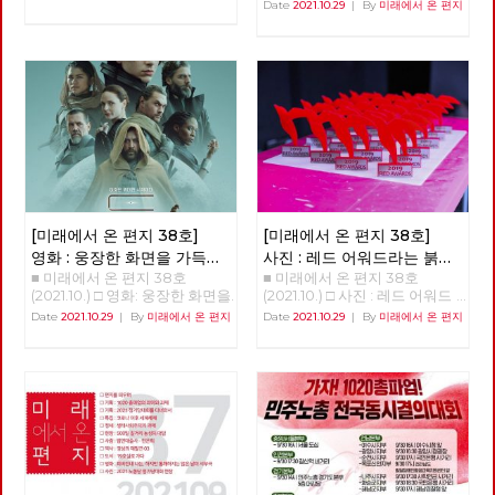
스팔트 투쟁을 할 수밖에 없었
현재, 미래 장애 해방의 화두, '장
중 <<<<<<<<<<
Date
2021.10.29
|
By
미래에서 온 편지
다. 우리는 더 이상은 춘천의 유
애학 : 과거·현재·미래'를 소개하
일한 대중교통인 시내버스를 민
면서 임수철(장애해방운동 활동
간의 탐욕스러운 아가리에 던져
가) 한국사회에서 장애를 바라
놓을 수 없다는 판단으로 지방선
보는 관점의 시작은 당사자의 정
거 시장 후보들에게 완전 공영제
체성을 중심으로 한 자각과 계급
를 요구했고 지방 자치 선거가
적 해방에 있지 않고, 철저하게
이루어진 이후 최초로 민주당으
사회사업의 “대상”중의 하나로
로 정권이 교체되었다. 더불어
인식되면서 시작되었다. “요람
민주당 소속 이재수 씨가 “교통
에서 무덤까지”라는 구호가 생
천국 춘천시”를 만들겠다며 시
긴 2차 세계대전 후의 영국이 마
장에 당선되었다. 그러나 폭망
치 복지(welfare)가, 고아를 비
한 시내버스 해결 방법은 우리와
롯한 유가족, 전상자들, 그리고
너무 달랐다. 검증도 되지 않은
전쟁피폐로 인한 가난까지 해결
[미래에서 온 편지 38호]
[미래에서 온 편지 38호]
179만원의 자본금을 가진 춘천
할 요결처럼 확산되었듯이, 6.25
영화 : 웅장한 화면을 가득
사진 : 레드 어워드라는 붉은
녹색시민협동조합에 73억 짜리
전쟁이 만들어 낸 문제의 해결
■ 미래에서 온 편지 38호
■ 미래에서 온 편지 38호
채우는 감정의 체험, 듄
선물
회사를 던져주고 경영 능력과 자
을, 대전이후 많은 나라들이 시
(2021.10.) □ 영화: 웅장한 화면을
(2021.10.) □ 사진 : 레드 어워드
본금도 없는 협동조합을 위해
도했던 “사회사업”이라는 체계
가득 채우는 감정의 체험, 듄 웅
라는 붉은 선물 안보영 편집위원
Date
2021.10.29
|
By
미래에서 온 편지
Date
2021.10.29
|
By
미래에서 온 편지
43억의 차고지를 매입하여 저리
를 이용했던 것이다. 그래서 우
장한 화면을 가득 채우는 감정의
로 사용료를 받고 임대하는 특혜
리 사회도, 그저 “문제 대상의 사
체험, <듄> 박수영 A.G. (After
를 주며 신흥 토호 세력의 호주
회적 해결“을 ”사회사업“에 두었
Guild) 10191년, 레토 공작이 다
머니 속으로 던져주었다. 하지만
던 것이며, 이 시기의 한국사회
스리는 아트레이데스 가문은 황
녹색 협동조합은 나머지 자본금
에는 “복지”라는 개념조차 존재
제 샤담 4세의 명령으로 우주에
30억도 대출과 사채로 충당하
하지 않았다. 한편 우리 사회의
서 가장 중요한 재료인 스파이스
다 1년도 운영 못하고 경영 포기
민중들이 군사정권과 이를 토대
의 생산지인 아라키스 행성을 관
선언을 하였다. 지금은 또다시
로 발전한 재벌에게 계급적 자각
리하라는 명령을 받는다. 레토는
완전 자본 잠식이 되어 오늘 망
없이 기본권의 행사마저 빼앗기
아들 폴과 첩인 레이디 제시카와
해도 할 말 없는 회사로 만들어
면서 암흑의 시기를 보내고 있을
함께 아라키스 행성으로 이주하