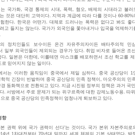
는 국가화, 국경 통제의 시대, 폭력, 혐오, 배제의 시대라고 불
는 것은 대단히 고역이다. 지역과 계급에 따라 다를 것이나 60-80
험한다. 한국은 어떤가. 대체로 드러나는 폭력은 없다고 봐도 좋다
려고 들지는 않는다. 국가가 외국인을 쫓아내거나 입국을 억제하기
.
의 정치인들도 보수이든 온건 자유주의자이든 배타주의적 민심
 일부 외국인들이 제외되는 경우가 있다. 취업 비자로 들어온 
렇다. 일본은 더한데, 이를테면 마스크를 배포하면서 조선 학교를 
도로 믿어지지 않는 일이다.
서는 이러한 움직임이 중국에서 제일 심하다. 중국 공산당이 1
정학적 긴장이 빈발하며 중국 공산당의 민족 정책이, 마오주의의 민
강경 동화책으로 전환되고 있다. 지금 시진핑 정부의 정책은 과거 
다. 서방에서 주로 문제가 되는 위구르족에 대한 강제노동수용. 따
적으로 중국 공산당의 민족정책이 엄청나게 퇴보하고 있다.
경향
자본 권력 위에 국가 권력이 선다’는 것이다. 국가 본위 자본주의로
914년 1차대전부터 70년대 말까지 세계 체제의 기본 상태였다. 