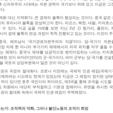
이후 신자유주의 시대에는 자본 권력이 국가보다 위에 섰고 지금은 그
다.
계화 대신 지역화’다. 큰 경제의 블록이 형성되는 것이다. 중국 같
위의 유라시아 블록을 편성하고자 한다. 라오스, 북한, 네팔, 카자
 수 있다. 지금 실물 거래를 보면 지난 2년 간 헝가리, 폴란드,
아 경제 블록의 편성 과정이 척척 진행되고 있는 것이다. 이것이 주
국, 베트남식 ‘국가관료자본주의의 각광’이다. 당-국가가 자
성장 자체 뿐 아니라 부가가치 체제에서의 자국 위치를 자꾸 올릴 수
는 체제다. 중국식 체제를 성공적으로 벤치마킹하는 나라는 카자흐스
패한 것이 버마(미얀마)의 군-국가이다. 버마 군부는 당-국가를 건설
을 국토의 상당부분에서 잃은 것이 아닌가 싶다.
주권과 국경의 절대화다. 코로나 이전에는 국제적 인권 레짐(국제기
통제하려는 시도에도 한계가 있었는데 지금은 그 레짐이 정지된 상태다
 적이 있다면 호주 국민이라 하더라도, 제3국을 통해 귀국을 시도할 
짐 차원에서 대단히 부적절하고 기본권 침해이다. 유엔을 위시한 국
주권의 절대화 속에서 국제적 인권 레짐이 무력해졌다.
하는가: 조직력의 약화, 그러나 불안노동의 조직이 희망