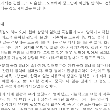
권에서는 핀란드, 아이슬란드, 노르웨이 정도만이 비견될 만 하다. 
출되는 것도 재미있는 특징이다.
시대
징도 하나 있다. 한때 상당히 열렸던 국경들이 다시 닫히기 시작한 
 비교적 온화한 편인데, 본인이 거주하는 노르웨이만 해도 정책이
민 같은 경우에는 노르웨이를 떠나는 경우 다시 들어올 수 없다. 초
든 이민 완전 정지를 명했다. 코로나가 시작되자마자, 집권 정치
인들의 연임을 시도했다. 트럼프 같은 경우 방역에 있어서 실패의
임했을 가능성이 상당히 크다. 배타주의적 정서가 그 정도로 크다.
부분적 국경 봉쇄에 속하지만, 적어도 한때 완전 국경 봉쇄를 택한 나
 완전히 방역에 실패했다. 국경 봉쇄가 만병통치약이 아닌데도 
서 더욱 그랬는데, 한국과 일본 자유주의 정권의 정책은 그에 비해 
 때문이라고 보아야 할 것이다. 중국이나 일본 경제가 그 정도 
업, 농업이 돌아가지 않았을 것이다.
여 세계 관광객 수가 엄청나게 떨어졌고, 기본적으로 여행이 너무
다. 중국의 여행 시장이 잠정적 봉쇄된 효과다. 국제 이동 인구가 6
주의 체제 유지에 필요한 소위 필수인력, 즉 외국인 노동자들은 그래도
동인구에게는 배타주의적 폭력이 터져나오고 있다는 부분이 매우 큰 