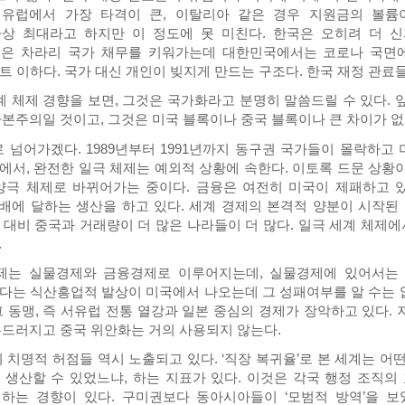
 유럽에서 가장 타격이 큰, 이탈리아 같은 경우 지원금의 볼륨
상 최대라고 하지만 이 정도에 못 미친다. 한국은 오히려 더 
은 차라리 국가 채무를 키워가는데 대한민국에서는 코로나 국면
트 이하다. 국가 대신 개인이 빚지게 만드는 구조다. 한국 재정 관료
 체제 경향을 보면, 그것은 국가화라고 분명히 말씀드릴 수 있다. 앞
자본주의일 것이고, 그것은 미국 블록이나 중국 블록이나 큰 차이가 없
 넘어가겠다. 1989년부터 1991년까지 동구권 국가들이 몰락하고
서, 완전한 일극 체제는 예외적 상황에 속한다. 이토록 드문 상황이 
양극 체제로 바뀌어가는 중이다. 금융은 여전히 미국이 제패하고 
2배에 달하는 생산을 하고 있다. 세계 경제의 본격적 양분이 시작된 
 대비 중국과 거래량이 더 많은 나라들이 더 많다. 일극 세계 체제
.
는 실물경제와 금융경제로 이루어지는데, 실물경제에 있어서는 
다는 식산흥업적 발상이 미국에서 나오는데 그 성패여부를 알 수는 
 동맹, 즉 서유럽 전통 열강과 일본 중심의 경제가 장악하고 있다.
두드러지고 중국 위안화는 거의 사용되지 않는다.
치명적 허점들 역시 노출되고 있다. ‘직장 복귀율’로 본 세계는 어
 생산할 수 있었느냐, 하는 지표가 있다. 이것은 각국 행정 조직
하는 경향이 있다. 구미권보다 동아시아들이 ‘모범적 방역’을 보였