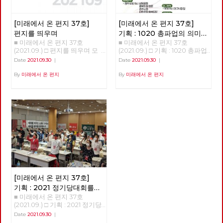
놨다. 나는 단언한다. 시내버스
때, 유럽에서는 좌파 정당이나
지만, 이전 관리자인 하코넨 가
는 공공성을 강화해서 교통 약자
정치조직에 의해 사회복지를 넘
문이 남겨 둔 낡은 장비로는 황
에게는 복지로 접근하고 환경 친
어 사회정책이 사회적 문제 해결
제가 명령한 수확량을 채울 수
[미래에서 온 편지 37호]
[미래에서 온 편지 37호]
화적으로 디자인해야 한다. 이를
의 하나가 될 수 있음을 공유하
없음을 알게 된다. 이 명령은 사
위해서는 수익을 목적으로 하는
고, 국가제도에 반영하고 시행하
편지를 띄우며
기획 : 1020 총파업의 의미와
실 귀족들로부터 신망이 두터운
민간 자본으로는 이룰 수 없고,
였으며, 마침내 장애 대중 앞에
■ 미래에서 온 편지 37호
■ 미래에서 온 편지 37호
과제
아트레이데스 가문을 견제하고
춘천시가 직접 운영하는 완전 공
는 계급적 자각을 근간으로 한
(2021.09.) □ 편지를 띄우며 모
(2021.09.) □ 기획 : 1020 총파업
자 하는 황제의 음모였다. 황제
영제가 필요하다. 우리는 이를
”장애학“이 등장하게 된다. 이것
두가 어디인가를 향해 열심히 달
의 의미와 과제 1020총파업 자
Date
2021.09.30
|
Date
2021.09.30
|
는 하코넨 가문과 비밀 협약을
위하여 지난 4년을 줄기차게 싸
을 한군데로 모은 것이 마이클
려가고 있습니다. 구체적인 경로
본주의 체제를 향한 투쟁의 신호
통해 아라키스 행성에서 진퇴양
워왔다. 이젠 그 결실을 보려 한
올리버(Michael Oliver)와 렌
나 속도는 제 각각이지만, 심지
탄이 되길... 박희은 민주노총 부
By
미래에서 온 편지
By
미래에서 온 편지
난의 상태에 빠진 아트레이데스
다. 춘천시는 완전 공영제를 시
바튼(Len Barton)의 '장애학 :
어 목적지가 정확히 어디인지를
위원장 추석 명절이 지났다. 가
가문을 습격해 레토 공작을 살해
민주권공론화위원회를 통하여
과거·현재·미래'이며 윤삼호가
모르면서도, 여하튼 우리는 달립
족들이 모여 앉아 두런두런 덕담
하고, 어머니 레이디 제시카와
미루려 했으나 시민 투표에 부친
번역 출간하였다. 이 책은 1987
니다. 어쩌면 어디로 가야하는지
을 나누며 송편을 빚는 그림은
함께 겨우 빠져나온 폴은 생존과
결과 공영제 찬성 57%, 준공영
년에 창간된 영국의 장애학 잡지
모르기 때문에, 오히려 더 열심
동화책에나 나올 이야기 같다.
가문의 복수를 위해 아라키스의
제 23%, 민영제 18%로 공영제
인 ‘장애와 사회 Disability &
히 달리는 것인지 모릅니다. 주
보름달은 저렇게 환한데, 노동자
원주민인 프레맨들을 찾아 황량
찬성이 압도적으로 높았다. 그리
Society' 10주년 기념 논문집으
위를 둘러보면 모두가 달리고 있
들의 삶은 밝지가 않다. 손으로
한 사막을 가로지르게 된다. 한
고 지난 9월 3일 시민주권위원
로 1987년부터 1997년까지의 전
고, 여하간 뒤처지면 안 된다 싶
꼽을 수도 없는 수많은 투쟁 사
공상과학 소설 잡지에 연재되다
회는 춘천시내버스 운영 방식을
세계 장애학 흐름을 파악할 수
거든요. 서서히 윤곽을 드러내고
업장 노동자들에게는 서러운 추
가 1965년 정식 출판된 공상과
완전 공영제로 운영할 것을 이재
있는 교과서 같은 책이다. 이 책
있는 대선경주는 일견 달라 보입
석이다. 박근혜가 내려오고 삼성
학 소설 <듄>은 “<반지의 제왕>
수 춘천시장에게 권고하였다.
은 총 19편의 논문이 3부로 구성
니다. 적어도 당선과 집권이라는
이재용이 구속되면 세상이 조금
외에는 견줄 작품이 없는 독창적
노동당 춘천당협이 선두에서 서
되어 있다. 1부는 논문집 발간 당
목표가 분명해 보입니다. 하지만
바뀌려나 했다. 노동 존중을 외
인 작품” (아서 C. 클라크), “비판
서 “춘천시내버스 문제해결과
시(1997년) 새로 발표된 논문 7
이미 목적을 알 수 없는 경쟁에
치는 대통령으로 바뀌었지만 노
할 틈도 없이 빠져들게 만드는
완전 공영제를 위한 시민대책위
편으로 구성돼 있으며, 2부는 ‘장
[미래에서 온 편지 37호]
지칠 대로 지쳐 있는 많은 이들
동 존중은 온데간데 없다. 비정
작품” (칼 세이건) 등 비평적 찬
원회”를 20개의 단체로 구성하
애와 사회’라는 책자에 이미 발
에게, 지금의 대선경주는 무의미
규직과 해고자, 탄압받는 노동
기획 : 2021 정기당대회를
사를 한 몸에 받은 프랭크 허버
고 일관성을 가지고 노력한 결과
표됐던 논문들 가운데 논쟁을 불
합니다. 결과가 드러날수록, 우
자, 처참히 짓밟힌 민주노총, 구
트의 공상과학 소설이다. 높은
■ 미래에서 온 편지 37호
다녀와서
이다. 그럼에도 춘천시는 아직
러일으켰던 논문 6편을 다시 실
리 대부분의 삶은 나아질 것 없
속된 민주노총 위원장이 있을 뿐
비평적 평가는 물론, 2천만 부 이
(2021.09.) □ 기획 : 2021 정기당
공영제의 로드맵을 밝히고 있지
었다. 3부는 논문은 아니나 앞서
이 오히려 더 나빠질 것이 분명
이다. 코로나19 펜데믹 상황이
상이 팔린 세계에서 가장 많이
대회를 다녀와서 고미경 광주시
Date
2021.09.30
|
않다. 대책위는 10월 25일 성명
다루지 못한 이슈들에 대한 찬반
해질 뿐입니다. 이 의미 없는 모
겹쳐 노동자들의 삶은 더더욱 힘
팔린 공상과학 소설이기도 하다.
당 대의원 노동당 가입 이후 대