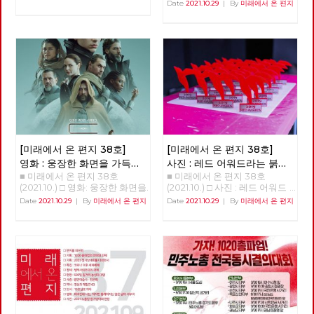
스팔트 투쟁을 할 수밖에 없었
현재, 미래 장애 해방의 화두, '장
중 <<<<<<<<<<
Date
2021.10.29
|
By
미래에서 온 편지
다. 우리는 더 이상은 춘천의 유
애학 : 과거·현재·미래'를 소개하
일한 대중교통인 시내버스를 민
면서 임수철(장애해방운동 활동
간의 탐욕스러운 아가리에 던져
가) 한국사회에서 장애를 바라
놓을 수 없다는 판단으로 지방선
보는 관점의 시작은 당사자의 정
거 시장 후보들에게 완전 공영제
체성을 중심으로 한 자각과 계급
를 요구했고 지방 자치 선거가
적 해방에 있지 않고, 철저하게
이루어진 이후 최초로 민주당으
사회사업의 “대상”중의 하나로
로 정권이 교체되었다. 더불어
인식되면서 시작되었다. “요람
민주당 소속 이재수 씨가 “교통
에서 무덤까지”라는 구호가 생
천국 춘천시”를 만들겠다며 시
긴 2차 세계대전 후의 영국이 마
장에 당선되었다. 그러나 폭망
치 복지(welfare)가, 고아를 비
한 시내버스 해결 방법은 우리와
롯한 유가족, 전상자들, 그리고
너무 달랐다. 검증도 되지 않은
전쟁피폐로 인한 가난까지 해결
[미래에서 온 편지 38호]
[미래에서 온 편지 38호]
179만원의 자본금을 가진 춘천
할 요결처럼 확산되었듯이, 6.25
영화 : 웅장한 화면을 가득
사진 : 레드 어워드라는 붉은
녹색시민협동조합에 73억 짜리
전쟁이 만들어 낸 문제의 해결
■ 미래에서 온 편지 38호
■ 미래에서 온 편지 38호
채우는 감정의 체험, 듄
선물
회사를 던져주고 경영 능력과 자
을, 대전이후 많은 나라들이 시
(2021.10.) □ 영화: 웅장한 화면을
(2021.10.) □ 사진 : 레드 어워드
본금도 없는 협동조합을 위해
도했던 “사회사업”이라는 체계
가득 채우는 감정의 체험, 듄 웅
라는 붉은 선물 안보영 편집위원
Date
2021.10.29
|
By
미래에서 온 편지
Date
2021.10.29
|
By
미래에서 온 편지
43억의 차고지를 매입하여 저리
를 이용했던 것이다. 그래서 우
장한 화면을 가득 채우는 감정의
로 사용료를 받고 임대하는 특혜
리 사회도, 그저 “문제 대상의 사
체험, <듄> 박수영 A.G. (After
를 주며 신흥 토호 세력의 호주
회적 해결“을 ”사회사업“에 두었
Guild) 10191년, 레토 공작이 다
머니 속으로 던져주었다. 하지만
던 것이며, 이 시기의 한국사회
스리는 아트레이데스 가문은 황
녹색 협동조합은 나머지 자본금
에는 “복지”라는 개념조차 존재
제 샤담 4세의 명령으로 우주에
30억도 대출과 사채로 충당하
하지 않았다. 한편 우리 사회의
서 가장 중요한 재료인 스파이스
다 1년도 운영 못하고 경영 포기
민중들이 군사정권과 이를 토대
의 생산지인 아라키스 행성을 관
선언을 하였다. 지금은 또다시
로 발전한 재벌에게 계급적 자각
리하라는 명령을 받는다. 레토는
완전 자본 잠식이 되어 오늘 망
없이 기본권의 행사마저 빼앗기
아들 폴과 첩인 레이디 제시카와
해도 할 말 없는 회사로 만들어
면서 암흑의 시기를 보내고 있을
함께 아라키스 행성으로 이주하