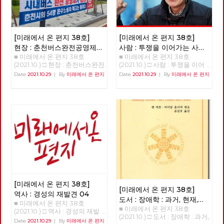
[미래에서 온 편지 38호]
[미래에서 온 편지 38호]
현장 : 춘천버스완전공영제를
사람 : 투쟁을 이어가는 사람
■ 미래에서 온 편지 38호
■ 미래에서 온 편지 38호
향한 여정과 과제
‘기노진’
(2021.10.) □ 현장 : 춘천버스완전
(2021.10.) □ 사람 : 투쟁을 이어
공영제를 향한 여정과 과제 춘천
가는 사람 - 기노진 길거리에서
Date
2021.10.29
|
By
미래에서 온 편지
Date
2021.10.29
|
By
미래에서 온 편지
시내버스 완전공영제 쟁취를 위
정년을 맞은 노동자. 남은 동지
한 지난 4년의 여정과 미완의 과
들의 복직이 과제인 사람, 기노
제 김덕성 강원도당 춘천시당원
진 동지를 만났습니다. “단 하
협의회 위원장 1998년 버스노
루, 단 한 시간이라도 제가 일했
동자 한분이 민주노총 춘천지부
던 일터로 돌아가는 것이 명예
사무실로 당시 지부장이었던 나
다. 다시 나와야 하는 현실이지
를 찾아왔다. 버스의 노동 환경
만. 지금은 오로지 남은 세 사람,
을 바꾸고 싶다는 거였다. 그러
세 동지의 복직이 나에게는 가장
기 위해서는 지금의 어용노조가
큰 숙제다.” - 안보영, 정상천 편
아닌 민주노조로 조직을 변경하
집위원
고 싶다는 거였고 우리는 힘을
합쳐 민주노조로 조직을 변경하
였다. 그리고 춘천시의 유일한
[미래에서 온 편지 38호]
버스회사의 파산 57년의 춘천시
[미래에서 온 편지 38호]
의 독점 자본이고 토호 세력인
역사 : 경성의 재발견 04
도서 : 장애학 : 과거, 현재,
시내버스 경영진은 부패와 방만
■ 미래에서 온 편지 38호
경영, 공무원들에 도덕적 헤이로
■ 미래에서 온 편지 38호
미래
(1)
(2021.10.) □ 역사 : 경성의 재발
파산하게 되었고 노동자들은 아
(2021.10.) □ 도서 : 장애학 : 과거,
견 04 >>>>>>>>> 업로드 준비
Date
2021.10.29
|
By
미래에서 온 편지