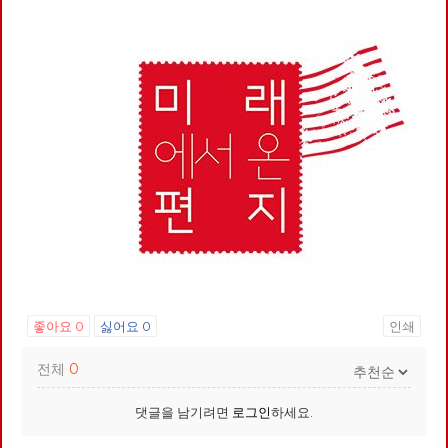
좋아요
0
싫어요
0
인쇄
전체
0
댓글을 남기려면
로그인
하세요.