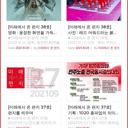
로 정권이 교체되었다. 더불어
인식되면서 시작되었다. “요람
민주당 소속 이재수 씨가 “교통
에서 무덤까지”라는 구호가 생
천국 춘천시”를 만들겠다며 시
긴 2차 세계대전 후의 영국이 마
장에 당선되었다. 그러나 폭망
치 복지(welfare)가, 고아를 비
한 시내버스 해결 방법은 우리와
롯한 유가족, 전상자들, 그리고
너무 달랐다. 검증도 되지 않은
전쟁피폐로 인한 가난까지 해결
[미래에서 온 편지 38호]
[미래에서 온 편지 38호]
179만원의 자본금을 가진 춘천
할 요결처럼 확산되었듯이, 6.25
영화 : 웅장한 화면을 가득
사진 : 레드 어워드라는 붉은
녹색시민협동조합에 73억 짜리
전쟁이 만들어 낸 문제의 해결
■ 미래에서 온 편지 38호
■ 미래에서 온 편지 38호
채우는 감정의 체험, 듄
선물
회사를 던져주고 경영 능력과 자
을, 대전이후 많은 나라들이 시
(2021.10.) □ 영화: 웅장한 화면을
(2021.10.) □ 사진 : 레드 어워드
본금도 없는 협동조합을 위해
도했던 “사회사업”이라는 체계
가득 채우는 감정의 체험, 듄 웅
라는 붉은 선물 안보영 편집위원
Date
2021.10.29
|
By
미래에서 온 편지
Date
2021.10.29
|
By
미래에서 온 편지
43억의 차고지를 매입하여 저리
를 이용했던 것이다. 그래서 우
장한 화면을 가득 채우는 감정의
로 사용료를 받고 임대하는 특혜
리 사회도, 그저 “문제 대상의 사
체험, <듄> 박수영 A.G. (After
를 주며 신흥 토호 세력의 호주
회적 해결“을 ”사회사업“에 두었
Guild) 10191년, 레토 공작이 다
머니 속으로 던져주었다. 하지만
던 것이며, 이 시기의 한국사회
스리는 아트레이데스 가문은 황
녹색 협동조합은 나머지 자본금
에는 “복지”라는 개념조차 존재
제 샤담 4세의 명령으로 우주에
30억도 대출과 사채로 충당하
하지 않았다. 한편 우리 사회의
서 가장 중요한 재료인 스파이스
다 1년도 운영 못하고 경영 포기
민중들이 군사정권과 이를 토대
의 생산지인 아라키스 행성을 관
선언을 하였다. 지금은 또다시
로 발전한 재벌에게 계급적 자각
리하라는 명령을 받는다. 레토는
완전 자본 잠식이 되어 오늘 망
없이 기본권의 행사마저 빼앗기
아들 폴과 첩인 레이디 제시카와
해도 할 말 없는 회사로 만들어
면서 암흑의 시기를 보내고 있을
함께 아라키스 행성으로 이주하
놨다. 나는 단언한다. 시내버스
때, 유럽에서는 좌파 정당이나
지만, 이전 관리자인 하코넨 가
는 공공성을 강화해서 교통 약자
정치조직에 의해 사회복지를 넘
문이 남겨 둔 낡은 장비로는 황
에게는 복지로 접근하고 환경 친
어 사회정책이 사회적 문제 해결
제가 명령한 수확량을 채울 수
[미래에서 온 편지 37호]
[미래에서 온 편지 37호]
화적으로 디자인해야 한다. 이를
의 하나가 될 수 있음을 공유하
없음을 알게 된다. 이 명령은 사
위해서는 수익을 목적으로 하는
고, 국가제도에 반영하고 시행하
편지를 띄우며
기획 : 1020 총파업의 의미와
실 귀족들로부터 신망이 두터운
민간 자본으로는 이룰 수 없고,
였으며, 마침내 장애 대중 앞에
■ 미래에서 온 편지 37호
■ 미래에서 온 편지 37호
과제
아트레이데스 가문을 견제하고
춘천시가 직접 운영하는 완전 공
는 계급적 자각을 근간으로 한
(2021.09.) □ 편지를 띄우며 모
(2021.09.) □ 기획 : 1020 총파업
자 하는 황제의 음모였다. 황제
영제가 필요하다. 우리는 이를
”장애학“이 등장하게 된다. 이것
두가 어디인가를 향해 열심히 달
의 의미와 과제 1020총파업 자