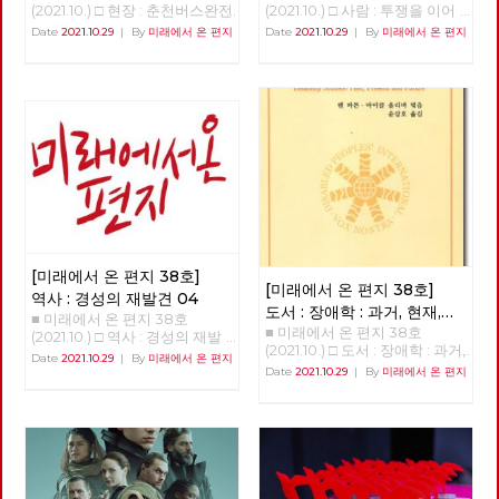
(2021.10.) □ 현장 : 춘천버스완전
(2021.10.) □ 사람 : 투쟁을 이어
공영제를 향한 여정과 과제 춘천
가는 사람 - 기노진 길거리에서
Date
2021.10.29
|
By
미래에서 온 편지
Date
2021.10.29
|
By
미래에서 온 편지
시내버스 완전공영제 쟁취를 위
정년을 맞은 노동자. 남은 동지
한 지난 4년의 여정과 미완의 과
들의 복직이 과제인 사람, 기노
제 김덕성 강원도당 춘천시당원
진 동지를 만났습니다. “단 하
협의회 위원장 1998년 버스노
루, 단 한 시간이라도 제가 일했
동자 한분이 민주노총 춘천지부
던 일터로 돌아가는 것이 명예
사무실로 당시 지부장이었던 나
다. 다시 나와야 하는 현실이지
를 찾아왔다. 버스의 노동 환경
만. 지금은 오로지 남은 세 사람,
을 바꾸고 싶다는 거였다. 그러
세 동지의 복직이 나에게는 가장
기 위해서는 지금의 어용노조가
큰 숙제다.” - 안보영, 정상천 편
아닌 민주노조로 조직을 변경하
집위원
고 싶다는 거였고 우리는 힘을
합쳐 민주노조로 조직을 변경하
였다. 그리고 춘천시의 유일한
[미래에서 온 편지 38호]
버스회사의 파산 57년의 춘천시
[미래에서 온 편지 38호]
의 독점 자본이고 토호 세력인
역사 : 경성의 재발견 04
도서 : 장애학 : 과거, 현재,
시내버스 경영진은 부패와 방만
■ 미래에서 온 편지 38호
경영, 공무원들에 도덕적 헤이로
■ 미래에서 온 편지 38호
미래
(1)
(2021.10.) □ 역사 : 경성의 재발
파산하게 되었고 노동자들은 아
(2021.10.) □ 도서 : 장애학 : 과거,
견 04 >>>>>>>>> 업로드 준비
Date
2021.10.29
|
By
미래에서 온 편지
스팔트 투쟁을 할 수밖에 없었
현재, 미래 장애 해방의 화두, '장
중 <<<<<<<<<<
Date
2021.10.29
|
By
미래에서 온 편지
다. 우리는 더 이상은 춘천의 유
애학 : 과거·현재·미래'를 소개하
일한 대중교통인 시내버스를 민
면서 임수철(장애해방운동 활동
간의 탐욕스러운 아가리에 던져
가) 한국사회에서 장애를 바라
놓을 수 없다는 판단으로 지방선
보는 관점의 시작은 당사자의 정
거 시장 후보들에게 완전 공영제
체성을 중심으로 한 자각과 계급
를 요구했고 지방 자치 선거가
적 해방에 있지 않고, 철저하게
이루어진 이후 최초로 민주당으
사회사업의 “대상”중의 하나로