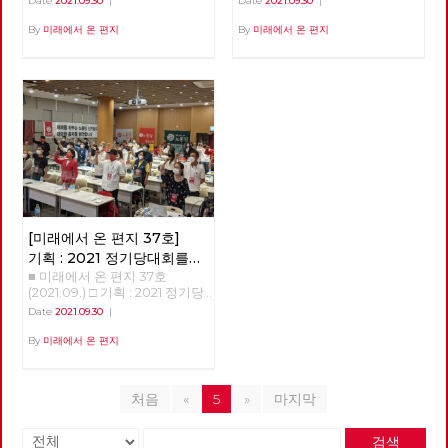
Date
2021.09.30
|
Date
2021.09.30
|
는 하코넨 가문과 비밀 협약을
위하여 지난 4년을 줄기차게 싸
을 한군데로 모은 것이 마이클
려가고 있습니다. 구체적인 경로
본주의 체제를 향한 투쟁의 신호
통해 아라키스 행성에서 진퇴양
워왔다. 이젠 그 결실을 보려 한
올리버(Michael Oliver)와 렌
나 속도는 제 각각이지만, 심지
탄이 되길... 박희은 민주노총 부
By
미래에서 온 편지
By
미래에서 온 편지
난의 상태에 빠진 아트레이데스
다. 춘천시는 완전 공영제를 시
바튼(Len Barton)의 '장애학 :
어 목적지가 정확히 어디인지를
위원장 추석 명절이 지났다. 가
가문을 습격해 레토 공작을 살해
민주권공론화위원회를 통하여
과거·현재·미래'이며 윤삼호가
모르면서도, 여하튼 우리는 달립
족들이 모여 앉아 두런두런 덕담
하고, 어머니 레이디 제시카와
미루려 했으나 시민 투표에 부친
번역 출간하였다. 이 책은 1987
니다. 어쩌면 어디로 가야하는지
을 나누며 송편을 빚는 그림은
함께 겨우 빠져나온 폴은 생존과
결과 공영제 찬성 57%, 준공영
년에 창간된 영국의 장애학 잡지
모르기 때문에, 오히려 더 열심
동화책에나 나올 이야기 같다.
가문의 복수를 위해 아라키스의
제 23%, 민영제 18%로 공영제
인 ‘장애와 사회 Disability &
히 달리는 것인지 모릅니다. 주
보름달은 저렇게 환한데, 노동자
원주민인 프레맨들을 찾아 황량
찬성이 압도적으로 높았다. 그리
Society' 10주년 기념 논문집으
위를 둘러보면 모두가 달리고 있
들의 삶은 밝지가 않다. 손으로
한 사막을 가로지르게 된다. 한
고 지난 9월 3일 시민주권위원
로 1987년부터 1997년까지의 전
고, 여하간 뒤처지면 안 된다 싶
꼽을 수도 없는 수많은 투쟁 사
공상과학 소설 잡지에 연재되다
회는 춘천시내버스 운영 방식을
세계 장애학 흐름을 파악할 수
거든요. 서서히 윤곽을 드러내고
업장 노동자들에게는 서러운 추
가 1965년 정식 출판된 공상과
완전 공영제로 운영할 것을 이재
있는 교과서 같은 책이다. 이 책
있는 대선경주는 일견 달라 보입
석이다. 박근혜가 내려오고 삼성
학 소설 <듄>은 “<반지의 제왕>
수 춘천시장에게 권고하였다.
은 총 19편의 논문이 3부로 구성
니다. 적어도 당선과 집권이라는
이재용이 구속되면 세상이 조금
외에는 견줄 작품이 없는 독창적
노동당 춘천당협이 선두에서 서
되어 있다. 1부는 논문집 발간 당
목표가 분명해 보입니다. 하지만
바뀌려나 했다. 노동 존중을 외
인 작품” (아서 C. 클라크), “비판
서 “춘천시내버스 문제해결과
시(1997년) 새로 발표된 논문 7
이미 목적을 알 수 없는 경쟁에
치는 대통령으로 바뀌었지만 노
할 틈도 없이 빠져들게 만드는
완전 공영제를 위한 시민대책위
편으로 구성돼 있으며, 2부는 ‘장
[미래에서 온 편지 37호]
지칠 대로 지쳐 있는 많은 이들
동 존중은 온데간데 없다. 비정
작품” (칼 세이건) 등 비평적 찬
원회”를 20개의 단체로 구성하
애와 사회’라는 책자에 이미 발
에게, 지금의 대선경주는 무의미
규직과 해고자, 탄압받는 노동
기획 : 2021 정기당대회를
사를 한 몸에 받은 프랭크 허버
고 일관성을 가지고 노력한 결과
표됐던 논문들 가운데 논쟁을 불
합니다. 결과가 드러날수록, 우
자, 처참히 짓밟힌 민주노총, 구
트의 공상과학 소설이다. 높은
■ 미래에서 온 편지 37호
다녀와서
이다. 그럼에도 춘천시는 아직
러일으켰던 논문 6편을 다시 실
리 대부분의 삶은 나아질 것 없
속된 민주노총 위원장이 있을 뿐
비평적 평가는 물론, 2천만 부 이
(2021.09.) □ 기획 : 2021 정기당
공영제의 로드맵을 밝히고 있지
었다. 3부는 논문은 아니나 앞서
이 오히려 더 나빠질 것이 분명
이다. 코로나19 펜데믹 상황이
상이 팔린 세계에서 가장 많이
대회를 다녀와서 고미경 광주시
Date
2021.09.30
|
않다. 대책위는 10월 25일 성명
다루지 못한 이슈들에 대한 찬반
해질 뿐입니다. 이 의미 없는 모
겹쳐 노동자들의 삶은 더더욱 힘
팔린 공상과학 소설이기도 하다.
당 대의원 노동당 가입 이후 대
서를 통하여 춘천시에 강력히 경
논쟁을 다루고 있다. 번역본에서
든 경쟁을 종료시키고, 인간을
들어졌다. 2년 가까이 지속된 코
매력적인 이야기로 출간 직후부
의원의 역할로 처음으로 참석해
By
미래에서 온 편지
고했고 돌아오는 11월 2일 시장
는 3부는 수록하지 않았다. 다양
위한 목적과 인간다운 경로와 속
로나19로 인해 많은 것이 변했
터 헐리웃의 관심을 한 몸에 받
본 정기 당대회였다. 한참의 시
으로부터 면담하자는 연락을 받
한 이론 틀을 활용해 여러 각도
도를 제안하고 안내할 수 있는
다. 노동자들의 생존권이 달려
았지만, 워낙 방대한 세계관과
간이 흐른 후 후기를 쓰라는 부
았다. 이 투쟁 과정에서 조합원
에서 장애를 분석했다는 점이 이
이는 과연 누구일까요? 민주주
있는 일자리는 기하급수적으로
깊은 철학적 깊이로 인해 영화화
탁을 받고 이런 글을 쓸 거였으
20명이 노동당에 입당했다. 나
책의 특징이다.1) 장애학은 장황
의의 꽃이라는 선거가, 지배계급
축소되었다, 작년 기준 전세계적
처음
«
5
»
마지막
는 불가능할 것으로 여겨졌던 이
면 좀 더 세밀하고 촘촘하게 기
는 노동당원으로서 버스 완전공
하지 않다. 마치 여성학이 그렇
만의 축제가 아니라 우리들 삶을
으로는 2억3천만 개의 일자리가
작품은 1984년 데이빗 린치 감
억해둘 걸 하는 아쉬움을 가져본
영제투쟁을 기필코 승리 할 것을
듯이, 관점과 화자를 ”장애인“에
바꾸는 노동자·민중을 위한 체제
축소되었다. 아이러니하게도 부
독에 의해 처음 영화화된다. 최
다. 전국에 노동당 동지들을 보
검색
다짐한다. 이것이 우리 노동당의
두고 있다. 장애인에 대한 차별
전환의 축제로 바뀌기 위해서는
자들은 더더욱 부자가 되었다.