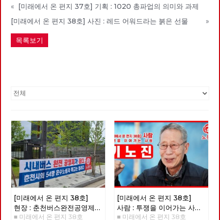
«
[미래에서 온 편지 37호] 기획 : 1020 총파업의 의미와 과제
[미래에서 온 편지 38호] 사진 : 레드 어워드라는 붉은 선물
»
목록보기
[미래에서 온 편지 38호]
[미래에서 온 편지 38호]
현장 : 춘천버스완전공영제를
사람 : 투쟁을 이어가는 사람
■ 미래에서 온 편지 38호
■ 미래에서 온 편지 38호
향한 여정과 과제
‘기노진’