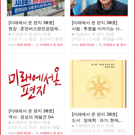
[미래에서 온 편지 38호]
[미래에서 온 편지 38호]
현장 : 춘천버스완전공영제를
사람 : 투쟁을 이어가는 사람
■ 미래에서 온 편지 38호
■ 미래에서 온 편지 38호
향한 여정과 과제
‘기노진’
(2021.10.) □ 현장 : 춘천버스완전
(2021.10.) □ 사람 : 투쟁을 이어
공영제를 향한 여정과 과제 춘천
가는 사람 - 기노진 길거리에서
Date
2021.10.29
|
By
미래에서 온 편지
Date
2021.10.29
|
By
미래에서 온 편지
시내버스 완전공영제 쟁취를 위
정년을 맞은 노동자. 남은 동지
한 지난 4년의 여정과 미완의 과
들의 복직이 과제인 사람, 기노
제 김덕성 강원도당 춘천시당원
진 동지를 만났습니다. “단 하
협의회 위원장 1998년 버스노
루, 단 한 시간이라도 제가 일했
동자 한분이 민주노총 춘천지부
던 일터로 돌아가는 것이 명예
사무실로 당시 지부장이었던 나
다. 다시 나와야 하는 현실이지
를 찾아왔다. 버스의 노동 환경
만. 지금은 오로지 남은 세 사람,
을 바꾸고 싶다는 거였다. 그러
세 동지의 복직이 나에게는 가장
기 위해서는 지금의 어용노조가
큰 숙제다.” - 안보영, 정상천 편
아닌 민주노조로 조직을 변경하
집위원
고 싶다는 거였고 우리는 힘을
합쳐 민주노조로 조직을 변경하
였다. 그리고 춘천시의 유일한
[미래에서 온 편지 38호]
버스회사의 파산 57년의 춘천시
[미래에서 온 편지 38호]
의 독점 자본이고 토호 세력인
역사 : 경성의 재발견 04
도서 : 장애학 : 과거, 현재,
시내버스 경영진은 부패와 방만
■ 미래에서 온 편지 38호
경영, 공무원들에 도덕적 헤이로
■ 미래에서 온 편지 38호
미래
(1)
(2021.10.) □ 역사 : 경성의 재발
파산하게 되었고 노동자들은 아
(2021.10.) □ 도서 : 장애학 : 과거,
견 04 >>>>>>>>> 업로드 준비
Date
2021.10.29
|
By
미래에서 온 편지