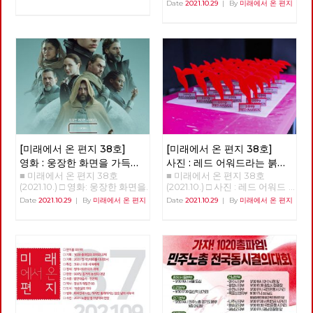
스팔트 투쟁을 할 수밖에 없었
현재, 미래 장애 해방의 화두, '장
중 <<<<<<<<<<
Date
2021.10.29
|
By
미래에서 온 편지
다. 우리는 더 이상은 춘천의 유
애학 : 과거·현재·미래'를 소개하
일한 대중교통인 시내버스를 민
면서 임수철(장애해방운동 활동
간의 탐욕스러운 아가리에 던져
가) 한국사회에서 장애를 바라
놓을 수 없다는 판단으로 지방선
보는 관점의 시작은 당사자의 정
거 시장 후보들에게 완전 공영제
체성을 중심으로 한 자각과 계급
를 요구했고 지방 자치 선거가
적 해방에 있지 않고, 철저하게
이루어진 이후 최초로 민주당으
사회사업의 “대상”중의 하나로
로 정권이 교체되었다. 더불어
인식되면서 시작되었다. “요람
민주당 소속 이재수 씨가 “교통
에서 무덤까지”라는 구호가 생
천국 춘천시”를 만들겠다며 시
긴 2차 세계대전 후의 영국이 마
장에 당선되었다. 그러나 폭망
치 복지(welfare)가, 고아를 비
한 시내버스 해결 방법은 우리와
롯한 유가족, 전상자들, 그리고
너무 달랐다. 검증도 되지 않은
전쟁피폐로 인한 가난까지 해결
[미래에서 온 편지 38호]
[미래에서 온 편지 38호]
179만원의 자본금을 가진 춘천
할 요결처럼 확산되었듯이, 6.25
영화 : 웅장한 화면을 가득
사진 : 레드 어워드라는 붉은
녹색시민협동조합에 73억 짜리
전쟁이 만들어 낸 문제의 해결
■ 미래에서 온 편지 38호
■ 미래에서 온 편지 38호
채우는 감정의 체험, 듄
선물
회사를 던져주고 경영 능력과 자
을, 대전이후 많은 나라들이 시
(2021.10.) □ 영화: 웅장한 화면을
(2021.10.) □ 사진 : 레드 어워드
본금도 없는 협동조합을 위해
도했던 “사회사업”이라는 체계
가득 채우는 감정의 체험, 듄 웅
라는 붉은 선물 안보영 편집위원
Date
2021.10.29
|
By
미래에서 온 편지
Date
2021.10.29
|
By
미래에서 온 편지
43억의 차고지를 매입하여 저리
를 이용했던 것이다. 그래서 우
장한 화면을 가득 채우는 감정의
로 사용료를 받고 임대하는 특혜
리 사회도, 그저 “문제 대상의 사
체험, <듄> 박수영 A.G. (After
를 주며 신흥 토호 세력의 호주
회적 해결“을 ”사회사업“에 두었
Guild) 10191년, 레토 공작이 다
머니 속으로 던져주었다. 하지만
던 것이며, 이 시기의 한국사회
스리는 아트레이데스 가문은 황
녹색 협동조합은 나머지 자본금
에는 “복지”라는 개념조차 존재
제 샤담 4세의 명령으로 우주에
30억도 대출과 사채로 충당하
하지 않았다. 한편 우리 사회의
서 가장 중요한 재료인 스파이스
다 1년도 운영 못하고 경영 포기
민중들이 군사정권과 이를 토대
의 생산지인 아라키스 행성을 관
선언을 하였다. 지금은 또다시
로 발전한 재벌에게 계급적 자각
리하라는 명령을 받는다. 레토는
완전 자본 잠식이 되어 오늘 망
없이 기본권의 행사마저 빼앗기
아들 폴과 첩인 레이디 제시카와
해도 할 말 없는 회사로 만들어
면서 암흑의 시기를 보내고 있을
함께 아라키스 행성으로 이주하