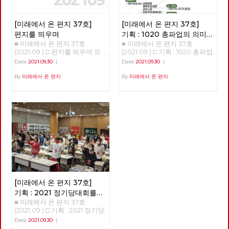
놨다. 나는 단언한다. 시내버스
때, 유럽에서는 좌파 정당이나
지만, 이전 관리자인 하코넨 가
는 공공성을 강화해서 교통 약자
정치조직에 의해 사회복지를 넘
문이 남겨 둔 낡은 장비로는 황
에게는 복지로 접근하고 환경 친
어 사회정책이 사회적 문제 해결
제가 명령한 수확량을 채울 수
[미래에서 온 편지 37호]
[미래에서 온 편지 37호]
화적으로 디자인해야 한다. 이를
의 하나가 될 수 있음을 공유하
없음을 알게 된다. 이 명령은 사
위해서는 수익을 목적으로 하는
고, 국가제도에 반영하고 시행하
편지를 띄우며
기획 : 1020 총파업의 의미와
실 귀족들로부터 신망이 두터운
민간 자본으로는 이룰 수 없고,
였으며, 마침내 장애 대중 앞에
■ 미래에서 온 편지 37호
■ 미래에서 온 편지 37호
과제
아트레이데스 가문을 견제하고
춘천시가 직접 운영하는 완전 공
는 계급적 자각을 근간으로 한
(2021.09.) □ 편지를 띄우며 모
(2021.09.) □ 기획 : 1020 총파업
자 하는 황제의 음모였다. 황제
영제가 필요하다. 우리는 이를
”장애학“이 등장하게 된다. 이것
두가 어디인가를 향해 열심히 달
의 의미와 과제 1020총파업 자
Date
2021.09.30
|
Date
2021.09.30
|
는 하코넨 가문과 비밀 협약을
위하여 지난 4년을 줄기차게 싸
을 한군데로 모은 것이 마이클
려가고 있습니다. 구체적인 경로
본주의 체제를 향한 투쟁의 신호
통해 아라키스 행성에서 진퇴양
워왔다. 이젠 그 결실을 보려 한
올리버(Michael Oliver)와 렌
나 속도는 제 각각이지만, 심지
탄이 되길... 박희은 민주노총 부
By
미래에서 온 편지
By
미래에서 온 편지
난의 상태에 빠진 아트레이데스
다. 춘천시는 완전 공영제를 시
바튼(Len Barton)의 '장애학 :
어 목적지가 정확히 어디인지를
위원장 추석 명절이 지났다. 가
가문을 습격해 레토 공작을 살해
민주권공론화위원회를 통하여
과거·현재·미래'이며 윤삼호가
모르면서도, 여하튼 우리는 달립
족들이 모여 앉아 두런두런 덕담
하고, 어머니 레이디 제시카와
미루려 했으나 시민 투표에 부친
번역 출간하였다. 이 책은 1987
니다. 어쩌면 어디로 가야하는지
을 나누며 송편을 빚는 그림은
함께 겨우 빠져나온 폴은 생존과
결과 공영제 찬성 57%, 준공영
년에 창간된 영국의 장애학 잡지
모르기 때문에, 오히려 더 열심
동화책에나 나올 이야기 같다.
가문의 복수를 위해 아라키스의
제 23%, 민영제 18%로 공영제
인 ‘장애와 사회 Disability &
히 달리는 것인지 모릅니다. 주
보름달은 저렇게 환한데, 노동자
원주민인 프레맨들을 찾아 황량
찬성이 압도적으로 높았다. 그리
Society' 10주년 기념 논문집으
위를 둘러보면 모두가 달리고 있
들의 삶은 밝지가 않다. 손으로
한 사막을 가로지르게 된다. 한
고 지난 9월 3일 시민주권위원
로 1987년부터 1997년까지의 전
고, 여하간 뒤처지면 안 된다 싶
꼽을 수도 없는 수많은 투쟁 사
공상과학 소설 잡지에 연재되다
회는 춘천시내버스 운영 방식을
세계 장애학 흐름을 파악할 수
거든요. 서서히 윤곽을 드러내고
업장 노동자들에게는 서러운 추
가 1965년 정식 출판된 공상과
완전 공영제로 운영할 것을 이재
있는 교과서 같은 책이다. 이 책
있는 대선경주는 일견 달라 보입
석이다. 박근혜가 내려오고 삼성
학 소설 <듄>은 “<반지의 제왕>
수 춘천시장에게 권고하였다.
은 총 19편의 논문이 3부로 구성
니다. 적어도 당선과 집권이라는
이재용이 구속되면 세상이 조금
외에는 견줄 작품이 없는 독창적
노동당 춘천당협이 선두에서 서
되어 있다. 1부는 논문집 발간 당
목표가 분명해 보입니다. 하지만
바뀌려나 했다. 노동 존중을 외
인 작품” (아서 C. 클라크), “비판
서 “춘천시내버스 문제해결과
시(1997년) 새로 발표된 논문 7
이미 목적을 알 수 없는 경쟁에
치는 대통령으로 바뀌었지만 노
할 틈도 없이 빠져들게 만드는
완전 공영제를 위한 시민대책위
편으로 구성돼 있으며, 2부는 ‘장
[미래에서 온 편지 37호]
지칠 대로 지쳐 있는 많은 이들
동 존중은 온데간데 없다. 비정
작품” (칼 세이건) 등 비평적 찬
원회”를 20개의 단체로 구성하
애와 사회’라는 책자에 이미 발
에게, 지금의 대선경주는 무의미
규직과 해고자, 탄압받는 노동
기획 : 2021 정기당대회를
사를 한 몸에 받은 프랭크 허버
고 일관성을 가지고 노력한 결과
표됐던 논문들 가운데 논쟁을 불
합니다. 결과가 드러날수록, 우
자, 처참히 짓밟힌 민주노총, 구
트의 공상과학 소설이다. 높은
■ 미래에서 온 편지 37호
다녀와서
이다. 그럼에도 춘천시는 아직
러일으켰던 논문 6편을 다시 실
리 대부분의 삶은 나아질 것 없
속된 민주노총 위원장이 있을 뿐
비평적 평가는 물론, 2천만 부 이
(2021.09.) □ 기획 : 2021 정기당
공영제의 로드맵을 밝히고 있지
었다. 3부는 논문은 아니나 앞서
이 오히려 더 나빠질 것이 분명
이다. 코로나19 펜데믹 상황이
상이 팔린 세계에서 가장 많이
대회를 다녀와서 고미경 광주시
Date
2021.09.30
|
않다. 대책위는 10월 25일 성명
다루지 못한 이슈들에 대한 찬반
해질 뿐입니다. 이 의미 없는 모
겹쳐 노동자들의 삶은 더더욱 힘
팔린 공상과학 소설이기도 하다.
당 대의원 노동당 가입 이후 대