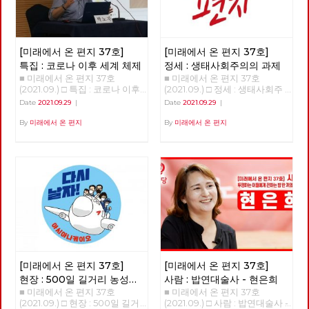
[미래에서 온 편지 37호]
[미래에서 온 편지 37호]
특집 : 코로나 이후 세계 체제
정세 : 생태사회주의의 과제
■ 미래에서 온 편지 37호
■ 미래에서 온 편지 37호
(2021.09.) □ 특집 : 코로나 이후
(2021.09.) □ 정세 : 생태사회주
세계 체제 코로나 이후 세계 체
의의 과제 >>>>>>>> 업로드 준
Date
2021.09.29
|
Date
2021.09.29
|
계 강연 : 박노자 교수 정리 : 이
비중 <<<<<<<<
용규 편집위원 호주의 친구들에
By
미래에서 온 편지
By
미래에서 온 편지
게 듣기로, 옛날에는 상상할 수
없던 일들이 일어난다고 한다.
호주는 현재 내가 태어난 소련과
똑같은 출국허가제를 운영한다.
입국도 마찬가지로, 호주 국민이
라도 입국을 자유롭게 할 수 없
는 상황이다. 국가가 국경을 관
리하고 인권이나 기본적인 시민
권리를 무시하고 있다. 무엇보다
놀라운 것은 이러한 조치들을 호
주 국민의 대부분이 지지한다는
것이다. 호주만의 문제는 아니
[미래에서 온 편지 37호]
[미래에서 온 편지 37호]
다. 세계 곳곳에서 코로나와 함
께 상당히 새로운, 그러나 사실
현장 : 500일 길거리 농성의
사람 : 밥연대술사 - 현은희
새롭지도 않은 현상이 일어나는
■ 미래에서 온 편지 37호
■ 미래에서 온 편지 37호
대답
것 같다. 국가 본위의 시대가 열
(2021.09.) □ 현장 : 500일 길거
(2021.09.) □ 사람 : 밥연대술사 -