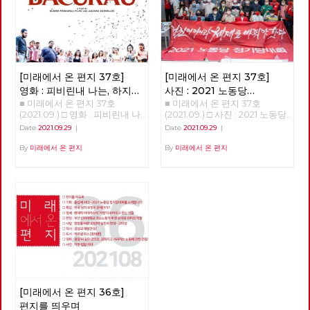
금은 산업화된 나라 치고는 별로
직 시행을 강요했습니다. 그리고
은 작품은 '참새들'이라는 이야
크지 않다. 한국 재정 관료들이
희망 퇴직과 무급 휴직에 동의하
기였습니다. '참새들'은 어느 카
유럽이나 미국에 비해 더 철저하
지 않은 민주노조 조합원을 정리
페의 아침 풍경을 묘사한 이야기
게 신자유주의적인 에토스를 내
해고 했습니다. 2020년 지노위,
인데, 아기 참새의 성장과 자식
면화한 것이 아닌가 싶다. 유럽
중노위에서 부당 해고 판정이 났
의 독립을 지지하려고 노력하는
에서 가장 타격이 큰, 이탈리아
습니다. 지난 8월 20일 서울 행
부부의 이야기를 같이 엮어내었
같은 경우 지원금의 볼륨이 국민
정법원 심판에서 부당 해고 판정
[미래에서 온 편지 37호]
[미래에서 온 편지 37호]
습니다. 성장의 이야기는 늘 감
총생산의 49%에 달한다. 한국
이 내려졌습니다. 그럼에도 사측
동적입니다. 그리고, 시간이 한
의 추경예산이 사상 최대라고 하
영화 : 피비린내 나는, 하지만
사진 : 2021 노동당
은 법률회사 김앤장과 1억 원 이
참 흐른 후에 동네 여성주의 모
지만 이 정도에 못 미친다. 한국
■ 미래에서 온 편지 37호
■ 미래에서 온 편지 37호
통쾌하지는 않은 남미 서부극
정기당대회 현장
상 변호비를 지출하며 대법원 소
임에서 진행하는 독서 모임에 참
은 오히려 더 신자유주의 도그마
(2021.09.) □ 영화 : 피비린내 나
(2021.09.) □ 사진 : 2021 노동당
송까지 계약을 맺었다고 합니다.
여하게 되었습니다. 매달 한 권
에 더 얽매이는 것이다. 유럽이
는, 하지만 통쾌하지는 않은 남
정기당대회 현장 2021 노동당
현시점에서 복직 판결 이행 비용
Date
2021.09.29
|
Date
2021.09.29
|
의 여성주의 책을 선정해서 같이
나 미국은 차라리 국가 채무를
미 서부극 피비린내 나는, 하지
정기당대회 현장 적야, 정상천
은 2억 + α원이지만, 소송 등으
읽고 토론하는 모임이었는데 돌
키워가는데 대한민국에서는 코
만 통쾌하지는 않은 남미 서부극
편집위원 9월 11일 정기당대회.
By
미래에서 온 편지
By
미래에서 온 편지
로 3억 원 가량 부담했다고 합니
아가면서 책을 추천했습니다. 나
로나 국면에서 가계빚이 늘어나
<바쿠라우> 박수영 지금으로
제법 무거운(?) 안건으로 회자되
다. 그리고 9월 3일 사측에서 제
는 여기에 도리스 레싱의 <19호
는 반면 국가채무는 여전히 40
부터 몇 년 후, 브라질 북동부의
었던 '단일한 사회주의 대중정당
시한 첫 번째가 <해고자에 대한
실로 가다>라는 책을 추천해서
퍼센트 이하다. 국가 대신 개인
페르남부쿠 주의 외딴 도로를 달
건설 준비위원회 구성의 건‘이
복직 이행, 단 복직한 당일 퇴직
같이 읽었습니다. '19호실'이라
이 빚지게 만드는 구조다. 한국
리던 급수차는 빈 관이 잔뜩 실
상정되어 있었다. 많은 격론이
을 전제로 함>이었습니다. 정말
는 단어에서 버지니아 울프의 <
재정 관료들이 그런 구조를 좋아
려 있는 사고난 화물차 옆을 지
예상되는 상황. 당대회 준비팀의
악랄한 부당 노동 행위이고 노조
자기만의 방>이 떠오르기도 했
하는 듯 하다. 우리 시대 세계 체
나치게 된다. 급수차가 향한 곳
바쁜 움직임과 진지한 집중력은
말살 행위입니다. 이제는 정부
는데, 도리스 레싱이라면 뭔가
제 경향을 보면, 그것은 국가화
은 댐으로 막혀진 작은 강으로,
당대회장의 긴장을 보여주는 듯
와 국회가 나서야 합니다. 문재
또 다른 이야기가 있을 것만 같
라고 분명히 말씀드릴 수 있다.
그들은 이 댐으로 인해 물 공급
하다. ‘정권이 아니라 체제를 바
인 정부는 코로나 초기 한 개의
았습니다. 『19호실로 가다』는
앞으로 20-30년 동안 세계 자본
이 끊겨버린 작은 마을 바쿠라우
꿔야 한다’ 슬로건 아래 당대회
일자리라도 지키겠다고 했습니
11편의 중·단편 모음집이고, '19
주의는 분명 국가 위주의 자본주
에 쓸 물을 채우기 위해서 온 것
가 시작되었다. 각 지역과 부문
다. 그 약속 지키십시오. 아시아
호실로 가다'는 이 책에서 가장
의일 것이고, 그것은 미국 블록
이다. 물을 채울 곳을 찾아보던
에서 추천된 당원들에게 상장이
나 케이오 부당 해고 노동자들이
긴 소설입니다. 도리스 레싱은
이나 중국 블록이나 큰 차이가
일행에게 댐을 지키던 누군가가
수여되었고, 안건 토론을 위한
다시 현장으로, 다시 일상으로
1994년에 이 단편집을 내면서
없을 것이다. 블록 이야기로 넘
[미래에서 온 편지 36호]
총을 쏘고, 이들을 황급히 몸을
출정식(?)을 신호로 본 대회가
돌아갈 수 있도록 해야 합니다.
수록된 이야기들에 대한 개인적
어가겠다. 1989년부터 1991년까
피한다. 이들이 출발한 마을인
시작되었다. 당대회가 끝나고 슬
법조차 지키지 않는 금호아시아
편지를 띄우며
인 의견을 서문에 적었습니다.