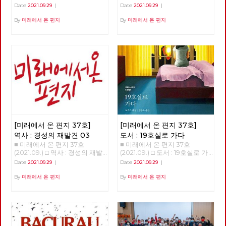
리고 있다. 코로나로 가시화되었
리 농성의 대답 500일 길거리
현은희 투쟁하는 이들에게 전하
Date
2021.09.29
|
Date
2021.09.29
|
지만 예전에도 그 지점이 보였
농성의 대답 이상덕 노동당 서울
는 밥 한 끼에 연대의 마음을 담
다. 분수령은 2008년 자본주의
시당위원장 아시아나 케이오 노
아내는 현은희 동지를 만났습니
By
미래에서 온 편지
By
미래에서 온 편지
의 전체적 위기 상황이었다. 그
동자들이 부당하게 해고 되고 길
다. ‘저희 복직됐어요. 직장으로
뒤로는 세계 총생산에서 세계 무
위에서 투쟁한 지 벌써 500일이
돌아갈 수 있어서 이제 집회 안
역의 비율이 꾸준히 내려가기 시
넘었습니다. 김계월 지부장 동
해도 돼요.’라고 적힌 편지를 받
작했다. 다시 한 번 국가나 지역
지, 박정남 부지부장 동지, 김정
았을 때, ‘연대가 저분들에게 정
블록 위주의 경제 시대가 온 것
남 전지부장 동지, 기노진 감사
말 희망이 되었구나‘ 라는 생각
이다. 현재 금융이 아닌 실물 경
동지, 김하경 동지 다섯 분의 동
에 너무 좋은 거에요. - 인터뷰
제에서 생산량이 가장 많은 나라
지들은 복직을 위해 서울고용노
中에서 - 안보영, 적야 편집위원
는 이제 더이상 미국이 아닌 중
동청을 점거하고 단식농성을 하
국이다. 제조업과 농업 등 실물
고, 뜨거운 아스팔트 위에서 삼
경제에서는 그렇다. 통계를 보면
보일배를 하고, 투쟁문화제를 열
중국도 역시 국민총생산에서 무
고 안 해본 투쟁이 없을 정도로
역의 비율이 점점 내려가고 있
복직을 열망하고 있습니다. 그
다. 내수시장 위주 경제로 전환
[미래에서 온 편지 37호]
[미래에서 온 편지 37호]
중 두 분은 길 위에서 정년을 맞
이 예고된다. 국가화 시대 국가
았습니다. 문재인 정부는 수백
역사 : 경성의 재발견 03
도서 : 19호실로 가다
화 시대의 도래 조짐이 13년 전
조원 규모의 천문학적 공적 자금
■ 미래에서 온 편지 37호
■ 미래에서 온 편지 37호
부터 보이고 있었다. 리만 브라
을 자본가들에게 쏟아 부었습니
(2021.09.) □ 역사 : 경성의 재발
(2021.09.) □ 도서 : 19호실로 가
더스 사태 이후, 위기 상황에서
다. 여기에는 기간 산업이라는
견 03 >>>>>>> 업로드 준비중
다 19호실로 가다 윤정현 도리
는 국가가 얼마든지 시장 균형을
Date
2021.09.29
|
Date
2021.09.29
|
이유로 항공 산업도 포함되었습
<<<<<<<<
스 레싱이라는 작가를 알게 된
고려하지 않고 돈을 찍어낼 수
니다. 그러나 이러한 지원을 받
것은 그 작가가 어느 해인가 노
By
미래에서 온 편지
By
미래에서 온 편지
있다는 것을 알게 되었다. 여태
은 항공 산업에서 4,000명이 넘
벨문학상을 받았다고 뉴스에 나
까지 미국 정부가 코로나 지원에
는 노동자들이 일자리를 잃었습
왔기 때문이었습니다. 늘 그렇듯
쏟아낸 돈이 4조 달러 정도이다.
니다. 아시아나 케이오는 해고
이 노벨문학상 수상자의 책들이
한국 국민총생산의 세 배 정도
회피의 어떠한 노력도 없었습니
쏟아져 나왔고, 자연스럽게 <런
되는 돈. 한국도 재난지원금 등
다. 300여명의 노동자들에게 희
던스케치>라는 책을 만났습니
을 분배하지만, 한국의 재난지원
망 퇴직 신청과 무기한 무급 휴
다. 18편의 단편 중에 마음에 남