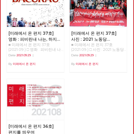
금은 산업화된 나라 치고는 별로
직 시행을 강요했습니다. 그리고
은 작품은 '참새들'이라는 이야
크지 않다. 한국 재정 관료들이
희망 퇴직과 무급 휴직에 동의하
기였습니다. '참새들'은 어느 카
유럽이나 미국에 비해 더 철저하
지 않은 민주노조 조합원을 정리
페의 아침 풍경을 묘사한 이야기
게 신자유주의적인 에토스를 내
해고 했습니다. 2020년 지노위,
인데, 아기 참새의 성장과 자식
면화한 것이 아닌가 싶다. 유럽
중노위에서 부당 해고 판정이 났
의 독립을 지지하려고 노력하는
에서 가장 타격이 큰, 이탈리아
습니다. 지난 8월 20일 서울 행
부부의 이야기를 같이 엮어내었
같은 경우 지원금의 볼륨이 국민
정법원 심판에서 부당 해고 판정
[미래에서 온 편지 37호]
[미래에서 온 편지 37호]
습니다. 성장의 이야기는 늘 감
총생산의 49%에 달한다. 한국
이 내려졌습니다. 그럼에도 사측
동적입니다. 그리고, 시간이 한
의 추경예산이 사상 최대라고 하
영화 : 피비린내 나는, 하지만
사진 : 2021 노동당
은 법률회사 김앤장과 1억 원 이
참 흐른 후에 동네 여성주의 모
지만 이 정도에 못 미친다. 한국
■ 미래에서 온 편지 37호
■ 미래에서 온 편지 37호
통쾌하지는 않은 남미 서부극
정기당대회 현장
상 변호비를 지출하며 대법원 소
임에서 진행하는 독서 모임에 참
은 오히려 더 신자유주의 도그마
(2021.09.) □ 영화 : 피비린내 나
(2021.09.) □ 사진 : 2021 노동당
송까지 계약을 맺었다고 합니다.
여하게 되었습니다. 매달 한 권
에 더 얽매이는 것이다. 유럽이
는, 하지만 통쾌하지는 않은 남
정기당대회 현장 2021 노동당
현시점에서 복직 판결 이행 비용
Date
2021.09.29
|
Date
2021.09.29
|
의 여성주의 책을 선정해서 같이
나 미국은 차라리 국가 채무를
미 서부극 피비린내 나는, 하지
정기당대회 현장 적야, 정상천
은 2억 + α원이지만, 소송 등으
읽고 토론하는 모임이었는데 돌
키워가는데 대한민국에서는 코
만 통쾌하지는 않은 남미 서부극
편집위원 9월 11일 정기당대회.
By
미래에서 온 편지
By
미래에서 온 편지
로 3억 원 가량 부담했다고 합니
아가면서 책을 추천했습니다. 나
로나 국면에서 가계빚이 늘어나
<바쿠라우> 박수영 지금으로
제법 무거운(?) 안건으로 회자되
다. 그리고 9월 3일 사측에서 제
는 여기에 도리스 레싱의 <19호
는 반면 국가채무는 여전히 40
부터 몇 년 후, 브라질 북동부의
었던 '단일한 사회주의 대중정당
시한 첫 번째가 <해고자에 대한
실로 가다>라는 책을 추천해서
퍼센트 이하다. 국가 대신 개인
페르남부쿠 주의 외딴 도로를 달
건설 준비위원회 구성의 건‘이
복직 이행, 단 복직한 당일 퇴직
같이 읽었습니다. '19호실'이라
이 빚지게 만드는 구조다. 한국
리던 급수차는 빈 관이 잔뜩 실
상정되어 있었다. 많은 격론이
을 전제로 함>이었습니다. 정말
는 단어에서 버지니아 울프의 <
재정 관료들이 그런 구조를 좋아
려 있는 사고난 화물차 옆을 지
예상되는 상황. 당대회 준비팀의
악랄한 부당 노동 행위이고 노조
자기만의 방>이 떠오르기도 했
하는 듯 하다. 우리 시대 세계 체
나치게 된다. 급수차가 향한 곳
바쁜 움직임과 진지한 집중력은
말살 행위입니다. 이제는 정부
는데, 도리스 레싱이라면 뭔가
제 경향을 보면, 그것은 국가화
은 댐으로 막혀진 작은 강으로,
당대회장의 긴장을 보여주는 듯
와 국회가 나서야 합니다. 문재
또 다른 이야기가 있을 것만 같
라고 분명히 말씀드릴 수 있다.
그들은 이 댐으로 인해 물 공급
하다. ‘정권이 아니라 체제를 바
인 정부는 코로나 초기 한 개의
았습니다. 『19호실로 가다』는
앞으로 20-30년 동안 세계 자본
이 끊겨버린 작은 마을 바쿠라우
꿔야 한다’ 슬로건 아래 당대회
일자리라도 지키겠다고 했습니
11편의 중·단편 모음집이고, '19
주의는 분명 국가 위주의 자본주
에 쓸 물을 채우기 위해서 온 것
가 시작되었다. 각 지역과 부문
다. 그 약속 지키십시오. 아시아
호실로 가다'는 이 책에서 가장
의일 것이고, 그것은 미국 블록
이다. 물을 채울 곳을 찾아보던
에서 추천된 당원들에게 상장이
나 케이오 부당 해고 노동자들이
긴 소설입니다. 도리스 레싱은
이나 중국 블록이나 큰 차이가
일행에게 댐을 지키던 누군가가
수여되었고, 안건 토론을 위한
다시 현장으로, 다시 일상으로
1994년에 이 단편집을 내면서
없을 것이다. 블록 이야기로 넘
[미래에서 온 편지 36호]
총을 쏘고, 이들을 황급히 몸을
출정식(?)을 신호로 본 대회가
돌아갈 수 있도록 해야 합니다.
수록된 이야기들에 대한 개인적
어가겠다. 1989년부터 1991년까
피한다. 이들이 출발한 마을인
시작되었다. 당대회가 끝나고 슬
법조차 지키지 않는 금호아시아
편지를 띄우며
인 의견을 서문에 적었습니다.