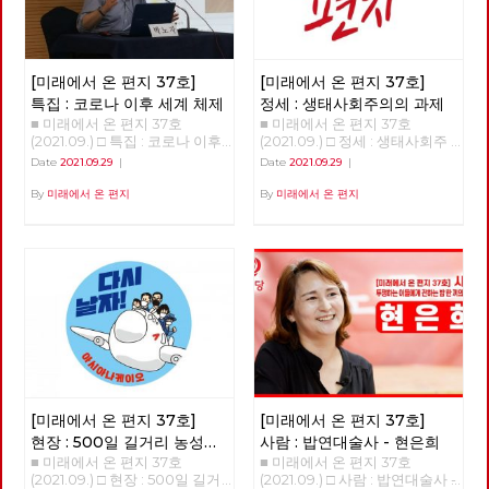
[미래에서 온 편지 37호]
[미래에서 온 편지 37호]
특집 : 코로나 이후 세계 체제
정세 : 생태사회주의의 과제
■ 미래에서 온 편지 37호
■ 미래에서 온 편지 37호
(2021.09.) □ 특집 : 코로나 이후
(2021.09.) □ 정세 : 생태사회주
세계 체제 코로나 이후 세계 체
의의 과제 >>>>>>>> 업로드 준
Date
2021.09.29
|
Date
2021.09.29
|
계 강연 : 박노자 교수 정리 : 이
비중 <<<<<<<<
용규 편집위원 호주의 친구들에
By
미래에서 온 편지
By
미래에서 온 편지
게 듣기로, 옛날에는 상상할 수
없던 일들이 일어난다고 한다.
호주는 현재 내가 태어난 소련과
똑같은 출국허가제를 운영한다.
입국도 마찬가지로, 호주 국민이
라도 입국을 자유롭게 할 수 없
는 상황이다. 국가가 국경을 관
리하고 인권이나 기본적인 시민
권리를 무시하고 있다. 무엇보다
놀라운 것은 이러한 조치들을 호
주 국민의 대부분이 지지한다는
것이다. 호주만의 문제는 아니
[미래에서 온 편지 37호]
[미래에서 온 편지 37호]
다. 세계 곳곳에서 코로나와 함
께 상당히 새로운, 그러나 사실
현장 : 500일 길거리 농성의
사람 : 밥연대술사 - 현은희
새롭지도 않은 현상이 일어나는
■ 미래에서 온 편지 37호
■ 미래에서 온 편지 37호
대답
것 같다. 국가 본위의 시대가 열
(2021.09.) □ 현장 : 500일 길거
(2021.09.) □ 사람 : 밥연대술사 -