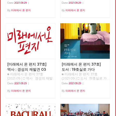
리고 있다. 코로나로 가시화되었
리 농성의 대답 500일 길거리
현은희 투쟁하는 이들에게 전하
Date
2021.09.29
|
Date
2021.09.29
|
지만 예전에도 그 지점이 보였
농성의 대답 이상덕 노동당 서울
는 밥 한 끼에 연대의 마음을 담
다. 분수령은 2008년 자본주의
시당위원장 아시아나 케이오 노
아내는 현은희 동지를 만났습니
By
미래에서 온 편지
By
미래에서 온 편지
의 전체적 위기 상황이었다. 그
동자들이 부당하게 해고 되고 길
다. ‘저희 복직됐어요. 직장으로
뒤로는 세계 총생산에서 세계 무
위에서 투쟁한 지 벌써 500일이
돌아갈 수 있어서 이제 집회 안
역의 비율이 꾸준히 내려가기 시
넘었습니다. 김계월 지부장 동
해도 돼요.’라고 적힌 편지를 받
작했다. 다시 한 번 국가나 지역
지, 박정남 부지부장 동지, 김정
았을 때, ‘연대가 저분들에게 정
블록 위주의 경제 시대가 온 것
남 전지부장 동지, 기노진 감사
말 희망이 되었구나‘ 라는 생각
이다. 현재 금융이 아닌 실물 경
동지, 김하경 동지 다섯 분의 동
에 너무 좋은 거에요. - 인터뷰
제에서 생산량이 가장 많은 나라
지들은 복직을 위해 서울고용노
中에서 - 안보영, 적야 편집위원
는 이제 더이상 미국이 아닌 중
동청을 점거하고 단식농성을 하
국이다. 제조업과 농업 등 실물
고, 뜨거운 아스팔트 위에서 삼
경제에서는 그렇다. 통계를 보면
보일배를 하고, 투쟁문화제를 열
중국도 역시 국민총생산에서 무
고 안 해본 투쟁이 없을 정도로
역의 비율이 점점 내려가고 있
복직을 열망하고 있습니다. 그
다. 내수시장 위주 경제로 전환
[미래에서 온 편지 37호]
[미래에서 온 편지 37호]
중 두 분은 길 위에서 정년을 맞
이 예고된다. 국가화 시대 국가
았습니다. 문재인 정부는 수백
역사 : 경성의 재발견 03
도서 : 19호실로 가다
화 시대의 도래 조짐이 13년 전
조원 규모의 천문학적 공적 자금
■ 미래에서 온 편지 37호
■ 미래에서 온 편지 37호
부터 보이고 있었다. 리만 브라
을 자본가들에게 쏟아 부었습니
(2021.09.) □ 역사 : 경성의 재발
(2021.09.) □ 도서 : 19호실로 가
더스 사태 이후, 위기 상황에서
다. 여기에는 기간 산업이라는
견 03 >>>>>>> 업로드 준비중
다 19호실로 가다 윤정현 도리
는 국가가 얼마든지 시장 균형을
Date
2021.09.29
|
Date
2021.09.29
|
이유로 항공 산업도 포함되었습
<<<<<<<<
스 레싱이라는 작가를 알게 된
고려하지 않고 돈을 찍어낼 수
니다. 그러나 이러한 지원을 받
것은 그 작가가 어느 해인가 노
By
미래에서 온 편지
By
미래에서 온 편지
있다는 것을 알게 되었다. 여태
은 항공 산업에서 4,000명이 넘
벨문학상을 받았다고 뉴스에 나
까지 미국 정부가 코로나 지원에
는 노동자들이 일자리를 잃었습
왔기 때문이었습니다. 늘 그렇듯
쏟아낸 돈이 4조 달러 정도이다.
니다. 아시아나 케이오는 해고
이 노벨문학상 수상자의 책들이
한국 국민총생산의 세 배 정도
회피의 어떠한 노력도 없었습니
쏟아져 나왔고, 자연스럽게 <런
되는 돈. 한국도 재난지원금 등
다. 300여명의 노동자들에게 희
던스케치>라는 책을 만났습니
을 분배하지만, 한국의 재난지원
망 퇴직 신청과 무기한 무급 휴
다. 18편의 단편 중에 마음에 남