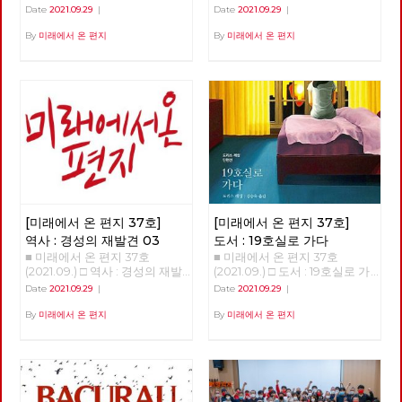
리고 있다. 코로나로 가시화되었
리 농성의 대답 500일 길거리
현은희 투쟁하는 이들에게 전하
Date
2021.09.29
|
Date
2021.09.29
|
지만 예전에도 그 지점이 보였
농성의 대답 이상덕 노동당 서울
는 밥 한 끼에 연대의 마음을 담
다. 분수령은 2008년 자본주의
시당위원장 아시아나 케이오 노
아내는 현은희 동지를 만났습니
By
미래에서 온 편지
By
미래에서 온 편지
의 전체적 위기 상황이었다. 그
동자들이 부당하게 해고 되고 길
다. ‘저희 복직됐어요. 직장으로
뒤로는 세계 총생산에서 세계 무
위에서 투쟁한 지 벌써 500일이
돌아갈 수 있어서 이제 집회 안
역의 비율이 꾸준히 내려가기 시
넘었습니다. 김계월 지부장 동
해도 돼요.’라고 적힌 편지를 받
작했다. 다시 한 번 국가나 지역
지, 박정남 부지부장 동지, 김정
았을 때, ‘연대가 저분들에게 정
블록 위주의 경제 시대가 온 것
남 전지부장 동지, 기노진 감사
말 희망이 되었구나‘ 라는 생각
이다. 현재 금융이 아닌 실물 경
동지, 김하경 동지 다섯 분의 동
에 너무 좋은 거에요. - 인터뷰
제에서 생산량이 가장 많은 나라
지들은 복직을 위해 서울고용노
中에서 - 안보영, 적야 편집위원
는 이제 더이상 미국이 아닌 중
동청을 점거하고 단식농성을 하
국이다. 제조업과 농업 등 실물
고, 뜨거운 아스팔트 위에서 삼
경제에서는 그렇다. 통계를 보면
보일배를 하고, 투쟁문화제를 열
중국도 역시 국민총생산에서 무
고 안 해본 투쟁이 없을 정도로
역의 비율이 점점 내려가고 있
복직을 열망하고 있습니다. 그
다. 내수시장 위주 경제로 전환
[미래에서 온 편지 37호]
[미래에서 온 편지 37호]
중 두 분은 길 위에서 정년을 맞
이 예고된다. 국가화 시대 국가
았습니다. 문재인 정부는 수백
역사 : 경성의 재발견 03
도서 : 19호실로 가다
화 시대의 도래 조짐이 13년 전
조원 규모의 천문학적 공적 자금
■ 미래에서 온 편지 37호
■ 미래에서 온 편지 37호
부터 보이고 있었다. 리만 브라
을 자본가들에게 쏟아 부었습니
(2021.09.) □ 역사 : 경성의 재발
(2021.09.) □ 도서 : 19호실로 가
더스 사태 이후, 위기 상황에서
다. 여기에는 기간 산업이라는
견 03 >>>>>>> 업로드 준비중
다 19호실로 가다 윤정현 도리
는 국가가 얼마든지 시장 균형을
Date
2021.09.29
|
Date
2021.09.29
|
이유로 항공 산업도 포함되었습
<<<<<<<<
스 레싱이라는 작가를 알게 된
고려하지 않고 돈을 찍어낼 수
니다. 그러나 이러한 지원을 받
것은 그 작가가 어느 해인가 노
By
미래에서 온 편지
By
미래에서 온 편지
있다는 것을 알게 되었다. 여태
은 항공 산업에서 4,000명이 넘
벨문학상을 받았다고 뉴스에 나
까지 미국 정부가 코로나 지원에
는 노동자들이 일자리를 잃었습
왔기 때문이었습니다. 늘 그렇듯
쏟아낸 돈이 4조 달러 정도이다.
니다. 아시아나 케이오는 해고
이 노벨문학상 수상자의 책들이
한국 국민총생산의 세 배 정도
회피의 어떠한 노력도 없었습니
쏟아져 나왔고, 자연스럽게 <런
되는 돈. 한국도 재난지원금 등
다. 300여명의 노동자들에게 희
던스케치>라는 책을 만났습니
을 분배하지만, 한국의 재난지원
망 퇴직 신청과 무기한 무급 휴
다. 18편의 단편 중에 마음에 남