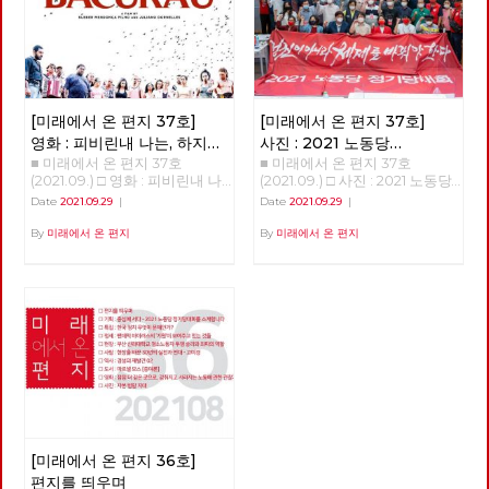
금은 산업화된 나라 치고는 별로
직 시행을 강요했습니다. 그리고
은 작품은 '참새들'이라는 이야
크지 않다. 한국 재정 관료들이
희망 퇴직과 무급 휴직에 동의하
기였습니다. '참새들'은 어느 카
유럽이나 미국에 비해 더 철저하
지 않은 민주노조 조합원을 정리
페의 아침 풍경을 묘사한 이야기
게 신자유주의적인 에토스를 내
해고 했습니다. 2020년 지노위,
인데, 아기 참새의 성장과 자식
면화한 것이 아닌가 싶다. 유럽
중노위에서 부당 해고 판정이 났
의 독립을 지지하려고 노력하는
에서 가장 타격이 큰, 이탈리아
습니다. 지난 8월 20일 서울 행
부부의 이야기를 같이 엮어내었
같은 경우 지원금의 볼륨이 국민
정법원 심판에서 부당 해고 판정
[미래에서 온 편지 37호]
[미래에서 온 편지 37호]
습니다. 성장의 이야기는 늘 감
총생산의 49%에 달한다. 한국
이 내려졌습니다. 그럼에도 사측
동적입니다. 그리고, 시간이 한
의 추경예산이 사상 최대라고 하
영화 : 피비린내 나는, 하지만
사진 : 2021 노동당
은 법률회사 김앤장과 1억 원 이
참 흐른 후에 동네 여성주의 모
지만 이 정도에 못 미친다. 한국
■ 미래에서 온 편지 37호
■ 미래에서 온 편지 37호
통쾌하지는 않은 남미 서부극
정기당대회 현장
상 변호비를 지출하며 대법원 소
임에서 진행하는 독서 모임에 참
은 오히려 더 신자유주의 도그마
(2021.09.) □ 영화 : 피비린내 나
(2021.09.) □ 사진 : 2021 노동당
송까지 계약을 맺었다고 합니다.
여하게 되었습니다. 매달 한 권
에 더 얽매이는 것이다. 유럽이
는, 하지만 통쾌하지는 않은 남
정기당대회 현장 2021 노동당
현시점에서 복직 판결 이행 비용
Date
2021.09.29
|
Date
2021.09.29
|
의 여성주의 책을 선정해서 같이
나 미국은 차라리 국가 채무를
미 서부극 피비린내 나는, 하지
정기당대회 현장 적야, 정상천
은 2억 + α원이지만, 소송 등으
읽고 토론하는 모임이었는데 돌
키워가는데 대한민국에서는 코
만 통쾌하지는 않은 남미 서부극
편집위원 9월 11일 정기당대회.
By
미래에서 온 편지
By
미래에서 온 편지
로 3억 원 가량 부담했다고 합니
아가면서 책을 추천했습니다. 나
로나 국면에서 가계빚이 늘어나
<바쿠라우> 박수영 지금으로
제법 무거운(?) 안건으로 회자되
다. 그리고 9월 3일 사측에서 제
는 여기에 도리스 레싱의 <19호
는 반면 국가채무는 여전히 40
부터 몇 년 후, 브라질 북동부의
었던 '단일한 사회주의 대중정당
시한 첫 번째가 <해고자에 대한
실로 가다>라는 책을 추천해서
퍼센트 이하다. 국가 대신 개인
페르남부쿠 주의 외딴 도로를 달
건설 준비위원회 구성의 건‘이
복직 이행, 단 복직한 당일 퇴직
같이 읽었습니다. '19호실'이라
이 빚지게 만드는 구조다. 한국
리던 급수차는 빈 관이 잔뜩 실
상정되어 있었다. 많은 격론이
을 전제로 함>이었습니다. 정말
는 단어에서 버지니아 울프의 <
재정 관료들이 그런 구조를 좋아
려 있는 사고난 화물차 옆을 지
예상되는 상황. 당대회 준비팀의
악랄한 부당 노동 행위이고 노조
자기만의 방>이 떠오르기도 했
하는 듯 하다. 우리 시대 세계 체
나치게 된다. 급수차가 향한 곳
바쁜 움직임과 진지한 집중력은
말살 행위입니다. 이제는 정부
는데, 도리스 레싱이라면 뭔가
제 경향을 보면, 그것은 국가화
은 댐으로 막혀진 작은 강으로,
당대회장의 긴장을 보여주는 듯
와 국회가 나서야 합니다. 문재
또 다른 이야기가 있을 것만 같
라고 분명히 말씀드릴 수 있다.
그들은 이 댐으로 인해 물 공급
하다. ‘정권이 아니라 체제를 바
인 정부는 코로나 초기 한 개의
았습니다. 『19호실로 가다』는
앞으로 20-30년 동안 세계 자본
이 끊겨버린 작은 마을 바쿠라우
꿔야 한다’ 슬로건 아래 당대회
일자리라도 지키겠다고 했습니
11편의 중·단편 모음집이고, '19
주의는 분명 국가 위주의 자본주
에 쓸 물을 채우기 위해서 온 것
가 시작되었다. 각 지역과 부문
다. 그 약속 지키십시오. 아시아
호실로 가다'는 이 책에서 가장
의일 것이고, 그것은 미국 블록
이다. 물을 채울 곳을 찾아보던
에서 추천된 당원들에게 상장이
나 케이오 부당 해고 노동자들이
긴 소설입니다. 도리스 레싱은
이나 중국 블록이나 큰 차이가
일행에게 댐을 지키던 누군가가
수여되었고, 안건 토론을 위한
다시 현장으로, 다시 일상으로
1994년에 이 단편집을 내면서
없을 것이다. 블록 이야기로 넘
[미래에서 온 편지 36호]
총을 쏘고, 이들을 황급히 몸을
출정식(?)을 신호로 본 대회가
돌아갈 수 있도록 해야 합니다.
수록된 이야기들에 대한 개인적
어가겠다. 1989년부터 1991년까
피한다. 이들이 출발한 마을인
시작되었다. 당대회가 끝나고 슬
법조차 지키지 않는 금호아시아
편지를 띄우며
인 의견을 서문에 적었습니다.