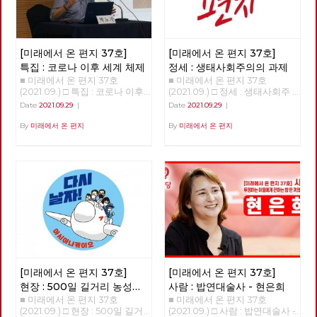
[미래에서 온 편지 37호]
[미래에서 온 편지 37호]
특집 : 코로나 이후 세계 체제
정세 : 생태사회주의의 과제
■ 미래에서 온 편지 37호
■ 미래에서 온 편지 37호
(2021.09.) □ 특집 : 코로나 이후
(2021.09.) □ 정세 : 생태사회주
세계 체제 코로나 이후 세계 체
의의 과제 >>>>>>>> 업로드 준
Date
2021.09.29
|
Date
2021.09.29
|
계 강연 : 박노자 교수 정리 : 이
비중 <<<<<<<<
용규 편집위원 호주의 친구들에
By
미래에서 온 편지
By
미래에서 온 편지
게 듣기로, 옛날에는 상상할 수
없던 일들이 일어난다고 한다.
호주는 현재 내가 태어난 소련과
똑같은 출국허가제를 운영한다.
입국도 마찬가지로, 호주 국민이
라도 입국을 자유롭게 할 수 없
는 상황이다. 국가가 국경을 관
리하고 인권이나 기본적인 시민
권리를 무시하고 있다. 무엇보다
놀라운 것은 이러한 조치들을 호
주 국민의 대부분이 지지한다는
것이다. 호주만의 문제는 아니
[미래에서 온 편지 37호]
[미래에서 온 편지 37호]
다. 세계 곳곳에서 코로나와 함
께 상당히 새로운, 그러나 사실
현장 : 500일 길거리 농성의
사람 : 밥연대술사 - 현은희
새롭지도 않은 현상이 일어나는
■ 미래에서 온 편지 37호
■ 미래에서 온 편지 37호
대답
것 같다. 국가 본위의 시대가 열
(2021.09.) □ 현장 : 500일 길거
(2021.09.) □ 사람 : 밥연대술사 -