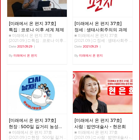
[미래에서 온 편지 37호]
[미래에서 온 편지 37호]
특집 : 코로나 이후 세계 체제
정세 : 생태사회주의의 과제
■ 미래에서 온 편지 37호
■ 미래에서 온 편지 37호
(2021.09.) □ 특집 : 코로나 이후
(2021.09.) □ 정세 : 생태사회주
세계 체제 코로나 이후 세계 체
의의 과제 >>>>>>>> 업로드 준
Date
2021.09.29
|
Date
2021.09.29
|
계 강연 : 박노자 교수 정리 : 이
비중 <<<<<<<<
용규 편집위원 호주의 친구들에
By
미래에서 온 편지
By
미래에서 온 편지
게 듣기로, 옛날에는 상상할 수
없던 일들이 일어난다고 한다.
호주는 현재 내가 태어난 소련과
똑같은 출국허가제를 운영한다.
입국도 마찬가지로, 호주 국민이
라도 입국을 자유롭게 할 수 없
는 상황이다. 국가가 국경을 관
리하고 인권이나 기본적인 시민
권리를 무시하고 있다. 무엇보다
놀라운 것은 이러한 조치들을 호
주 국민의 대부분이 지지한다는
것이다. 호주만의 문제는 아니
[미래에서 온 편지 37호]
[미래에서 온 편지 37호]
다. 세계 곳곳에서 코로나와 함
께 상당히 새로운, 그러나 사실
현장 : 500일 길거리 농성의
사람 : 밥연대술사 - 현은희
새롭지도 않은 현상이 일어나는
■ 미래에서 온 편지 37호
■ 미래에서 온 편지 37호
대답
것 같다. 국가 본위의 시대가 열
(2021.09.) □ 현장 : 500일 길거
(2021.09.) □ 사람 : 밥연대술사 -