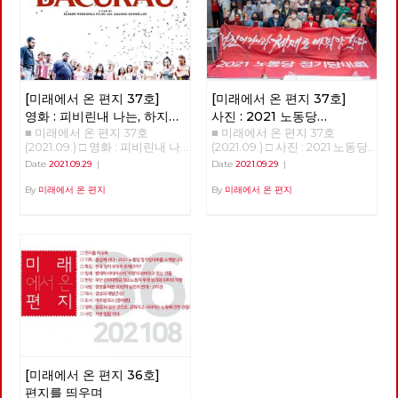
금은 산업화된 나라 치고는 별로
직 시행을 강요했습니다. 그리고
은 작품은 '참새들'이라는 이야
크지 않다. 한국 재정 관료들이
희망 퇴직과 무급 휴직에 동의하
기였습니다. '참새들'은 어느 카
유럽이나 미국에 비해 더 철저하
지 않은 민주노조 조합원을 정리
페의 아침 풍경을 묘사한 이야기
게 신자유주의적인 에토스를 내
해고 했습니다. 2020년 지노위,
인데, 아기 참새의 성장과 자식
면화한 것이 아닌가 싶다. 유럽
중노위에서 부당 해고 판정이 났
의 독립을 지지하려고 노력하는
에서 가장 타격이 큰, 이탈리아
습니다. 지난 8월 20일 서울 행
부부의 이야기를 같이 엮어내었
같은 경우 지원금의 볼륨이 국민
정법원 심판에서 부당 해고 판정
[미래에서 온 편지 37호]
[미래에서 온 편지 37호]
습니다. 성장의 이야기는 늘 감
총생산의 49%에 달한다. 한국
이 내려졌습니다. 그럼에도 사측
동적입니다. 그리고, 시간이 한
의 추경예산이 사상 최대라고 하
영화 : 피비린내 나는, 하지만
사진 : 2021 노동당
은 법률회사 김앤장과 1억 원 이
참 흐른 후에 동네 여성주의 모
지만 이 정도에 못 미친다. 한국
■ 미래에서 온 편지 37호
■ 미래에서 온 편지 37호
통쾌하지는 않은 남미 서부극
정기당대회 현장
상 변호비를 지출하며 대법원 소
임에서 진행하는 독서 모임에 참
은 오히려 더 신자유주의 도그마
(2021.09.) □ 영화 : 피비린내 나
(2021.09.) □ 사진 : 2021 노동당
송까지 계약을 맺었다고 합니다.
여하게 되었습니다. 매달 한 권
에 더 얽매이는 것이다. 유럽이
는, 하지만 통쾌하지는 않은 남
정기당대회 현장 2021 노동당
현시점에서 복직 판결 이행 비용
Date
2021.09.29
|
Date
2021.09.29
|
의 여성주의 책을 선정해서 같이
나 미국은 차라리 국가 채무를
미 서부극 피비린내 나는, 하지
정기당대회 현장 적야, 정상천
은 2억 + α원이지만, 소송 등으
읽고 토론하는 모임이었는데 돌
키워가는데 대한민국에서는 코
만 통쾌하지는 않은 남미 서부극
편집위원 9월 11일 정기당대회.
By
미래에서 온 편지
By
미래에서 온 편지
로 3억 원 가량 부담했다고 합니
아가면서 책을 추천했습니다. 나
로나 국면에서 가계빚이 늘어나
<바쿠라우> 박수영 지금으로
제법 무거운(?) 안건으로 회자되
다. 그리고 9월 3일 사측에서 제
는 여기에 도리스 레싱의 <19호
는 반면 국가채무는 여전히 40
부터 몇 년 후, 브라질 북동부의
었던 '단일한 사회주의 대중정당
시한 첫 번째가 <해고자에 대한
실로 가다>라는 책을 추천해서
퍼센트 이하다. 국가 대신 개인
페르남부쿠 주의 외딴 도로를 달
건설 준비위원회 구성의 건‘이
복직 이행, 단 복직한 당일 퇴직
같이 읽었습니다. '19호실'이라
이 빚지게 만드는 구조다. 한국
리던 급수차는 빈 관이 잔뜩 실
상정되어 있었다. 많은 격론이
을 전제로 함>이었습니다. 정말
는 단어에서 버지니아 울프의 <
재정 관료들이 그런 구조를 좋아
려 있는 사고난 화물차 옆을 지
예상되는 상황. 당대회 준비팀의
악랄한 부당 노동 행위이고 노조
자기만의 방>이 떠오르기도 했
하는 듯 하다. 우리 시대 세계 체
나치게 된다. 급수차가 향한 곳
바쁜 움직임과 진지한 집중력은
말살 행위입니다. 이제는 정부
는데, 도리스 레싱이라면 뭔가
제 경향을 보면, 그것은 국가화
은 댐으로 막혀진 작은 강으로,
당대회장의 긴장을 보여주는 듯
와 국회가 나서야 합니다. 문재
또 다른 이야기가 있을 것만 같
라고 분명히 말씀드릴 수 있다.
그들은 이 댐으로 인해 물 공급
하다. ‘정권이 아니라 체제를 바
인 정부는 코로나 초기 한 개의
았습니다. 『19호실로 가다』는
앞으로 20-30년 동안 세계 자본
이 끊겨버린 작은 마을 바쿠라우
꿔야 한다’ 슬로건 아래 당대회
일자리라도 지키겠다고 했습니
11편의 중·단편 모음집이고, '19
주의는 분명 국가 위주의 자본주
에 쓸 물을 채우기 위해서 온 것
가 시작되었다. 각 지역과 부문
다. 그 약속 지키십시오. 아시아
호실로 가다'는 이 책에서 가장
의일 것이고, 그것은 미국 블록
이다. 물을 채울 곳을 찾아보던
에서 추천된 당원들에게 상장이
나 케이오 부당 해고 노동자들이
긴 소설입니다. 도리스 레싱은
이나 중국 블록이나 큰 차이가
일행에게 댐을 지키던 누군가가
수여되었고, 안건 토론을 위한
다시 현장으로, 다시 일상으로
1994년에 이 단편집을 내면서
없을 것이다. 블록 이야기로 넘
[미래에서 온 편지 36호]
총을 쏘고, 이들을 황급히 몸을
출정식(?)을 신호로 본 대회가
돌아갈 수 있도록 해야 합니다.
수록된 이야기들에 대한 개인적
어가겠다. 1989년부터 1991년까
피한다. 이들이 출발한 마을인
시작되었다. 당대회가 끝나고 슬
법조차 지키지 않는 금호아시아
편지를 띄우며
인 의견을 서문에 적었습니다.