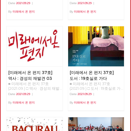
리고 있다. 코로나로 가시화되었
리 농성의 대답 500일 길거리
현은희 투쟁하는 이들에게 전하
Date
2021.09.29
|
Date
2021.09.29
|
지만 예전에도 그 지점이 보였
농성의 대답 이상덕 노동당 서울
는 밥 한 끼에 연대의 마음을 담
다. 분수령은 2008년 자본주의
시당위원장 아시아나 케이오 노
아내는 현은희 동지를 만났습니
By
미래에서 온 편지
By
미래에서 온 편지
의 전체적 위기 상황이었다. 그
동자들이 부당하게 해고 되고 길
다. ‘저희 복직됐어요. 직장으로
뒤로는 세계 총생산에서 세계 무
위에서 투쟁한 지 벌써 500일이
돌아갈 수 있어서 이제 집회 안
역의 비율이 꾸준히 내려가기 시
넘었습니다. 김계월 지부장 동
해도 돼요.’라고 적힌 편지를 받
작했다. 다시 한 번 국가나 지역
지, 박정남 부지부장 동지, 김정
았을 때, ‘연대가 저분들에게 정
블록 위주의 경제 시대가 온 것
남 전지부장 동지, 기노진 감사
말 희망이 되었구나‘ 라는 생각
이다. 현재 금융이 아닌 실물 경
동지, 김하경 동지 다섯 분의 동
에 너무 좋은 거에요. - 인터뷰
제에서 생산량이 가장 많은 나라
지들은 복직을 위해 서울고용노
中에서 - 안보영, 적야 편집위원
는 이제 더이상 미국이 아닌 중
동청을 점거하고 단식농성을 하
국이다. 제조업과 농업 등 실물
고, 뜨거운 아스팔트 위에서 삼
경제에서는 그렇다. 통계를 보면
보일배를 하고, 투쟁문화제를 열
중국도 역시 국민총생산에서 무
고 안 해본 투쟁이 없을 정도로
역의 비율이 점점 내려가고 있
복직을 열망하고 있습니다. 그
다. 내수시장 위주 경제로 전환
[미래에서 온 편지 37호]
[미래에서 온 편지 37호]
중 두 분은 길 위에서 정년을 맞
이 예고된다. 국가화 시대 국가
았습니다. 문재인 정부는 수백
역사 : 경성의 재발견 03
도서 : 19호실로 가다
화 시대의 도래 조짐이 13년 전
조원 규모의 천문학적 공적 자금
■ 미래에서 온 편지 37호
■ 미래에서 온 편지 37호
부터 보이고 있었다. 리만 브라
을 자본가들에게 쏟아 부었습니
(2021.09.) □ 역사 : 경성의 재발
(2021.09.) □ 도서 : 19호실로 가
더스 사태 이후, 위기 상황에서
다. 여기에는 기간 산업이라는
견 03 >>>>>>> 업로드 준비중
다 19호실로 가다 윤정현 도리
는 국가가 얼마든지 시장 균형을
Date
2021.09.29
|
Date
2021.09.29
|
이유로 항공 산업도 포함되었습
<<<<<<<<
스 레싱이라는 작가를 알게 된
고려하지 않고 돈을 찍어낼 수
니다. 그러나 이러한 지원을 받
것은 그 작가가 어느 해인가 노
By
미래에서 온 편지
By
미래에서 온 편지
있다는 것을 알게 되었다. 여태
은 항공 산업에서 4,000명이 넘
벨문학상을 받았다고 뉴스에 나
까지 미국 정부가 코로나 지원에
는 노동자들이 일자리를 잃었습
왔기 때문이었습니다. 늘 그렇듯
쏟아낸 돈이 4조 달러 정도이다.
니다. 아시아나 케이오는 해고
이 노벨문학상 수상자의 책들이
한국 국민총생산의 세 배 정도
회피의 어떠한 노력도 없었습니
쏟아져 나왔고, 자연스럽게 <런
되는 돈. 한국도 재난지원금 등
다. 300여명의 노동자들에게 희
던스케치>라는 책을 만났습니
을 분배하지만, 한국의 재난지원
망 퇴직 신청과 무기한 무급 휴
다. 18편의 단편 중에 마음에 남