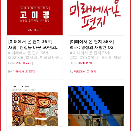
억이 묻힌 근처 호수를 배회하며
것들을 보이도록 만들기도 했다.
어진 신라대 청소노동자 투쟁이
여러 생각에 잠겨야 했다. 사회
또한, 리오데자네이로에서의 나
승리로 끝났다. 새천년민주당 을
의 근본적 변혁을 바라며 당에
비의 날갯짓이 만든 미국의 허리
지로위원회 중재로 신라대 박태
들어와 당 대의원으로 참석한 그
케인과도 같은 의외의 변화를 일
학 총장과 협약서를 작성하여 노
날 이후, 그의 삶은 서서히 바뀌
으키기도 했다. 아직도 미래에
동자 전원 복직과 고용 보장을
기 시작한다. 그날의 무거운 결
대한 불확실성이 사라졌다고 할
보장받았다. 힘겨운 투쟁 끝에
정에 자신도 책임지자고 다짐했
수는 없지만, 분명 지난 일년 반
청소노동자들이 학교로 돌아갈
기 때문이다. 뭐라도 해야지 하
정도의 시간 동안 바이러스 자체
수 있었다. 하지만 역사는 반복
고 마음먹은 것이다. 노동당과
[미래에서 온 편지 36호]
[미래에서 온 편지 36호]
에 대한 지식은 늘어났으며, 완
되었다. 2020년 11월 김충석 총
당대회 - 당대회는 최고의결기
전하다고 할 수는 없지만 예방백
장으로 바뀐 후 신라대는 2021
사람 : 현장을 바꾼 30년의
역사 : 경성의 재발견 02
관 자본주의의 구조적 한계에
신과 치료제들이 만들어졌다. 또
년 3월 1일부터 청소 용역 업체
■ 미래에서 온 편지 36호
■ 미래에서 온 편지 36호
실천과 연대 - 고미경
‘코로나19’까지 겹친 한국사회의
한, 어떤 방역체계가 잘 작동하
와 계약 해지를 단행하고 청소
(2021.08.) □ 사람 : 현장을 바꾼
(2021.08.) □ 역사 : 경성의 재발
전환이 필요한 시점, 노동당 정
는지 아닌 지를 판별할 수 있는
노동자 집단 해고를 했다. 학교
30년의 실천과 연대 - 고미경 안
견 02 >>>>>>>> COMING
기당대회가 열린다. 노동당은 여
Date
2021.08.30
|
Date
2021.08.30
|
경험들도 쌓이기 시작했다. 그와
는 청소노동자 없이 대학에 자체
보영, 적야 편집위원 미래에서
SOON~~ <<<<<<<<<<
러 난관을 극복하고 조직 안정화
함께, 이 바이러스의 창궐이 우
적으로 청소를 진행하겠다고 했
온 편지 36호에서는 현장에서
By
미래에서 온 편지
By
미래에서 온 편지
와 활동성 제고 그리고 정치력
리의 삶에 어떤 변화를 가져올까
다. 신라대 청소노동자는 이에
30년 동안 활동하며 실천하고
확장을 위하여 노력해왔다. 기회
하는 점에 대한 단초들도 보이기
반발하여 즉각 기자회견을 열고
있는 고미경 당원을 만났습니다.
주의. 타협주의, 패배주의를 거
시작한다. 몇 회에 걸쳐 이러한
2월 23일 집단 해고 반대 농성에
“제가 가장 좋아하는 단어가 연
부하고 새로운 활동방식 실험과
단초들을 살펴보고자 한다. 코로
돌입했다. 이 농성은 6월 16일까
대예요. 그리고, 실천이고 그래
적극적인 좌파연대 모색에 주력
나 19 바이러스 팬데믹의 기원이
지 이어졌고 투쟁 142일 만에 직
서 저는 제가 그런 세상을 만들
했다. 이제 강자정치·부자경제
과도한 개발에 따른 기후위기라
접 고용 쟁취로 마무리 되었다.
기 위해서 오늘 하루도 나보다
종식과 정치교체·정치혁명을 주
고 한다. 과연 이런 접근은 올바
신라대학교(총장 김충석)와 민
어려운 이웃들을 외면하지 않고,
장하는 사회주의 정당 노동당이
른 것일까? 코로나 19 바이러스
주노총 부산지역일반노조(위원
어려운 사업장에 찾아가면서 연
2년 만에 정기당대회를 앞두고
와 기후위기의 기원은 무엇일
장 박문석)가 6월 16일 오전 9시
대하는, 실천하는 노동자가 되고
있다. <2021 노동당 정기당대회
까? 코로나 19 바이러스가 처음
30분, 대학 본부 접견실에서 극
싶어요”
> ○ 2021년 9월 11일 (토) 14시 (사
퍼져나가기 시작하던 무렵부터
적으로 합의를 하였다. 합의 내
전행사 13시부터) ○ n90센터 지
떠돌던 이 바이러스의 기원에 대
용은 투쟁하는 조합원 모두를 대
하1층 (서울 용산구 한강대로
한 하나의 해석이 있다. 코로나
학이 직접 고용하고, 65세까지