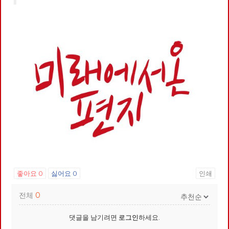
좋아요
0
싫어요
0
인쇄
전체
0
댓글을 남기려면
로그인
하세요.