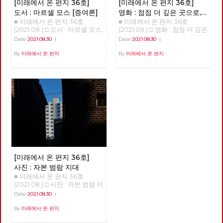
[미래에서 온 편지 36호]
[미래에서 온 편지 36호]
313) 당대회는 ‘당의 최고의결
19에 따른 팬데믹이 ‘기후변화와
정년을 보장한다는 것 등이다.
기관’으로 ‘당원의 대표자들이
도서 : 마르셀 모스 [증여론]
영화 : 점점 더 깊은 곳으로,
깊이 연결된 현상’으로, 그 원인
부산일반노조 신라대지회 청소
모여 가장 중요한 결정을 하는
■ 미래에서 온 편지 36호
■ 미래에서 온 편지 36호
감춰지고 사라지는 노동에
은 단순하게는 동물 바이러스가
노동자 직접고용 쟁취를 위한 투
회의’이다. 일반적이었다면 현
(2021.08.) □ 도서 : 마르셀 모스
(2021.08.) □ 영화 : 점점 더 깊은
인간에게 옮아온 것이나, 이보다
쟁은 10년이라는 시간이 걸렸다.
관한 관찰기 <언더그라운드>
집행부가 선출된 2019년 가을
[증여론] 최종왕 / 대전시당 위
곳으로, 감춰지고 사라지는 노동
‘좀 더 근본 원인이 있다’면서 그
노동자들은 2012년 노조에 가입
Date
2021.08.30
|
Date
2021.08.30
|
이후인 2020년 상반기 즈음에
원장 자연으로부터 인간의 노동
에 관한 관찰기 <언더그라운드>
범인으로 기후 변화를 지목하는
하고 노동자의 권리를 알게 되었
열렸겠지만, 다들 알다시피 ‘20
을 통해 생산된 재화와 가치가
박수영 지난 8월 19일에 개봉한
By
미래에서 온 편지
By
미래에서 온 편지
것이다. 이에 따르면 산림 벌채,
다. 청소 외 잡무에 대해 하지 않
대 총선’과 ‘코로나19’가 이어졌
모든 인간에게 공유되는 질서를
다큐멘터리 영화 “언더그라운
광산 개발, 댐 건설, 도로 개통,
아도 되었고 법정 최저임금을 보
고, ‘코로나19’ 상황이 더욱 악화
과거에 실재했던 사회적 관습에
드”는 ‘버스를 타라(2012)’, ‘그림
신도시 건립, 축사 조성 등으로
장받게 되었다. 하지만 투쟁은
하면서 2021년 9월에 개최하게
서 찾아본다. 마르셀 모스는
자들의 섬(2014)’를 통해 한진중
야생 동물의 서식지가 파괴됐고
거기에 그치지 않았다. 비정규직
되었다. 하지만, 그 사이에도 ‘당
(1872~1950)는 프랑스의 인류학
공업 노동 운동을 조명한 김정근
이런 파괴가 생물 다양성을 줄여
청소노동자로 늘 해고 위험으로
원캠프’, ‘정책대회’ 등을 통하여
과 민족학 방법을 연구하며 프랑
감독의 신작이다. 이번 작품이
코로나19 같은 병원체가 퍼지도
전전긍긍하며 살아야 하는 현실
당적 교류와 논의의 장이 꾸준히
스 인류학을 세계에 알리는데 중
선택한 현장은 가장 일상적인 대
록 했다는 것이다. 이런 근본적
을 바꿔야 했다. 그래서 2014년
이어졌음은 주지의 사실이다. 주
요한 역할을 했다. 또한 그는 프
중교통 수단인 지하철이다. 영
인 성찰과 결국 기후 위기를 극
79일간 농성 투쟁을 했고, 2021
요 안건은? - 1. 당대회의 권한,
랑스 사회당 당원으로 활동하며
화는 점층적 구조를 가지고 있
복하는 노력에 매진해야 한다는
년 142일간(농성 114일) 투쟁을
소집, 상임집행위원회의 권한 변
사회주의적 열정을 강하게 나타
다. 초반 30분은 가장 일상적인
결론에는 격하게 공감하고 싶은
했다. 10년 간의 끈질긴 투쟁 속
경 - 2. 단일한 사회주의 대중정
냈고, 이국적인 사회에 대한 관
공간인 지하철 속에서 거의 보이
것이 사실이다. 하지만, 무언가
에 직접 고용을 쟁취하였다. 사
당 건설 준비위원회 설치 2021
심도 많았다. 그는 사회주의적
지 않는 “언더그라운드”인 정비
불편한 점을 감출 수가 없다. 즉,
진 : 비주류사진관 정남준 신라
정기당대회 상정 안건은 세부적
열정으로 당대의 문화들을 비판
창, 기관사, 관제실, 청소 노동자
‘근본 원인’의 문제에 대해서는
대 투쟁이 끝나고 청소노동자들
으로 셋이지만 주요 안건은 둘이
[미래에서 온 편지 36호]
적으로 성찰하고 대안을 모색하
의 노동 현장을 그야말로 ‘가감
동감하지만, ‘근본 원인’과 ‘단순
은 이번 투쟁의 승리의 공을 연
다. 첫 번째는 ‘1-1. 당헌 개정의
는 노력을 넘어 ‘공산주의적 열
없이’ 전달한다. 이 부분까지의
원인’을 이어주는 고리가 없다는
대자들에게 돌렸다. 142일간의
사진 : 자본 범람 지대
건’으로 정기당대회를 2년 주기
망’을 원시 사회의 풍습에서 찾
노동자들은 비록 눈에 잘 띄지
것이다. 나는 이것이 ‘어쨌든 문
투쟁 기간 속에 수천 명이 신라
■ 미래에서 온 편지 36호
가 아니라 해마다 개최하여 매년
으려는 노력을 계속하였고 [증
않고 몸은 힘들어도 자신이 무언
제는 기후 위기’ 식의 접근이 가
대를 찾았고 많은 사람들이 투쟁
(2021.08.) □ 사진 : 자본 범람 지
도 주요 정치사업 의제를 심의,
여론]은 그 노력의 성과로 보기
가 중요한 일을 하고 있다는 자
진 문제라고 생각한다. 우선, 많
지원금을 보냈다. 전국적 이슈를
대 현 린 편집위원 서울 망원동
Date
2021.08.30
|
의결하자는 안이다. “당대의원
에 부족하지 않다. 원시 사회의
부심을 곳곳에서 드러낸다. 초
은 과학적 발견들은 기후 위기의
만들기 위해서 전국에서 노력했
은 ‘지대’가 낮아 장마나 태풍이
들에게 매년 당이 집중해야 할
‘선물’ 형태에 천착한 모스의 [증
반 30분이 넘어간 시점부터는
시작점을 산업혁명이 본격화하
던 것이다. 그 중에 진보정당 동
올 때마다 자주 강이 범람했다.
By
미래에서 온 편지
핵심 정치 의제를 심의하고 결정
여론]은 자신의 아내나 딸을 손
이 구조에 균열이 가기 시작한
는 1800년대 초로 보고 있다.
지들의 공도 컸다. 노동당, 정의
“영감은 없어도 장화는 있어야
하게 함으로써 당 활동 참여 기
님과 동침하게 하는 이누이트의
다. 모든 운행이 끝난 후 터널과
즉, 자본주의의 본격화와 함께
당, 진보당, 변혁당 등 진보정당