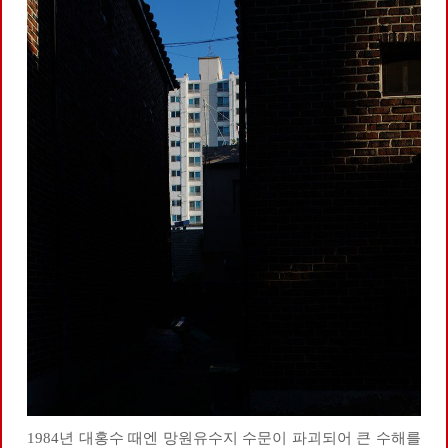
1984년 대홍수 때엔 망원유수지 수문이 파괴되어 큰 수해를