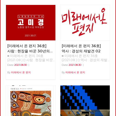
로 돌아와 길고 힘든 회의를 지
바뀔 것 같지 않았던 것들을 바
옥상 고공 농성 투쟁을 전개하였
켜보았다. 그리고 역시 많은 추
꾸어 놓았고, 잘 보이지 않았던
다. 2014년 5월 13일 79일간 이
억이 묻힌 근처 호수를 배회하며
것들을 보이도록 만들기도 했다.
어진 신라대 청소노동자 투쟁이
여러 생각에 잠겨야 했다. 사회
또한, 리오데자네이로에서의 나
승리로 끝났다. 새천년민주당 을
의 근본적 변혁을 바라며 당에
비의 날갯짓이 만든 미국의 허리
지로위원회 중재로 신라대 박태
들어와 당 대의원으로 참석한 그
케인과도 같은 의외의 변화를 일
학 총장과 협약서를 작성하여 노
날 이후, 그의 삶은 서서히 바뀌
으키기도 했다. 아직도 미래에
동자 전원 복직과 고용 보장을
기 시작한다. 그날의 무거운 결
대한 불확실성이 사라졌다고 할
보장받았다. 힘겨운 투쟁 끝에
정에 자신도 책임지자고 다짐했
수는 없지만, 분명 지난 일년 반
청소노동자들이 학교로 돌아갈
기 때문이다. 뭐라도 해야지 하
정도의 시간 동안 바이러스 자체
수 있었다. 하지만 역사는 반복
고 마음먹은 것이다. 노동당과
[미래에서 온 편지 36호]
[미래에서 온 편지 36호]
에 대한 지식은 늘어났으며, 완
되었다. 2020년 11월 김충석 총
당대회 - 당대회는 최고의결기
전하다고 할 수는 없지만 예방백
장으로 바뀐 후 신라대는 2021
사람 : 현장을 바꾼 30년의
역사 : 경성의 재발견 02
관 자본주의의 구조적 한계에
신과 치료제들이 만들어졌다. 또
년 3월 1일부터 청소 용역 업체
■ 미래에서 온 편지 36호
■ 미래에서 온 편지 36호
실천과 연대 - 고미경
‘코로나19’까지 겹친 한국사회의
한, 어떤 방역체계가 잘 작동하
와 계약 해지를 단행하고 청소
(2021.08.) □ 사람 : 현장을 바꾼
(2021.08.) □ 역사 : 경성의 재발
전환이 필요한 시점, 노동당 정
는지 아닌 지를 판별할 수 있는
노동자 집단 해고를 했다. 학교
30년의 실천과 연대 - 고미경 안
견 02 >>>>>>>> COMING
기당대회가 열린다. 노동당은 여
Date
2021.08.30
|
Date
2021.08.30
|
경험들도 쌓이기 시작했다. 그와
는 청소노동자 없이 대학에 자체
보영, 적야 편집위원 미래에서
SOON~~ <<<<<<<<<<
러 난관을 극복하고 조직 안정화
함께, 이 바이러스의 창궐이 우
적으로 청소를 진행하겠다고 했
온 편지 36호에서는 현장에서
By
미래에서 온 편지
By
미래에서 온 편지
와 활동성 제고 그리고 정치력
리의 삶에 어떤 변화를 가져올까
다. 신라대 청소노동자는 이에
30년 동안 활동하며 실천하고
확장을 위하여 노력해왔다. 기회
하는 점에 대한 단초들도 보이기
반발하여 즉각 기자회견을 열고
있는 고미경 당원을 만났습니다.
주의. 타협주의, 패배주의를 거
시작한다. 몇 회에 걸쳐 이러한
2월 23일 집단 해고 반대 농성에
“제가 가장 좋아하는 단어가 연
부하고 새로운 활동방식 실험과
단초들을 살펴보고자 한다. 코로
돌입했다. 이 농성은 6월 16일까
대예요. 그리고, 실천이고 그래
적극적인 좌파연대 모색에 주력
나 19 바이러스 팬데믹의 기원이
지 이어졌고 투쟁 142일 만에 직
서 저는 제가 그런 세상을 만들
했다. 이제 강자정치·부자경제
과도한 개발에 따른 기후위기라
접 고용 쟁취로 마무리 되었다.
기 위해서 오늘 하루도 나보다
종식과 정치교체·정치혁명을 주
고 한다. 과연 이런 접근은 올바
신라대학교(총장 김충석)와 민
어려운 이웃들을 외면하지 않고,
장하는 사회주의 정당 노동당이
른 것일까? 코로나 19 바이러스
주노총 부산지역일반노조(위원
어려운 사업장에 찾아가면서 연
2년 만에 정기당대회를 앞두고
와 기후위기의 기원은 무엇일
장 박문석)가 6월 16일 오전 9시
대하는, 실천하는 노동자가 되고
있다. <2021 노동당 정기당대회
까? 코로나 19 바이러스가 처음
30분, 대학 본부 접견실에서 극
싶어요”
> ○ 2021년 9월 11일 (토) 14시 (사
퍼져나가기 시작하던 무렵부터
적으로 합의를 하였다. 합의 내