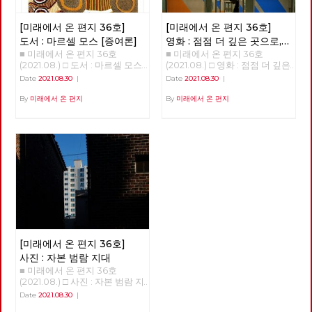
전행사 13시부터) ○ n90센터 지
떠돌던 이 바이러스의 기원에 대
용은 투쟁하는 조합원 모두를 대
하1층 (서울 용산구 한강대로
한 하나의 해석이 있다. 코로나
학이 직접 고용하고, 65세까지
[미래에서 온 편지 36호]
[미래에서 온 편지 36호]
313) 당대회는 ‘당의 최고의결
19에 따른 팬데믹이 ‘기후변화와
정년을 보장한다는 것 등이다.
기관’으로 ‘당원의 대표자들이
도서 : 마르셀 모스 [증여론]
영화 : 점점 더 깊은 곳으로,
깊이 연결된 현상’으로, 그 원인
부산일반노조 신라대지회 청소
모여 가장 중요한 결정을 하는
■ 미래에서 온 편지 36호
■ 미래에서 온 편지 36호
감춰지고 사라지는 노동에
은 단순하게는 동물 바이러스가
노동자 직접고용 쟁취를 위한 투
회의’이다. 일반적이었다면 현
(2021.08.) □ 도서 : 마르셀 모스
(2021.08.) □ 영화 : 점점 더 깊은
인간에게 옮아온 것이나, 이보다
쟁은 10년이라는 시간이 걸렸다.
관한 관찰기 <언더그라운드>
집행부가 선출된 2019년 가을
[증여론] 최종왕 / 대전시당 위
곳으로, 감춰지고 사라지는 노동
‘좀 더 근본 원인이 있다’면서 그
노동자들은 2012년 노조에 가입
Date
2021.08.30
|
Date
2021.08.30
|
이후인 2020년 상반기 즈음에
원장 자연으로부터 인간의 노동
에 관한 관찰기 <언더그라운드>
범인으로 기후 변화를 지목하는
하고 노동자의 권리를 알게 되었
열렸겠지만, 다들 알다시피 ‘20
을 통해 생산된 재화와 가치가
박수영 지난 8월 19일에 개봉한
By
미래에서 온 편지
By
미래에서 온 편지
것이다. 이에 따르면 산림 벌채,
다. 청소 외 잡무에 대해 하지 않
대 총선’과 ‘코로나19’가 이어졌
모든 인간에게 공유되는 질서를
다큐멘터리 영화 “언더그라운
광산 개발, 댐 건설, 도로 개통,
아도 되었고 법정 최저임금을 보
고, ‘코로나19’ 상황이 더욱 악화
과거에 실재했던 사회적 관습에
드”는 ‘버스를 타라(2012)’, ‘그림
신도시 건립, 축사 조성 등으로
장받게 되었다. 하지만 투쟁은
하면서 2021년 9월에 개최하게
서 찾아본다. 마르셀 모스는
자들의 섬(2014)’를 통해 한진중
야생 동물의 서식지가 파괴됐고
거기에 그치지 않았다. 비정규직
되었다. 하지만, 그 사이에도 ‘당
(1872~1950)는 프랑스의 인류학
공업 노동 운동을 조명한 김정근
이런 파괴가 생물 다양성을 줄여
청소노동자로 늘 해고 위험으로
원캠프’, ‘정책대회’ 등을 통하여
과 민족학 방법을 연구하며 프랑
감독의 신작이다. 이번 작품이
코로나19 같은 병원체가 퍼지도
전전긍긍하며 살아야 하는 현실
당적 교류와 논의의 장이 꾸준히
스 인류학을 세계에 알리는데 중
선택한 현장은 가장 일상적인 대
록 했다는 것이다. 이런 근본적
을 바꿔야 했다. 그래서 2014년
이어졌음은 주지의 사실이다. 주
요한 역할을 했다. 또한 그는 프
중교통 수단인 지하철이다. 영
인 성찰과 결국 기후 위기를 극
79일간 농성 투쟁을 했고, 2021
요 안건은? - 1. 당대회의 권한,
랑스 사회당 당원으로 활동하며
화는 점층적 구조를 가지고 있
복하는 노력에 매진해야 한다는
년 142일간(농성 114일) 투쟁을
소집, 상임집행위원회의 권한 변
사회주의적 열정을 강하게 나타
다. 초반 30분은 가장 일상적인
결론에는 격하게 공감하고 싶은
했다. 10년 간의 끈질긴 투쟁 속
경 - 2. 단일한 사회주의 대중정
냈고, 이국적인 사회에 대한 관
공간인 지하철 속에서 거의 보이
것이 사실이다. 하지만, 무언가
에 직접 고용을 쟁취하였다. 사
당 건설 준비위원회 설치 2021
심도 많았다. 그는 사회주의적
지 않는 “언더그라운드”인 정비
불편한 점을 감출 수가 없다. 즉,
진 : 비주류사진관 정남준 신라
정기당대회 상정 안건은 세부적
열정으로 당대의 문화들을 비판
창, 기관사, 관제실, 청소 노동자
‘근본 원인’의 문제에 대해서는
대 투쟁이 끝나고 청소노동자들
으로 셋이지만 주요 안건은 둘이
[미래에서 온 편지 36호]
적으로 성찰하고 대안을 모색하
의 노동 현장을 그야말로 ‘가감
동감하지만, ‘근본 원인’과 ‘단순
은 이번 투쟁의 승리의 공을 연
다. 첫 번째는 ‘1-1. 당헌 개정의
는 노력을 넘어 ‘공산주의적 열
없이’ 전달한다. 이 부분까지의
원인’을 이어주는 고리가 없다는
대자들에게 돌렸다. 142일간의
사진 : 자본 범람 지대
건’으로 정기당대회를 2년 주기
망’을 원시 사회의 풍습에서 찾
노동자들은 비록 눈에 잘 띄지
것이다. 나는 이것이 ‘어쨌든 문
투쟁 기간 속에 수천 명이 신라
■ 미래에서 온 편지 36호
가 아니라 해마다 개최하여 매년
으려는 노력을 계속하였고 [증
않고 몸은 힘들어도 자신이 무언
제는 기후 위기’ 식의 접근이 가
대를 찾았고 많은 사람들이 투쟁
(2021.08.) □ 사진 : 자본 범람 지
도 주요 정치사업 의제를 심의,
여론]은 그 노력의 성과로 보기
가 중요한 일을 하고 있다는 자
진 문제라고 생각한다. 우선, 많
지원금을 보냈다. 전국적 이슈를
대 현 린 편집위원 서울 망원동
Date
2021.08.30
|
의결하자는 안이다. “당대의원
에 부족하지 않다. 원시 사회의
부심을 곳곳에서 드러낸다. 초
은 과학적 발견들은 기후 위기의
만들기 위해서 전국에서 노력했
은 ‘지대’가 낮아 장마나 태풍이
들에게 매년 당이 집중해야 할
‘선물’ 형태에 천착한 모스의 [증
반 30분이 넘어간 시점부터는
시작점을 산업혁명이 본격화하
던 것이다. 그 중에 진보정당 동